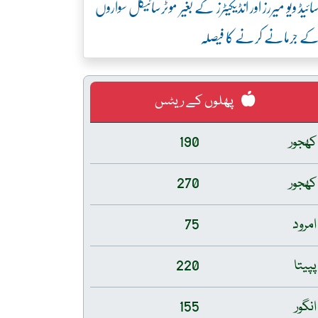
ائیڈ ویو میررز اور انڈیکیٹرز کے بغیر موٹرسائیکل سواروں
ے جرمانے کرنے کا فیصلہ
پھلوں کے ریٹس
کھجور
190
کھجور
270
امرود
75
پپیتا
220
انگور
155