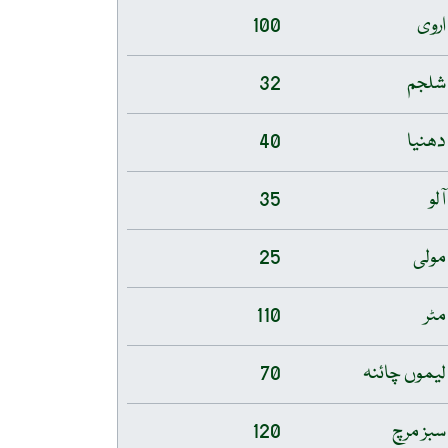
اروی
100
شلجم
32
دھنیا
40
آلو
35
مولی
25
مٹر
110
لیموں چائنہ
70
سبز مرچ
120