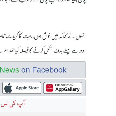
اوور سے پہلے ہدف مکمل کرنے کا فیصلہ کیا تھا، ہم نے ا
e News
on Facebook
آپ کی اس خ