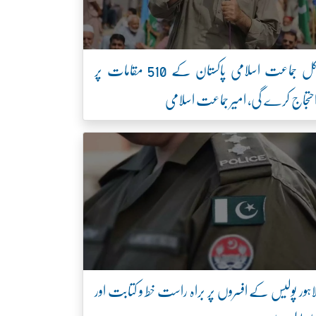
کل جماعت اسلامی پاکستان کے 510 مقامات پر
حتجاج کرے گی، امیر جماعت اسلامی
اہور پولیس کے افسروں پر براہ راست خط و کتابت اور