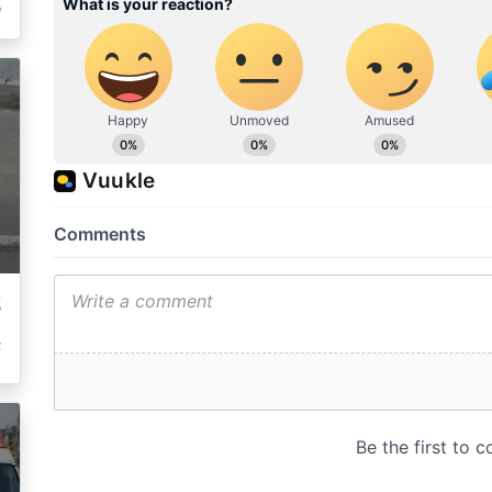
ر
ڈ
ت