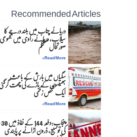
Recommended Articles
دریائے چناب میں بلند درجے کا
سیلاب، دریائے راوی میں مجموعی
صورتحال مستحکم
>
Read More
سگیاں میں بارش کے باعث
بھینسوں کے باڑے کی چھت گرگئی
ایک شخص زخمی
>
Read More
پنجاب
کی توسیع، ڈرون اُڑانے پر پابندی