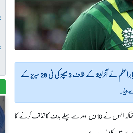
(ویب ڈیسک) پاکستان کرکٹ ٹیم کے کپتان بابراعظم نے آئرلینڈ کے خلاف 3 میچز کی ٹی 20 سیریز کے
 دیا۔
تفصیلات کےمطابق بابراعظم کا اپنے بیان میں کہنا تھاکہ انہوں نے 18ویں اوور سے پہلے ہدف کا تعاقب کرنے کا
جام دینے میں کامیاب رہے
۔