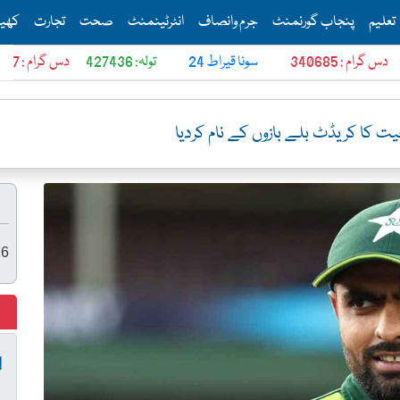
Th
تعلیم
پنجاب گورنمنٹ
جرم وانصاف
انٹرٹینمنٹ
صحت
تجارت
کھی
 340685
24 سونا قیراط
تولہ: 427436
دس گرام : 366457
یت کا کریڈٹ بلے بازوں کے نام کردیا
26