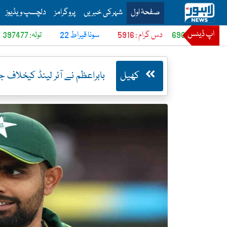
is is the main menu for Lahore News
صفحۂ اول
شہرکی خبریں
پروگرامز
دلچسپ ویڈیوز
اپ ڈیٹس
تولہ: 6902
دس گرام : 5916
22 سونا قیراط
تولہ: 397477
دس گرام :
کھیل
بابراعظم نے آئر لینڈ کیخلاف ج