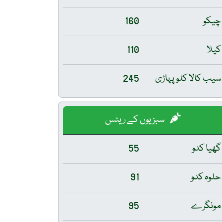
چیکو
160
کیلا
110
سیب کالا کلو پہاڑی
245
سبزیوں کے ریٹس
گھیا کدو
55
حلوہ کدو
91
مونگرے
95