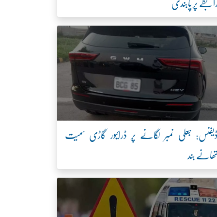
ابطے پر پابندی
یفنس: جعلی نمبر لگانے پر ڈرائیور گاڑی سمیت
ھانے بند