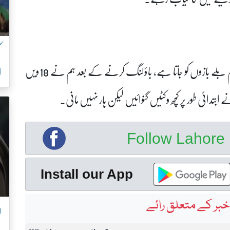
انہوں نے کہا کہ میں خوش ہوں، جیت کا کریڈٹ تمام بلے بازوں کو جاتا ہے، باؤلنگ کرنے کے بعد ہم نے 18ویں
ا
بتدائی طور پر کچھ وکٹیں گنوائیں لیکن ہار نہیں مانی
۔
Follow Lahor
Install our App
بر کے متعلق رائے
ل