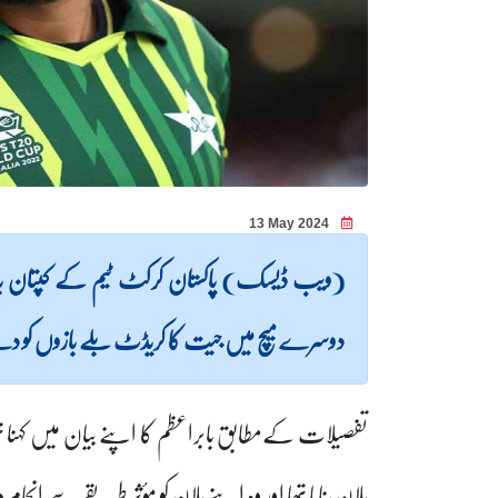
13 May 2024
دوسرے میچ میں جیت کا کریڈٹ بلے بازوں کو دے
پلان بنایا تھا اور وہ اپنے پلان کو مؤثر طریقے سے ان