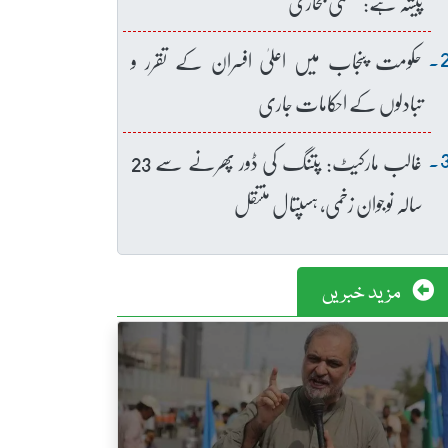
پیشہ ہے: عظمیٰ بخاری
حکومت پنجاب میں اعلیٰ افسران کے تقرر و
تبادلوں کے احکامات جاری
غالب مارکیٹ: پتنگ کی ڈور پھرنے سے 23
سالہ نوجوان زخمی، ہسپتال منتقل
مزید خبریں