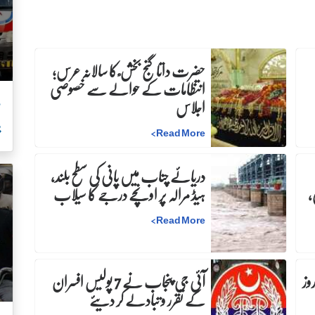
حضرت داتا گنج بخش ؒ کا سالانہ عرس;
انتظامات کے حوالے سے خصوصی
م
اجلاس
ب
>
Read More
دریائے چناب میں پانی کی سطح بلند،
،
ہیڈ مرالہ پر اونچے درجے کا سیلاب
>
Read More
:دفعہ 144 کے نفاذ میں 30 روز
آئی جی پنجاب نے 7 پولیس افسران
کے تقرر و تبادلے کر دیئے