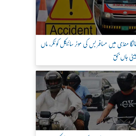
انگا منڈی میں مسافر بس کی موٹر سائیکل کو ٹکر، ماں
یٹی جاں بحق