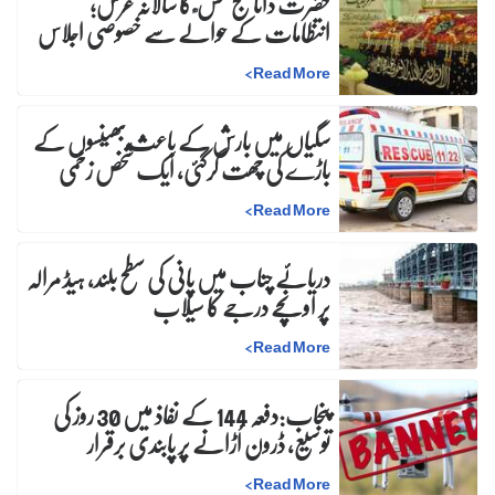
حضرت داتا گنج بخش ؒ کا سالانہ عرس;
انتظامات کے حوالے سے خصوصی اجلاس
>
Read More
سگیاں میں بارش کے باعث بھینسوں کے
باڑے کی چھت گرگئی، ایک شخص زخمی
>
Read More
دریائے چناب میں پانی کی سطح بلند، ہیڈ مرالہ
پر اونچے درجے کا سیلاب
>
Read More
پنجاب:دفعہ 144 کے نفاذ میں 30 روز کی
توسیع، ڈرون اُڑانے پر پابندی برقرار
>
Read More