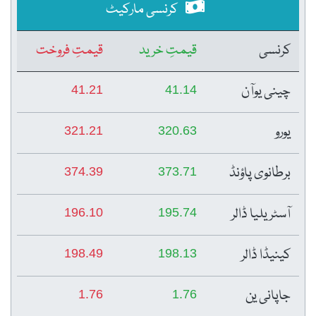
کرنسی مارکیٹ
کرنسی
قیمتِ خرید
قیمتِ فروخت
چینی یوآن
41.21
41.14
یورو
321.21
320.63
برطانوی پاؤنڈ
374.39
373.71
آسٹریلیا ڈالر
196.10
195.74
کینیڈا ڈالر
198.49
198.13
جاپانی ین
1.76
1.76