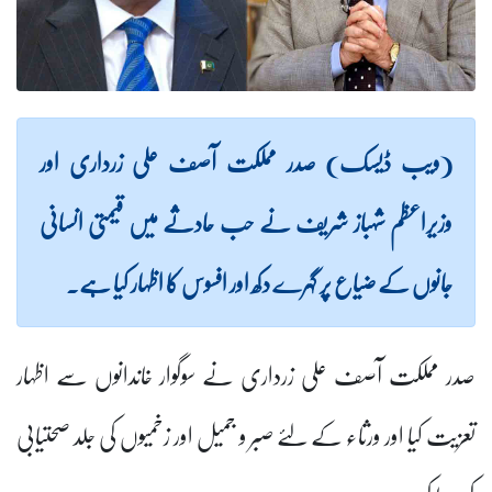
(ویب ڈیسک) صدر مملکت آصف علی زرداری اور
وزیراعظم شہباز شریف نے حب حادثے میں قیمتی انسانی
جانوں کے ضیاع پر گہرے دکھ اور افسوس کا اظہار کیا ہے۔
صدر مملکت آصف علی زرداری نے سوگوار خاندانوں سے اظہار
تعزیت کیا اور ورثاء کے لئے صبر و جمیل اور زخمیوں کی جلد صحتیابی