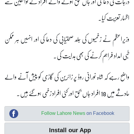
درجات کی دعا کی اور جاں بحق ہونے والے افراد کے لواحقین سے
اظہار تعزیت کیا۔
وزیراعظم نے زخمیوں کی جلد صحتیابی کی دعا کی اور انہیں ہر ممکن
طبی امداد فراہم کرنے کی بھی ہدایت کی۔
واضح رہے کہ شاہ نورانی روڈ پر زائرین کی گاڑی کو پیش آنے والے
حادثے میں 18 افراد جاں بحق اور کئی افراد زخمی ہو گئے ہیں۔
Follow Lahore News
on Facebook
Install our App