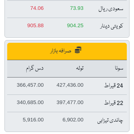
سعودی ریال
74.06
73.93
کویتی دینار
905.88
904.25
صرافہ بازار
سونا
تولہ
دس گرام
24 قیراط
366,457.00
427,436.00
22 قیراط
340,685.00
397,477.00
چاندی تیزابی
5,916.00
6,902.00