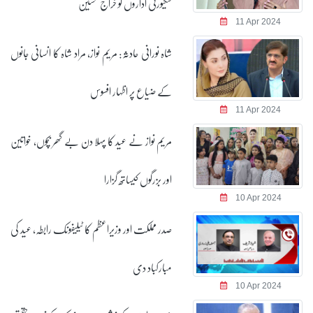
سکیورٹی اداروں کو خراج تحسین
11 Apr 2024
شاہ نورانی حادثہ: مریم نواز، مراد شاہ کا انسانی جانوں
کے ضیاع پر اظہار افسوس
11 Apr 2024
مریم نواز نے عید کا پہلا دن بے گھر بچوں، خواتین
اور بزرگوں کیساتھ گزارا
10 Apr 2024
صدر مملکت اور وزیراعظم کا ٹیلیفونک رابطہ، عید کی
مبارکباد دی
10 Apr 2024