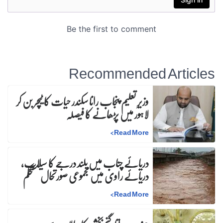
Recommended Articles
وزیرِ تعلیم پنجاب رانا سکندر حیات کا ٹیچر بن کر
لاہور میں پڑھانے کا فیصلہ
>
Read More
دریائے چناب میں بلند درجے کا سیلاب،
دریائے راوی میں مجموعی صورتحال مستحکم
>
Read More