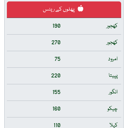
پھلوں کے ریٹس
کھجور
190
کھجور
270
امرود
75
پپیتا
220
انگور
155
چیکو
160
کیلا
110