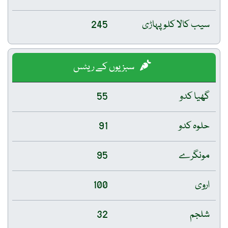
سیب کالا کلو پہاڑی
245
سبزیوں کے ریٹس
گھیا کدو
55
حلوہ کدو
91
مونگرے
95
اروی
100
شلجم
32