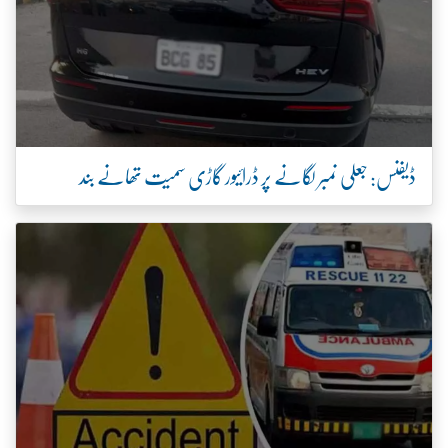
ڈیفنس: جعلی نمبر لگانے پر ڈرائیور گاڑی سمیت تھانے بند