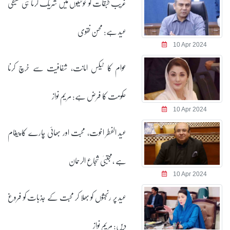
غریب طبقات کو خوشیوں میں شریک کرنا ہی حقیقی
عید ہے: محسن نقوی
10 Apr 2024
عوام کا ٹیکس امانت، شفافیت سے خرچ کرنا
حکومت کا فرض ہے: مریم نواز
10 Apr 2024
عید الفطر اخوت، محبت اور بھائی چارے کا پیغام
ہے ،مجتبیٰ شجاع الرحمان
10 Apr 2024
عید پر رنجشوں کو بھلا کر محبت کے جذبات کو فروغ
دیں: مریم نواز