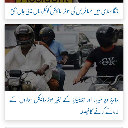
مانگا منڈی میں مسافر بس کی موٹر سائیکل کو ٹکر، ماں بیٹی جاں بحق
سائیڈ ویو میررز اور انڈیکیٹرز کے بغیر موٹرسائیکل سواروں کے
جرمانے کرنے کا فیصلہ