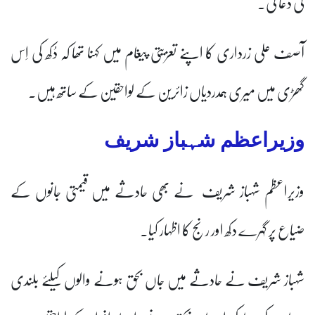
کی دعا کی۔
آصف علی زرداری کا اپنے تعزیتی پیغام میں کہنا تھا کہ دُکھ کی اِس
گھڑی میں میری ہمدردیاں زائرین کے لواحقین کے ساتھ ہیں۔
وزیراعظم شہباز شریف
وزیراعظم شہباز شریف نے بھی حادثے میں قیمتی جانوں کے
ضیاع پر گہرے دکھ اور رنج کا اظہار کیا۔
شہباز شریف نے حادثے میں جاں بحق ہونے والوں کیلئے بلندی