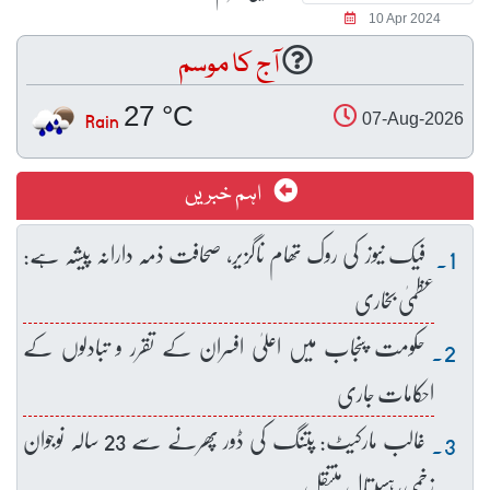
10 Apr 2024
آج کا موسم
27 °C
Rain
07-Aug-2026
اہم خبریں
فیک نیوز کی روک تھام ناگزیر، صحافت ذمہ دارانہ پیشہ ہے:
عظمیٰ بخاری
حکومت پنجاب میں اعلیٰ افسران کے تقرر و تبادلوں کے
احکامات جاری
غالب مارکیٹ: پتنگ کی ڈور پھرنے سے 23 سالہ نوجوان
زخمی، ہسپتال منتقل