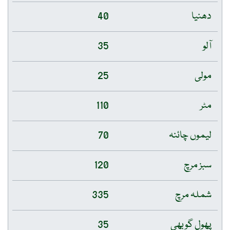
دھنیا
40
آلو
35
مولی
25
مٹر
110
لیموں چائنہ
70
سبز مرچ
120
شملہ مرچ
335
پھول گوبھی
35