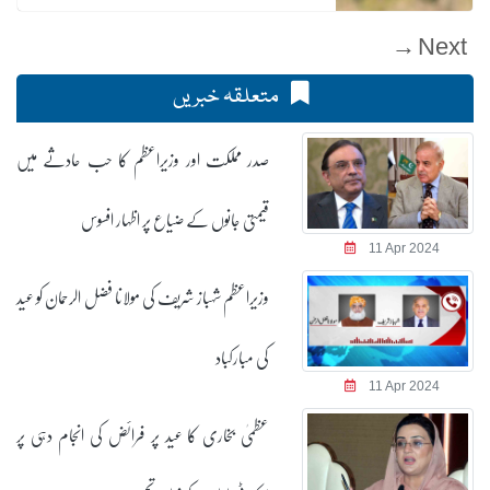
Next →
متعلقہ خبریں
صدر مملکت اور وزیراعظم کا حب حادثے میں
قیمتی جانوں کے ضیاع پر اظہار افسوس
11 Apr 2024
وزیراعظم شہباز شریف کی مولانا فضل الرحمان کو عید
کی مبارکباد
11 Apr 2024
عظمیٰ بخاری کا عید پر فرائض کی انجام دہی پر