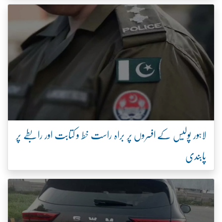
لاہور پولیس کے افسروں پر براہ راست خط و کتابت اور رابطے پر
پابندی