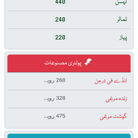
لہسن
440
ٹماٹر
240
پیاز
220
پولٹری مصنوعات
انڈے فی درجن
268 روپے
زندہ مرغی
328 روپے
گوشت مرغی
475 روپے