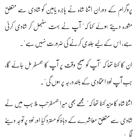
پروگرام کے دوران اشنا شاہ نے ہاجرہ یامین کو شادی سے متعلق
مشورہ دیتے ہوئے کہا کہ" آپ نے بہت سنبھل کر شادی کرنی
ہے، اس کے لیے جلدی کرنے کی ضرورت نہیں ہے"۔
ان کا کہنا تھا کہ "آپ کو صحیح وقت پر آپ کا ہمسفر مل جائے گا،
جب آپ خود اعتمادی کے بلند درجہ پر ہوں گی"۔
اشنا شاہ کا مزید کہنا تھا کہ" مجھے بھی میرا ہمسفر تب ملا جب میں نے
شادی سے متعلق معاشرے کے دباؤ کو مسترد کیا اور خود پر توجہ دینے
لگی"۔