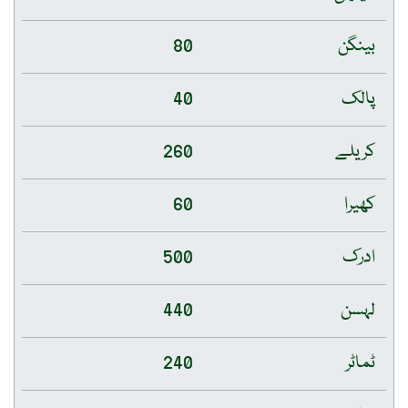
بینگن
80
پالک
40
کریلے
260
کھیرا
60
ادرک
500
لہسن
440
ٹماٹر
240