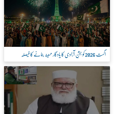
اگست 2026 کو جشنِ آزادی کا یادگار مہینہ بنانے کا فیصلہ