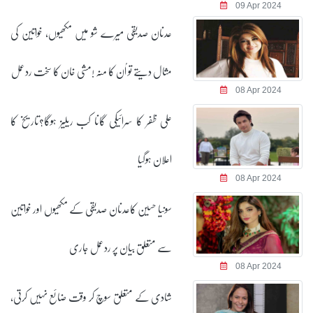
09 Apr 2024
عدنان صدیقی میرے شو میں مکھیوں، خواتین کی
مثال دیتے تو اُن کا منہ !مشی خان کا سخت ردعمل
08 Apr 2024
علی ظفر کا سرائیکی گانا کب ریلیز ہوگا؟تاریخ کا
اعلان ہوگیا
08 Apr 2024
سونیا حسین کاعدنان صدیقی کے مکھیوں اور خواتین
سے متعلق بیان پر ردعمل جاری
08 Apr 2024
شادی کے متعلق سوچ کر وقت ضائع نہیں کرتی،