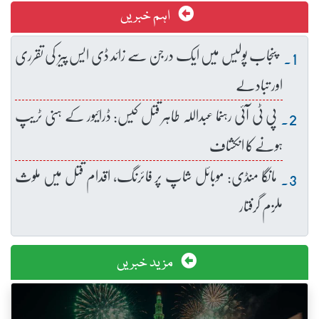
اہم خبریں
پنجاب پولیس میں ایک درجن سے زائد ڈی ایس پیز کی تقرری
اور تبادلے
پی ٹی آئی رہنما عبداللہ طاہر قتل کیس: ڈرائیور کے ہنی ٹریپ
ہونے کا انکشاف
مانگا منڈی: موبائل شاپ پر فائرنگ، اقدام قتل میں ملوث
ملزم گرفتار
مزید خبریں