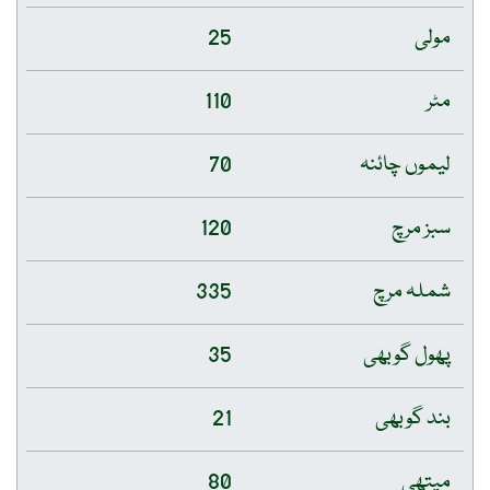
مولی
25
مٹر
110
لیموں چائنہ
70
سبز مرچ
120
شملہ مرچ
335
پھول گوبھی
35
بند گوبھی
21
میتھی
80