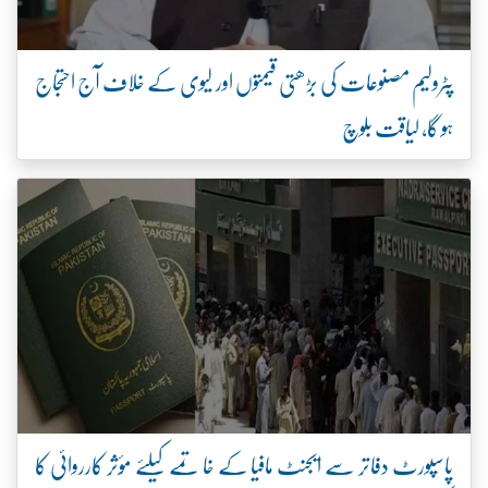
پٹرولیم مصنوعات کی بڑھتی قیمتوں اور لیوی کے خلاف آج احتجاج
ہو گا، لیاقت بلوچ
پاسپورٹ دفاتر سے ایجنٹ مافیا کے خاتمے کیلئے مؤثر کارروائی کا