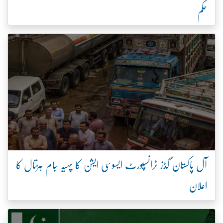
حکم
آل پاکستان گڈز ٹرانسپورٹ ایسوسی ایشن کا پہیہ جام ہڑتال کا
اعلان