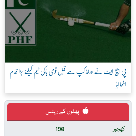
پی ایچ ایف نے ورلڈ کپ سے قبل قومی ہاکی ٹیم کیلئے بڑا قدم
اٹھا لیا
پھلوں کے ریٹس
کھجور
190