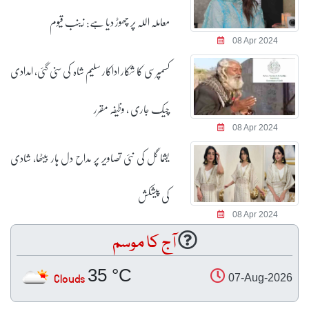
معاملہ اللہ پر چھوڑ دیا ہے: زینب قیوم
08 Apr 2024
کسمپرسی کا شکار اداکار سلیم شاہ کی سنی گئی، امدادی
چیک جاری ، وظیفہ مقرر
08 Apr 2024
یشما گل کی نئی تصاویر پر مداح دل ہار بیٹھا، شادی
کی پیشکش
08 Apr 2024
آج کا موسم
35 °C
Clouds
07-Aug-2026