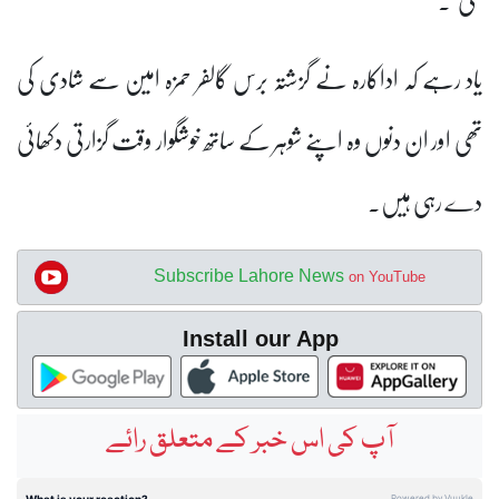
یاد رہے کہ اداکارہ نے گزشتہ برس گالفر حمزہ امین سے شادی کی
تھی اور ان دنوں وہ اپنے شوہر کے ساتھ خوشگوار وقت گزارتی دکھائی
دے رہی ہیں۔
Subscribe Lahore News
on YouTube
Install our App
آپ کی اس خبر کے متعلق رائے