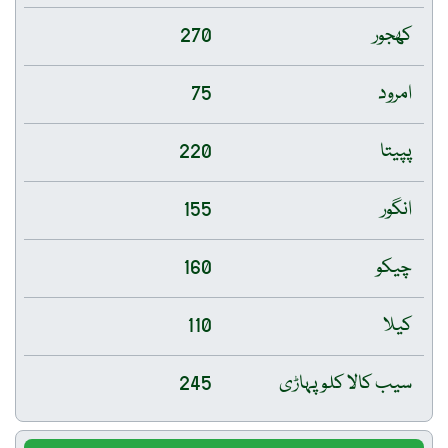
کھجور
270
امرود
75
پپیتا
220
انگور
155
چیکو
160
کیلا
110
سیب کالا کلو پہاڑی
245