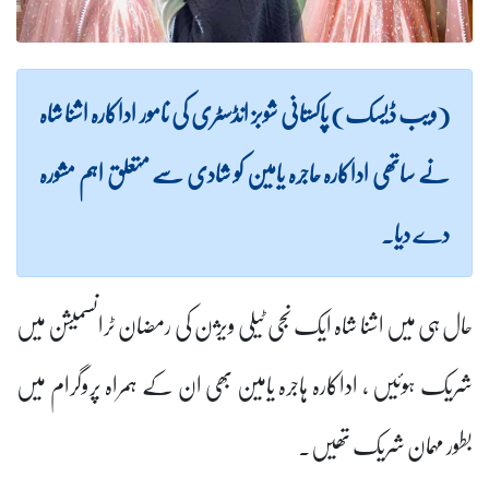
(ویب ڈیسک) پاکستانی شوبز انڈسٹری کی نامور اداکارہ اشنا شاہ
نے ساتھی اداکارہ حاجرہ یامین کو شادی سے متعلق اہم مشورہ
دے دیا۔
حال ہی میں اشنا شاہ ایک نجی ٹیلی ویژن کی رمضان ٹرانسمیشن میں
شریک ہوئیں ، اداکارہ ہاجرہ یامین بھی ان کے ہمراہ پروگرام میں
بطور مہمان شریک تھیں۔