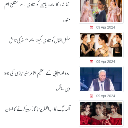
اشنا شاہ کا حاجرہ یامین کو شادی سے متعلق اہم
مشورہ
09 Apr 2024
سنبل اقبال کو شادی کیلئے اچھے ہمسفر کی تلاش
09 Apr 2024
اردو اور پنجابی کے عظیم شاعر منیر نیازی کی 96
ویں سالگرہ
09 Apr 2024
آئمہ بیگ کا عیدالفطر پر نیا گانا ریلیز کرنے کا اعلان