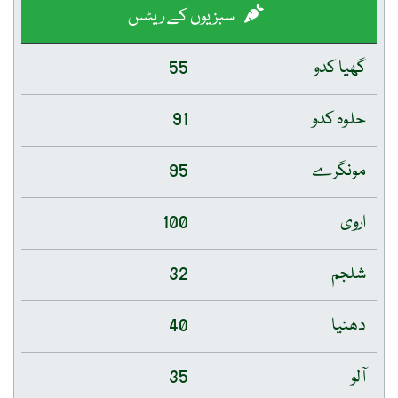
سبزیوں کے ریٹس
گھیا کدو
55
حلوہ کدو
91
مونگرے
95
اروی
100
شلجم
32
دھنیا
40
آلو
35