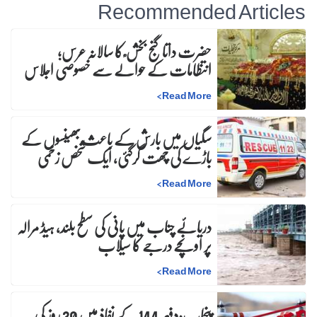
Recommended Articles
حضرت داتا گنج بخش ؒ کا سالانہ عرس;
انتظامات کے حوالے سے خصوصی اجلاس
>
Read More
سگیاں میں بارش کے باعث بھینسوں کے
باڑے کی چھت گرگئی، ایک شخص زخمی
>
Read More
دریائے چناب میں پانی کی سطح بلند، ہیڈ مرالہ
پر اونچے درجے کا سیلاب
>
Read More
پنجاب:دفعہ 144 کے نفاذ میں 30 روز کی