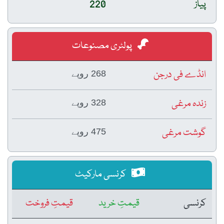
پیاز
220
پولٹری مصنوعات
انڈے فی درجن
268 روپے
زندہ مرغی
328 روپے
گوشت مرغی
475 روپے
کرنسی مارکیٹ
کرنسی
قیمتِ خرید
قیمتِ فروخت