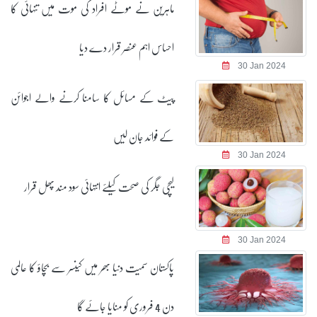
ماہرین نے موٹے افراد کی موت میں تنہائی کا
احساس اہم عنصر قرار دے دیا
30 Jan 2024
پیٹ کے مسائل کا سامنا کرنے والے اجوائن
کے فوائد جان لیں
30 Jan 2024
لیچی جگر کی صحت کیلئے انتہائی سود مند پھل قرار
30 Jan 2024
پاکستان سمیت دنیا بھر میں کینسر سے بچاؤ کا عالمی
دن 4 فروری کو منایا جائے گا