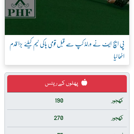
پی ایچ ایف نے ورلڈ کپ سے قبل قومی ہاکی ٹیم کیلئے بڑا قدم
اٹھا لیا
پھلوں کے ریٹس
کھجور
190
کھجور
270