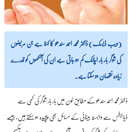
(ویب ڈیسک) ڈاکٹر محمد احمد سندھو کا کہنا ہے جن مریضوں
کی شوگر بار بار اچانک کم ہو جاتی ہے ان کی آنکھوں کو قدرے
زیادہ نقصان ہو سکتا ہے۔
ڈاکٹر محمد احمد سندھو کے مطابق خون میں بار بار شوگر کی کمی سے
ذیابیطس سے وابستہ بینائی کے مسائل بھی پیچیدہ ہو سکتے ہیں، جیسے