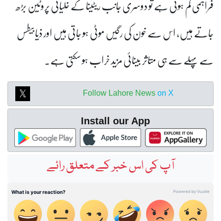
فراہمی کم ہوتی ہے تو دوسری جانب ریٹینا کے خلیاتی پروٹین بڑھ
جاتے ہیں، اس سے خون کی رگیں موٹی ہو جاتی ہیں اور ذیابیطس
سے پہلے سے ہی متاثر بینائی مزید خراب ہو سکتی ہے۔
Follow Lahore News
on X
Install our App
آپ کی اس خبر کے متعلق رائے