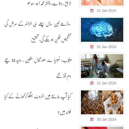
لاحق رہتا ہے، ڈاکٹر محمد احمد سندھو
31 Jan 2024
ساڑھے تین سال پہلے ہی الزائمر کے مرض کی
تشخیص ممکن ہو سکے گی، تحقیق
31 Jan 2024
پنجاب: نمونیا سے صورتحال سنگین ، مزید 13 بچے
دم توڑ گئے
31 Jan 2024
کیا آپ جانتے ہیں اخروٹ بھگو کرکھانے کے کیا
فوائد ہیں؟
30 Jan 2024