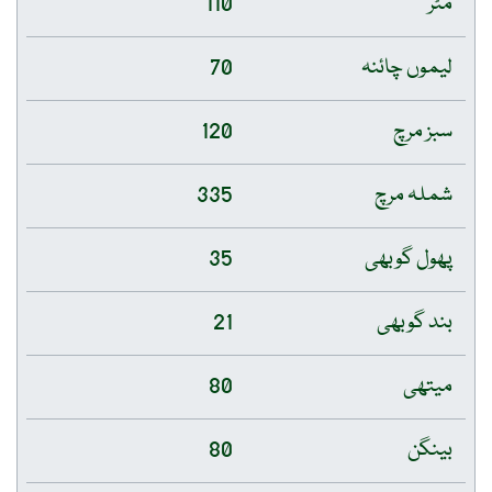
مٹر
110
لیموں چائنہ
70
سبز مرچ
120
شملہ مرچ
335
پھول گوبھی
35
بند گوبھی
21
میتھی
80
بینگن
80