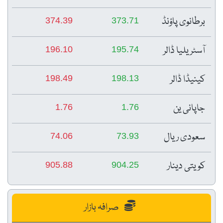
برطانوی پاؤنڈ
374.39
373.71
آسٹریلیا ڈالر
196.10
195.74
کینیڈا ڈالر
198.49
198.13
جاپانی ین
1.76
1.76
سعودی ریال
74.06
73.93
کویتی دینار
905.88
904.25
صرافہ بازار