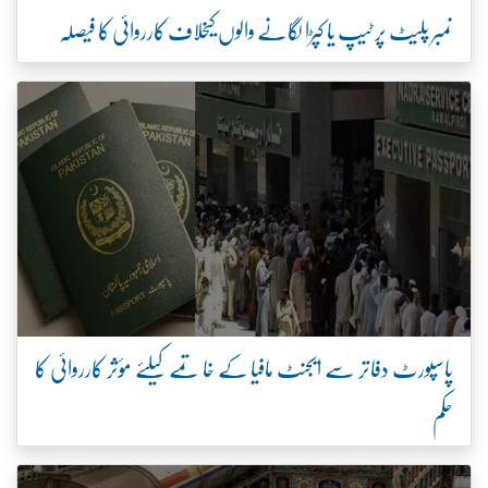
نمبر پلیٹ پر ٹیپ یا کپڑا لگانے والوں کیخلاف کارروائی کا فیصلہ
پاسپورٹ دفاتر سے ایجنٹ مافیا کے خاتمے کیلئے مؤثر کارروائی کا
حکم