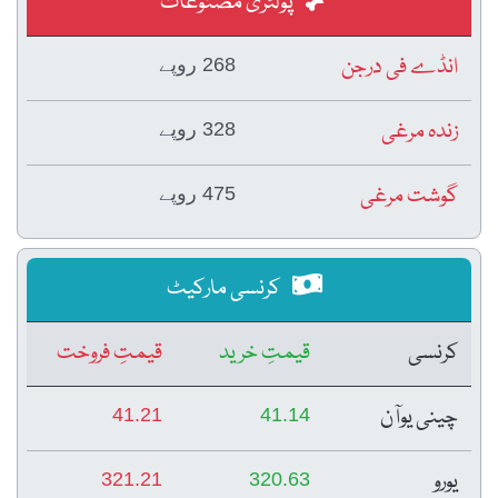
پولٹری مصنوعات
انڈے فی درجن
268 روپے
زندہ مرغی
328 روپے
گوشت مرغی
475 روپے
کرنسی مارکیٹ
کرنسی
قیمتِ خرید
قیمتِ فروخت
چینی یوآن
41.21
41.14
یورو
321.21
320.63