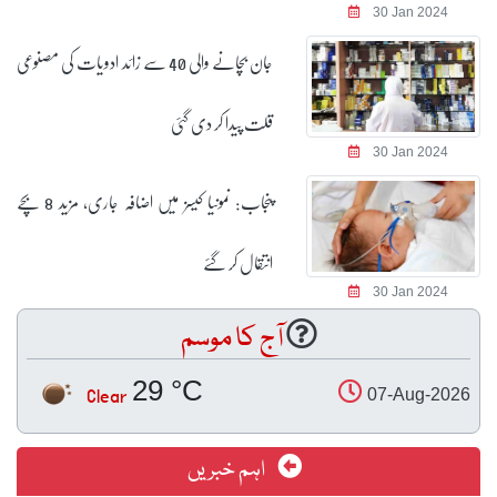
30 Jan 2024
جان بچانے والی 40 سے زائد ادویات کی مصنوعی
قلت پیدا کر دی گئی
30 Jan 2024
پنجاب: نمونیا کیسز میں اضافہ جاری، مزید 8 بچے
انتقال کر گئے
30 Jan 2024
آج کا موسم
29 °C
Clear
07-Aug-2026
اہم خبریں