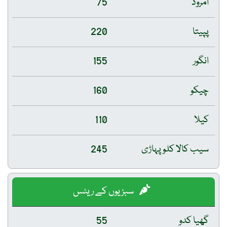
امرود
75
پپیتا
220
انگور
155
چیکو
160
کیلا
110
سیب کالا کلو پہاڑی
245
سبزیوں کے ریٹس
گھیا کدو
55