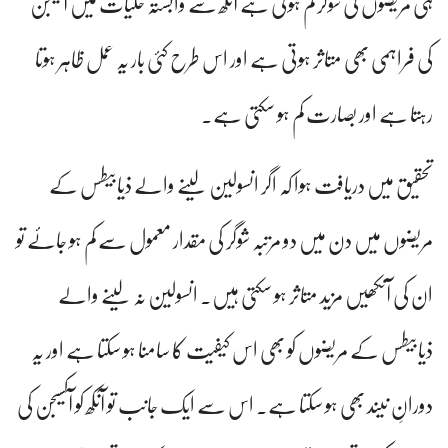
ہی مریضوں کی شوگر کم ہوتی ہے آنکھ سے وابستہ خلیات میں آکسیجن
کی فراہمی بھی متاثر ہوتی ہے اور اس طرح کئی بار یہ عمل ظاہر ہوتا
رہتا ہے اور بصارت کم ہو سکتی ہے۔
تحقیق میں دریافت ہوا کہ اگر انسولین لینے والے ذیابیطس کے
مریضوں میں دن میں دو مرتبہ شوگر کی مقدار معمول سے کم ہو جائے تو
ان کی آنکھیں مزید متاثر ہو سکتی ہیں۔ انسولین نہ لینے والے
ذیابیطس کے مریضوں کو بھی اس کیفیت کا سامنا ہو سکتا ہے اور یہ
دورانِ نیند بھی ہو سکتا ہے۔ اس سے ایک جانب تو آنکھ کو آکسیجن کی