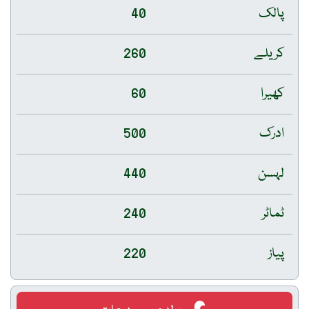
پالک
40
کریلے
260
کھیرا
60
ادرک
500
لہسن
440
ٹماٹر
240
پیاز
220