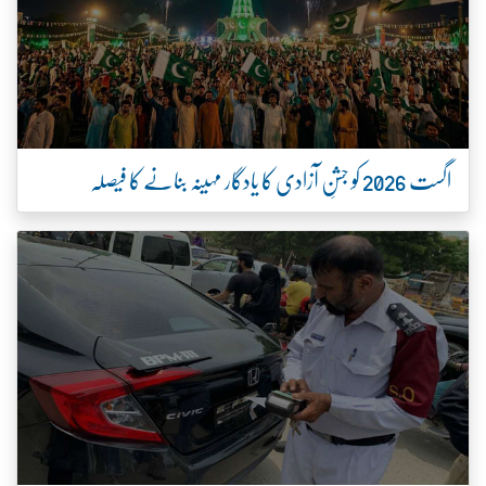
اگست 2026 کو جشنِ آزادی کا یادگار مہینہ بنانے کا فیصلہ