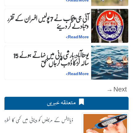
آئی جی پنجاب نے 7 پولیس افسران کے تقرر
و تبادلے کر دیئے
>
Read More
یوحناآباد:بارشی پانی میں نہاتے ہوئے 15
سالہ لڑکا ڈوب کرجاں بحق
>
Read More
Next →
متعلقہ خبریں
ذیابیطس کے مریضوں کو بینائی میں کمی کا خطرہ