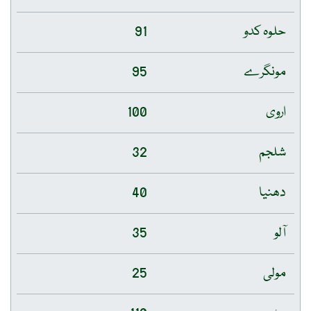
حلوہ کدو
91
مونگرے
95
اروی
100
شلجم
32
دھنیا
40
آلو
35
مولی
25