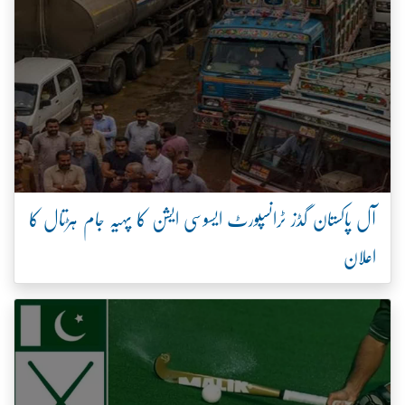
آل پاکستان گڈز ٹرانسپورٹ ایسوسی ایشن کا پہیہ جام ہڑتال کا
اعلان