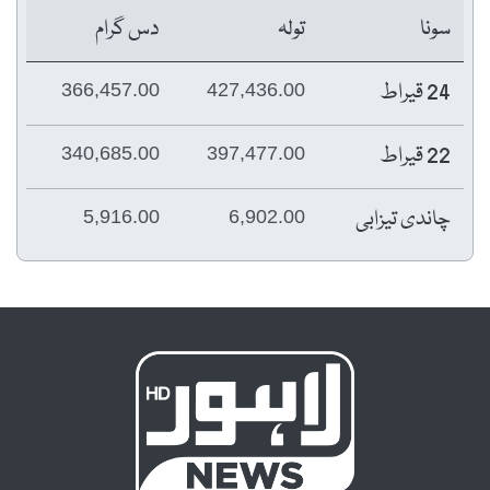
سونا
تولہ
دس گرام
24 قیراط
366,457.00
427,436.00
22 قیراط
340,685.00
397,477.00
چاندی تیزابی
5,916.00
6,902.00