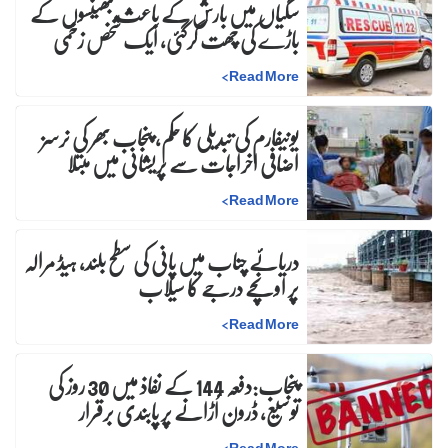
سگیاں میں بارش کے باعث بھینسوں کے
باڑے کی چھت گرگئی، ایک شخص زخمی
>
Read More
یونیفارم کی تبدیلی کا حکم، پنجاب بھر کی نرسز
اضافی اخراجات سے پریشانی میں مبتلا
>
Read More
دریائے چناب میں پانی کی سطح بلند، ہیڈ مرالہ
پر اونچے درجے کا سیلاب
>
Read More
پنجاب:دفعہ 144 کے نفاذ میں 30 روز کی
توسیع، ڈرون اُڑانے پر پابندی برقرار
>
Read More