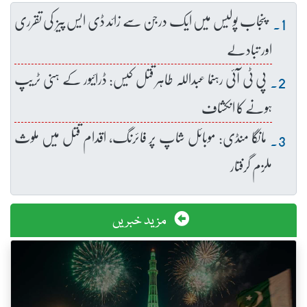
پنجاب پولیس میں ایک درجن سے زائد ڈی ایس پیز کی تقرری
اور تبادلے
پی ٹی آئی رہنما عبداللہ طاہر قتل کیس: ڈرائیور کے ہنی ٹریپ
ہونے کا انکشاف
مانگا منڈی: موبائل شاپ پر فائرنگ، اقدام قتل میں ملوث
ملزم گرفتار
مزید خبریں