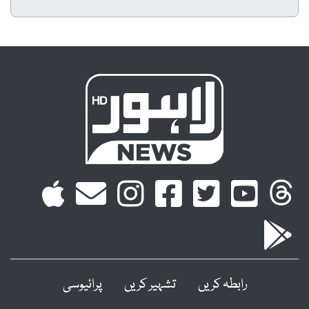
رابطہ کریں
تشہیر کریں
پرائیوسی