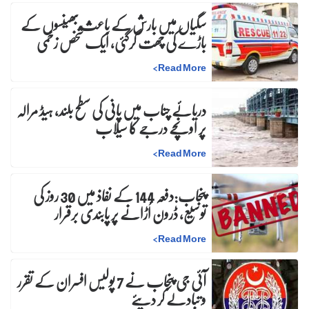
سگیاں میں بارش کے باعث بھینسوں کے
باڑے کی چھت گرگئی، ایک شخص زخمی
>
Read More
دریائے چناب میں پانی کی سطح بلند، ہیڈ مرالہ
پر اونچے درجے کا سیلاب
>
Read More
پنجاب:دفعہ 144 کے نفاذ میں 30 روز کی
توسیع، ڈرون اُڑانے پر پابندی برقرار
>
Read More
آئی جی پنجاب نے 7 پولیس افسران کے تقرر
و تبادلے کر دیئے