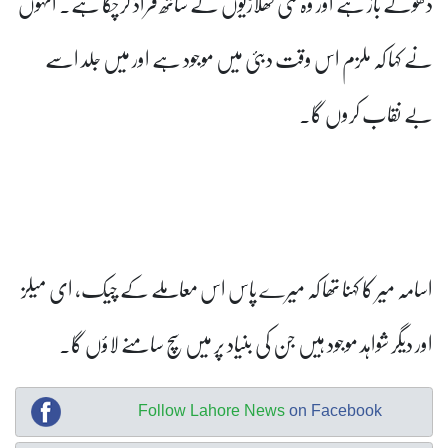
دھوکے باز ہے اور وہ کئی کھلاڑیوں کے ساتھ فراڈ کرچکا ہے۔ انہوں
نے کہا کہ ملزم اس وقت دبئی میں موجود ہے اور میں جلد اسے
بے نقاب کروں گا۔
اسامہ میر کا کہنا تھا کہ میرے پاس اس معاملے کے چیک، ای میلز
اور دیگر شواہد موجود ہیں جن کی بنیاد پر میں سچ سامنے لاؤں گا۔
Follow Lahore News
on Facebook