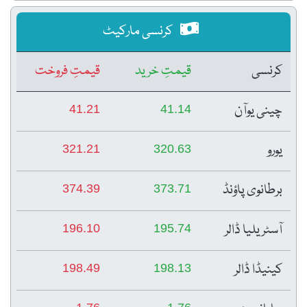
کرنسی مارکیٹ
کرنسی
قیمتِ خرید
قیمتِ فروخت
چینی یوآن
41.21
41.14
یورو
321.21
320.63
برطانوی پاؤنڈ
374.39
373.71
آسٹریلیا ڈالر
196.10
195.74
کینیڈا ڈالر
198.49
198.13