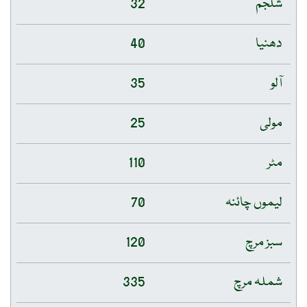
شلجم
32
دھنیا
40
آلو
35
مولی
25
مٹر
110
لیموں چائنہ
70
سبز مرچ
120
شملہ مرچ
335