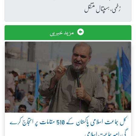
زخمی، ہسپتال منتقل
مزید خبریں
کل جماعت اسلامی پاکستان کے 510 مقامات پر احتجاج کرے
گی، امیر جماعت اسلامی