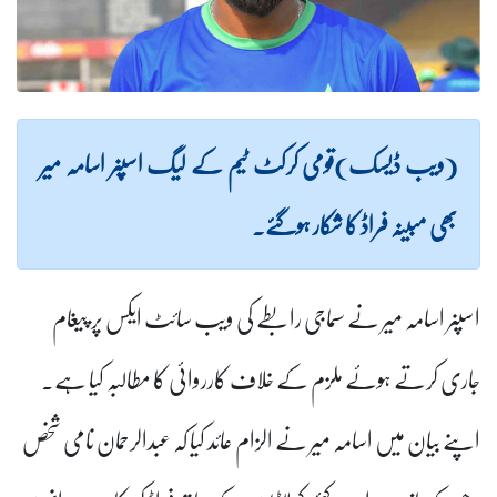
(ویب ڈیسک)قومی کرکٹ ٹیم کے لیگ اسپنر اسامہ میر
بھی مبینہ فراڈ کا شکار ہوگئے۔
اسپنر اسامہ میر نے سماجی رابطے کی ویب سائٹ ایکس پر پیغام
جاری کرتے ہوئے ملزم کے خلاف کارروائی کا مطالبہ کیا ہے۔
اپنے بیان میں اسامہ میر نے الزام عائد کیا کہ عبدالرحمان نامی شخص