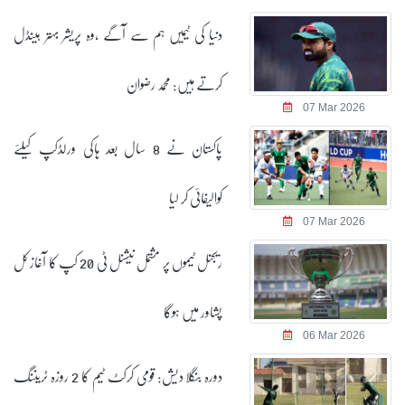
دنیا کی ٹیمیں ہم سے آگے ،وہ پریشر بہتر ہینڈل
کرتے ہیں: محمد رضوان
07 Mar 2026
پاکستان نے 8 سال بعد ہاکی ورلڈکپ کیلئے
کوالیفائی کر لیا
07 Mar 2026
ریجنل ٹیموں پر مشتمل نیشنل ٹی 20 کپ کا آغاز کل
پشاور میں ہوگا
06 Mar 2026
دورہ بنگلا دیش: قومی کرکٹ ٹیم کا 2 روزہ ٹریننگ