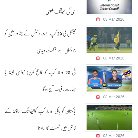
سی کی میٹنگ ملتوی
08 Mar 2026
نیشنل ٹی 20 کپ: لاہور وائٹس نے پشاور ریجن کو
6 وکٹوں سے شکست دیدی
08 Mar 2026
ٹی 20 ورلڈ کپ کا فاتح کون؟ نیوزی لینڈ یا
بھارت، فیصلہ آج ہوگا
08 Mar 2026
پاکستان کو ہاکی ورلڈ کپ کوالیفائنگ راؤنڈ کے
فائنل میں شکست کا سامنا
08 Mar 2026