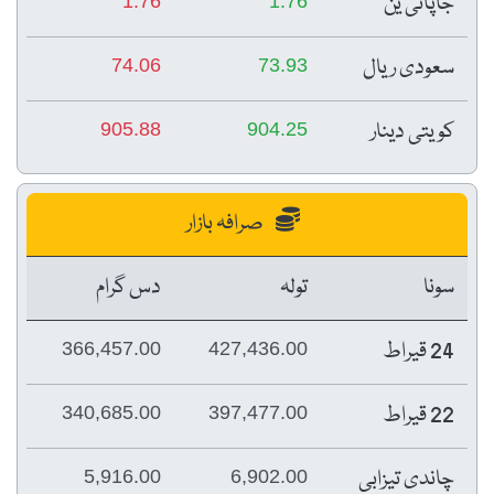
جاپانی ین
1.76
1.76
سعودی ریال
74.06
73.93
کویتی دینار
905.88
904.25
صرافہ بازار
سونا
تولہ
دس گرام
24 قیراط
366,457.00
427,436.00
22 قیراط
340,685.00
397,477.00
چاندی تیزابی
5,916.00
6,902.00