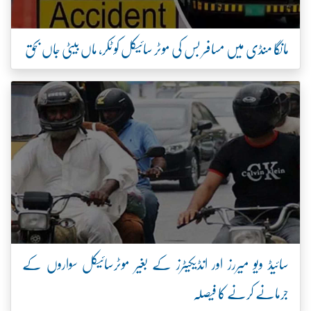
مانگا منڈی میں مسافر بس کی موٹر سائیکل کو ٹکر، ماں بیٹی جاں بحق
سائیڈ ویو میررز اور انڈیکیٹرز کے بغیر موٹرسائیکل سواروں کے
جرمانے کرنے کا فیصلہ