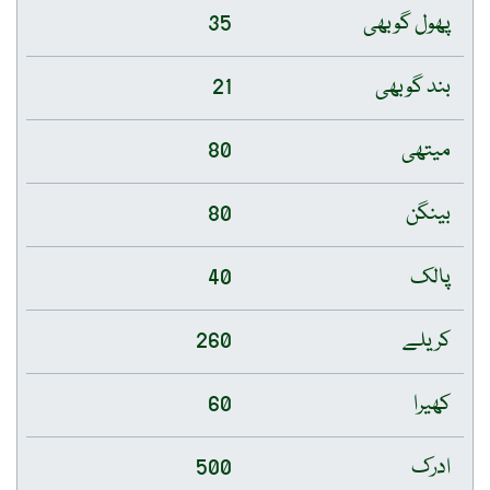
پھول گوبھی
35
بند گوبھی
21
میتھی
80
بینگن
80
پالک
40
کریلے
260
کھیرا
60
ادرک
500