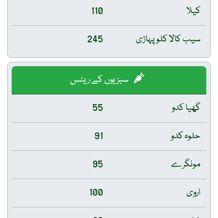
کیلا
110
سیب کالا کلو پہاڑی
245
سبزیوں کے ریٹس
گھیا کدو
55
حلوہ کدو
91
مونگرے
95
اروی
100