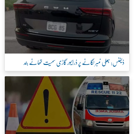
ڈیفنس: جعلی نمبر لگانے پر ڈرائیور گاڑی سمیت تھانے بند