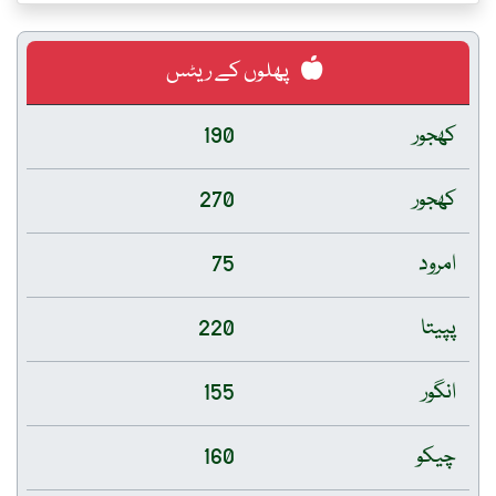
پھلوں کے ریٹس
کھجور
190
کھجور
270
امرود
75
پپیتا
220
انگور
155
چیکو
160