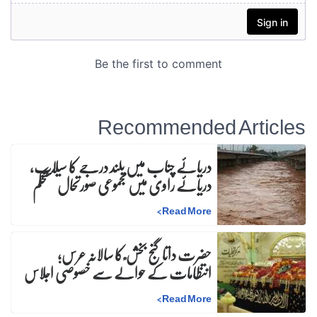
Recommended Articles
دریائے چناب میں بلند درجے کا سیلاب،
دریائے راوی میں مجموعی صورتحال مستحکم
>
Read More
حضرت داتا گنج بخش ؒ کا سالانہ عرس;
انتظامات کے حوالے سے خصوصی اجلاس
>
Read More