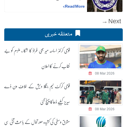
>
Read More
Next →
متعلقہ خبریں
قومی کرکٹر اسامہ میر بھی فراڈ کا شکار، ملزم کو بے
نقاب کرنے کا اعلان
08 Mar 2026
قومی کرکٹ ٹیم بنگلا دیش کے خلاف ون ڈے
سیریز کیلیے ڈھاکا پہنچ گئی
08 Mar 2026
مشرق وسطیٰ کی کشیدہ صورتحال کے باعث آئی سی