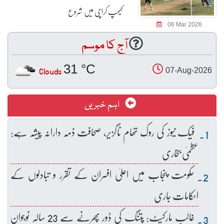
کیمپ کراچی میں شروع
06 Mar 2026
آج کا موسم
31 °C
Clouds
07-Aug-2026
اہم خبریں
فیک نیوز کی روک تھام ناگزیر، صحافت ذمہ دارانہ پیشہ ہے:
عظمیٰ بخاری
حکومت پنجاب میں اعلیٰ افسران کے تقرر و تبادلوں کے
احکامات جاری
غالب مارکیٹ: پتنگ کی ڈور پھرنے سے 23 سالہ نوجوان