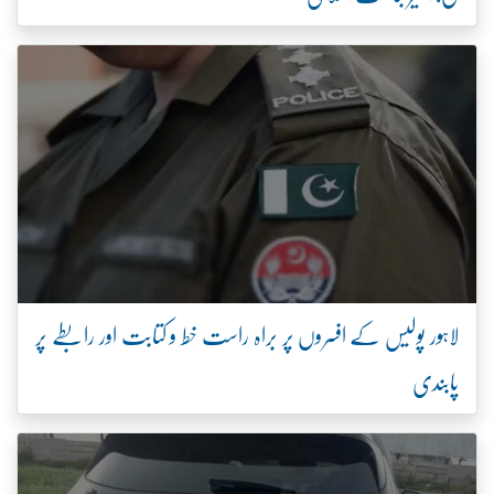
لاہور پولیس کے افسروں پر براہ راست خط و کتابت اور رابطے پر
پابندی