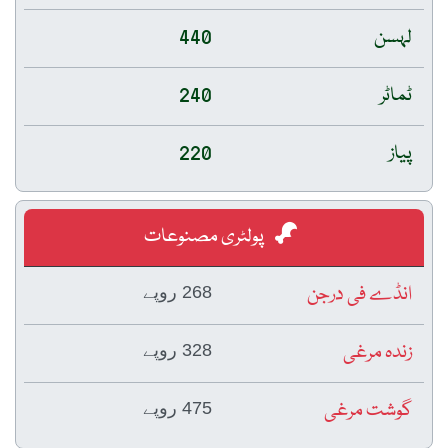
لہسن
440
ٹماٹر
240
پیاز
220
پولٹری مصنوعات
انڈے فی درجن
268 روپے
زندہ مرغی
328 روپے
گوشت مرغی
475 روپے