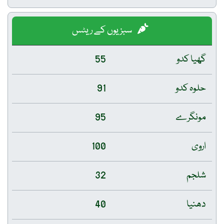
سبزیوں کے ریٹس
گھیا کدو
55
حلوہ کدو
91
مونگرے
95
اروی
100
شلجم
32
دھنیا
40