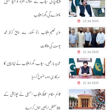
پیپلزپارٹی سیلاب سے متاثرہ افراد کو اکیلا نہیں
چھوڑے گی:گورنر پنجاب
23 Jul 2025
وزیر تعلیم پنجاب رانا سکندر سے سابق کرکٹر محمد
یوسف کی ملاقات
22 Jul 2025
شدید بارشیں، سیلاب: گورنر پنجاب نے اپنا چین کا
سرکاری دورہ منسوخ کر دیا
22 Jul 2025
قائم مقام سپیکر پنجاب اسمبلی نے اپوزیشن کے
26معطل اراکین بحال کر دیئے