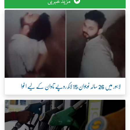
مزید خبریں
لاہور میں 26 سالہ نوجوان 15 لاکھ روپے تاوان کے لیے اغوا