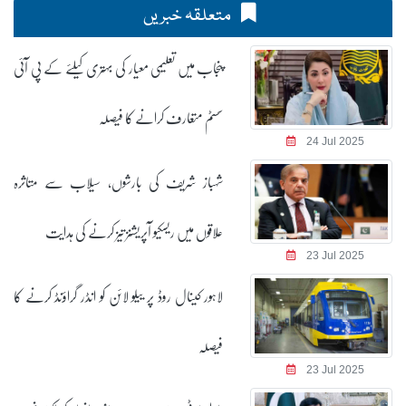
متعلقہ خبریں
پنجاب میں تعلیمی معیار کی بہتری کیلئے کے پی آئی
سسٹم متعارف کرانے کا فیصلہ
24 Jul 2025
شہباز شریف کی بارشوں، سیلاب سے متاثرہ
علاقوں میں ریسکیو آپریشنز تیز کرنے کی ہدایت
23 Jul 2025
لاہور کینال روڈ پر ییلو لائن کو انڈر گراؤنڈ کرنے کا
فیصلہ
23 Jul 2025