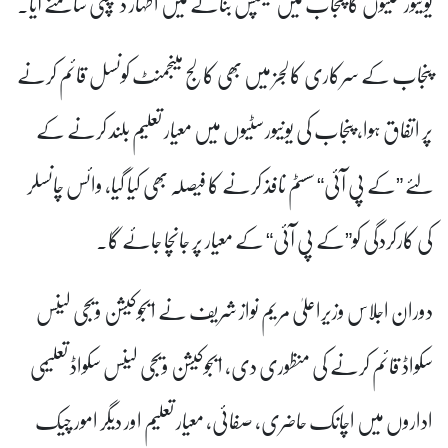
یونیورسٹیوں کا پنجاب میں کیمپس بنانے میں اظہار دلچسپی سامنے آیا۔
پنجاب کے سرکاری کالجز میں بھی کالج مینجمنٹ کونسل قائم کرنے
پر اتفاق ہوا، پنجاب کی یونیورسٹیوں میں معیار تعلیم بلند کرنے کے
لئے ”کے پی آئی“ سسٹم نافذ کرنے کا فیصلہ بھی کیا گیا، وائس چانسلر
کی کارکردگی کو”کے پی آئی“ کے معیار پر جانچا جائے گا۔
دوران اجلاس وزیراعلیٰ مریم نواز شریف نے ایجوکیشن ویجی لینس
سکواڈ قائم کرنے کی منظوری دی، ایجوکیشن ویجی لینس سکواڈ تعلیمی
اداروں میں اچانک حاضری، صفائی، معیار تعلیم اور دیگر امور چیک