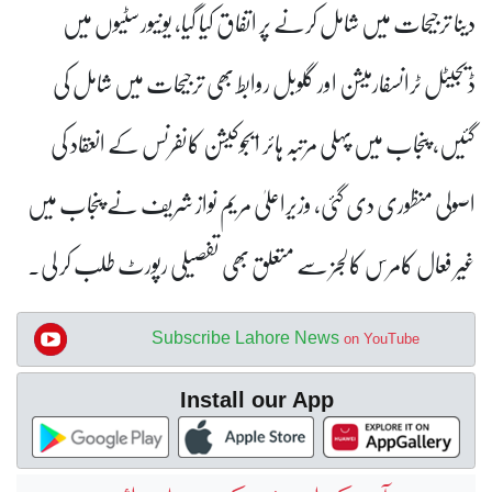
دینا ترجیحات میں شامل کرنے پر اتفاق کیا گیا، یونیورسٹیوں میں
ڈیجیٹل ٹرانسفارمیشن اور گلوبل روابط بھی ترجیحات میں شامل کی
گئیں، پنجاب میں پہلی مرتبہ ہائر ایجوکیشن کانفرنس کے انعقاد کی
اصولی منظوری دی گئی، وزیراعلیٰ مریم نواز شریف نے پنجاب میں
غیر فعال کامرس کالجز سے متعلق بھی تفصیلی رپورٹ طلب کر لی۔
Subscribe Lahore News
on YouTube
Install our App