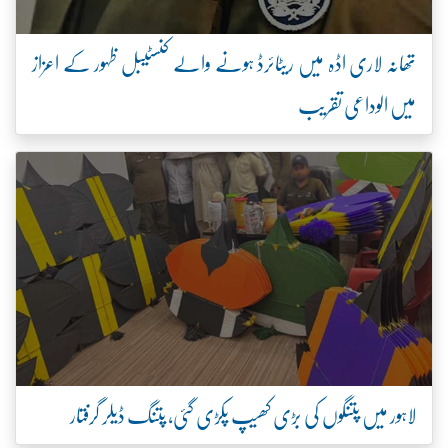
تھانہ لاری اڈہ میں ریٹائرڈ ہونے والے کنسٹیبل ظہور کے اعزاز
میں الوداعی تقریب
لاہور میں پتنگوں کی بڑی کھیپ پکڑی گئی، پتنگ ڈیلر گرفتار