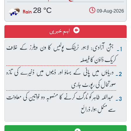
28 °C
Rain
09-Aug-2026
اہم خبریں
جشنِ آزادی: لاہور ٹریفک پولیس کا ون ویلرز کے خلاف
کریک ڈاؤن کا فیصلہ
دریاؤں میں پانی کے بہاؤ اور ڈیموں میں ذخیرے کی تازہ
صورتحال کی رپورٹ جاری
عبداللہ طاہر کو ٹارگٹ کرنے کا منصوبہ دو خواتین کی معاونت
سے مکمل ہوا، ذرائع