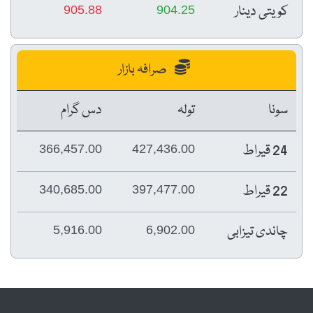
کویتی دینار
905.88
904.25
صرافہ بازار
سونا
تولہ
دس گرام
24 قیراط
366,457.00
427,436.00
22 قیراط
340,685.00
397,477.00
چاندی تیزابی
5,916.00
6,902.00