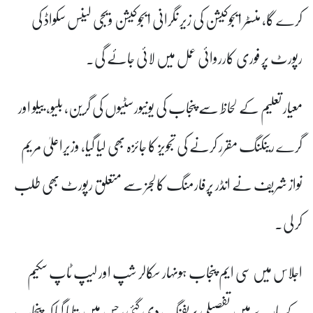
کرے گا، منسٹر ایجوکیشن کی زیر نگرانی ایجوکیشن ویجی لینس سکواڈ کی
رپورٹ پر فوری کارروائی عمل میں لائی جائے گی۔
معیار تعلیم کے لحاظ سے پنجاب کی یونیورسٹیوں کی گرین، بلیو، ییلو اور
گرے رینکنگ مقرر کرنے کی تجویز کا جائزہ بھی لیا گیا، وزیراعلیٰ مریم
نواز شریف نے انڈر پرفارمنگ کالجز سے متعلق رپورٹ بھی طلب
کر لی۔
اجلاس میں سی ایم پنجاب ہونہار سکالر شپ اور لیپ ٹاپ سکیم
کے بارے میں تفصیلی بریفنگ دی گئی، جس میں بتایا گیا کہ پنجاب