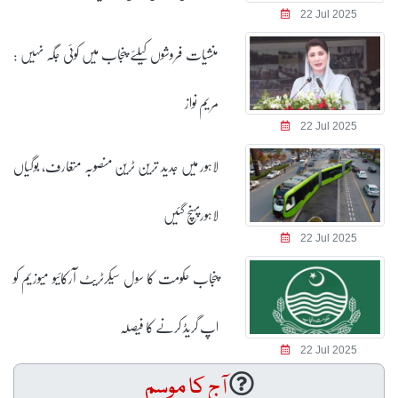
22 Jul 2025
منشیات فروشوں کیلئے پنجاب میں کوئی جگہ نہیں :
مریم نواز
22 Jul 2025
لاہور میں جدید ترین ٹرین منصوبہ متعارف، بوگیاں
لاہورپہنچ گئیں
22 Jul 2025
پنجاب حکومت کا سول سیکرٹریٹ آرکائیو میوزیم کو
اپ گریڈ کرنے کا فیصلہ
22 Jul 2025
آج کا موسم