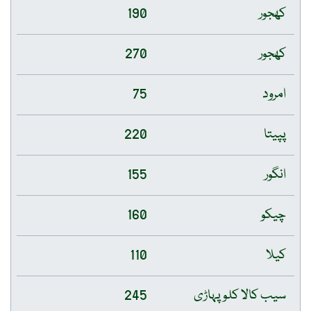
کھجور
190
کھجور
270
امرود
75
پپیتا
220
انگور
155
چیکو
160
کیلا
110
سیب کالا کلو پہاڑی
245