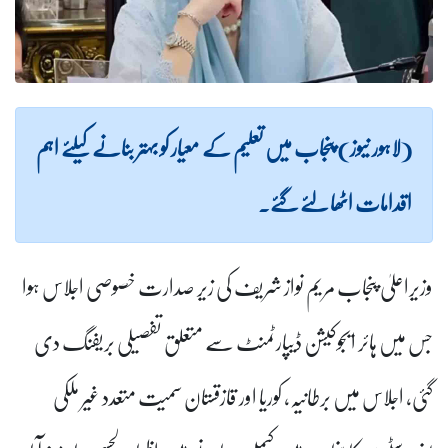
(لاہور نیوز) پنجاب میں تعلیم کے معیار کو بہتر بنانے کیلئے اہم
اقدامات اٹھا لئے گئے۔
وزیراعلیٰ پنجاب مریم نواز شریف کی زیر صدارت خصوصی اجلاس ہوا
جس میں ہائر ایجوکیشن ڈیپارٹمنٹ سے متعلق تفصیلی بریفنگ دی
گئی، اجلاس میں برطانیہ، کوریا اور قازقستان سمیت متعدد غیر ملکی