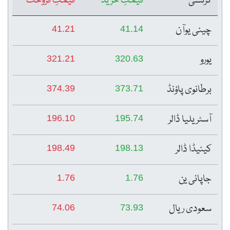
کرنسی
قیمتِ خرید
قیمتِ فروخت
چینی یوآن
41.21
41.14
یورو
321.21
320.63
برطانوی پاؤنڈ
374.39
373.71
آسٹریلیا ڈالر
196.10
195.74
کینیڈا ڈالر
198.49
198.13
جاپانی ین
1.76
1.76
سعودی ریال
74.06
73.93