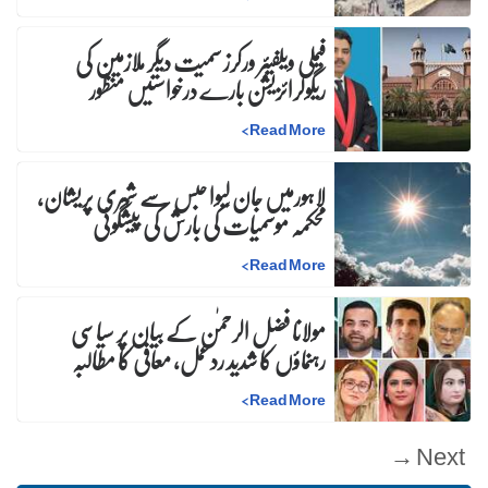
فیملی ویلفیئر ورکرز سمیت دیگر ملازمین کی
ریگولرائزیشن بارے درخواستیں منظور
>
Read More
لاہورمیں جان لیوا حبس سے شہری پریشان،
محکمہ موسمیات کی بارش کی پیشگوئی
>
Read More
مولانا فضل الرحمٰن کے بیان پر سیاسی
رہنماؤں کا شدید ردعمل، معافی کا مطالبہ
>
Read More
Next →