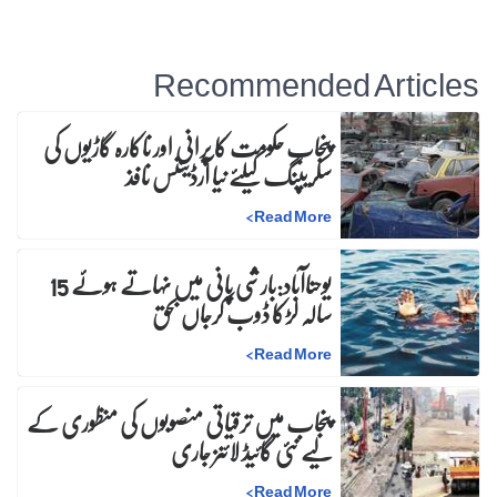
Recommended Articles
پنجاب حکومت کا پرانی اور ناکارہ گاڑیوں کی
سکریپنگ کیلئے نیا آرڈیننس نافذ
>
Read More
یوحناآباد:بارشی پانی میں نہاتے ہوئے 15
سالہ لڑکا ڈوب کرجاں بحق
>
Read More
پنجاب میں ترقیاتی منصوبوں کی منظوری کے
لیے نئی گائیڈ لائنز جاری
>
Read More