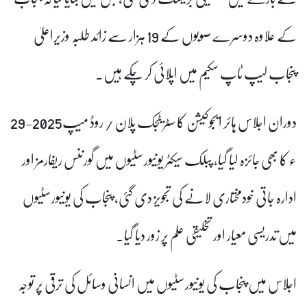
کے علاوہ دوسرے صوبوں کے 19 ہزار سے زائد طلبہ وزیراعلیٰ
پنجاب لیپ ٹاپ سکیم میں اپلائی کر چکے ہیں۔
دوران اجلاس ہائر ایجوکیشن کا سٹریٹجک پلان / روڈ میپ2025-29
ء کا بھی جائزہ لیا گیا، پبلک سیکٹر یونیورسٹیوں میں گورننس ریفارمز اور
ادارہ جاتی خودمختاری لانے کی تجویز دی گئی، پنجاب کی یونیورسٹیوں
میں تدریسی معیار اور تخلیقی علم پر زور دیا گیا۔
اجلاس میں پنجاب کی یونیورسٹیوں میں انسانی وسائل کی ترقی پر توجہ