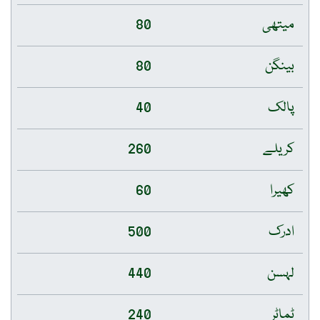
میتھی
80
بینگن
80
پالک
40
کریلے
260
کھیرا
60
ادرک
500
لہسن
440
ٹماٹر
240