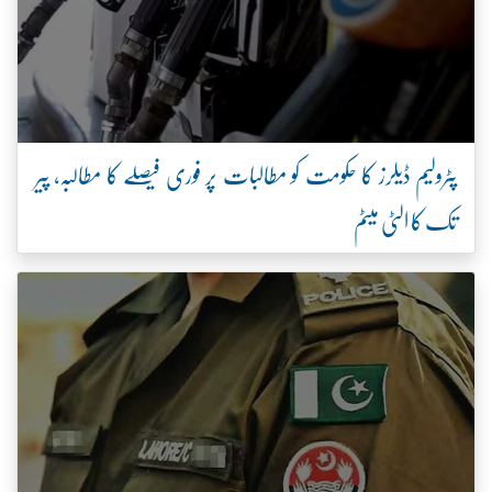
پٹرولیم ڈیلرز کا حکومت کو مطالبات پر فوری فیصلے کا مطالبہ، پیر
تک کا الٹی میٹم