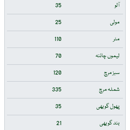
آلو
35
مولی
25
مٹر
110
لیموں چائنہ
70
سبز مرچ
120
شملہ مرچ
335
پھول گوبھی
35
بند گوبھی
21