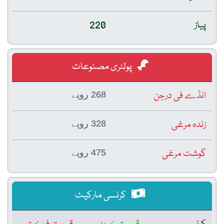
پیاز
220
پولٹری مصنوعات
انڈے فی درجن
268 روپے
زندہ مرغی
328 روپے
گوشت مرغی
475 روپے
کرنسی مارکیٹ