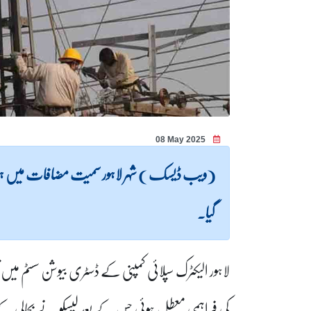
08 May 2025
(ویب ڈیسک ) شہر لاہور سمیت مضافات میں ہونیوالی
گیا۔
لاہور الیکٹرک سپلائی کمپنی کے ڈسٹری بیوشن سسٹم میں 
کی فراہمی معطل ہوئی جس کے بعد لیسکو نے بحالی ک