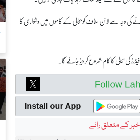
 کی وجہ سے لائن سٹاف کو بحالی کے کاموں میں دشواری کا
ب
 کی بحالی کا کام شروع کر دیا جائے گا۔
Follow La
Install our App
بر کے متعلق رائے
ا