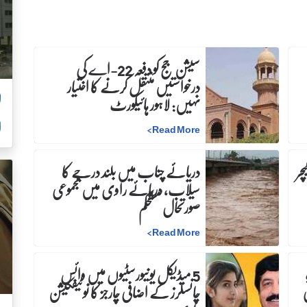
سیشن جج کو دفعہ 22-اے کی
درخواستیں منتقل کرنے کا اختیار
ل
نہیں: لاہور ہائیکورٹ
ا
>
Read More
چر
دریائے چناب میں بلند درجے کا
سیلاب، دریائے راوی میں مجموعی
صورتحال مستحکم
>
Read More
5 میڈیکل یونیورسٹیوں میں وائس
چانسلرز کے اضافی چارجز کا نوٹیفکیشن