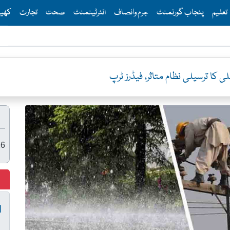
Th
تعلیم
پنجاب گورنمنٹ
جرم وانصاف
انٹرٹینمنٹ
صحت
تجارت
کھی
 کا ترسیلی نظام متاثر، فیڈرز ٹرپ
26