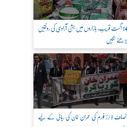
14 اگست قریب، بازاروں میں جشن آزادی کی رونقیں
ڑھنے لگیں
نصاف لائرز فورم کی عمران خان کی رہائی کے لیے