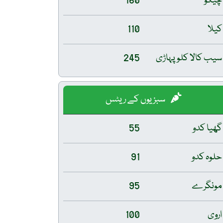
چیکو
160
کیلا
110
سیب کالا کلو پہاڑی
245
سبزیوں کے ریٹس
گھیا کدو
55
حلوہ کدو
91
مونگرے
95
اروی
100