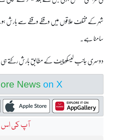
شہر کے مختلف علاقوں میں وقفے وقفے سے بارش ہونے
سامنا ہے۔
دوسری جانب لیسکو چیف کے مطابق بارش رکتے ہی فیڈرز
hore News
on X
آپ کی اس خ