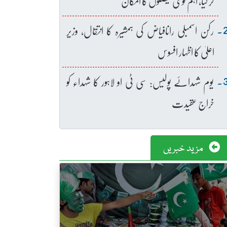
کر لیا، اہم قومی فیصلوں کا امکان
رکن اسمبلی رانافیاض کی ہمشیرہ کا انتقال، وزیر
اعلیٰ کا اظہار افسوس
یوم شہدائے پولیس: سی ٹی او لاہور کا شہداء کو
خراج عقیدت
مزید خبریں