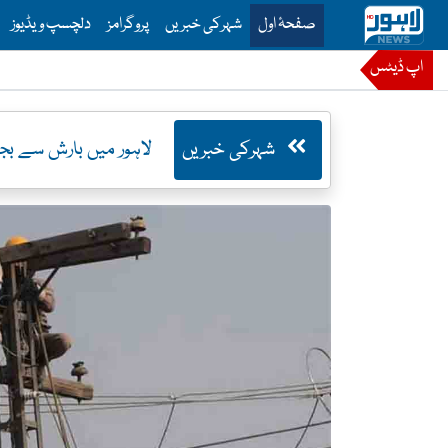
is is the main menu for Lahore News
صفحۂ اول
شہرکی خبریں
پروگرامز
دلچسپ ویڈیوز
اپ ڈیٹس
شہرکی خبریں
لاہور میں بارش سے بجلی