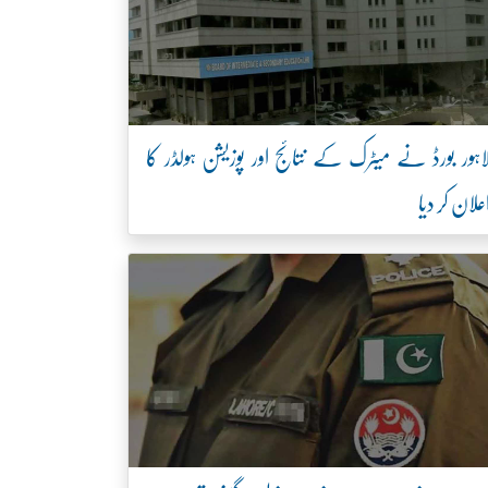
اہور بورڈ نے میٹرک کے نتائج اور پوزیشن ہولڈر کا
علان کر دیا