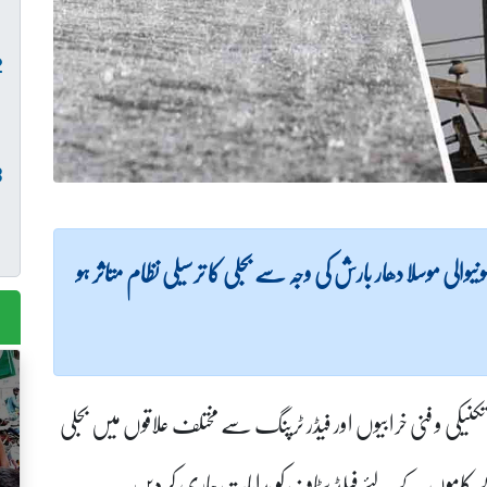
 موسلا دھار بارش کی وجہ سے بجلی کا ترسیلی نظام متاثر ہو
تکنیکی و فنی خرابیوں اور فیڈر ٹرپنگ سے مختلف علاقوں میں بجلی
ے کاموں کے لئے فیلڈ سٹاف کو ہدایات جاری کر دیں۔