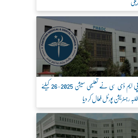
یلی
پی ایم ڈی سی نے تعلیمی سیشن 2025-26 کیلئے
لبہ رجسٹریشن پورٹل فعال کر دیا