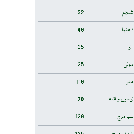
شلجم
32
دھنیا
40
آلو
35
مولی
25
مٹر
110
لیموں چائنہ
70
سبز مرچ
120
شملہ مرچ
335