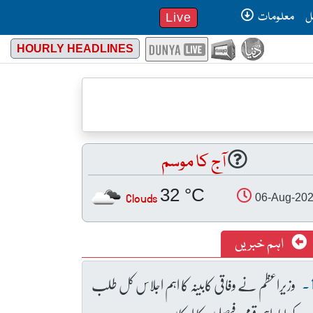
ل
معلومات
Live
HOURLY HEADLINES
آج کا موسم
32 °C
Clouds
06-Aug-20
اہم خبریں
وزیراعظم نے وفاقی کابینہ کا اہم اجلاس کل طلب