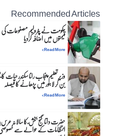
Recommended Articles
حکومت نے پٹرولیم مصنوعات کی
قیمتوں میں اضافہ کردیا
>
Read More
وزیرِ تعلیم پنجاب رانا سکندر حیات کا ٹی
بن کر لاہور میں پڑھانے کا فیصلہ
>
Read More
حضرت داتا گنج بخش ؒ کا سالانہ عرس;
انتظامات کے حوالے سے خصوصی