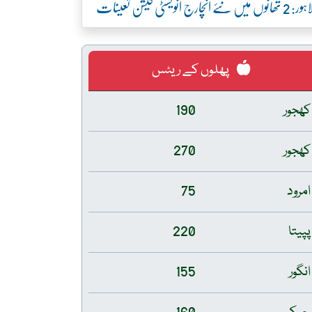
ور: 2 تھانوں میں نئے انچارج انویسٹی گیشن تعینات
پھلوں کے ریٹس
کھجور
190
کھجور
270
امرود
75
پپیتا
220
انگور
155