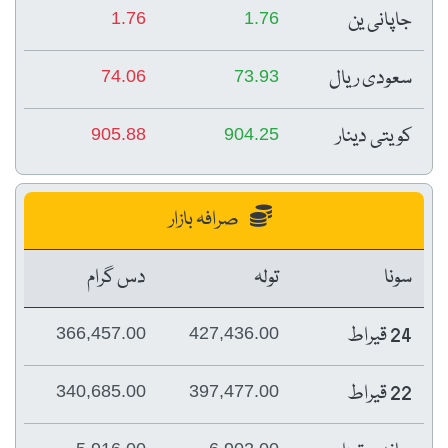
جاپانی ین
1.76
1.76
سعودی ریال
74.06
73.93
کویتی دینار
905.88
904.25
صرافہ بازار
سونا
تولہ
دس گرام
24 قیراط
366,457.00
427,436.00
22 قیراط
340,685.00
397,477.00