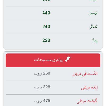
لہسن
440
ٹماٹر
240
پیاز
220
پولٹری مصنوعات
انڈے فی درجن
268 روپے
زندہ مرغی
328 روپے
گوشت مرغی
475 روپے