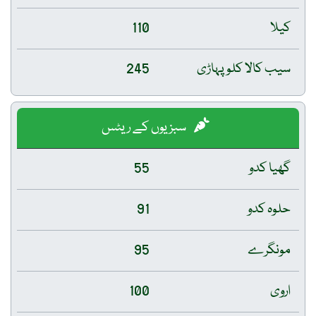
کیلا
110
سیب کالا کلو پہاڑی
245
سبزیوں کے ریٹس
گھیا کدو
55
حلوہ کدو
91
مونگرے
95
اروی
100