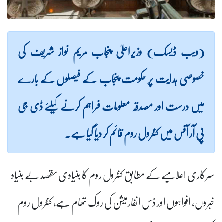
(ویب ڈیسک) وزیراعلیٰ پنجاب مریم نواز شریف کی
خصوصی ہدایت پر حکومت پنجاب کے فیصلوں کے بارے
میں درست اور مصدقہ معلومات فراہم کرنے کیلئے ڈی جی
پی آر آفس میں کنٹرول روم قائم کر دیا گیا ہے۔
سرکاری اعلامیے کے مطابق کنٹرول روم کا بنیادی مقصد بے بنیاد
خبروں، افواہوں اور ڈس انفارمیشن کی روک تھام ہے، کنٹرول روم