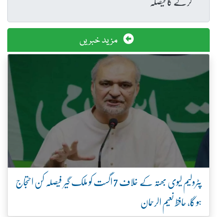
کرنے کا فیصلہ
مزید خبریں
پٹرولیم لیوی بھتہ کے خلاف 7 اگست کو ملک گیر فیصلہ کن احتجاج
ہو گا، حافظ نعیم الرحمان