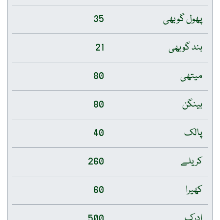
پھول گوبھی
35
بند گوبھی
21
میتھی
80
بینگن
80
پالک
40
کریلے
260
کھیرا
60
ادرک
500