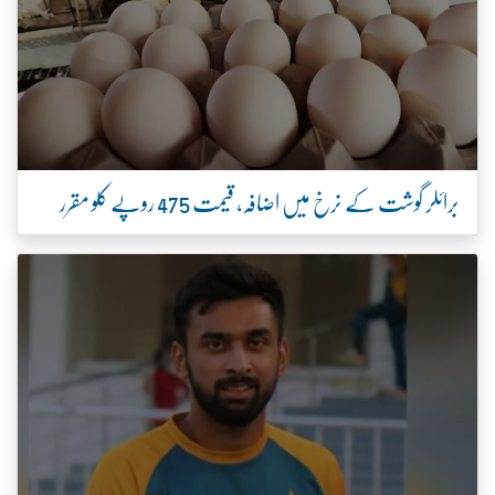
برائلر گوشت کے نرخ میں اضافہ، قیمت 475 روپے کلو مقرر