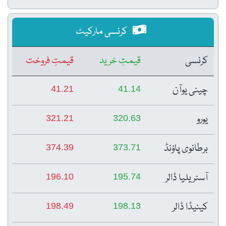
کرنسی مارکیٹ
کرنسی
قیمتِ خرید
قیمتِ فروخت
چینی یوآن
41.21
41.14
یورو
321.21
320.63
برطانوی پاؤنڈ
374.39
373.71
آسٹریلیا ڈالر
196.10
195.74
کینیڈا ڈالر
198.49
198.13