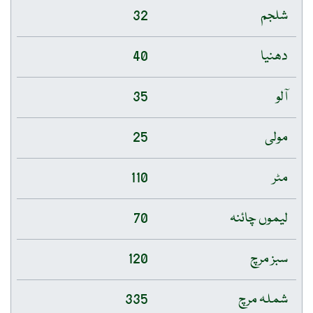
شلجم
32
دھنیا
40
آلو
35
مولی
25
مٹر
110
لیموں چائنہ
70
سبز مرچ
120
شملہ مرچ
335