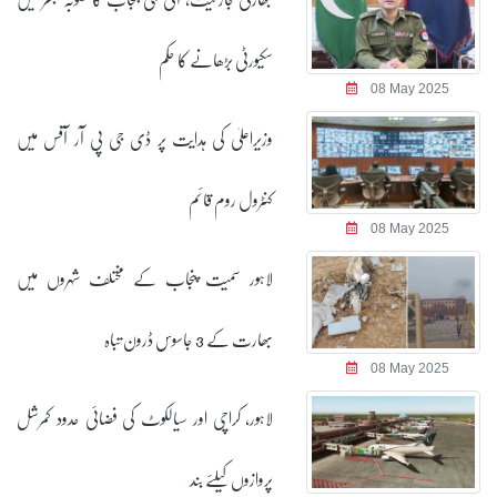
سکیورٹی بڑھانے کا حکم
08 May 2025
وزیراعلیٰ کی ہدایت پر ڈی جی پی آر آفس میں
کنٹرول روم قائم
08 May 2025
لاہور سمیت پنجاب کے مختلف شہروں میں
بھارت کے 3 جاسوس ڈرون تباہ
08 May 2025
لاہور، کراچی اور سیالکوٹ کی فضائی حدود کمرشل
پروازوں کیلئے بند