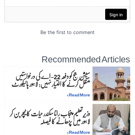
Recommended Articles
سیشن جج کو دفعہ 22-اے کی درخواستیں
منتقل کرنے کا اختیار نہیں: لاہور ہائیکورٹ
>
Read More
وزیرِ تعلیم پنجاب رانا سکندر حیات کا ٹیچر بن کر
لاہور میں پڑھانے کا فیصلہ
>
Read More