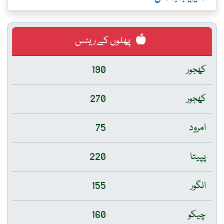
پھلوں کے ریٹس
کھجور
190
کھجور
270
امرود
75
پپیتا
220
انگور
155
چیکو
160