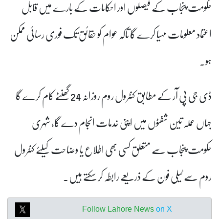
حکومت پنجاب کے فیصلوں اور احکامات کے بارے میں قابل
اعتماد معلومات مہیا کرے گا تاکہ عوام کو حقائق تک فوری رسائی ممکن
ہو۔
ڈی جی پی آر کے مطابق کنٹرول روم روزانہ 24 گھنٹے کام کرے گا
جہاں عملہ تین شفٹوں میں اپنی خدمات انجام دے گا، شہری
حکومت پنجاب سے متعلق کسی بھی اطلاع یا وضاحت کیلئے کنٹرول
روم سے ٹیلی فون کے ذریعے رابطہ کر سکتے ہیں۔
Follow Lahore News
on X