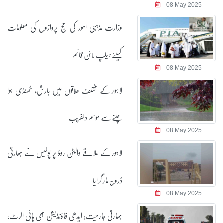
08 May 2025
وزارت مذہبی امور کی حج پروازوں کی معلومات
کیلئے ہیلپ لائن قائم
08 May 2025
لاہور کے مختلف علاقوں میں بارش، ٹھنڈی ہوا
چلنے سے موسم دلفریب
08 May 2025
لاہور کے علاقے والٹن روڈ پر پولیس نے بھارتی
ڈرون مار گرایا
08 May 2025
بھارتی جارحیت: ایدھی فاؤنڈیشن بھی ہائی الرٹ،