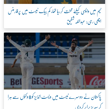
ٹیم میں واپسی کیلئے محنت کررہا تھا، کم بیک ٹیسٹ میں پرفارمنس
اچھی رہی: عبداللہ شفیق
پاکستان نے دوسرے ٹیسٹ میں ویسٹ انڈیز کو 8 وکٹوں سے ہرا
کر سیریز برابر کردی