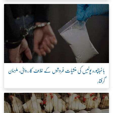
باغبانپورہ پولیس کی منشیات فروشوں کے خلاف کارروائی، ملزمان
گرفتار