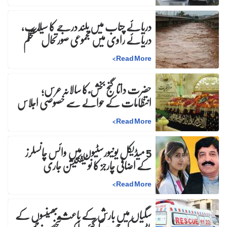
دریائے چناب میں بلند درجے کا سیلاب،
دریائے راوی میں مجموعی صورتحال مستحکم
>
Read More
حضرت داتا گنج بخش ؒ کا سالانہ عرس;
انتظامات کے حوالے سے خصوصی اجلاس
>
Read More
5 میڈیکل یونیورسٹیوں میں وائس چانسلرز
کے اضافی چارجز کا نوٹیفکیشن جاری
>
Read More
سگیاں میں بارش کے باعث بھینسوں کے