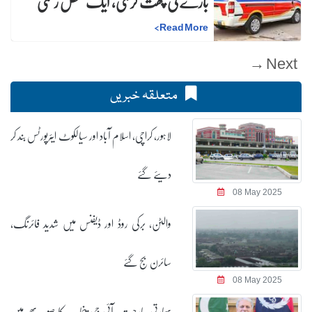
باڑے کی چھت گرگئی، ایک شخص زخمی
>
Read More
Next →
متعلقہ خبریں
لاہور، کراچی، اسلام آباد اور سیالکوٹ ایئرپورٹس بند کر
دیئے گئے
08 May 2025
والٹن، برکی روڈ اور ڈیفنس میں شدید فائرنگ،
سائرن بج گئے
08 May 2025
بھارتی جارحیت، آئی جی پنجاب کا صوبہ بھر میں