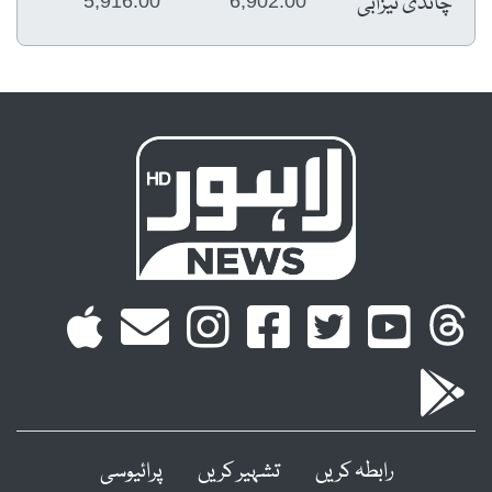
چاندی تیزابی
5,916.00
6,902.00
رابطہ کریں
تشہیر کریں
پرائیوسی