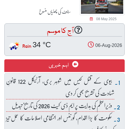
سٹاف کی چھٹیاں منسوخ
08 May 2025
آج کا موسم
34 °C
Rain
06-Aug-2026
اہم خبریں
بیوی کے قتل کیس میں شوہر بری، آرٹیکل 122 قانونِ
شہادت کی تشریح بھی کر دی
وزیراعظم کی ہدایت پر ایم ڈی کیٹ 2026 کی تاریخ تبدیل
حکومت کا بڑا اقدام، گورننس اور انتظامی اصلاحات کا عمل تیز