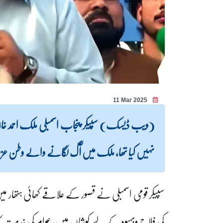
11 Mar 2025
(ویب ڈیسک) سپیکر پنجاب اسمبلی ملک احمد خان
نہیں کیا تھا، ملک میں آگ لگانے والے وطن عزیز 
سپیکر قومی اسمبلی نے قصور کے علاقے کھائی ہتھار م
کی فلاح وبہبود کے لیے کوشاں ہیں، عوام کی خدمت ک