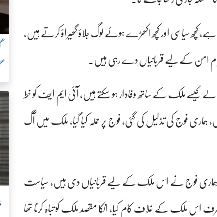
ے، کچھ سیاسی اور کچھ اکھڑے ہوئے لوگ جلاؤ گھیراؤ کرتے ہیں،
گ
قیام امن کے لیے قربانیاں دے رہی ہیں۔
گ
لے کیسے ملک کے ساتھ وفادار ہو سکتے ہیں، آئی ایم ایف کو خط
اری فوج کی تذلیل کی گئی، فوج پر حملہ کیا گیا، ملک میں آگ
خر ہے ہماری فوج نے اس ملک کے لیے قربانیاں دی ہیں، سیاست
پ
رف اس ملک کے خلاف کام کیا، انکا مقصد ملک کو تباہ کرنا تھا