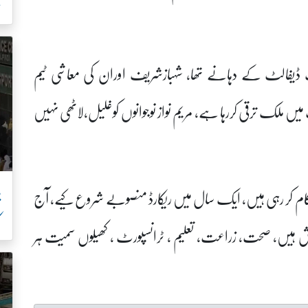
خ
ک ڈیفالٹ کے دہانے تھا، شہبازشریف اوران کی معاشی ٹیم
ملک ترقی کررہا ہے، مریم نواز نوجوانوں کوغلیل،لاٹھی نہیں
پ
 کام کر رہی ہیں، ایک سال میں ریکارڈ منصوبے شروع کیے، آج
ک
ہیں، صحت، زراعت، تعلیم ، ٹرانسپورٹ ، کھیلوں سمیت ہر