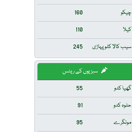
چیکو
160
کیلا
110
سیب کالا کلو پہاڑی
245
سبزیوں کے ریٹس
گھیا کدو
55
حلوہ کدو
91
مونگرے
95