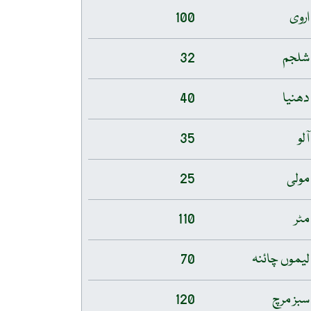
اروی
100
شلجم
32
دھنیا
40
آلو
35
مولی
25
مٹر
110
لیموں چائنہ
70
سبز مرچ
120