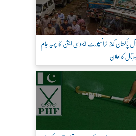
ل پاکستان گڈز ٹرانسپورٹ ایسوسی ایشن کا پہیہ جام
ڑتال کا اعلان