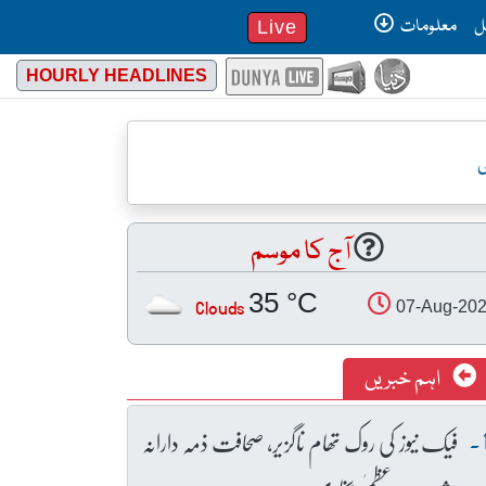
ل
معلومات
Live
HOURLY HEADLINES
ی
آج کا موسم
35 °C
Clouds
07-Aug-20
اہم خبریں
فیک نیوز کی روک تھام ناگزیر، صحافت ذمہ دارانہ