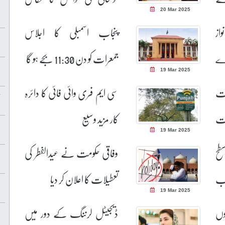
20 Mar 2025
ہے: مریم نواز
از
پنجاب اسمبلی کا اجلاس
دے
جمعرات کو دن 11:30 بجے ہو گا
19 Mar 2025
مت
سی ایم فری وائی فائی کا دائرہ
ات
کار مزید وسیع
19 Mar 2025
سطح
وفاقی حکومت نے عیدالفطر کی
رب
تعطیلات کا اعلان کر دیا
19 Mar 2025
وں
ڈیجیٹل لرننگ کے دور میں