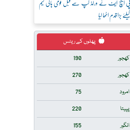
ی ایچ ایف نے ورلڈ کپ سے قبل قومی ہاکی ٹیم
یلئے بڑا قدم اٹھا لیا
پھلوں کے ریٹس
کھجور
190
کھجور
270
امرود
75
پپیتا
220
انگور
155