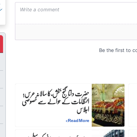
پ
ک
حضرت داتا گنج بخش ؒ کا سالانہ عرس;
انتظامات کے حوالے سے خصوصی
اجلاس
>
Read More