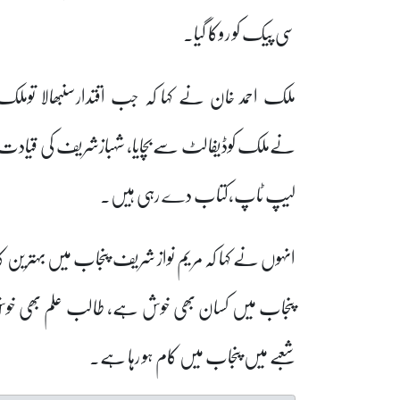
سی پیک کو روکا گیا۔
ملک احمد خان نے کہا کہ جب اقتدارسنبھالا تومل
نےملک کوڈیفالٹ سےبچایا، شہبازشریف کی قیادت میں 
لیپ ٹاپ،کتاب دے رہی ہیں۔
انہوں نے کہا کہ مریم نواز شریف پنجاب میں بہترین
پنجاب میں کسان بھی خوش ہے، طالب علم بھی خوش 
شعبے میں پنجاب میں کام ہو رہا ہے۔