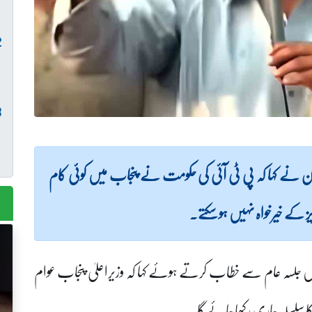
 نے کہا کہ پی ٹی آئی کی حکومت نے پنجاب میں کوئی کام
کے خیرخواہ نہیں ہو سکتے۔
یں جلسہ عام سے خطاب کرتے ہوئے کہا کہ وزیراعلیٰ پنجاب عوام
ا سلسلہ جاری رکھا جائےگا۔