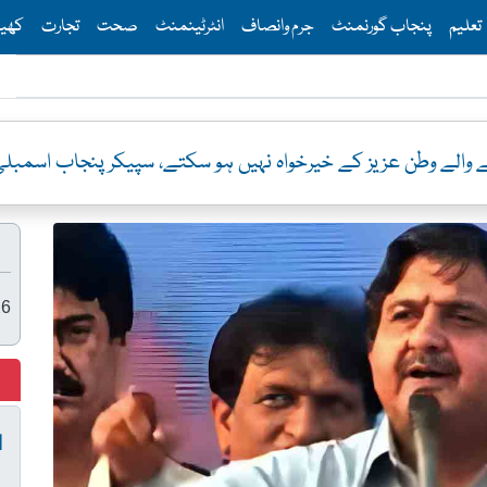
Th
تعلیم
پنجاب گورنمنٹ
جرم وانصاف
انٹرٹینمنٹ
صحت
تجارت
کھی
والے وطن عزیز کے خیرخواہ نہیں ہو سکتے، سپیکر پنجاب اسمبل
26