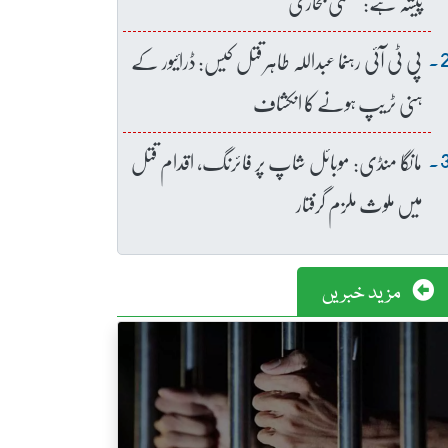
پیشہ ہے: عظمیٰ بخاری
پی ٹی آئی رہنما عبداللہ طاہر قتل کیس: ڈرائیور کے
ہنی ٹریپ ہونے کا انکشاف
مانگا منڈی: موبائل شاپ پر فائرنگ، اقدام قتل
میں ملوث ملزم گرفتار
مزید خبریں