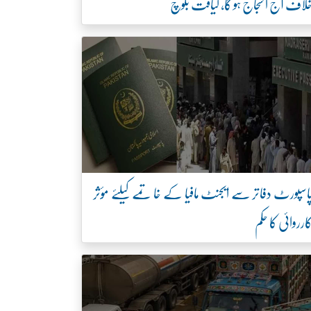
لاف آج احتجاج ہو گا، لیاقت بلوچ
اسپورٹ دفاتر سے ایجنٹ مافیا کے خاتمے کیلئے مؤثر
ارروائی کا حکم