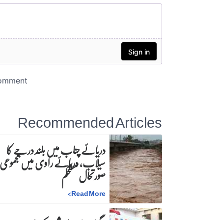
Recommended Articles
دریائے چناب میں بلند درجے کا
سیلاب، دریائے راوی میں مجموعی
صورتحال مستحکم
>
Read More