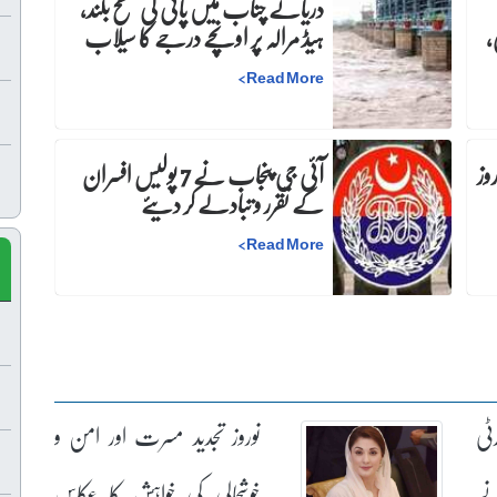
دریائے چناب میں پانی کی سطح بلند،
،
ہیڈ مرالہ پر اونچے درجے کا سیلاب
>
Read More
:دفعہ 144 کے نفاذ میں 30 روز
آئی جی پنجاب نے 7 پولیس افسران
کے تقرر و تبادلے کر دیئے
>
Read More
ٹی
نوروز تجدید مسرت اور امن و
نے
خوشحالی کی خواہش کا عکاس