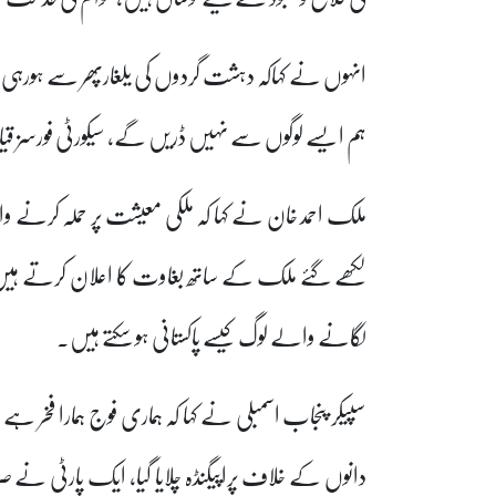
انہوں نے کہاکہ دہشت گردوں کی یلغارپھر سے ہورہی ہ
ہم ایسے لوگوں سے نہیں ڈریں گے، سیکورٹی فورسز 
ملک احمد خان نے کہا کہ ملکی معیشت پر حملہ کرنے وا
لکھے گئے ملک کے ساتھ بغاوت کا اعلان کرتے ہیں، ہم
لگانے والے لوگ کیسے پاکستانی ہو سکتے ہیں۔
سپیکر پنجاب اسمبلی نے کہا کہ ہماری فوج ہمارا ف
دانوں کے خلاف پراپیگنڈہ چلایا گیا، ایک پارٹی نے ص