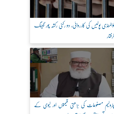
والمنڈی پولیس کی کارروائی، دو رکنی رکشہ چور گینگ
رفتار
ٹرولیم مصنوعات کی بڑھتی قیمتوں اور لیوی کے