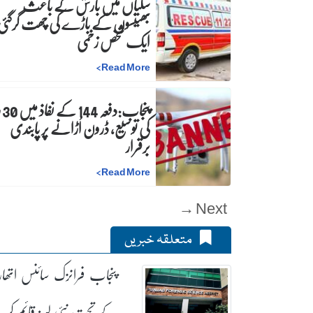
سگیاں میں بارش کے باعث
بھینسوں کے باڑے کی چھت گرگئی
ایک شخص زخمی
>
Read More
پنجاب
کی توسیع، ڈرون اُڑانے پر پابندی
برقرار
>
Read More
Next →
متعلقہ خبریں
پنجاب فرانزک سائنس اتھار
کے تحت نئی لیبز قائم کر