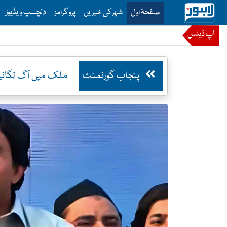
is is the main menu for Lahore News
صفحۂ اول
شہرکی خبریں
پروگرامز
دلچسپ ویڈیوز
اپ ڈیٹس
پنجاب گورنمنٹ
ملک میں آگ لگانے 