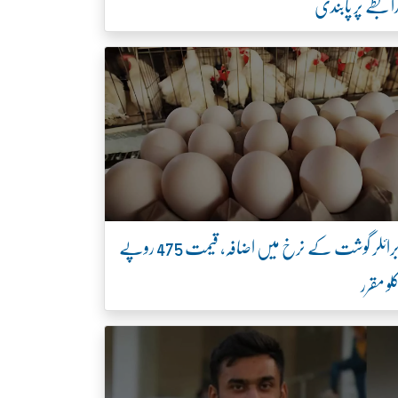
ابطے پر پابندی
برائلر گوشت کے نرخ میں اضافہ، قیمت 475 روپے
لو مقرر