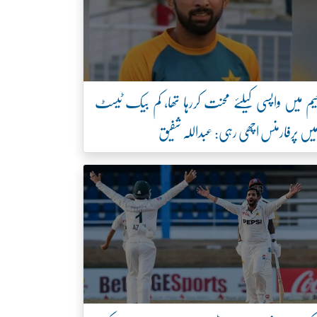
یم میں واپسی کیلئے محنت کررہا تھا، کم بیک ٹیسٹ
یں پرفارمنس اچھی رہی: عبداللہ شفیق