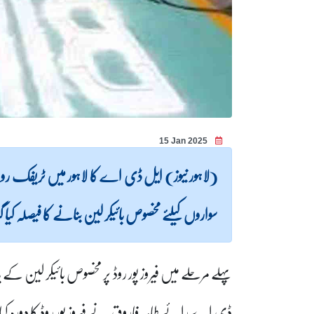
15 Jan 2025
(لاہور نیوز) ایل ڈی اے کا لاہور میں ٹریفک روانی
سواروں کیلئے مخصوص بائیکر لین بنانے کا فیصلہ کیا
پہلے مرحلے میں فیروز پور روڈ پر مخصوص بائیکر لی
ڈی اے رائے طاہر فاروق نے فیروز پور روڈ کا دورہ کیا 