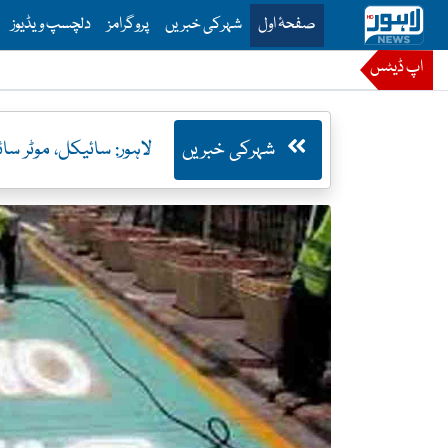
is is the main menu for Lahore News
صفحۂ اول
شہرکی خبریں
پروگرامز
دلچسپ ویڈیوز
اپ ڈیٹس
شہرکی خبریں
لاہور: سائیکل، موٹر س