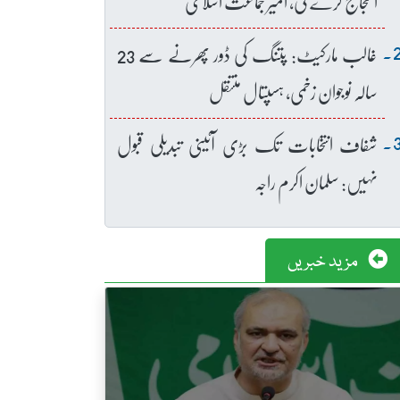
احتجاج کرے گی، امیر جماعت اسلامی
غالب مارکیٹ: پتنگ کی ڈور پھرنے سے 23
سالہ نوجوان زخمی، ہسپتال منتقل
شفاف انتخابات تک بڑی آئینی تبدیلی قبول
نہیں: سلمان اکرم راجہ
مزید خبریں