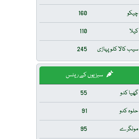
چیکو
160
کیلا
110
سیب کالا کلو پہاڑی
245
سبزیوں کے ریٹس
گھیا کدو
55
حلوہ کدو
91
مونگرے
95