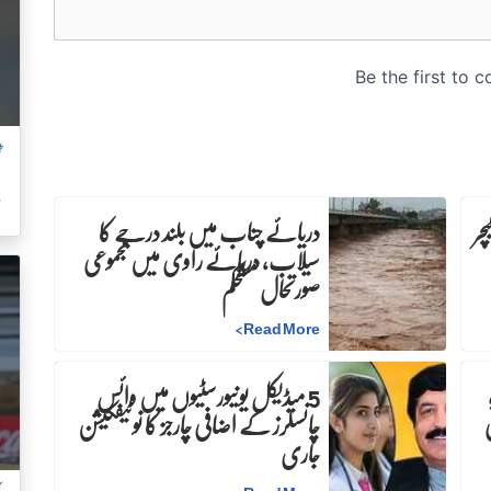
ٹ
م
چر
دریائے چناب میں بلند درجے کا
سیلاب، دریائے راوی میں مجموعی
صورتحال مستحکم
>
Read More
5 میڈیکل یونیورسٹیوں میں وائس
چانسلرز کے اضافی چارجز کا نوٹیفکیشن
جاری