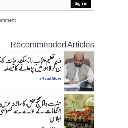
Recommended Articles
وزیرِ تعلیم پنجاب رانا سکندر حیات کا ٹی
بن کر لاہور میں پڑھانے کا فیصلہ
>
Read More
حضرت داتا گنج بخش ؒ کا سالانہ عرس;
انتظامات کے حوالے سے خصوصی
اجلاس