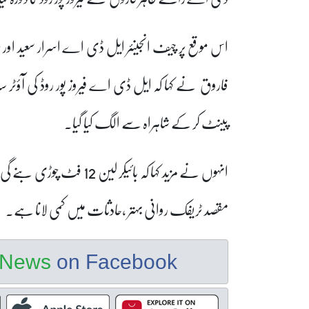
اس موقع پر چیف انجینئر ایل ڈی اے اسرار سعید ا
فاروق نے کہا کہ ایل ڈی اے فیروز پور روڈ کی آؤٹر سائیڈ
پینٹ کر کے شاہراہ سے الگ کیا گیا۔
انہوں نے مزید کہا کہ بائی
مقصد ٹریفک روانی بہتر ،حادثات میں کمی لانا ہے۔
e News
on Facebook