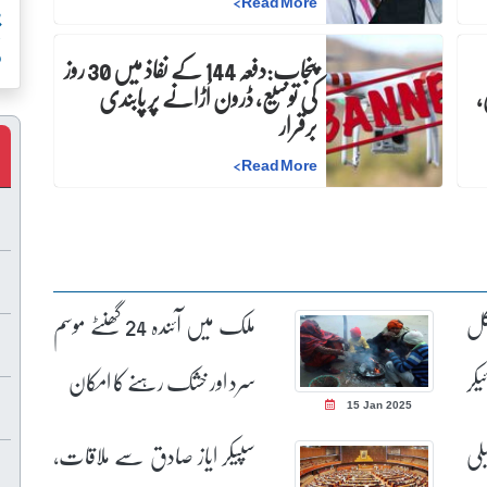
>
Read More
و
پنجاب:دفعہ 144 کے نفاذ میں 30 روز
،
کی توسیع، ڈرون اُڑانے پر پابندی
برقرار
>
Read More
کل
ملک میں آئندہ 24 گھنٹے موسم
کر
سرد اور خشک رہنے کا امکان
15 Jan 2025
بلی
سپیکر ایاز صادق سے ملاقات،