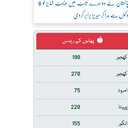
پاکستان نے دوسرے ٹیسٹ میں ویسٹ انڈیز کو 8
کٹوں سے ہرا کر سیریز برابر کردی
پھلوں کے ریٹس
کھجور
190
کھجور
270
امرود
75
پپیتا
220
انگور
155