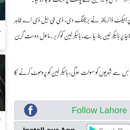
ور پراجیکٹ ڈائریکٹر نے بریفنگ دی، ڈی جی ایل ڈی اے طاہر
 پر بائیکر لین بنا رہا ہے، بائیکر لین کو کربر ، ماحول دوست گرین
ف
کر لین 12 فٹ چوڑی بنے گی جس سے شہریوں کو سہولت ہو گی، بائیکر لین کو پروموٹ کرنے کا
Follow Lahor
ل