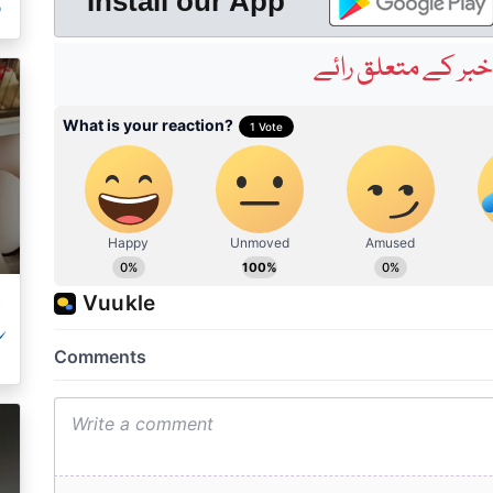
ر
Install our App
بر کے متعلق رائے
ک