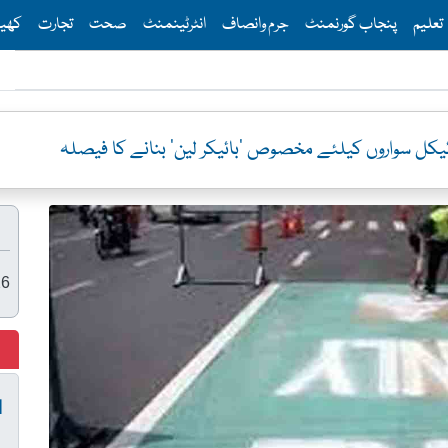
Th
تعلیم
پنجاب گورنمنٹ
جرم وانصاف
انٹرٹینمنٹ
صحت
تجارت
کھی
ائیکل سواروں کیلئے مخصوص ’بائیکر لین‘ بنانے کا فیصلہ
26