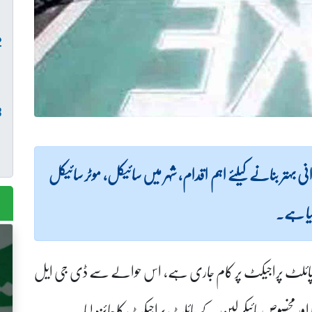
 بہتر بنانے کیلئے اہم اقدام، شہر میں سائیکل، موٹر سائیکل
 گیا ہے۔
ن کے پائلٹ پراجیکٹ پر کام جاری ہے، اس حوالے سے ڈی جی ایل
اور مخصوص بائیکر لین کے پائلٹ پراجیکٹ کا جائزہ لیا۔