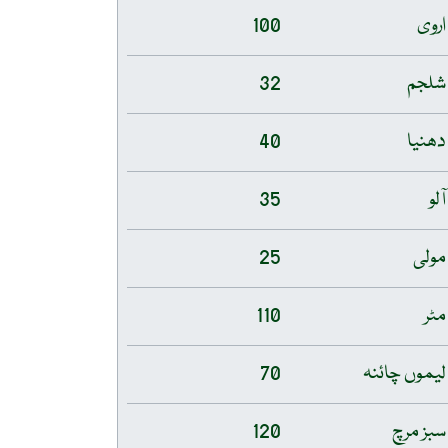
اروی
100
شلجم
32
دھنیا
40
آلو
35
مولی
25
مٹر
110
لیموں چائنہ
70
سبز مرچ
120