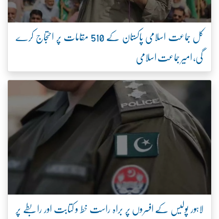
کل جماعت اسلامی پاکستان کے 510 مقامات پر احتجاج کرے
گی، امیر جماعت اسلامی
لاہور پولیس کے افسروں پر براہ راست خط و کتابت اور رابطے پر