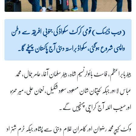
(ویب ڈیسک) قومی کرکٹ سکواڈ کی جنوبی افریقہ سے وطن
واپسی شروع ہوگئی، سکواڈ براستہ دبئی آج پاکستان پہنچے گا۔
بیٹربابراعظم، فاسٹ بائولرنسیم شاہ، بیٹر سلمان آغا، عامر جمال، محمد
عباس لاہور جبکہ کپتان شان مسعود، سعود شکیل، نعمان علی، میر حمزہ
اورحسیب اللہ آج کراچی پہنچیں گے۔
وکٹ کیپر محمد رضوان اور کامران غلام دبئی سے پشاور جبکہ خرم شہزاد