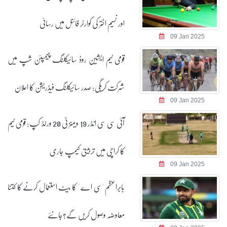
اور نسیم اختر کی کوارٹر فائنل میں رسائی
09 Jan 2025
قومی ٹیم ایشین روڈ سائیکلنگ چیمپئن شپ میں
شرکت کریگی: صدر سائیکلنگ فیڈریشن کا اعلان
09 Jan 2025
آئی سی سی انڈر 19 ویمنز ٹی 20 ورلڈ کپ: قومی ٹیم
کا کراچی میں تربیتی کیمپ جاری
09 Jan 2025
بابراعظم 'سی اے ' کا بیٹ استعمال کرنے کا کتنا
معاوضہ وصول کریں گے؟جانئے