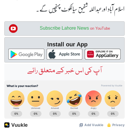
اسلام آباد اورعبداللہ شفیق سیالکوٹ پہنچیں گے۔
Subscribe Lahore News
on YouTube
Install our App
آپ کی اس خبر کے متعلق رائے