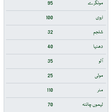
مونگرے
95
اروی
100
شلجم
32
دھنیا
40
آلو
35
مولی
25
مٹر
110
لیموں چائنہ
70