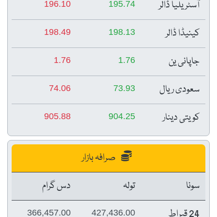
آسٹریلیا ڈالر
196.10
195.74
کینیڈا ڈالر
198.49
198.13
جاپانی ین
1.76
1.76
سعودی ریال
74.06
73.93
کویتی دینار
905.88
904.25
صرافہ بازار
سونا
تولہ
دس گرام
24 قیراط
366,457.00
427,436.00