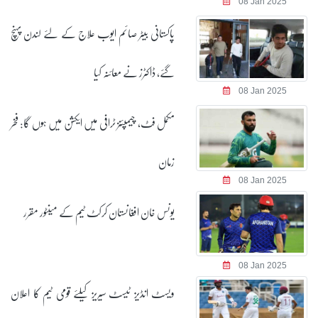
08 Jan 2025
پاکستانی بیٹر صائم ایوب علاج کے لئے لندن پہنچ
گئے، ڈاکٹرز نے معائنہ کیا
08 Jan 2025
مکمل فٹ، چیمپئنز ٹرافی میں ایکشن میں ہوں گا: فخر
زمان
08 Jan 2025
یونس خان افغانستان کرکٹ ٹیم کے مینٹور مقرر
08 Jan 2025
ویسٹ انڈیز ٹیسٹ سیریز کیلئے قومی ٹیم کا اعلان