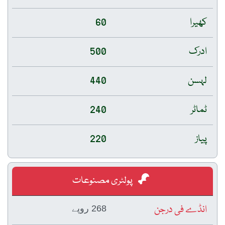
کھیرا
60
ادرک
500
لہسن
440
ٹماٹر
240
پیاز
220
پولٹری مصنوعات
انڈے فی درجن
268 روپے