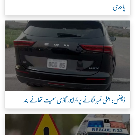
پابندی
ڈیفنس: جعلی نمبر لگانے پر ڈرائیور گاڑی سمیت تھانے بند