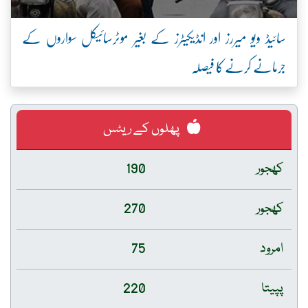
سائیڈ ویو میررز اور انڈیکیٹرز کے بغیر موٹرسائیکل سواروں کے
جرمانے کرنے کا فیصلہ
پھلوں کے ریٹس
کھجور
190
کھجور
270
امرود
75
پپیتا
220