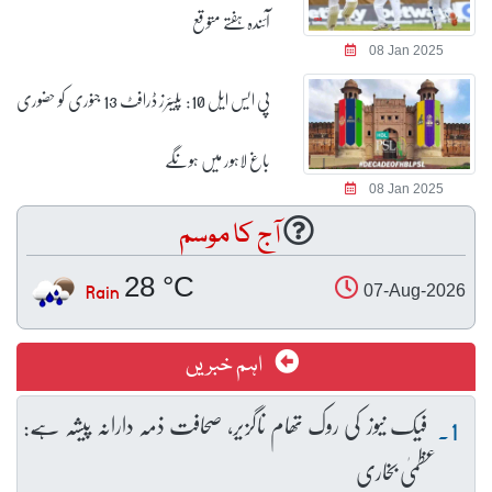
آئندہ ہفتے متوقع
08 Jan 2025
پی ایس ایل 10: پلیئرز ڈرافٹ 13 جنوری کو حضوری
باغ لاہور میں ہونگے
08 Jan 2025
آج کا موسم
28 °C
Rain
07-Aug-2026
اہم خبریں
فیک نیوز کی روک تھام ناگزیر، صحافت ذمہ دارانہ پیشہ ہے:
عظمیٰ بخاری