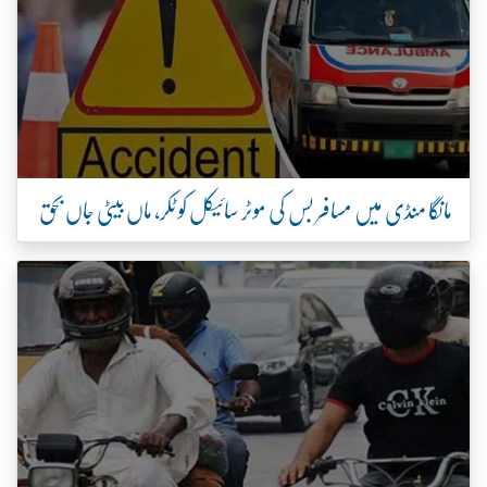
مانگا منڈی میں مسافر بس کی موٹر سائیکل کو ٹکر، ماں بیٹی جاں بحق