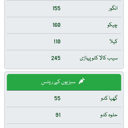
انگور
155
چیکو
160
کیلا
110
سیب کالا کلو پہاڑی
245
سبزیوں کے ریٹس
گھیا کدو
55
حلوہ کدو
91