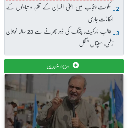
حکومت پنجاب میں اعلیٰ افسران کے تقرر و تبادلوں کے
احکامات جاری
غالب مارکیٹ: پتنگ کی ڈور پھرنے سے 23 سالہ نوجوان
زخمی، ہسپتال منتقل
مزید خبریں