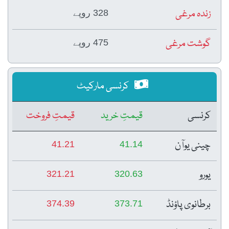
زندہ مرغی
328 روپے
گوشت مرغی
475 روپے
کرنسی مارکیٹ
کرنسی
قیمتِ خرید
قیمتِ فروخت
چینی یوآن
41.21
41.14
یورو
321.21
320.63
برطانوی پاؤنڈ
374.39
373.71