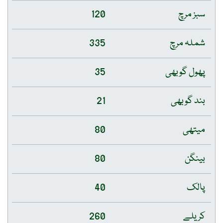
سبز مرچ
120
شملہ مرچ
335
پھول گوبھی
35
بند گوبھی
21
میتھی
80
بینگن
80
پالک
40
کریلے
260