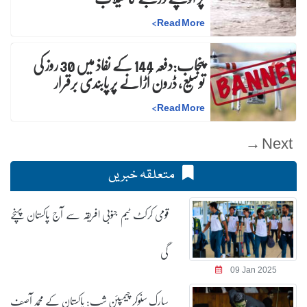
>
Read More
پنجاب:دفعہ 144 کے نفاذ میں 30 روز کی
توسیع، ڈرون اُڑانے پر پابندی برقرار
>
Read More
Next →
متعلقہ خبریں
قومی کرکٹ ٹیم جنوبی افریقہ سے آج پاکستان پہنچے
گی
09 Jan 2025
سارک سنوکر چیمپئن شپ: پاکستان کے محمد آصف