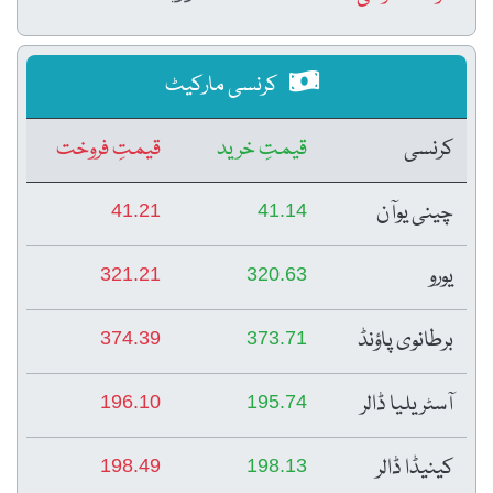
کرنسی مارکیٹ
کرنسی
قیمتِ خرید
قیمتِ فروخت
چینی یوآن
41.21
41.14
یورو
321.21
320.63
برطانوی پاؤنڈ
374.39
373.71
آسٹریلیا ڈالر
196.10
195.74
کینیڈا ڈالر
198.49
198.13