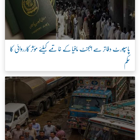
پاسپورٹ دفاتر سے ایجنٹ مافیا کے خاتمے کیلئے مؤثر کارروائی کا
حکم