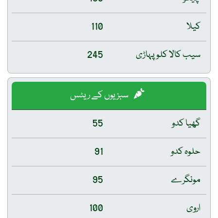
کیلا
110
سیب کالا کلو پہاڑی
245
سبزیوں کے ریٹس
گھیا کدو
55
حلوہ کدو
91
مونگرے
95
اروی
100