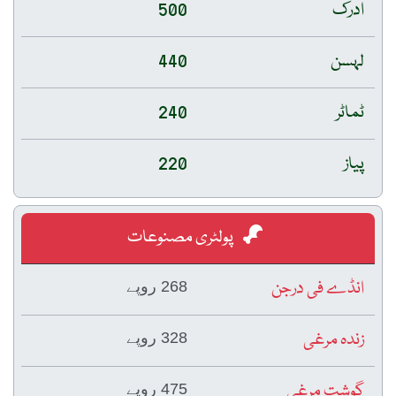
ادرک
500
لہسن
440
ٹماٹر
240
پیاز
220
پولٹری مصنوعات
انڈے فی درجن
268 روپے
زندہ مرغی
328 روپے
گوشت مرغی
475 روپے