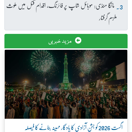
مانگا منڈی: موبائل شاپ پر فائرنگ، اقدام قتل میں ملوث
ملزم گرفتار
مزید خبریں
اگست 2026 کو جشنِ آزادی کا یادگار مہینہ بنانے کا فیصلہ