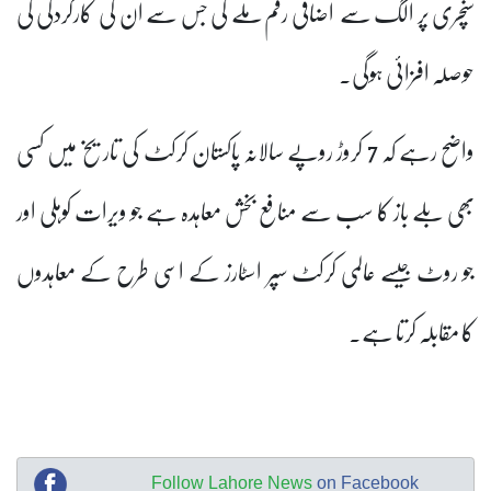
سنچری پر الگ سے اضافی رقم ملے گی جس سے ان کی کارکردگی کی
حوصلہ افزائی ہوگی۔
واضح رہے کہ 7 کروڑ روپے سالانہ پاکستان کرکٹ کی تاریخ میں کسی
بھی بلے باز کا سب سے منافع بخش معاہدہ ہے جو ویرات کوہلی اور
جو روٹ جیسے عالمی کرکٹ سپر اسٹارز کے اسی طرح کے معاہدوں
کا مقابلہ کرتا ہے۔
Follow Lahore News
on Facebook