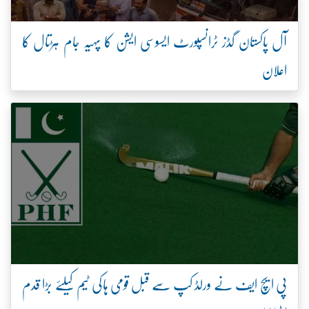
آل پاکستان گڈز ٹرانسپورٹ ایسوسی ایشن کا پہیہ جام ہڑتال کا
اعلان
پی ایچ ایف نے ورلڈ کپ سے قبل قومی ہاکی ٹیم کیلئے بڑا قدم