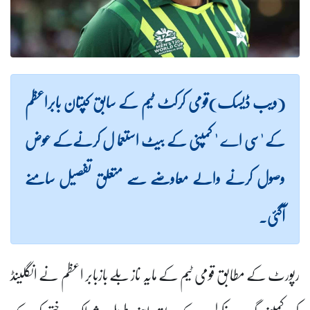
(ویب ڈیسک)قومی کرکٹ ٹیم کے سابق کپتان بابراعظم
کے 'سی اے ' کمپنی کے بیٹ استعما ل کرنےکے عوض
وصول کرنے والے معاوضے سے متعلق تفصیل سامنے
آگئی۔
رپورٹ کے مطابق قومی ٹیم کے مایہ ناز بلے باز
با
بر اعظم نے انگلینڈ