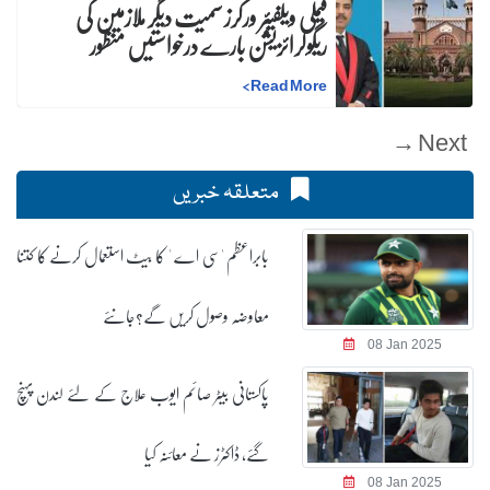
فیملی ویلفیئر ورکرز سمیت دیگر ملازمین کی
ریگولرائزیشن بارے درخواستیں منظور
>
Read More
Next →
متعلقہ خبریں
بابراعظم 'سی اے ' کا بیٹ استعمال کرنے کا کتنا
معاوضہ وصول کریں گے؟جانئے
08 Jan 2025
پاکستانی بیٹر صائم ایوب علاج کے لئے لندن پہنچ
گئے، ڈاکٹرز نے معائنہ کیا
08 Jan 2025