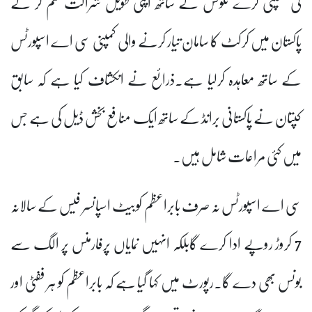
کی کمپنی گرے نکولس کے ساتھ اپنی طویل شراکت ختم کر کے
پاکستان میں کرکٹ کا سامان تیار کرنے والی کمپنی سی اے اسپورٹس
کے ساتھ معاہدہ کرلیا ہے۔ذرائع نے انکشاف کیا ہے کہ سابق
کپتان نے پاکستانی برانڈ کے ساتھ ایک منافع بخش ڈیل کی ہے جس
میں کئی مراعات شامل ہیں۔
سی اے اسپورٹس نہ صرف بابراعظم کوبیٹ اسپانسر فیس کے سالانہ
7 کروڑ روپے ادا کرے گابلکہ انہیں نمایاں پرفارمنس پر الگ سے
بونس بھی دے گا۔رپورٹ میں کہا گیا ہے کہ بابراعظم کو ہر ففٹی اور