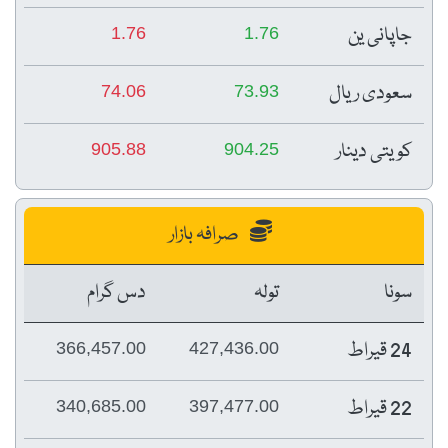
جاپانی ین
1.76
1.76
سعودی ریال
74.06
73.93
کویتی دینار
905.88
904.25
صرافہ بازار
سونا
تولہ
دس گرام
24 قیراط
366,457.00
427,436.00
22 قیراط
340,685.00
397,477.00