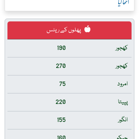
اٹھا لیا
پھلوں کے ریٹس
کھجور
190
کھجور
270
امرود
75
پپیتا
220
انگور
155
چیکو
160