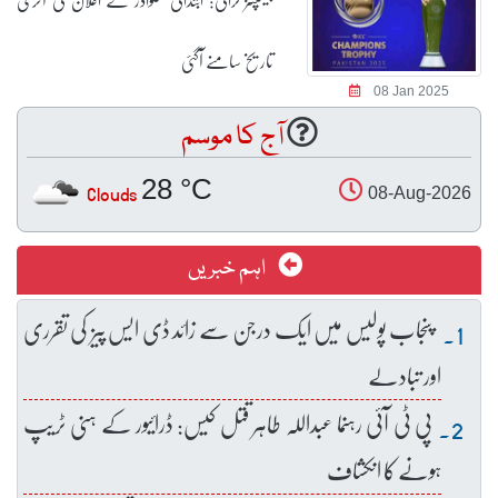
تاریخ سامنے آگئی
08 Jan 2025
آج کا موسم
28 °C
Clouds
08-Aug-2026
اہم خبریں
پنجاب پولیس میں ایک درجن سے زائد ڈی ایس پیز کی تقرری
اور تبادلے
پی ٹی آئی رہنما عبداللہ طاہر قتل کیس: ڈرائیور کے ہنی ٹریپ
ہونے کا انکشاف