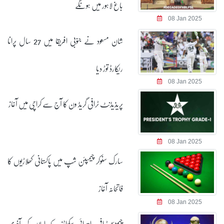
باغ لاہور میں ہونگے
08 Jan 2025
شان مسعود نے جنوبی افریقا میں 27 سال پرانا
ریکارڈ توڑ دیا
08 Jan 2025
پریذیڈنٹ ٹرافی گریڈ ون کا آج سے کراچی میں آغاز
08 Jan 2025
سارک سنوکر چیمپئن شپ میں پاکستانی کھلاڑیوں کا
فاتحانہ آغاز
08 Jan 2025
چیمپئنز ٹرافی: ابتدائی سکواڈز کے اعلان کی آخری