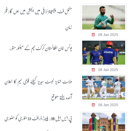
مکمل فٹ، چیمپئنز ٹرافی میں ایکشن میں ہوں گا: فخر
زمان
08 Jan 2025
یونس خان افغانستان کرکٹ ٹیم کے مینٹور مقرر
08 Jan 2025
ویسٹ انڈیز ٹیسٹ سیریز کیلئے قومی ٹیم کا اعلان
آئندہ ہفتے متوقع
08 Jan 2025
پی ایس ایل 10: پلیئرز ڈرافٹ 13 جنوری کو حضوری