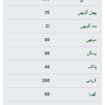
پھول گوبھی
35
بند گوبھی
21
میتھی
80
بینگن
80
پالک
40
کریلے
260
کھیرا
60