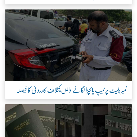
نمبر پلیٹ پر ٹیپ یا کپڑا لگانے والوں کیخلاف کارروائی کا فیصلہ