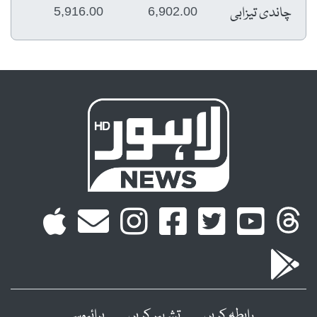
چاندی تیزابی
5,916.00
6,902.00
رابطہ کریں
تشہیر کریں
پرائیوسی