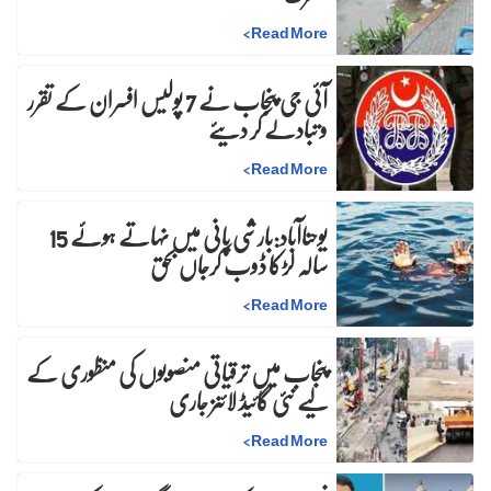
>
Read More
آئی جی پنجاب نے 7 پولیس افسران کے تقرر
و تبادلے کر دیئے
>
Read More
یوحناآباد:بارشی پانی میں نہاتے ہوئے 15
سالہ لڑکا ڈوب کرجاں بحق
>
Read More
پنجاب میں ترقیاتی منصوبوں کی منظوری کے
لیے نئی گائیڈ لائنز جاری
>
Read More