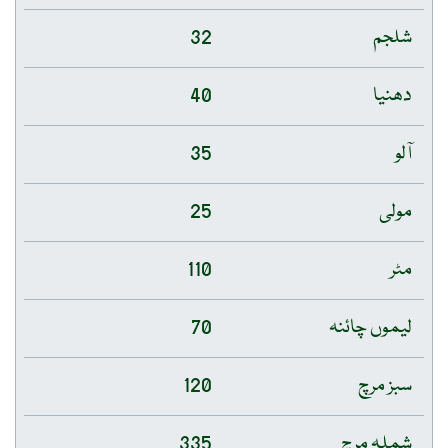
شلجم
32
دھنیا
40
آلو
35
مولی
25
مٹر
110
لیموں چائنہ
70
سبز مرچ
120
شملہ مرچ
335