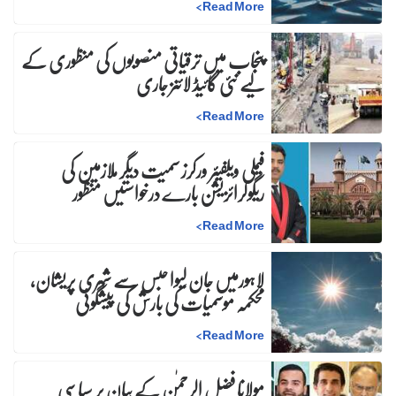
>
Read More
پنجاب میں ترقیاتی منصوبوں کی منظوری کے
لیے نئی گائیڈ لائنز جاری
>
Read More
فیملی ویلفیئر ورکرز سمیت دیگر ملازمین کی
ریگولرائزیشن بارے درخواستیں منظور
>
Read More
لاہورمیں جان لیوا حبس سے شہری پریشان،
محکمہ موسمیات کی بارش کی پیشگوئی
>
Read More
مولانا فضل الرحمٰن کے بیان پر سیاسی