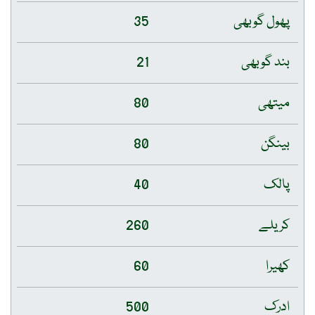
پھول گوبھی
35
بند گوبھی
21
میتھی
80
بینگن
80
پالک
40
کریلے
260
کھیرا
60
ادرک
500