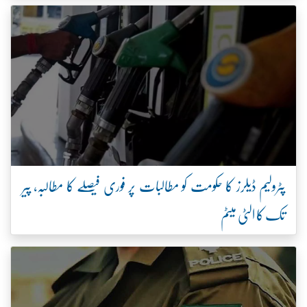
پٹرولیم ڈیلرز کا حکومت کو مطالبات پر فوری فیصلے کا مطالبہ، پیر
تک کا الٹی میٹم