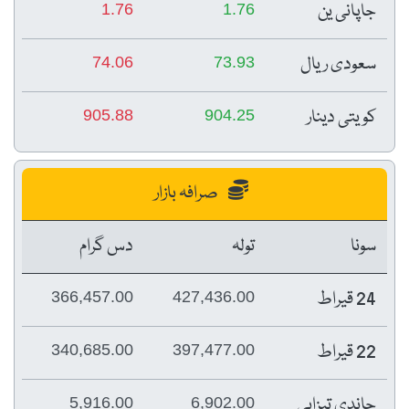
جاپانی ین
1.76
1.76
سعودی ریال
74.06
73.93
کویتی دینار
905.88
904.25
صرافہ بازار
سونا
تولہ
دس گرام
24 قیراط
366,457.00
427,436.00
22 قیراط
340,685.00
397,477.00
چاندی تیزابی
5,916.00
6,902.00