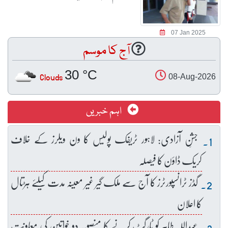
07 Jan 2025
آج کا موسم
30 °C
Clouds
08-Aug-2026
اہم خبریں
جشنِ آزادی: لاہور ٹریفک پولیس کا ون ویلرز کے خلاف
کریک ڈاؤن کا فیصلہ
گڈز ٹرانسپورٹرز کا آج سے ملک گیر غیر معینہ مدت کیلئے ہڑتال
کا اعلان
عبداللہ طاہر کو ٹارگٹ کرنے کا منصوبہ دو خواتین کی معاونت