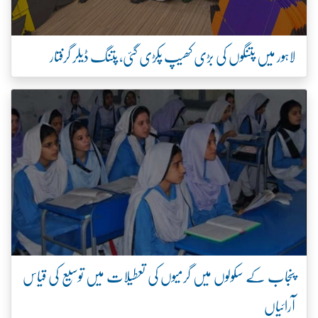
لاہور میں پتنگوں کی بڑی کھیپ پکڑی گئی، پتنگ ڈیلر گرفتار
پنجاب کے سکولوں میں گرمیوں کی تعطیلات میں توسیع کی قیاس
آرائیاں