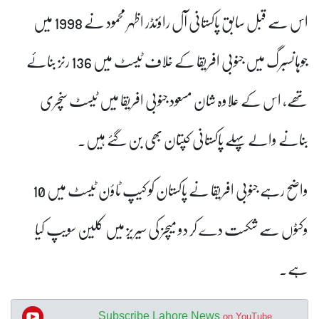
اس سے قبل سابق پاکستانی آل راؤنڈر اظہر محمود نے 1998 میں
جوہانسبرگ میں جنوبی افریقا کے خلاف ٹیسٹ میں 136 رنز بنائے
تھے، اس کے علاوہ شان مسعود جنوبی افریقا میں ٹیسٹ سنچری
بنانے والے پہلے پاکستانی کپتان بھی بن گئے ہیں۔
واضح رہے جنوبی افریقا نے پاکستان کو کیپ ٹاؤن ٹیسٹ میں 10
وکٹوں سے شکست دے کر دو میچز کی سیریز میں کلین سویپ کیا
ہے۔
Subscribe Lahore News
on YouTube