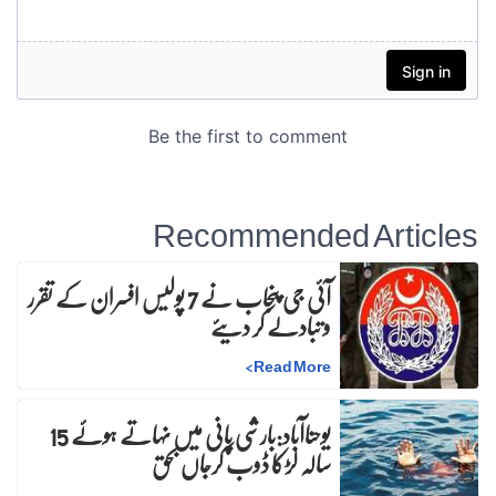
Recommended Articles
آئی جی پنجاب نے 7 پولیس افسران کے تقرر
و تبادلے کر دیئے
>
Read More
یوحناآباد:بارشی پانی میں نہاتے ہوئے 15
سالہ لڑکا ڈوب کرجاں بحق