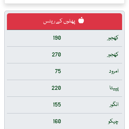
پھلوں کے ریٹس
کھجور
190
کھجور
270
امرود
75
پپیتا
220
انگور
155
چیکو
160