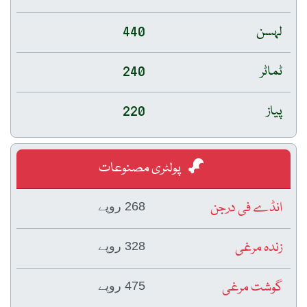
لہسن
440
ٹماٹر
240
پیاز
220
پولٹری مصنوعات
انڈے فی درجن
268 روپے
زندہ مرغی
328 روپے
گوشت مرغی
475 روپے