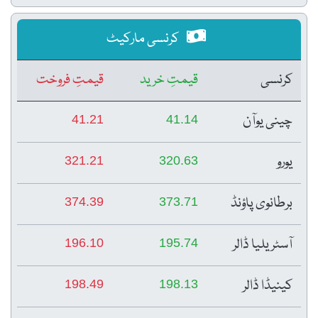
کرنسی مارکیٹ
کرنسی
قیمتِ خرید
قیمتِ فروخت
چینی یوآن
41.21
41.14
یورو
321.21
320.63
برطانوی پاؤنڈ
374.39
373.71
آسٹریلیا ڈالر
196.10
195.74
کینیڈا ڈالر
198.49
198.13