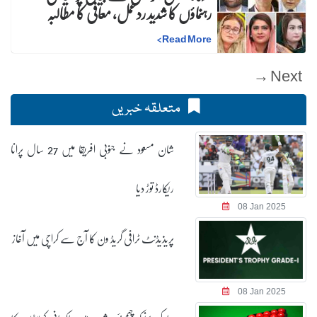
رہنماؤں کا شدید ردعمل، معافی کا مطالبہ
>
Read More
Next →
متعلقہ خبریں
شان مسعود نے جنوبی افریقا میں 27 سال پرانا
ریکارڈ توڑ دیا
08 Jan 2025
پریذیڈنٹ ٹرافی گریڈ ون کا آج سے کراچی میں آغاز
08 Jan 2025