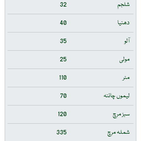
شلجم
32
دھنیا
40
آلو
35
مولی
25
مٹر
110
لیموں چائنہ
70
سبز مرچ
120
شملہ مرچ
335