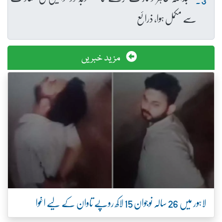
سے مکمل ہوا، ذرائع
مزید خبریں
لاہور میں 26 سالہ نوجوان 15 لاکھ روپے تاوان کے لیے اغوا