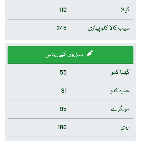
کیلا
110
سیب کالا کلو پہاڑی
245
سبزیوں کے ریٹس
گھیا کدو
55
حلوہ کدو
91
مونگرے
95
اروی
100