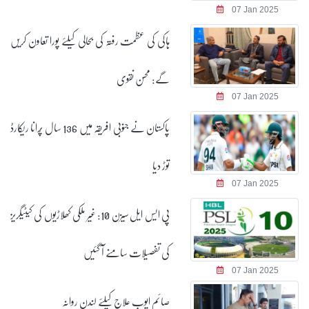
07 Jan 2025
ہاکی کی عظمت رفتہ کی بحالی کیلئے پورا تعاون کریں
گے: محسن نقوی
07 Jan 2025
پاکستان نے جنوبی افریقہ میں 136 سال پُرانا ریکارڈ
توڑ دیا
07 Jan 2025
پی ایس ایل سیزن 10: غیر ملکی کھلاڑیوں کی کیٹیگریز
کی تفصیلات سامنے آ گئیں
07 Jan 2025
صائم ایوب علاج کیلئے لندن روانہ