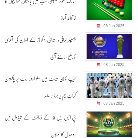
سارک سنوکر چیمپئن شپ میں پاکستانی کھلاڑیوں کا
فاتحانہ آغاز
08 Jan 2025
چیمپئنز ٹرافی: ابتدائی سکواڈز کے اعلان کی آخری
تاریخ سامنے آگئی
08 Jan 2025
کیپ ٹاؤن ٹیسٹ میں سلو اوور ریٹ پر پاکستان
کرکٹ ٹیم پر جرمانہ عائد
07 Jan 2025
پی ایس ایل 10 کے ڈرافٹ کے شیڈول میں
ردوبدل کا امکان