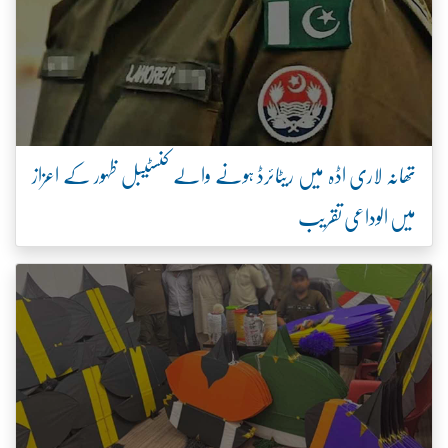
تھانہ لاری اڈہ میں ریٹائرڈ ہونے والے کنسٹیبل ظہور کے اعزاز
میں الوداعی تقریب