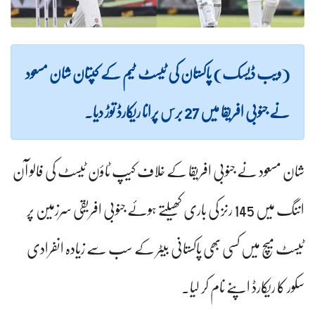
(ویب ڈیسک) پاکستان کی ٹیسٹ ٹیم کے کپتان شان مسعود
نے جنوبی افریقا میں 27 برس پرانا ریکارڈ توڑ دیا۔
شان مسعود نے جنوبی افریقا کے خلاف کیپ ٹاؤن ٹیسٹ کی فالو آن
اننگ میں 145 رنز کی باری کھیلتے ہوئے جنوبی افریقی سرزمین پر
ٹیسٹ میچ میں کسی بھی پاکستانی بیٹر کے سب سے زیادہ انفرادی
سکور کا ریکارڈ اپنے نام کر لیا۔