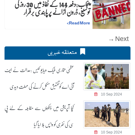
پنجاب:دفعہ 144 کے نفاذ میں 30 روز کی
توسیع، ڈرون اُڑانے پر پابندی برقرار
>
Read More
Next →
متعلقہ خبریں
عظمیٰ بخاری فیک ویڈیو کیس :عدالت نے ایف
آئی اے کوتفتیش مکمل کرنے کی مہلت دیدی
10 Sep 2024
کچا آپریشن میں ڈاکوؤں سے مقابلہ کے لئے پی
سی کی نفری کو واپس بلا لیا گیا
10 Sep 2024