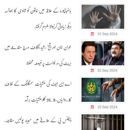
باغبانپورہ کے علاقہ میں خاتون کو شادی کا جھانسہ
دیکر زیادتی کرنیوالا ملزم گرفتار
10 Sep 2024
عمران خان اور شیخ رشید کیخلاف درج مقدمے میں
بریت کی درخواست پر فیصلہ محفوظ
10 Sep 2024
اے این ایف کی منشیات سمگلنگ کے خلاف
کارروائیاں، 76.9 کلو منشیات برآمد
10 Sep 2024
ڈیفنس بی کے علاقے میں مبینہ پولیس مقابلہ،