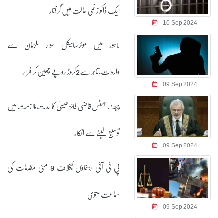
ایک ڈاکو زخمی حالت میں گرفتار
10 Sep 2024
لاہور میں موٹرسائیکل سوار ملزمان سے
واردات،تاجر سے2کروڑ روپے چھین کر فرار
09 Sep 2024
چیف جسٹس قاضی فائز عیسیٰ کا مدت ملازمت میں
توسیع لینے سے انکار
09 Sep 2024
پی ٹی آئی رہنماؤں کیخلاف 9 مئی مقدمات کی
سماعت ملتوی
09 Sep 2024