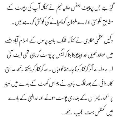
گیا ہے جس پر چیف جسٹس عالیہ نیلم نے کہاکہ آپ کی رپورٹ کے
مطابق حکومتی ادارے ملزمان کو چھپانے کی کوشش کررہے ہیں۔
وکیل عظمیٰ بخاری نے کہا کہ فلک جاوید پرسوں کے اسلام آباد جلسے
میں موجود تھیں وہ ویڈیو بنا بنا کر ایکس پر پوسٹ کررہی تھی ایف آئی
اے والے اگر گرفتار کرنا چاہتے تو وہاں سے گرفتار کرسکتے تھے عدالتی
کارروائی کےبعد فلک جاوید نے جو اس کورٹ کے بارے میں ٹویٹر
پر لکھا ، پھر اس کے بعد ری پوسٹ ہوئے اور عدالتی کے بارے
میں کمنٹس بہت عجیب تھے ۔