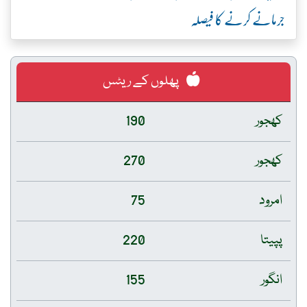
جرمانے کرنے کا فیصلہ
پھلوں کے ریٹس
کھجور
190
کھجور
270
امرود
75
پپیتا
220
انگور
155