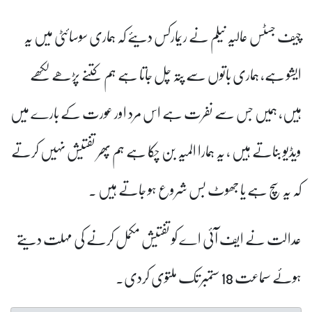
چیف جسٹس عالیہ نیلم نے ریمارکس دیئے کہ ہماری سوسائٹی میں یہ
ایشو ہے، ہماری باتوں سے پتہ چل جاتا ہے ہم کتنے پڑھے لکھے
ہیں، ہمیں جس سے نفرت ہے اس مرد اور عورت کے بارے میں
ویڈیو بناتے ہیں ، یہ ہمارا المیہ بن چکا ہے ہم پھر تفتیش نہیں کرتے
کہ یہ سچ ہے یا جھوٹ بس شروع ہو جاتے ہیں ۔
عدالت نے ایف آئی اے کو تفتیش مکمل کرنے کی مہلت دیتے
ہوئے سماعت 18 ستمبر تک ملتوی کردی۔