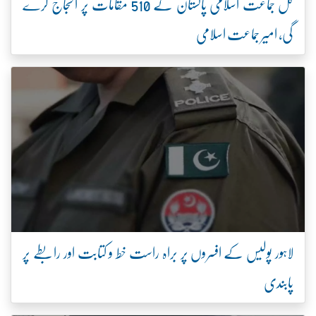
کل جماعت اسلامی پاکستان کے 510 مقامات پر احتجاج کرے
گی، امیر جماعت اسلامی
لاہور پولیس کے افسروں پر براہ راست خط و کتابت اور رابطے پر
پابندی