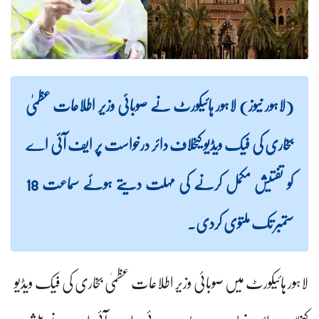
(لاہور نیوز) لاہور ہائیکورٹ نے صوبائی وزیر اطلاعات عظمیٰ
بخاری کی فیک ویڈیو کیخلاف دائر درخواست پر ایف آئی اے
کو تفتیش مکمل کرنے کی مہلت دیتے ہوئے سماعت 18
ستمبر تک ملتوی کردی۔
لاہور ہائیکورٹ میں صوبائی وزیر اطلاعات عظمیٰ بخاری کی فیک ویڈیو