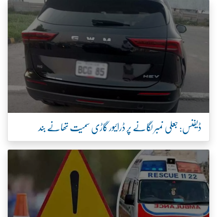
ڈیفنس: جعلی نمبر لگانے پر ڈرائیور گاڑی سمیت تھانے بند