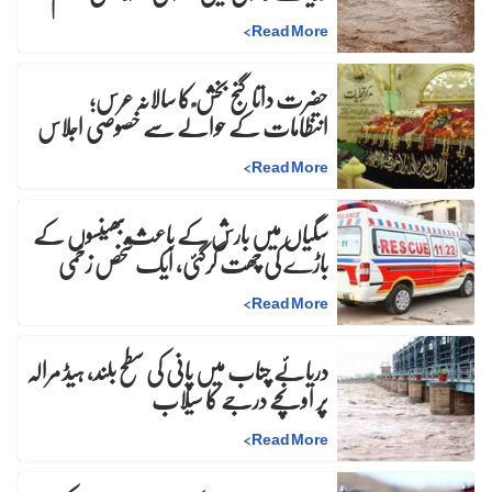
>
Read More
حضرت داتا گنج بخش ؒ کا سالانہ عرس;
انتظامات کے حوالے سے خصوصی اجلاس
>
Read More
سگیاں میں بارش کے باعث بھینسوں کے
باڑے کی چھت گرگئی، ایک شخص زخمی
>
Read More
دریائے چناب میں پانی کی سطح بلند، ہیڈ مرالہ
پر اونچے درجے کا سیلاب
>
Read More