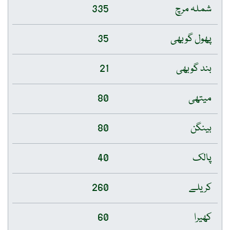
شملہ مرچ
335
پھول گوبھی
35
بند گوبھی
21
میتھی
80
بینگن
80
پالک
40
کریلے
260
کھیرا
60