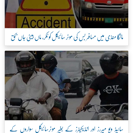
مانگا منڈی میں مسافر بس کی موٹر سائیکل کو ٹکر، ماں بیٹی جاں بحق
سائیڈ ویو میررز اور انڈیکیٹرز کے بغیر موٹرسائیکل سواروں کے