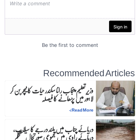
Recommended Articles
وزیرِ تعلیم پنجاب رانا سکندر حیات کا ٹیچر بن کر
لاہور میں پڑھانے کا فیصلہ
>
Read More
دریائے چناب میں بلند درجے کا سیلاب،
دریائے راوی میں مجموعی صورتحال مستحکم