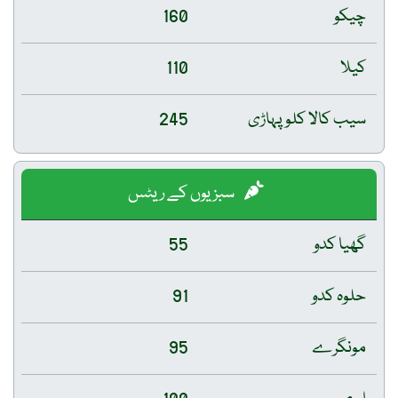
چیکو
160
کیلا
110
سیب کالا کلو پہاڑی
245
سبزیوں کے ریٹس
گھیا کدو
55
حلوہ کدو
91
مونگرے
95