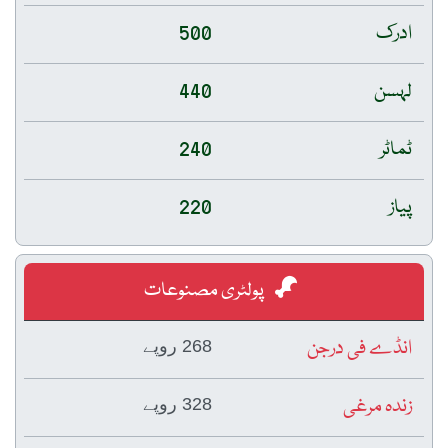
ادرک
500
لہسن
440
ٹماٹر
240
پیاز
220
پولٹری مصنوعات
انڈے فی درجن
268 روپے
زندہ مرغی
328 روپے