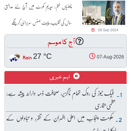
چھٹیاں ختم: سپریم کورٹ میں آج نئے عدالتی
سال کی تقریب، چیف جسٹس سربراہی کرینگے
09 Sep 2024
آج کا موسم
27 °C
Rain
07-Aug-2026
اہم خبریں
فیک نیوز کی روک تھام ناگزیر، صحافت ذمہ دارانہ پیشہ ہے:
عظمیٰ بخاری
حکومت پنجاب میں اعلیٰ افسران کے تقرر و تبادلوں کے
احکامات جاری