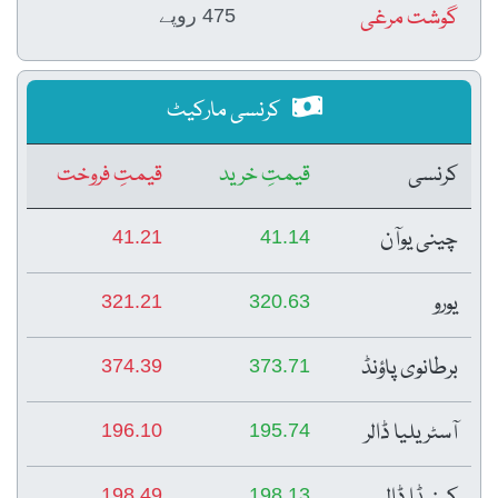
گوشت مرغی
475 روپے
کرنسی مارکیٹ
کرنسی
قیمتِ خرید
قیمتِ فروخت
چینی یوآن
41.21
41.14
یورو
321.21
320.63
برطانوی پاؤنڈ
374.39
373.71
آسٹریلیا ڈالر
196.10
195.74
کینیڈا ڈالر
198.49
198.13