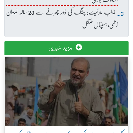
غالب مارکیٹ: پتنگ کی ڈور پھرنے سے 23 سالہ نوجوان
زخمی، ہسپتال منتقل
مزید خبریں