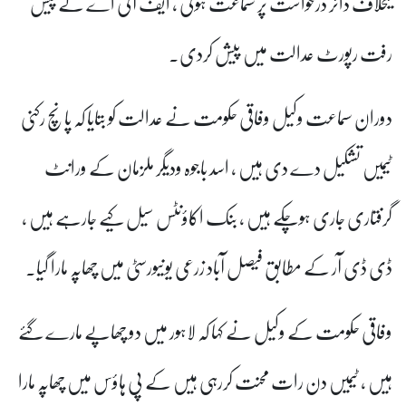
کیخلاف دائر درخواست پر سماعت ہوئی ، ایف آئی اے نے پیش
رفت رپورٹ عدالت میں پیش کردی۔
دوران سماعت وکیل وفاقی حکومت نے عدالت کو بتایا کہ پانچ رکنی
ٹیمیں تشکیل دے دی ہیں ، اسد باجوہ ودیگر ملزمان کے ورانٹ
گرفتاری جاری ہوچکے ہیں ، بنک اکاؤنٹس سیل کیے جارہے ہیں ،
ڈی ڈی آر کے مطابق فیصل آباد زرعی یونیورسٹی میں چھاپہ مارا گیا۔
وفاقی حکومت کے وکیل نے کہا کہ لاہور میں دو چھاپے مارے گئے
ہیں ، ٹیمیں دن رات محنت کررہی ہیں کے پی ہاؤس میں چھاپہ مارا