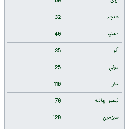
اروی
100
شلجم
32
دھنیا
40
آلو
35
مولی
25
مٹر
110
لیموں چائنہ
70
سبز مرچ
120