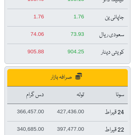
جاپانی ین
1.76
1.76
سعودی ریال
74.06
73.93
کویتی دینار
905.88
904.25
صرافہ بازار
سونا
تولہ
دس گرام
24 قیراط
366,457.00
427,436.00
22 قیراط
340,685.00
397,477.00