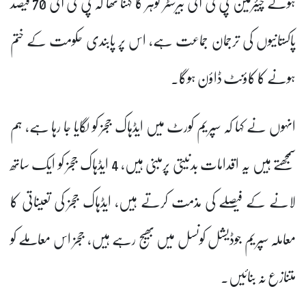
ہوئے چیئرمین پی ٹی آئی بیرسٹر گوہر کا کہنا تھا کہ پی ٹی آئی 70 فیصد
پاکستانیوں کی ترجمان جماعت ہے، اس پر پابندی حکومت کے ختم
ہونے کا کاؤنٹ ڈاؤن ہوگا۔
انہوں نے کہا کہ سپریم کورٹ میں ایڈہاک ججز کو لگایا جا رہا ہے، ہم
سمجھتے ہیں یہ اقدامات بدنیتی پرمبنی ہیں، 4 ایڈہاک ججز کو ایک ساتھ
لانے کے فیصلے کی مذمت کرتے ہیں، ایڈہاک ججز کی تعیناتی کا
معاملہ سپریم جوڈیشل کونسل میں بھیج رہے ہیں، ججز اس معاملے کو
متنازع نہ بنائیں۔