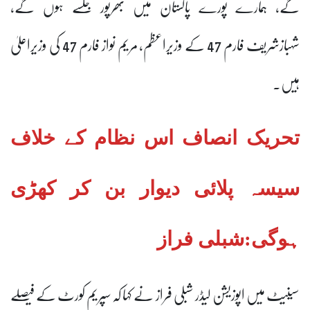
گے، ہمارے پورے پاکستان میں بھرپور جلسے ہوں گے،
شہبازشریف فارم 47 کے وزیراعظم، مریم نواز فارم 47 کی وزیراعلیٰ
ہیں۔
تحریک انصاف اس نظام کے خلاف
سیسہ پلائی دیوار بن کر کھڑی
ہوگی:شبلی فراز
سینیٹ میں اپوزیشن لیڈر شبلی فراز نے کہا کہ سپریم کورٹ کے فیصلے