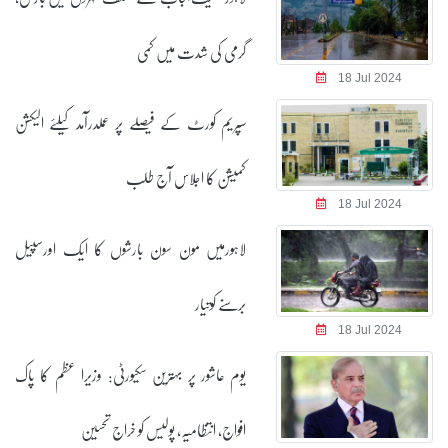
گرمی کی شدت میں کمی
18 Jul 2024
سپریم کورٹ کے فیصلے پر عملدرآمد کیلئے الیکشن
کمیشن کا اجلاس آج طلب
18 Jul 2024
لاہورمیں مون سون بارشوں کا ایک اورسپیل
برسنے کوتیار
18 Jul 2024
یوم عاشور پر بہترین سکیورٹی: وزیرا عظم کا پاک
افواج، انتظامیہ، پولیس کو خراج تحسین