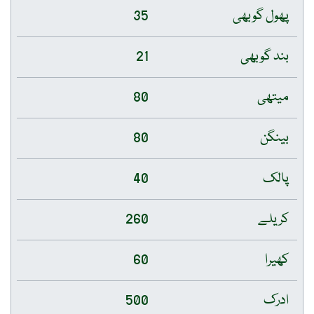
پھول گوبھی
35
بند گوبھی
21
میتھی
80
بینگن
80
پالک
40
کریلے
260
کھیرا
60
ادرک
500