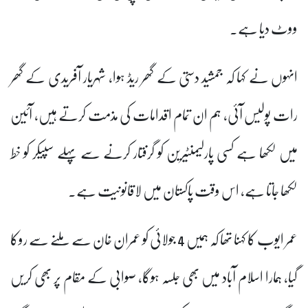
ووٹ دیا ہے۔
انہوں نے کہا کہ جمشید دستی کے گھر ریڈ ہوا، شہریار آفریدی کے گھر
رات پولیس آئی، ہم ان تمام اقدامات کی مذمت کرتے ہیں، آئین
میں لکھا ہے کسی پارلیمنٹیرین کو گرفتار کرنے سے پہلے سپیکر کو خط
لکھا جاتا ہے، اس وقت پاکستان میں لاقانونیت ہے۔
عمر ایوب کا کہنا تھا کہ ہمیں 4 جولائی کو عمران خان سے ملنے سے روکا
گیا، ہمارا اسلام آباد میں بھی جلسہ ہوگا، صوابی کے مقام پر بھی کریں