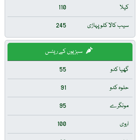
کیلا
110
سیب کالا کلو پہاڑی
245
سبزیوں کے ریٹس
گھیا کدو
55
حلوہ کدو
91
مونگرے
95
اروی
100