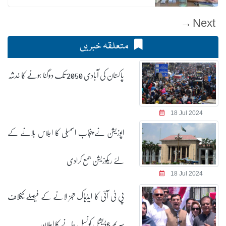
Next →
متعلقہ خبریں
پاکستان کی آبادی 2050 تک دوگنا ہونے کا خدشہ
18 Jul 2024
اپوزیشن نے پنجاب اسمبلی کا اجلاس بلانے کے
لئے ریکوزیشن جمع کرادی
18 Jul 2024
پی ٹی آئی کا ایڈہاک ججز لانے کے فیصلے کیخلاف
سپریم جوڈیشل کونسل جانے کا اعلان