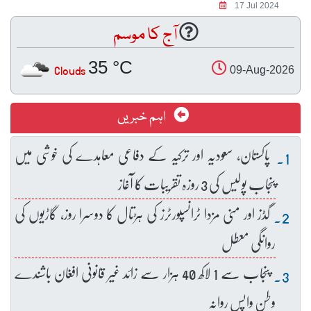
17 Jul 2024
آج کا موسم
35 °C
Clouds
09-Aug-2026
اہم خبریں
پاکستان، سعودیہ اور ترکیہ کے دفاعی معاہدے کی خوشی میں
پنجاب پولیس کی 3 روزہ تقریبات کا آغاز
گڈز اور منی مزدا ٹرانسپورٹرز کی ہڑتال کا دوسرا روز، گاڑیوں کی
روانگی معطل
پنجاب سے 1 لاکھ 40 ہزار سے زائد غیر قانونی افغان باشندے
وطن واپس روانہ