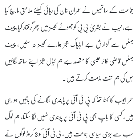
جماعت کے ساتھیوں نے عمران خان کی رہائی کیلئے علامتی مارچ کیا
ہے، نیب نے بشریٰ بی بی کو جھوٹے کیسز میں پھر گرفتار کیا، چیف
جسٹس سے گزارش ہے ایڈہاک ججز ہمارے کیسز نہ سنیں، چیف
جسٹس قاضی فائز عیسیٰ کا مقصد ہے ہم خیال ججز اپنے ساتھ لگائیں
جس کی ہم سخت مذمت کرتے ہیں۔
عمر ایوب کا کہنا تھا کہ پی ٹی آئی پر پابندی لگانے کی باتیں ہو رہی
ہیں، کسی کا باپ بھی پی ٹی آئی پر پابندی نہیں لگا سکتا، ہم لوگ
سب سے بڑی سیاسی جماعت ہیں، پی ٹی آئی کو 3 کروڑ لوگوں نے