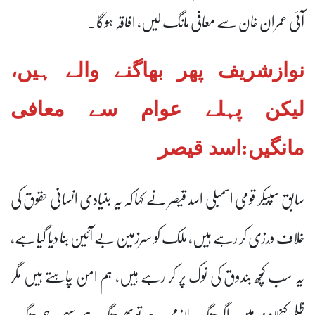
آئی عمران خان سے معافی مانگ لیں، افاقہ ہوگا۔
نوازشریف پھر بھاگنے والے ہیں،
لیکن پہلے عوام سے معافی
مانگیں:اسد قیصر
سابق سپیکر قومی اسمبلی اسد قیصر نے کہا کہ یہ بنیادی انسانی حقوق کی
خلاف ورزی کر رہے ہیں، ملک کو سرزمین بے آئین بنا دیا گیا ہے،
یہ سب کچھ بندوق کی نوک پر کر رہے ہیں، ہم امن چاہتے ہیں مگر
ظلم کیخلاف ہیں، اگر جنگ لازمی ہے تو پھر جنگ ہی سہی، ہم جنگ