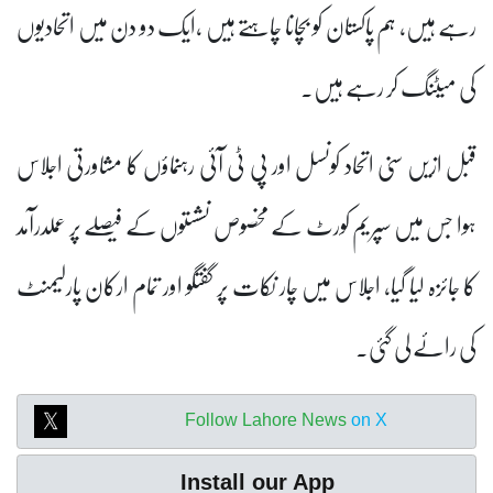
رہے ہیں، ہم پاکستان کو بچانا چاہتے ہیں ،ایک دو دن میں اتحادیوں
کی میٹنگ کر رہے ہیں۔
قبل ازیں سنی اتحاد کونسل اور پی ٹی آئی رہنماؤں کا مشاورتی اجلاس
ہوا جس میں سپریم کورٹ کے مخصوص نشستوں کے فیصلے پر عملدرآمد
کا جائزہ لیا گیا، اجلاس میں چار نکات پر گفتگو اور تمام ارکان پارلیمنٹ
کی رائے لی گئی۔
Follow Lahore News
on X
Install our App