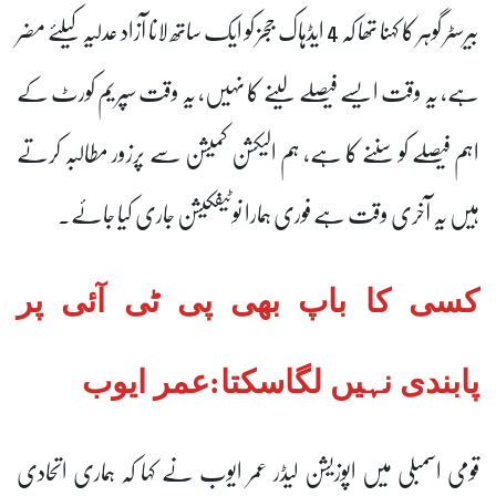
بیرسٹر گوہر کا کہنا تھا کہ 4 ایڈہاک ججز کو ایک ساتھ لانا آزاد عدلیہ کیلئے مضر
ہے، یہ وقت ایسے فیصلے لینے کا نہیں، یہ وقت سپریم کورٹ کے
اہم فیصلے کو سننے کا ہے، ہم الیکشن کمیشن سے پرزور مطالبہ کرتے
ہیں یہ آخری وقت ہے فوری ہمارا نوٹیفکیشن جاری کیا جائے۔
کسی کا باپ بھی پی ٹی آئی پر
پابندی نہیں لگاسکتا:عمر ایوب
قومی اسمبلی میں اپوزیشن لیڈر عمر ایوب نے کہا کہ ہماری اتحادی