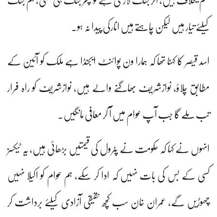
کیلئے تیار ہیں لیکن چاہتے ہیں انارکی پیدا نہ ہو۔
اسد قیصر کا کہنا تھا کہ ہمارا ون پوائنٹ ایجنڈا ہے ملک کو آئین کے
مطابق چلاؤ، نوازشریف بھاگنے والے ہیں، نوازشریف کو راہ فرار
تب ملے گا جب آپ عوام میں آ کر معافی مانگیں۔
انہوں نے کہا کہ حکومت نے پٹرول کی قیمتیں بڑھائی ہیں، یہ ٹیکسز
کسی کے بس کی بات نہیں کہ ادا کر سکے، ہم عوام کو اکیلا نہیں
چھوڑیں گے، عمران خان سب کچھ حقیقی آزادی کیلئے برداشت کر