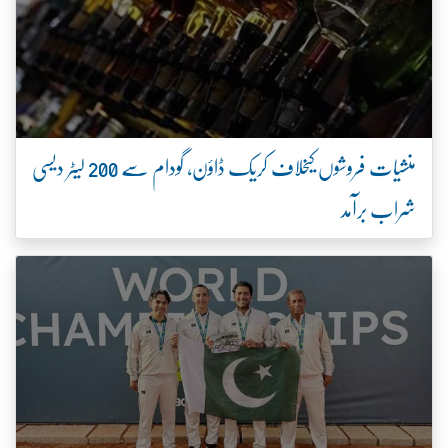
منشیات فروشوں کیخلاف کریک ڈاؤن، گودام سے 200 لیٹر دیسی
شراب برآمد