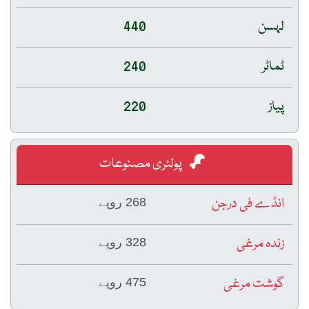
لہسن
440
ٹماٹر
240
پیاز
220
پولٹری مصنوعات
انڈے فی درجن
268 روپے
زندہ مرغی
328 روپے
گوشت مرغی
475 روپے