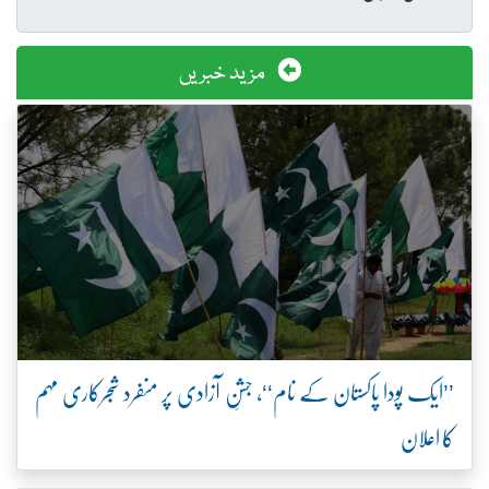
مزید خبریں
’’ایک پودا پاکستان کے نام‘‘، جشنِ آزادی پر منفرد شجرکاری مہم
کا اعلان