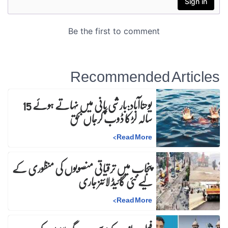
Recommended Articles
یوحناآباد:بارشی پانی میں نہاتے ہوئے 15
سالہ لڑکا ڈوب کرجاں بحق
>
Read More
پنجاب میں ترقیاتی منصوبوں کی منظوری کے
لیے نئی گائیڈ لائنز جاری
>
Read More