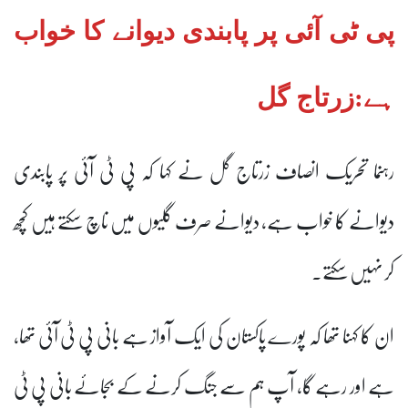
پی ٹی آئی پر پابندی دیوانے کا خواب
ہے:زرتاج گل
رہنما تحریک انصاف زرتاج گل نے کہا کہ پی ٹی آئی پر پابندی
دیوانے کا خواب ہے، دیوانے صرف گلیوں میں ناچ سکتے ہیں کچھ
کر نہیں سکتے۔
ان کا کہنا تھا کہ پورے پاکستان کی ایک آواز ہے بانی پی ٹی آئی تھا،
ہے اور رہے گا، آپ ہم سے جنگ کرنے کے بجائے بانی پی ٹی