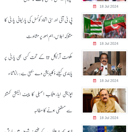
18 Jul 2024
پی ٹی آئی اور سنی اتحاد کونسل کی پارلیمانی پارٹی کا
مشترکہ اجلاس، اہم امور پر مشاورت
18 Jul 2024
حکومت آرٹیکل 17 کے تحت کسی بھی پارٹی پر
پابندی کیلئے ڈکلیئریشن دے سکتی ہے: رانا ثناء
18 Jul 2024
اپوزیشن لیڈر پنجاب اسمبلی کا چیف الیکشن کمشنر
سے مستعفی ہونے کا مطالبہ
18 Jul 2024
لاہور سمیت پنجاب کے مختلف شہروں میں بارش،