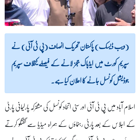
(ویب ڈیسک) پاکستان تحریک انصاف (پی ٹی آئی) نے
سپریم کورٹ میں ایڈہاک ججز لانے کے فیصلے کیخلاف سپریم
جوڈیشل کونسل جانے کا اعلان کیا ہے۔
اسلام آباد میں پی ٹی آئی اور سنی اتحاد کونسل کی مشترکہ پارلیمانی پارٹی
کے اجلاس کے بعد پارٹی رہنماؤں کے ہمراہ میڈیا سے گفتگو کرتے