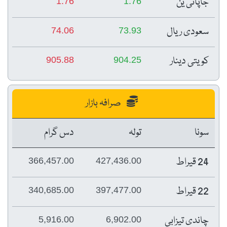
جاپانی ین
1.76
1.76
سعودی ریال
74.06
73.93
کویتی دینار
905.88
904.25
صرافہ بازار
سونا
تولہ
دس گرام
24 قیراط
366,457.00
427,436.00
22 قیراط
340,685.00
397,477.00
چاندی تیزابی
5,916.00
6,902.00