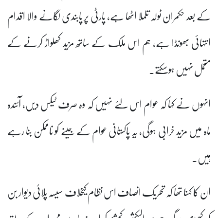
کے بعد حکمران ٹولہ تلملا اٹھا ہے، پارٹی پر پابندی لگانے والا اقدام
انتہائی بھونڈا ہے، ہم اس ملک کے ساتھ مزید کھلواڑ کرنے کے
متحمل نہیں ہوسکتے۔
انہوں نے کہا کہ عوام اس لئے نہیں کہ وہ صرف ٹیکس دیں، آئندہ
ماہ میں مزید خرابی ہوگی، یہ پاکستانی عوام کے جینے کو ناممکن بنا رہے
ہیں۔
ان کا کہنا تھا کہ تحریک انصاف اس نظام کیخلاف سیسہ پلائی دیوار بن