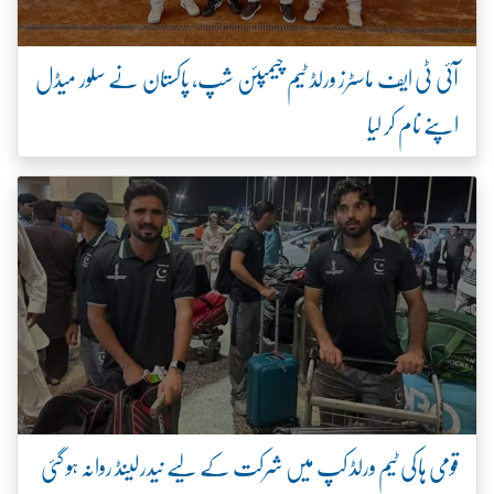
آئی ٹی ایف ماسٹرز ورلڈ ٹیم چیمپئن شپ، پاکستان نے سلور میڈل
اپنے نام کر لیا
قومی ہاکی ٹیم ورلڈ کپ میں شرکت کے لیے نیدرلینڈ روانہ ہو گئی