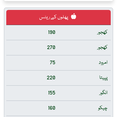
پھلوں کے ریٹس
کھجور
190
کھجور
270
امرود
75
پپیتا
220
انگور
155
چیکو
160