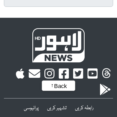
Back
رابطہ کریں
تشہیر کریں
پرائیوسی