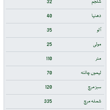
شلجم
32
دھنیا
40
آلو
35
مولی
25
مٹر
110
لیموں چائنہ
70
سبز مرچ
120
شملہ مرچ
335