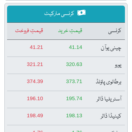
کرنسی مارکیٹ
کرنسی
قیمتِ خرید
قیمتِ فروخت
چینی یوآن
41.21
41.14
یورو
321.21
320.63
برطانوی پاؤنڈ
374.39
373.71
آسٹریلیا ڈالر
196.10
195.74
کینیڈا ڈالر
198.49
198.13