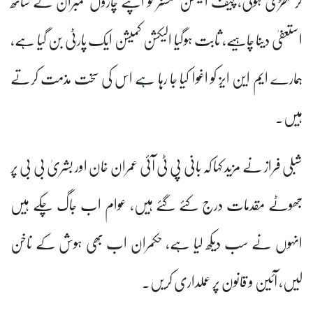
کر کھڑی ہوگی، چیف الیکشن کمشنر کو اپنے چاروں ممبران کے ساتھ
استعفیٰ دینا چاہیے، ثابت ہوگیا الیکشن کمیشن ایک پارٹی بن گیا ہے،
ہمارے ایم این ایز کو اغوا کیا جا رہا ہے اس کی سخت مذمت کرتے
ہیں۔
شبلی فراز نے مزید کہا کہ بانی پی ٹی آئی عمران خان اور بشریٰ بی بی پر
جھوٹے مقدمات درج کئے گئے ہیں، عوام اب جاگ چکے ہیں
انہوں نے سب دیکھ لیا ہے، حکمران اب بھی ہوش کے ناخن
لیں، آئین و قانون پر عملداری کریں۔