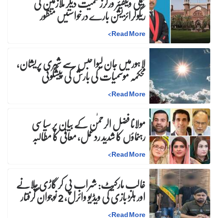
فیملی ویلفیئر ورکرز سمیت دیگر ملازمین کی
ریگولرائزیشن بارے درخواستیں منظور
>
Read More
لاہورمیں جان لیوا حبس سے شہری پریشان،
محکمہ موسمیات کی بارش کی پیشگوئی
>
Read More
مولانا فضل الرحمٰن کے بیان پر سیاسی
رہنماؤں کا شدید ردعمل، معافی کا مطالبہ
>
Read More
غالب مارکیٹ: شراب پی کر گاڑی چلانے
اور ہلڑ بازی کی ویڈیو وائرل، 2 نوجوان گرفتار
>
Read More