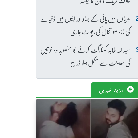
خلاف کریک ڈاؤن کا فیصلہ
دریاؤں میں پانی کے بہاؤ اور ڈیموں میں ذخیرے
کی تازہ صورتحال کی رپورٹ جاری
عبداللہ طاہر کو ٹارگٹ کرنے کا منصوبہ دو خواتین
کی معاونت سے مکمل ہوا، ذرائع
مزید خبریں