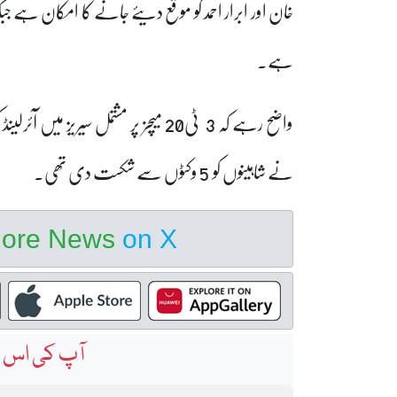
خان اور ابرار احمد کو موقع دیئے جانے کا امکان ہے جب
ہے۔
نے شاہینوں کو 5 وکٹوں سے شکست دی تھی۔
hore News
on X
آپ کی اس خ