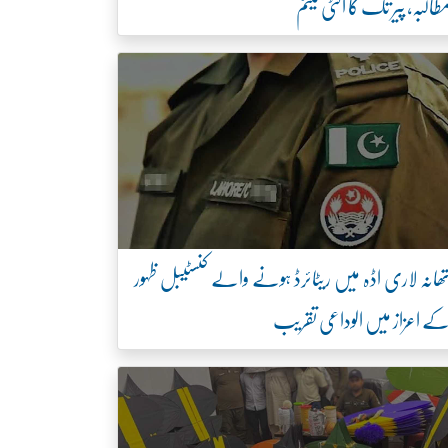
طالبہ، پیر تک کا الٹی میٹم
ھانہ لاری اڈہ میں ریٹائرڈ ہونے والے کنسٹیبل ظہور
ے اعزاز میں الوداعی تقریب