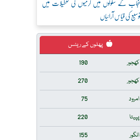
نجاب کے سکولوں میں گرمیوں کی تعطیلات میں
وسیع کی قیاس آرائیاں
پھلوں کے ریٹس
کھجور
190
کھجور
270
امرود
75
پپیتا
220
انگور
155