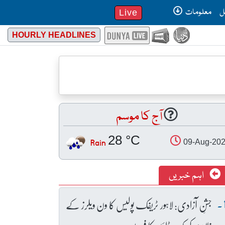
ل
معلومات
Live
HOURLY HEADLINES
آج کا موسم
28 °C
Rain
09-Aug-20
اہم خبریں
جشنِ آزادی: لاہور ٹریفک پولیس کا ون ویلرز کے