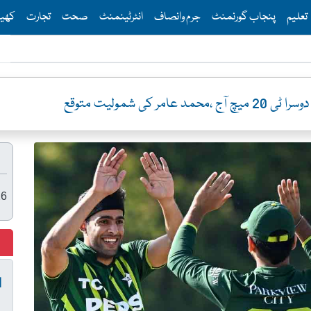
Th
تعلیم
پنجاب گورنمنٹ
جرم وانصاف
انٹرٹینمنٹ
صحت
تجارت
کھی
ر کی شمولیت متوقع
26