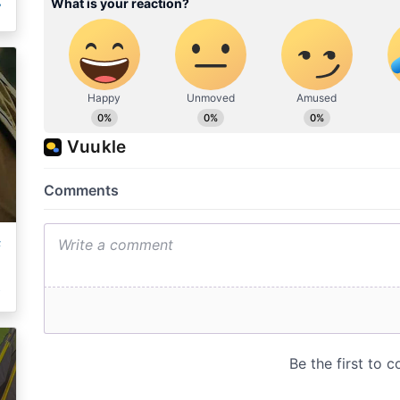
م
ت
ک