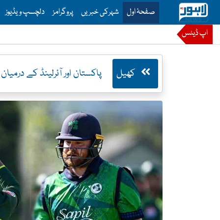
is is the main menu for Lahore News
صفحۂ اول
شہرکی خبریں
پروگرامز
دلچسپ ویڈیوز
اپ ڈیٹس
کھیل
پاکستان اور آئرلینڈ کے درمیان دوسرا ٹی 20 میچ آج ،محمد عام