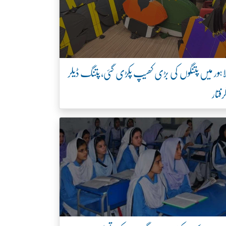
اہور میں پتنگوں کی بڑی کھیپ پکڑی گئی، پتنگ ڈیلر
رفتار