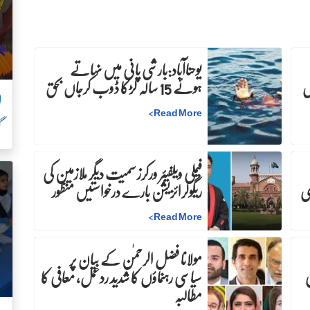
یوحناآباد:بارشی پانی میں نہاتے
س
ہوئے 15 سالہ لڑکا ڈوب کرجاں بحق
ل
>
Read More
گ
فیملی ویلفیئر ورکرز سمیت دیگر ملازمین کی
ری
ریگولرائزیشن بارے درخواستیں منظور
>
Read More
مولانا فضل الرحمٰن کے بیان پر
ی
سیاسی رہنماؤں کا شدید ردعمل، معافی کا
مطالبہ