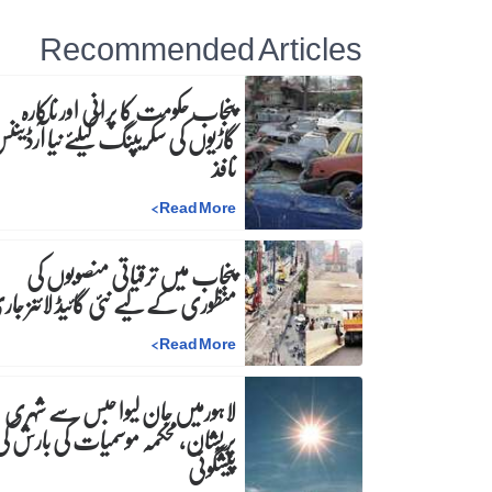
Recommended Articles
پنجاب حکومت کا پرانی اور ناکارہ
گاڑیوں کی سکریپنگ کیلئے نیا آرڈینن
نافذ
>
Read More
پنجاب میں ترقیاتی منصوبوں کی
منظوری کے لیے نئی گائیڈ لائنز جا
>
Read More
لاہورمیں جان لیوا حبس سے شہری
پریشان، محکمہ موسمیات کی بارش ک
پیشگوئی