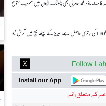
کہ فاسٹ باؤلر محمد عامر کی بھی پلیئنگ الیون میں شمولیت متوقع
واضح رہے کہ 3 ٹی20 میچز پر مشتمل سیریز میں آئرلینڈ کو 0-1 کی برتری حاصل ہے، سیریز کے پہلے میچ میں آئرش ٹیم
ل
Follow La
Install our App
بر کے متعلق رائے
پ