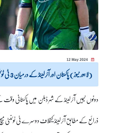
12 May 2024
(لاہور نیوز) پاکستان اور آئرلینڈ کے درمیان 3 ٹی ٹوئنٹی میچز کی سیریز کا دوسرا میچ آج کھیلا جائے گا۔
دونوں ٹیمیں آئرلینڈ کے شہر ڈبلن میں پاکستانی وقت کے مطابق شام 7 بجے 
ذرائع کے مطابق آئرلینڈ کیخلاف دوسرے ٹی ٹوئنٹی میچ 