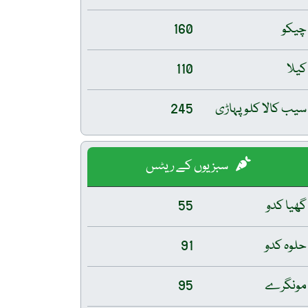
چیکو
160
کیلا
110
سیب کالا کلو پہاڑی
245
سبزیوں کے ریٹس
گھیا کدو
55
حلوہ کدو
91
مونگرے
95