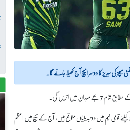
میدان میں اتریں گی۔
کیلئے قومی ٹیم میں دو تبدیلیاں متوقع ہیں، آج کے میچ میں اعظم