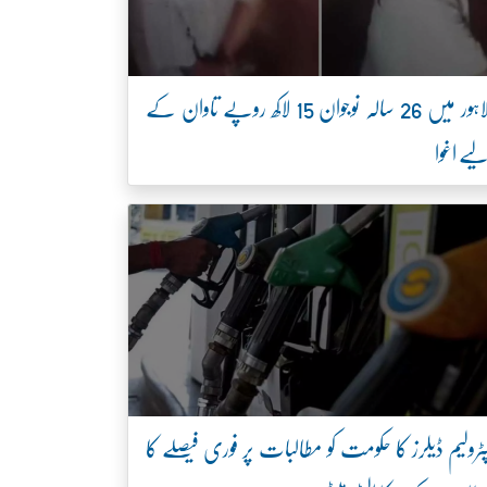
لاہور میں 26 سالہ نوجوان 15 لاکھ روپے تاوان کے
یے اغوا
ٹرولیم ڈیلرز کا حکومت کو مطالبات پر فوری فیصلے کا