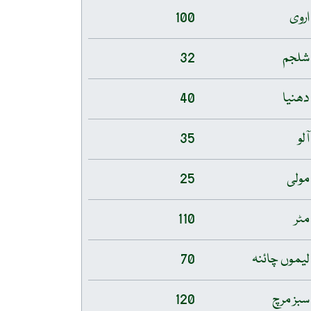
اروی
100
شلجم
32
دھنیا
40
آلو
35
مولی
25
مٹر
110
لیموں چائنہ
70
سبز مرچ
120