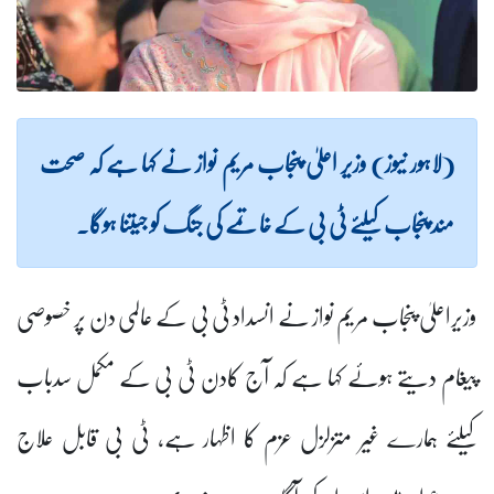
(لاہور نیوز) وزیر اعلیٰ پنجاب مریم نواز نے کہا ہے کہ صحت
مند پنجاب کیلئے ٹی بی کے خاتمے کی جنگ کو جیتنا ہوگا۔
وزیراعلیٰ پنجاب مریم نواز نے انسداد ٹی بی کے عالمی دن پر خصوصی
پیغام دیتے ہوئے کہا ہے کہ آج کادن ٹی بی کے مکمل سدباب
کیلئے ہمارے غیر متزلزل عزم کا اظہار ہے، ٹی بی قابل علاج