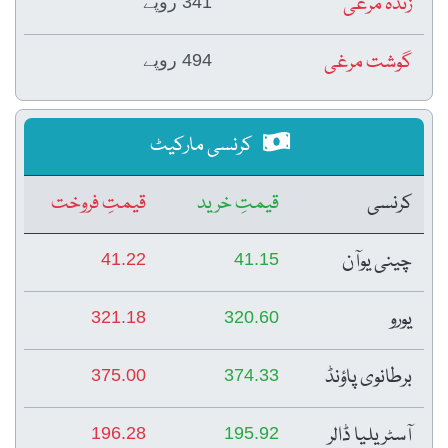
زندہ مرغی
341 روپے
گوشت مرغی
494 روپے
کرنسی مارکیٹ
کرنسی
قیمتِ خرید
قیمتِ فروخت
چینی یوآن
41.22
41.15
یورو
321.18
320.60
برطانوی پاؤنڈ
375.00
374.33
آسٹریلیا ڈالر
196.28
195.92