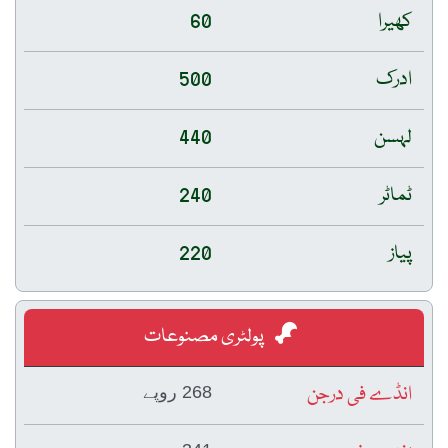
کھیرا
60
ادرک
500
لہسن
440
ٹماٹر
240
پیاز
220
پولٹری مصنوعات
انڈے فی درجن
268 روپے