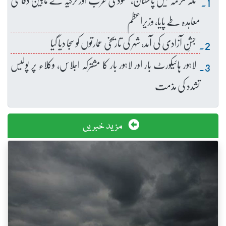
معاہدہ طے پایا، وزیراعظم
جشنِ آزادی کی آمد، شہر کی تاریخی عمارتوں کو سجا دیا گیا
لاہور ہائیکورٹ بار اور لاہور بار کا مشترکہ اجلاس، وکلاء پر پولیس
تشدد کی مذمت
مزید خبریں