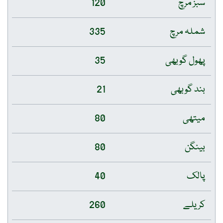
سبز مرچ
120
شملہ مرچ
335
پھول گوبھی
35
بند گوبھی
21
میتھی
80
بینگن
80
پالک
40
کریلے
260