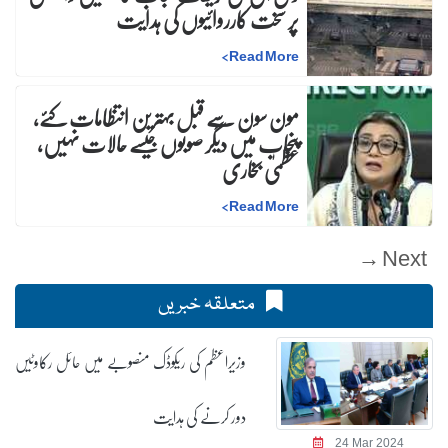
پر سخت کارروائیوں کی ہدایت
>
Read More
مون سون سے قبل بہترین انتظامات کئے،
پنجاب میں دیگر صوبوں جیسے حالات نہیں،
عظمیٰ بخاری
>
Read More
Next →
متعلقہ خبریں
وزیراعظم کی ریکوڈک منصوبے میں حائل رکاوٹیں
دور کرنے کی ہدایت
24 Mar 2024