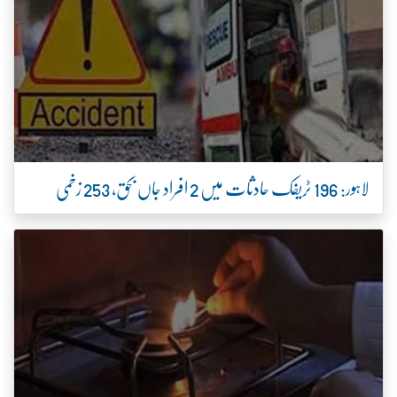
لاہور: 196 ٹریفک حادثات میں 2 افراد جاں بحق، 253 زخمی