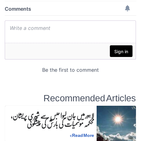
Recommended Articles
لاہورمیں جان لیوا حبس سے شہری پریشان،
محکمہ موسمیات کی بارش کی پیشگوئی
>
Read More