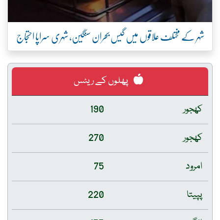
شہر کے مختلف علاقوں میں گیس بحران سنگین، شہری سراپا احتجاج
پھلوں کے ریٹس
کھجور
190
کھجور
270
امرود
75
پپیتا
220