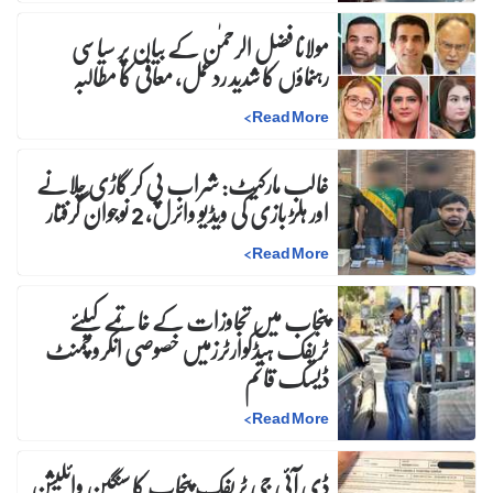
مولانا فضل الرحمٰن کے بیان پر سیاسی
رہنماؤں کا شدید ردعمل، معافی کا مطالبہ
>
Read More
غالب مارکیٹ: شراب پی کر گاڑی چلانے
اور ہلڑ بازی کی ویڈیو وائرل، 2 نوجوان گرفتار
>
Read More
پنجاب میں تجاوزات کے خاتمے کیلئے
ٹریفک ہیڈکوارٹرزمیں خصوصی انکروچمنٹ
ڈیسک قائم
>
Read More
ڈی آئی جی ٹریفک پنجاب کا سنگین وائلیشن