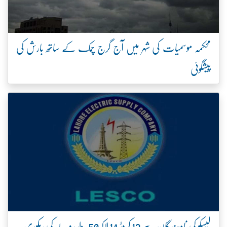
محکمہ موسمیات کی شہر میں آج گرج چمک کے ساتھ بارش کی
پیشگوئی
لیسکو کی نادہندگان سے 12 کروڑ 14 لاکھ 50 ہزار روپے کی ریکوری