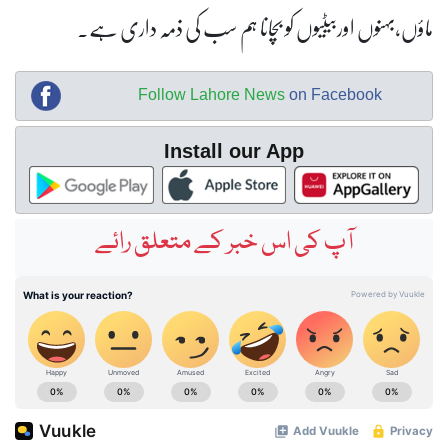
ماؤں،بہنوں اوربیٹیوں کو بچانا ہم سب کی ذمہ داری ہے۔
Follow Lahore News
on Facebook
Install our App
آپ کی اس خبر کے متعلق رائے