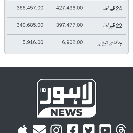
24 قیراط
366,457.00
427,436.00
22 قیراط
340,685.00
397,477.00
چاندی تیزابی
5,916.00
6,902.00