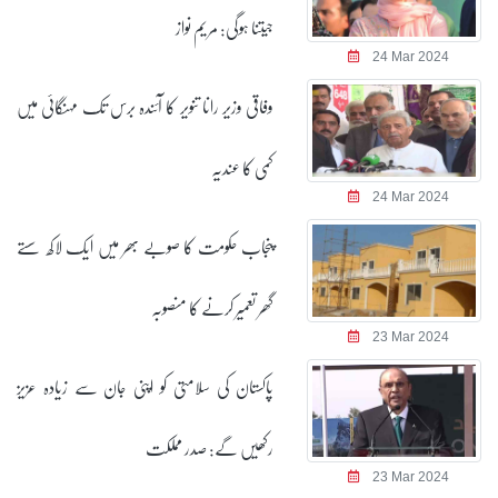
جیتنا ہوگی: مریم نواز
24 Mar 2024
وفاقی وزیر رانا تنویر کا آئندہ برس تک مہنگائی میں
کمی کا عندیہ
24 Mar 2024
پنجاب حکومت کا صوبے بھر میں ایک لاکھ سستے
گھر تعمیر کرنے کا منصوبہ
23 Mar 2024
پاکستان کی سلامتی کو اپنی جان سے زیادہ عزیز
رکھیں گے: صدر مملکت
23 Mar 2024