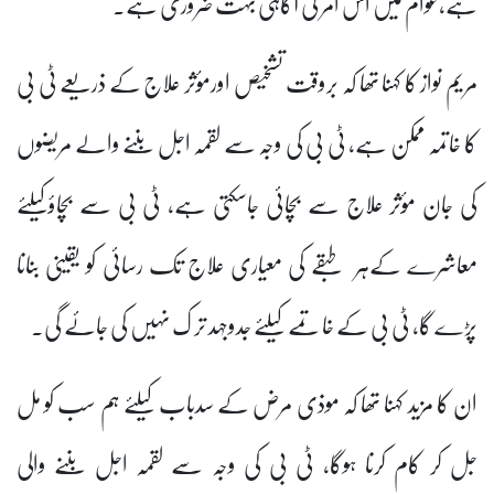
ہے،عوام میں اس امر کی آگاہی بہت ضروری ہے۔
مریم نواز کا کہنا تھا کہ بروقت تشخیص اورمؤثر علاج کے ذریعے ٹی بی
کا خاتمہ ممکن ہے، ٹی بی کی وجہ سے لقمہ اجل بننے والے مریضوں
کی جان مؤثر علاج سے بچائی جاسکتی ہے، ٹی بی سے بچاؤکیلئے
معاشرے کےہر طبقے کی معیاری علاج تک رسائی کو یقینی بنانا
پڑے گا، ٹی بی کے خاتمے کیلئے جدوجہد تر ک نہیں کی جائے گی۔
ان کا مزید کہنا تھا کہ موذی مرض کے سدباب کیلئے ہم سب کو مل
جل کر کام کرنا ہوگا، ٹی بی کی وجہ سے لقمہ اجل بننے والی