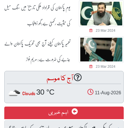
یوم پاکستان کی قراداد ملکی تاریخ میں سنگ میل
کی حیثیت رکھتی ہے:گورنرپنجاب
23 Mar 2024
تعمیر پاکستان کیلئے آج بھی تحریک پاکستان والے
جذبے کی ضرورت ہے: مریم نواز
23 Mar 2024
آج کا موسم
30 °C
Clouds
11-Aug-2026
اہم خبریں
مکہ مکرمہ میں پاکستان، سعودی عرب اور ترکیہ کے مابین دفاعی