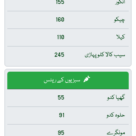
انگور
155
چیکو
160
کیلا
110
سیب کالا کلو پہاڑی
245
سبزیوں کے ریٹس
گھیا کدو
55
حلوہ کدو
91
مونگرے
95