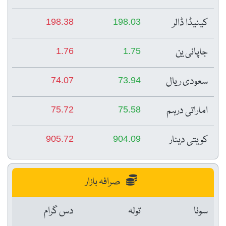
کینیڈا ڈالر
198.38
198.03
جاپانی ین
1.76
1.75
سعودی ریال
74.07
73.94
اماراتی درہم
75.72
75.58
کویتی دینار
905.72
904.09
صرافہ بازار
سونا
تولہ
دس گرام