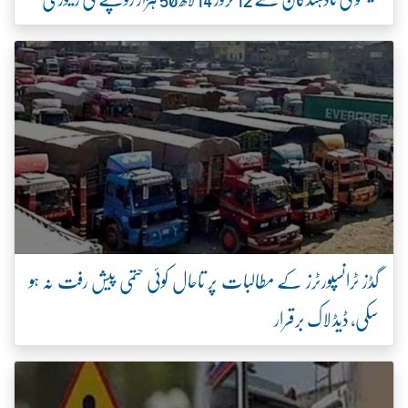
گڈز ٹرانسپورٹرز کے مطالبات پر تاحال کوئی حتمی پیش رفت نہ ہو
سکی، ڈیڈ لاک برقرار