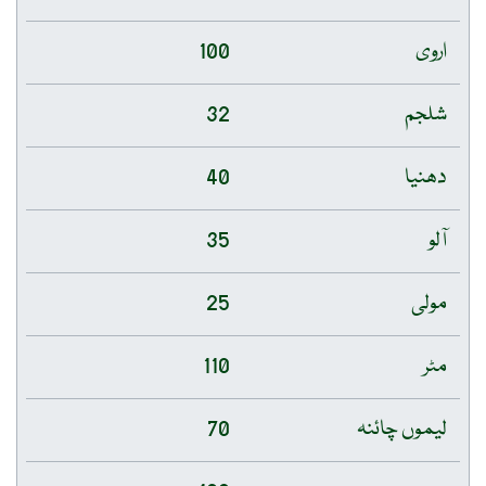
اروی
100
شلجم
32
دھنیا
40
آلو
35
مولی
25
مٹر
110
لیموں چائنہ
70