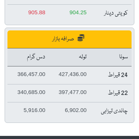
کویتی دینار
905.88
904.25
صرافہ بازار
سونا
تولہ
دس گرام
24 قیراط
366,457.00
427,436.00
22 قیراط
340,685.00
397,477.00
چاندی تیزابی
5,916.00
6,902.00