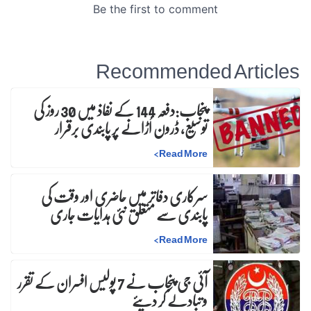
Recommended Articles
پنجاب:دفعہ 144 کے نفاذ میں 30 روز کی
توسیع، ڈرون اُڑانے پر پابندی برقرار
>
Read More
سرکاری دفاتر میں حاضری اور وقت کی
پابندی سے متعلق نئی ہدایات جاری
>
Read More
آئی جی پنجاب نے 7 پولیس افسران کے تقرر
و تبادلے کر دیئے