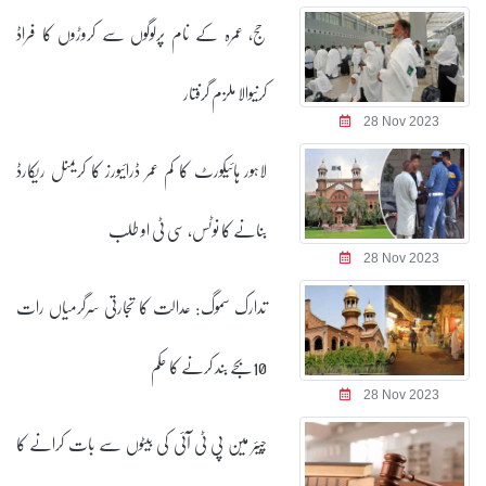
حج، عمرہ کے نام پرلوگوں سے کروڑوں کا فراڈ
کرنیوالا ملزم گرفتار
28 Nov 2023
لاہور ہائیکورٹ کا کم عمر ڈرائیورز کا کریمنل ریکارڈ
بنانے کا نوٹس، سی ٹی او طلب
28 Nov 2023
تدارک سموگ: عدالت کا تجارتی سرگرمیاں رات
10بجے بند کرنے کا حکم
28 Nov 2023
چیئر مین پی ٹی آئی کی بیٹوں سے بات کرانے کا