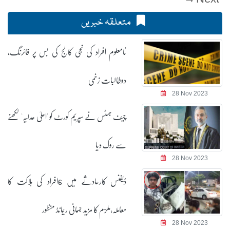
متعلقہ خبریں
نامعلوم افراد کی نجی کالج کی بس پر فائرنگ،
دوطالبات زخمی
28 Nov 2023
چیف جسٹس نے سپریم کورٹ کو 'اعلیٰ عدلیہ' لکھنے
سے روک دیا
28 Nov 2023
ڈیفنس کارحادثے میں 6افراد کی ہلاکت کا
معاملہ،ملزم کا مزید جسمانی ریمانڈ منظور
28 Nov 2023