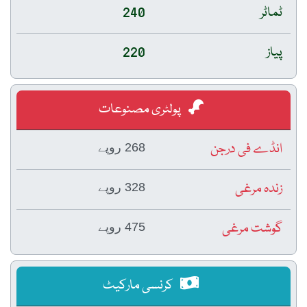
ٹماٹر
240
پیاز
220
پولٹری مصنوعات
انڈے فی درجن
268 روپے
زندہ مرغی
328 روپے
گوشت مرغی
475 روپے
کرنسی مارکیٹ