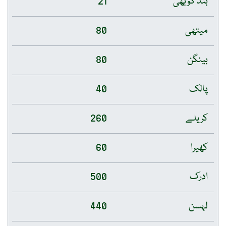
بند گوبھی
21
میتھی
80
بینگن
80
پالک
40
کریلے
260
کھیرا
60
ادرک
500
لہسن
440