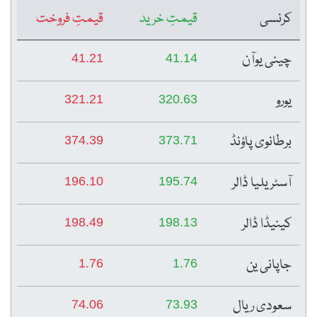
کرنسی
قیمتِ خرید
قیمتِ فروخت
چینی یوآن
41.21
41.14
یورو
321.21
320.63
برطانوی پاؤنڈ
374.39
373.71
آسٹریلیا ڈالر
196.10
195.74
کینیڈا ڈالر
198.49
198.13
جاپانی ین
1.76
1.76
سعودی ریال
74.06
73.93