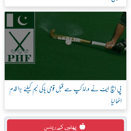
پی ایچ ایف نے ورلڈ کپ سے قبل قومی ہاکی ٹیم کیلئے بڑا قدم
اٹھا لیا
پھلوں کے ریٹس