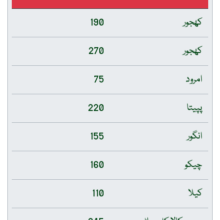
کھجور
190
کھجور
270
امرود
75
پپیتا
220
انگور
155
چیکو
160
کیلا
110