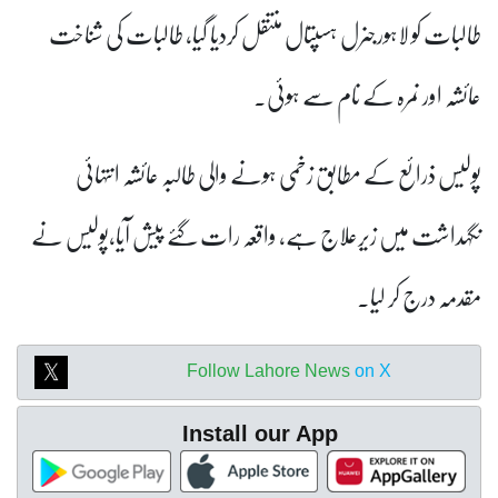
طالبات کو لاہورجنرل ہسپتال منتقل کردیا گیا، طالبات کی شناخت
عائشہ اور نمرہ کے نام سے ہوئی۔
پولیس ذرائع کے مطابق زخمی ہونے والی طالبہ عائشہ انتہائی
نگہداشت میں زیرعلاج ہے، واقعہ رات گئے پیش آیا،پولیس نے
مقدمہ درج کر لیا۔
Follow Lahore News
on X
Install our App