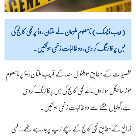
(ویب ڈیسک) نامعلوم ملزمان نے ملتان روڈ پر نجی کالج کی
بس پر فائرنگ کر دی، دو طالبات زخمی ہوگئیں۔
تفصیلات کے مطابق موہلنوال سندر کے قریب ملتان روڈ پر نامعلوم
موٹرسائیکل سواروں نے نجی کالج کی بس پرفائرنگ کردی
ہے،گولیاں لگنے سے دو طالبات زخمی ہوگئیں۔
ذرائع کے مطابق نجی کالج کے بچے ٹرپ پرجا رہے تھے، زخمی