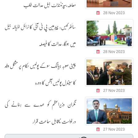
معاملہ،سپرنٹنڈنٹ جیل عدالت طلب
28 Nov 2023
سائفر کیس: چیئرمین پی ٹی آئی کا ٹرائل اڈیالہ جیل
میں ہوگا، عدالت کا فیصلہ
28 Nov 2023
چینی صوبہ جیانگ سو کے پولیس حکام پر مشتمل وفد
کا سینٹرل پولیس آفس کا دورہ
27 Nov 2023
نگران وزیراعظم کو عہدے سے ہٹانے کی
درخواست ناقابل سماعت قرار
27 Nov 2023