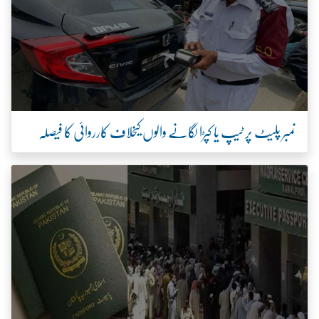
نمبر پلیٹ پر ٹیپ یا کپڑا لگانے والوں کیخلاف کارروائی کا فیصلہ