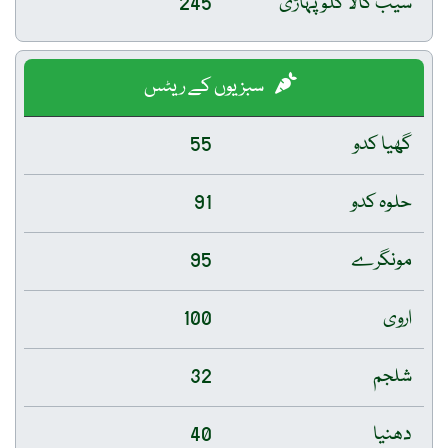
سیب کالا کلو پہاڑی
245
سبزیوں کے ریٹس
گھیا کدو
55
حلوہ کدو
91
مونگرے
95
اروی
100
شلجم
32
دھنیا
40