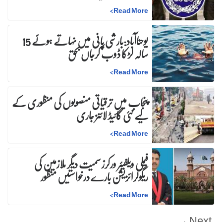
>
Read More
یوحناآباد:بارشی پانی میں نہاتے ہوئے 15
سالہ لڑکا ڈوب کرجاں بحق
>
Read More
پنجاب میں ترقیاتی منصوبوں کی منظوری کے
لیے نئی گائیڈ لائنز جاری
>
Read More
فیملی ویلفیئر ورکرز سمیت دیگر ملازمین کی
ریگولرائزیشن بارے درخواستیں منظور
>
Read More
Next →