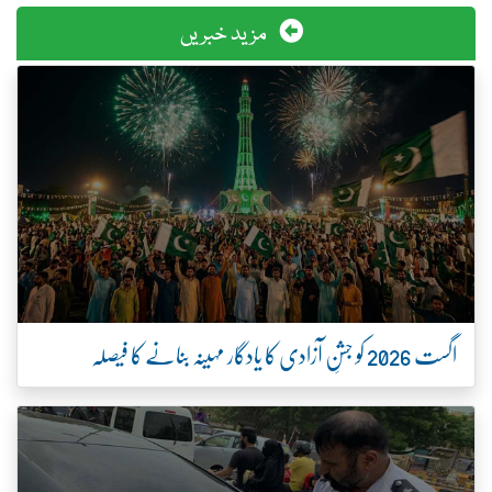
مزید خبریں
اگست 2026 کو جشنِ آزادی کا یادگار مہینہ بنانے کا فیصلہ