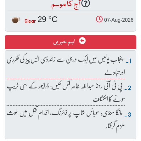
آج کا موسم
29 °C
Clear
07-Aug-2026
اہم خبریں
پنجاب پولیس میں ایک درجن سے زائد ڈی ایس پیز کی تقرری
اور تبادلے
پی ٹی آئی رہنما عبداللہ طاہر قتل کیس: ڈرائیور کے ہنی ٹریپ
ہونے کا انکشاف
مانگا منڈی: موبائل شاپ پر فائرنگ، اقدام قتل میں ملوث
ملزم گرفتار