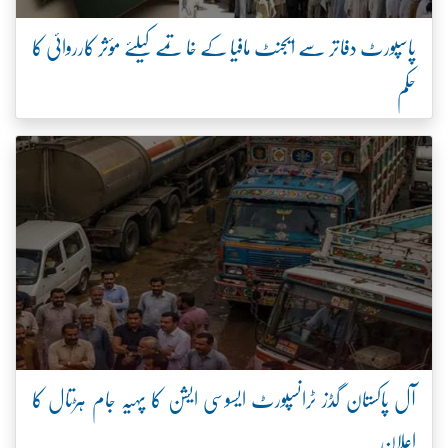
پاسپورٹ دفاتر سے ایجنٹ مافیا کے خاتمے کیلئے مؤثر کارروائی کا
حکم
آل پاکستان گڈز ٹرانسپورٹ ایسوسی ایشن کا پہیہ جام ہڑتال کا
اعلان