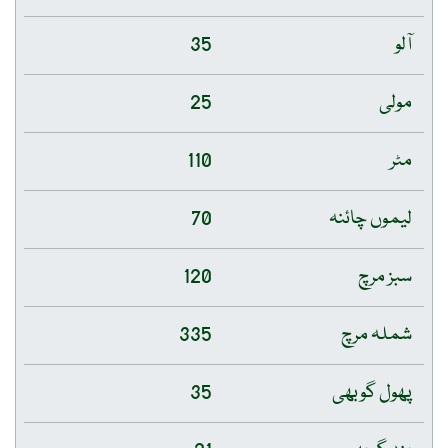
آلو
35
مولی
25
مٹر
110
لیموں چائنہ
70
سبز مرچ
120
شملہ مرچ
335
پھول گوبھی
35