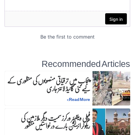
Recommended Articles
پنجاب میں ترقیاتی منصوبوں کی منظوری کے
لیے نئی گائیڈ لائنز جاری
>
Read More
فیملی ویلفیئر ورکرز سمیت دیگر ملازمین کی
ریگولرائزیشن بارے درخواستیں منظور