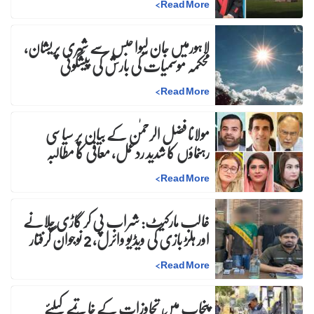
>
Read More
لاہورمیں جان لیوا حبس سے شہری پریشان،
محکمہ موسمیات کی بارش کی پیشگوئی
>
Read More
مولانا فضل الرحمٰن کے بیان پر سیاسی
رہنماؤں کا شدید ردعمل، معافی کا مطالبہ
>
Read More
غالب مارکیٹ: شراب پی کر گاڑی چلانے
اور ہلڑ بازی کی ویڈیو وائرل، 2 نوجوان گرفتار
>
Read More
پنجاب میں تجاوزات کے خاتمے کیلئے