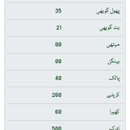
پھول گوبھی
35
بند گوبھی
21
میتھی
80
بینگن
80
پالک
40
کریلے
260
کھیرا
60
ادرک
500