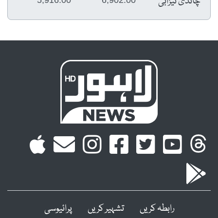
چاندی تیزابی
رابطہ کریں
تشہیر کریں
پرائیوسی