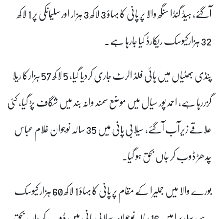
آگئے، ہیڈ گنڈا سنگھ والا پر پانی کا بہاؤ 3 لاکھ 3 ہزار اور سلیمانکی پر 1 لاکھ
32 ہزارکیوسک ریکارڈ کیا جارہا ہے۔
پنڈی بھٹیاں میں ہائی فلڈ الرٹ جاری کردیا گیا، 5 لاکھ 57 ہزارکا ریلا
گزررہا ہے، احمد پور سیال میں موضع سمند وانہ بند میں شگاف پڑ گیا، کئی
علاقے زیرآب آگئے، سیلابی پانی میں 35 سالہ نوجوان غلام عباس
چدھڑ ڈوب کر جاں بحق ہو گیا۔
بورے والا میں جملیرا کے مقام پر پانی کا بہاؤ 1 لاکھ 60 ہزار کیوسک
ہے، سلدیرا میں 16 سالہ نوجوان سیلابی پانی میں ڈوب کر جاں بحق