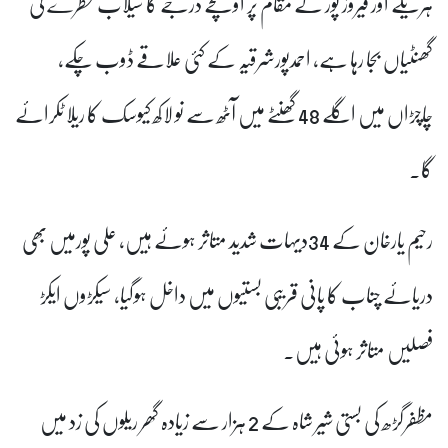
ہریکے اور فیروز پور کے مقام پر اونچے درجے کا سیلاب خطرے کی
گھنٹیاں بجا رہا ہے، احمدپورشرقیہ کے کئی علاقے ڈوب چکے،
چاچڑاں میں اگلے 48 گھنٹے میں آٹھ سے نو لاکھ کیوسک کا ریلا ٹکرائے
گا۔
رحیم یارخان کے 34دیہات شدید متاثر ہوئے ہیں، علی پورمیں بھی
دریائے چناب کا پانی قریبی بستیوں میں داخل ہوگیا، سیکڑوں ایکڑ
فصلیں متاثر ہوئی ہیں۔
مظفرگڑھ کی بستی شیر شاہ کے 2 ہزار سے زیادہ گھر ریلوں کی زد میں