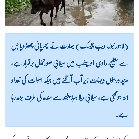
(لاہور نیوز، ویب ڈیسک) بھارت نے پھر پانی چھوڑ دیا جس
سے ستلج، راوی اور چناب میں سیلابی صورتحال برقرار ہے،
مزید درجنوں دیہات زیر آب آگئے ہیں جبکہ اموات کی تعداد
51 ہو گئی ہے، سیلابی ریلا ہیڈ پنجند سے سندھ کی طرف بڑھ رہا
ہے۔