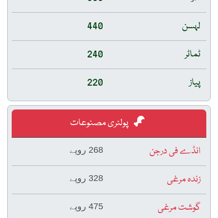
لہسن
440
ٹماٹر
240
پیاز
220
پولٹری مصنوعات
انڈے فی درجن
268 روپے
زندہ مرغی
328 روپے
گوشت مرغی
475 روپے