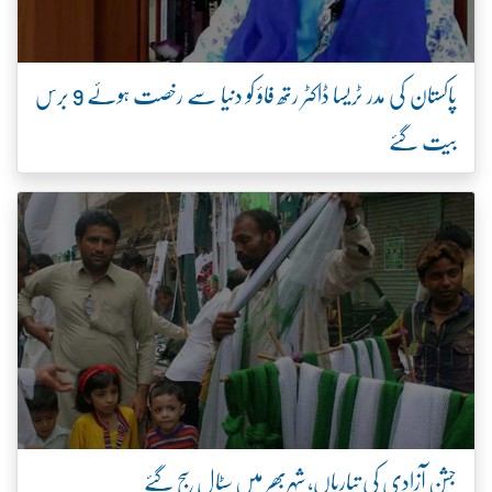
پاکستان کی مدر ٹریسا ڈاکٹر رتھ فاؤ کو دنیا سے رخصت ہوئے 9 برس
بیت گئے
جشنِ آزادی کی تیاریاں، شہربھر میں سٹال سج گئے