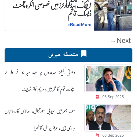
ٹریفک ہیڈکوارٹرزمیں خصوصی انکروچمنٹ
ڈیسک قائم
>
Read More
Next →
متعلقہ خبریں
دھرتی کیلئے سرحدوں پر سینہ سپر ہونے والے
سپوت قوم کا فخر ہیں: مریم نواز شریف
06 Sep 2025
صوبہ بھر میں سیلابی صورتحال، امدادی کارروائیاں
جاری ہیں: عرفان علی کاٹھیا
06 Sep 2025