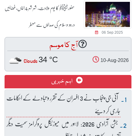
حضورﷺ کا یوم ولادت، شہر شہر چراغاں، فضائیں
درود و سلام کی صداؤں سے معطر
06 Sep 2025
آج کا موسم
34 °C
Clouds
10-Aug-2026
اہم خبریں
آئی جی پنجاب نے 3 افسران کے تقرر و تبادلے کے احکامات
جاری کر دیئے
جشنِ آزادی 2026: لاہور میں میوزیکل پروگرامز سمیت دیگر