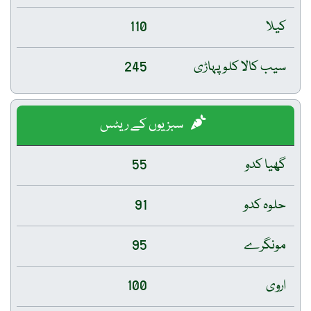
کیلا
110
سیب کالا کلو پہاڑی
245
سبزیوں کے ریٹس
گھیا کدو
55
حلوہ کدو
91
مونگرے
95
اروی
100