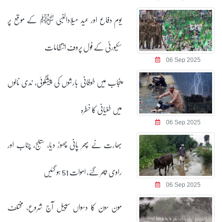
یوم دفاع اور عید میلادالنبی ﷺ کے موقع پر
سکیورٹی کے فول پروف انتظامات
06 Sep 2025
پنجاب میں طوفانی بارشوں کی پیشگوئی، ندی نالوں
میں طغیانی کا خطرہ
06 Sep 2025
بھارت نے پھر پانی چھوڑ دیا، ستلج، چناب اور
راوی بپھر گئے، اموات 51 ہو گئیں
06 Sep 2025
مون سون کا دسواں سپیل آج شروع، مختلف