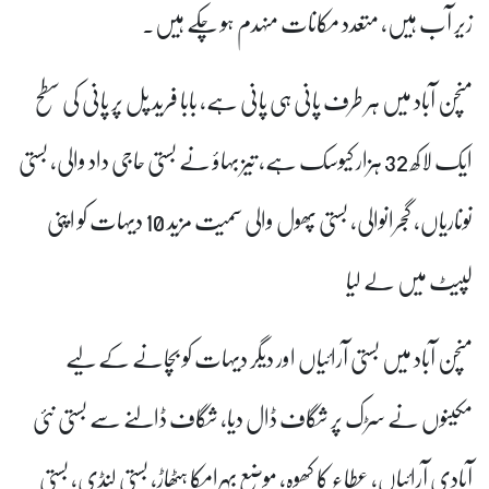
زیر آب ہیں، متعدد مکانات منہدم ہو چکے ہیں۔
منچن آباد میں ہر طرف پانی ہی پانی ہے، بابا فرید پل پر پانی کی سطح
ایک لاکھ 32 ہزار کیوسک ہے، تیز بہاؤ نے بستی حاجی داد والی، بستی
نوناریاں، گجرانوالی، بستی پھول والی سمیت مزید 10 دیہات کو اپنی
لپیٹ میں لے لیا
منچن آباد میں بستی آرائیاں اور دیگر دیہات کو بچانے کے لیے
مکینوں نے سڑک پر شگاف ڈال دیا، شگاف ڈالنے سے بستی نئی
آبادی آرائیاں، عطاء کا کھوہ، موضع بہرامکا ہٹھاڑ، بستی لنڈی، بستی