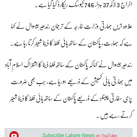
اخراج 3 لاکھ 37 ہزار 746 کیوسک ریکارڈ کیا گیا ہے۔
علاوہ ازیں بھارتی وزارتِ خارجہ کے ترجمان رندھیر جیسوال نے کہا
ہے کہ بھارت، پاکستان کے ساتھ ہائی فلَڈ کا ڈیٹا شیئر کرتا رہا ہے۔
رندھیر جیسوال نے کہا کہ پاکستان کے ساتھ فلَڈ ڈیٹا کا اشتراک اسلام آباد
میں بھارتی ہائی کمیشن کے ذریعے ہو رہا ہے، جب بھی ضرورت
پڑی سفارتی چینلز کے ذریعے پاکستان کے ساتھ ہائی فلَڈ کا ڈیٹا شیئر
کرتے رہے ہیں۔
Subscribe Lahore News
on YouTube