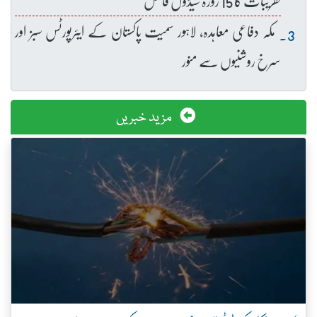
تقریبات کا 15 روزہ شیڈول فائنل
مکہ دفاعی معاہدہ، لاہور سمیت پاکستان کے ایئرپورٹس سبز اور
سرخ روشنیوں سے منور
مزید خبریں