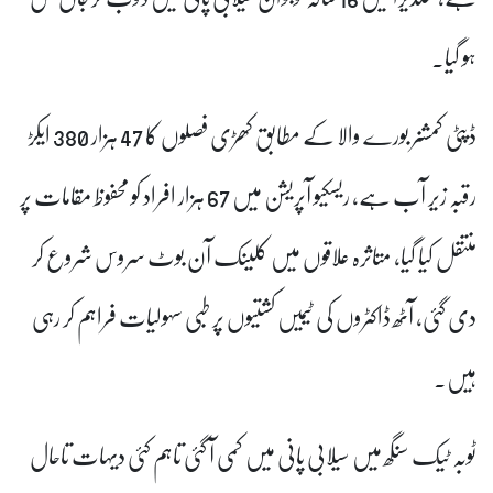
ہو گیا۔
ڈپٹی کمشنر بورے والا کے مطابق کھڑی فصلوں کا 47 ہزار 380 ایکڑ
رقبہ زیر آب ہے، ریسکیو آپریشن میں 67 ہزار افراد کو محفوظ مقامات پر
منتقل کیا گیا، متاثرہ علاقوں میں کلینک آن بوٹ سروس شروع کر
دی گئی، آٹھ ڈاکٹروں کی ٹیمیں کشتیوں پر طبی سہولیات فراہم کر رہی
ہیں۔
ٹوبہ ٹیک سنگھ میں سیلابی پانی میں کمی آ گئی تاہم کئی دیہات تاحال