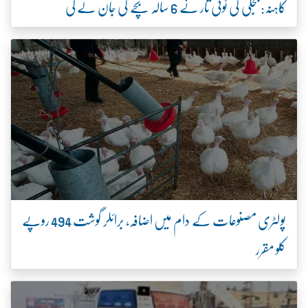
کاہنہ: بجلی کی ٹوٹی تار نے 6 سالہ بچے کی جان لے لی
پولٹری مصنوعات کے دام میں اضافہ، برائلر گوشت 494 روپے
کلو مقرر