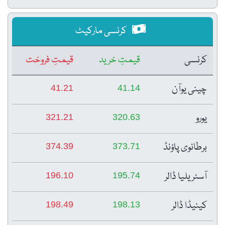
کرنسی مارکیٹ
کرنسی
قیمتِ خرید
قیمتِ فروخت
چینی یوآن
41.21
41.14
یورو
321.21
320.63
برطانوی پاؤنڈ
374.39
373.71
آسٹریلیا ڈالر
196.10
195.74
کینیڈا ڈالر
198.49
198.13