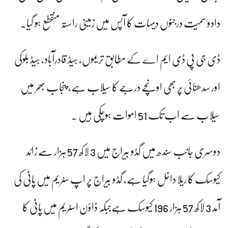
دادو سمیت درجنوں دیہات کا آپس میں زمینی راستہ منقطع ہو گیا۔
ڈی جی پی ڈی ایم اے کے مطابق تریموں، ہیڈ قادرآباد، ہیڈ بلوکی
اور سدھنائی پر بھی اونچے درجے کا سیلاب ہے، پنجاب بھر میں
سیلاب سے اب تک 51 اموات ہوچکی ہیں ۔
دوسری جانب سندھ میں گڈو بیراج میں 3 لاکھ 57 ہزار سے زائد
کیوسک کا ریلا داخل ہوگیا ہے، گڈو بیراج پر اپ سٹریم میں پانی کی
آمد 3 لاکھ 57 ہزار 196 کیوسک ہےجبکہ ڈاؤن اسٹریم میں پانی کا