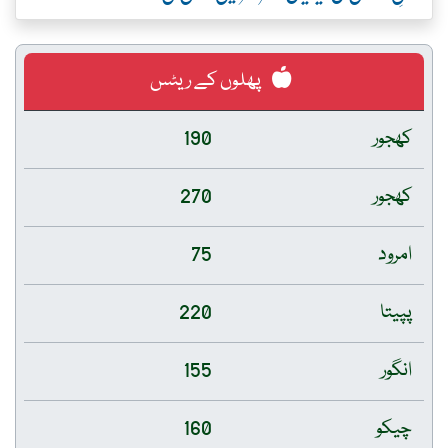
پھلوں کے ریٹس
کھجور
190
کھجور
270
امرود
75
پپیتا
220
انگور
155
چیکو
160