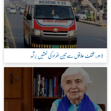
لاہور: مختلف علاقوں سے تین افراد کی نعشیں برآمد