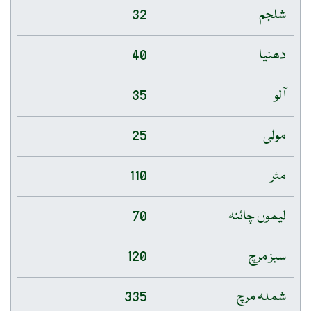
شلجم
32
دھنیا
40
آلو
35
مولی
25
مٹر
110
لیموں چائنہ
70
سبز مرچ
120
شملہ مرچ
335