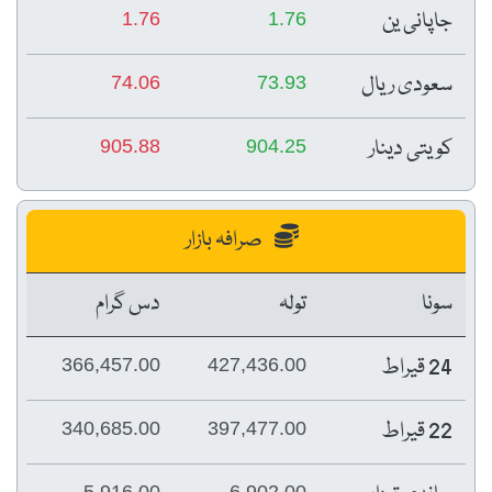
جاپانی ین
1.76
1.76
سعودی ریال
74.06
73.93
کویتی دینار
905.88
904.25
صرافہ بازار
سونا
تولہ
دس گرام
24 قیراط
366,457.00
427,436.00
22 قیراط
340,685.00
397,477.00
5,916.00
6,902.00