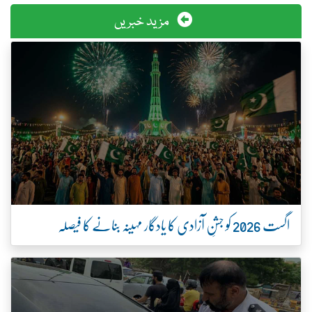
مزید خبریں
اگست 2026 کو جشنِ آزادی کا یادگار مہینہ بنانے کا فیصلہ