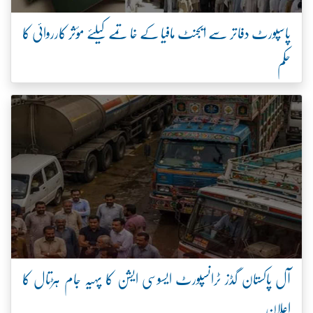
پاسپورٹ دفاتر سے ایجنٹ مافیا کے خاتمے کیلئے مؤثر کارروائی کا
حکم
آل پاکستان گڈز ٹرانسپورٹ ایسوسی ایشن کا پہیہ جام ہڑتال کا
اعلان