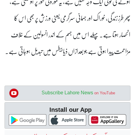
ہونے کی کوئی ایک وجہ نہیں ہے، یہ موروثی طور پر ہوسکتی ہے،
پھر طرز زندگی، خوراک اور جسمانی سرگرمی یعنی ورزش پر بھی اس کا
انحصار ہوتا ہے۔ پہلے اس میں جسم کے اندر انسولین کے خلاف
مزاحمت پیدا ہوتی ہے جو بعدازاں ذیابیطس میں تبدیل ہوجاتی ہے۔
Subscribe Lahore News
on YouTube
Install our App