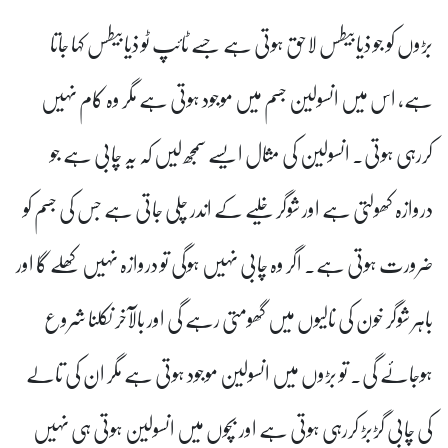
بڑوں کو جو ذیابیطس لاحق ہوتی ہے جسے ٹائپ ٹو ذیابیطس کہا جاتا
ہے، اس میں انسولین جسم میں موجود ہوتی ہے مگر وہ کام نہیں
کررہی ہوتی۔ انسولین کی مثال ایسے سمجھ لیں کہ یہ چابی ہے جو
دروازہ کھولتی ہے اور شوگر خلیے کے اندر چلی جاتی ہے جس کی جسم کو
ضرورت ہوتی ہے۔ اگر وہ چابی نہیں ہوگی تو دروازہ نہیں کھلے گا اور
باہر شوگر خون کی نالیوں میں گھومتی رہے گی اور بالآخر نکلنا شروع
ہوجائے گی۔ تو بڑوں میں انسولین موجود ہوتی ہے مگر ان کی تالے
کی چابی گڑبڑ کررہی ہوتی ہے اور بچوں میں انسولین ہوتی ہی نہیں