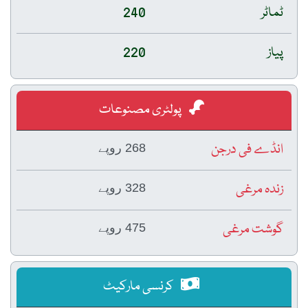
ٹماٹر
240
پیاز
220
پولٹری مصنوعات
انڈے فی درجن
268 روپے
زندہ مرغی
328 روپے
گوشت مرغی
475 روپے
کرنسی مارکیٹ