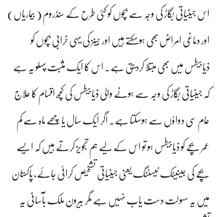
اس جینیاتی بگاڑ کی وجہ سے بچوں کو کئی طرح کے سنڈروم ( بیماریاں)
اور دماغی امراض بھی ہوسکتے ہیں اور جینز کی یہی خرابی بچوں کو
ذیابیطس میں بھی مبتلا کردیتی ہے۔ اس کا ایک مثبت پہلو یہ ہے
کہ جینیاتی بگاڑ کی وجہ سے ہونے والی ذیابیطس کی کچھ اقسام کا علاج
عام سی دواؤں سے ہوسکتا ہے۔ اگر ایک سال یا چھے ماہ سے کم
عمر بچے کو ذیابیطس ہو تو اس کے لیے ہم تجویز کرتے ہیں کہ ایسے
بچے کی جینیٹک ٹیسٹنگ یعنی جینیاتی تشخیص کرائی جائے، پاکستان
میں یہ سہولت دست یاب نہیں ہے مگر بیرون ملک بآسانی یہ