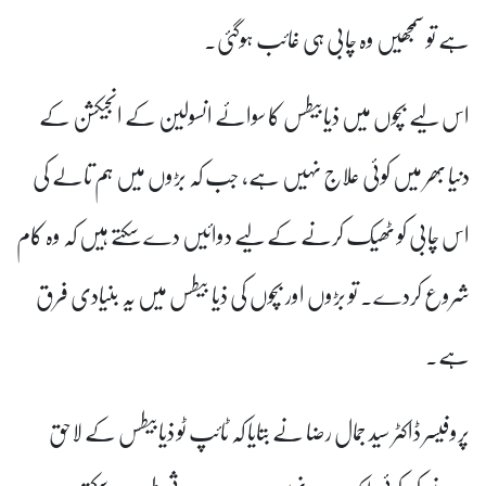
ہے تو سمجھیں وہ چابی ہی غائب ہوگئی۔
اس لیے بچوں میں ذیابیطس کا سوائے انسولین کے انجیکشن کے
دنیا بھر میں کوئی علاج نہیں ہے، جب کہ بڑوں میں ہم تالے کی
اس چابی کو ٹھیک کرنے کے لیے دوائیں دے سکتے ہیں کہ وہ کام
شروع کردے۔ تو بڑوں اور بچوں کی ذیا بیطس میں یہ بنیادی فرق
ہے۔
پروفیسر ڈاکٹر سید جمال رضا نے بتایا کہ ٹائپ ٹو ذیابیطس کے لاحق