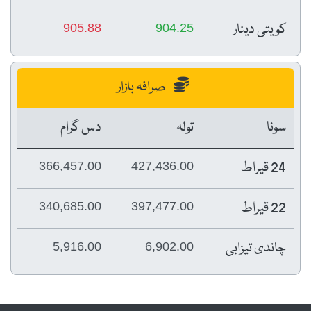
کویتی دینار
905.88
904.25
صرافہ بازار
سونا
تولہ
دس گرام
24 قیراط
366,457.00
427,436.00
22 قیراط
340,685.00
397,477.00
چاندی تیزابی
5,916.00
6,902.00