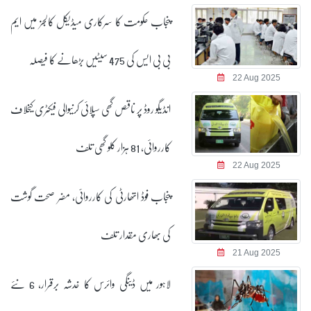
پنجاب حکومت کا سرکاری میڈیکل کالجز میں ایم
بی بی ایس کی 475 سیٹیں بڑھانے کا فیصلہ
22 Aug 2025
انڈیگو روڈ پر ناقص گھی سپلائی کرنیوالی فیکٹری کیخلاف
کارروائی، 81 ہزار کلو گھی تلف
22 Aug 2025
پنجاب فوڈ اتھارٹی کی کارروائی، مضر صحت گوشت
کی بھاری مقدار تلف
21 Aug 2025
لاہور میں ڈینگی وائرس کا خدشہ برقرار، 6 نئے