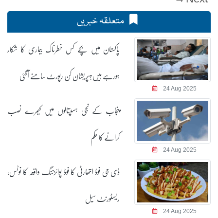
متعلقہ خبریں
پاکستان میں بچے کس خطرناک بیماری کا شکار
ہورہے ہیں؟پریشان کن رپورٹ سامنے آگئی
24 Aug 2025
پنجاب کے نجی ہسپتالوں میں کیمرے نصب
کرانے کا حکم
24 Aug 2025
ڈی جی فوڈ اتھارٹی کا فوڈ پوائزننگ واقعہ کا نوٹس،
ریسٹورنٹ سیل
24 Aug 2025