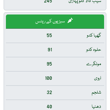
سیب کالا کلو پہاڑی
245
سبزیوں کے ریٹس
گھیا کدو
55
حلوہ کدو
91
مونگرے
95
اروی
100
شلجم
32
دھنیا
40