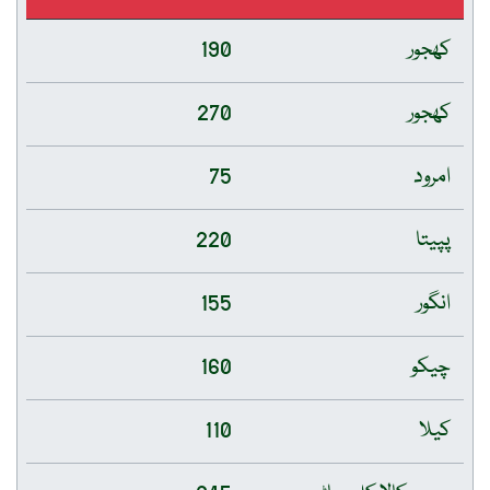
کھجور
190
کھجور
270
امرود
75
پپیتا
220
انگور
155
چیکو
160
کیلا
110