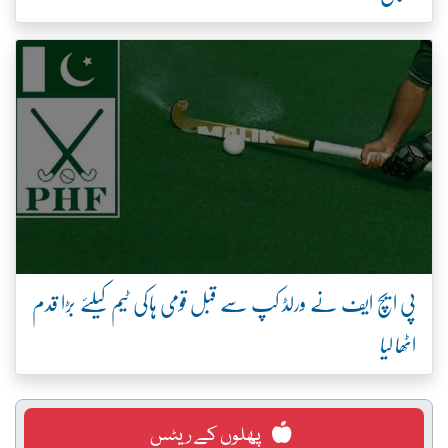
پی ایچ ایف نے ورلڈ کپ سے قبل قومی ہاکی ٹیم کیلئے بڑا قدم
اٹھا لیا
پھلوں کے ریٹس