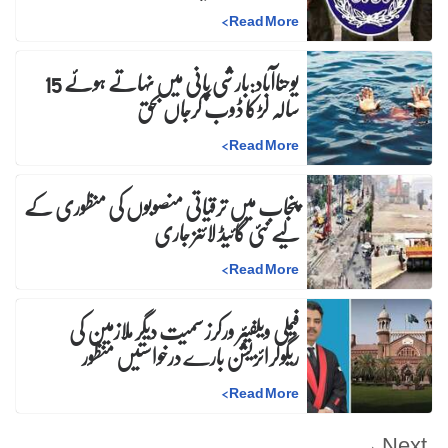
>
Read More
یوحناآباد:بارشی پانی میں نہاتے ہوئے 15
سالہ لڑکا ڈوب کرجاں بحق
>
Read More
پنجاب میں ترقیاتی منصوبوں کی منظوری کے
لیے نئی گائیڈ لائنز جاری
>
Read More
فیملی ویلفیئر ورکرز سمیت دیگر ملازمین کی
ریگولرائزیشن بارے درخواستیں منظور
>
Read More
Next →