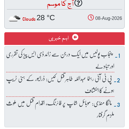
آج کا موسم
28 °C
Clouds
08-Aug-2026
اہم خبریں
پنجاب پولیس میں ایک درجن سے زائد ڈی ایس پیز کی تقرری
اور تبادلے
پی ٹی آئی رہنما عبداللہ طاہر قتل کیس: ڈرائیور کے ہنی ٹریپ
ہونے کا انکشاف
مانگا منڈی: موبائل شاپ پر فائرنگ، اقدام قتل میں ملوث
ملزم گرفتار