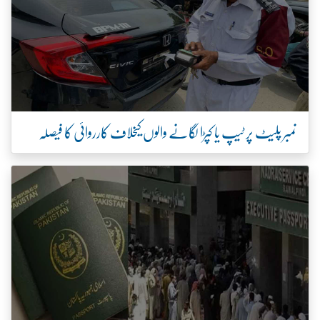
نمبر پلیٹ پر ٹیپ یا کپڑا لگانے والوں کیخلاف کارروائی کا فیصلہ