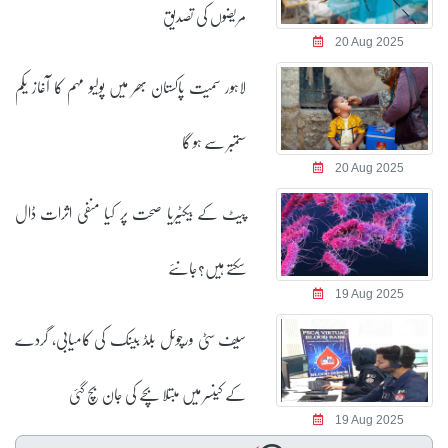
مریضوں کی تصدیق
20 Aug 2025
لاہور سمیت پاکستان بھر میں پولیو مہم کا آغاز یکم
ستمبر سے ہو گا
20 Aug 2025
پیٹ کے بیکٹیریا صحت پر کیا منفی اثرات ڈال
سکتے ہیں؟جانئے
19 Aug 2025
سیف سٹی ورچوئل بلڈ بینک کی کامیابی، گردے
کے کینسر میں مبتلا بچے کی جان بچ گئی
19 Aug 2025