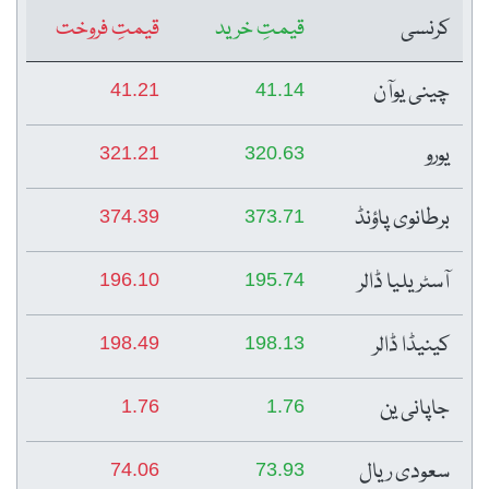
کرنسی
قیمتِ خرید
قیمتِ فروخت
چینی یوآن
41.21
41.14
یورو
321.21
320.63
برطانوی پاؤنڈ
374.39
373.71
آسٹریلیا ڈالر
196.10
195.74
کینیڈا ڈالر
198.49
198.13
جاپانی ین
1.76
1.76
سعودی ریال
74.06
73.93