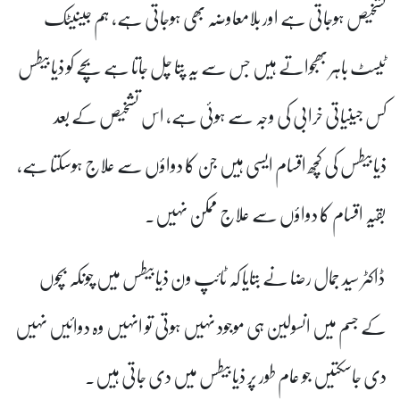
تشخیص ہوجاتی ہے اور بلامعاوضہ بھی ہوجاتی ہے، ہم جینیٹک
ٹیسٹ باہر بھجواتے ہیں جس سے یہ پتا چل جاتا ہے بچے کو ذیابیطس
کس جینیاتی خرابی کی وجہ سے ہوئی ہے، اس تشخیص کے بعد
ذیابیطس کی کچھ اقسام ایسی ہیں جن کا دواؤں سے علاج ہوسکتا ہے،
بقیہ اقسام کا دواؤں سے علاج ممکن نہیں۔
ڈاکٹر سید جمال رضا نے بتایا کہ ٹائپ ون ذیابیطس میں چونکہ بچوں
کے جسم میں انسولین ہی موجود نہیں ہوتی تو انہیں وہ دوائیں نہیں
دی جاسکتیں جو عام طور پر ذیابیطس میں دی جاتی ہیں۔