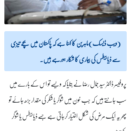
(ویب ڈیسک)ماہرین کا کہنا ہے کہ پاکستان میں بچے تیزی
سے ذیابیطس کی بیماری کا شکار ہورہے ہیں۔
پروفیسر ڈاکٹر سید جمال رضا نے بتایا کہ ویسے تو اس کے بارے میں
سب جانتے ہیں کہ جب خون میں شوگر یا شکر کی مقدار بڑھ جائے تو
پھر یہ ایک مرض کی شکل اختیار کرجاتی ہے جسے ذیابیطس یا شوگر