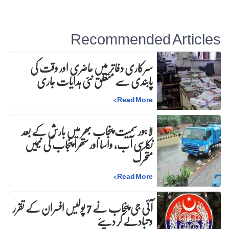
Recommended Articles
سرکاری دفاتر میں حاضری اور وقت کی
پابندی سے متعلق نئی ہدایات جاری
>
Read More
لاہور سمیت پنجاب بھر میں بارش کے بعد
نکاسی آب، واسا اور ستھرا پنجاب کی ٹیمیں
متحرک
>
Read More
آئی جی پنجاب نے 7 پولیس افسران کے تقرر
و تبادلے کر دیئے