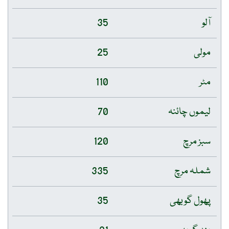
آلو
35
مولی
25
مٹر
110
لیموں چائنہ
70
سبز مرچ
120
شملہ مرچ
335
پھول گوبھی
35