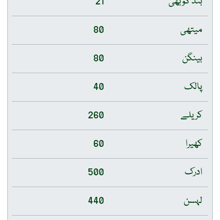
بند گوبھی
21
میتھی
80
بینگن
80
پالک
40
کریلے
260
کھیرا
60
ادرک
500
لہسن
440