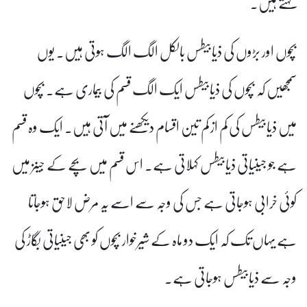
کہتے ہیں۔
بچوں اور بڑوں کی ذیابیطس بالکل الگ الگ ہوتی ہیں۔ یوں
سمجھیں کہ بچوں کی ذیابیطس ایک الگ قسم کی بیماری ہے۔ بچوں
میں ذیابیطس کی کم از کم تین اقسام دیکھنے میں آتی ہیں۔ ایک وہ قسم
ہے جو جینیاتی ذیابیطس کہلاتی ہے۔ اس قسم میں بچے کے جینز میں
کوئی خرابی ہوجاتی ہے جس کی وجہ سے اسے یہ مرض لاحق ہوجاتا
ہے یہاں تک کہ ایک دو ماہ کے شیرخوار بچوں کو بھی جینیاتی بگاڑ کی
وجہ سے ذیابیطس ہوجاتی ہے۔