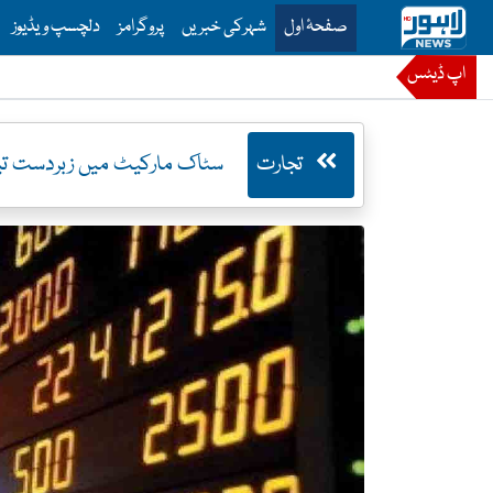
is is the main menu for Lahore News
صفحۂ اول
شہرکی خبریں
پروگرامز
دلچسپ ویڈیوز
اپ ڈیٹس
تجارت
سٹاک مارکیٹ میں زبردست تیزی، ہنڈرڈ انڈ