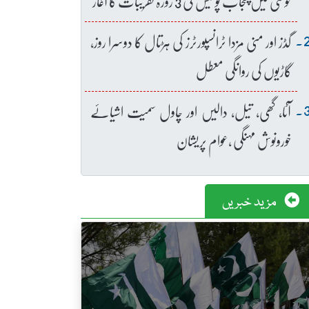
خوشی میں پنجاب پولیس کی 3 روزہ تقریبات کا آغاز
گڈز اور منی مزدا ٹرانسپورٹرز کی ہڑتال کا دوسرا روز،
گاڑیوں کی روانگی معطل
آٹا، گھی، تیل، دالیں اور چاول سمیت اشیائے
خورونوش مہنگی ،عوام پریشان
مزید خبریں