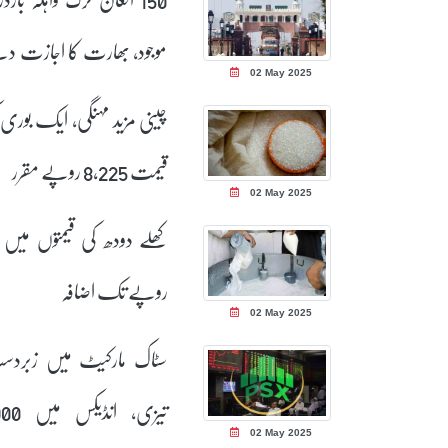
موجود، بھارت کا اجازت دی
02 May 2025
سے انکار
چینی مزید مہنگی، ایک بوری 
قیمت 8,225 روپے مقرر
02 May 2025
روپے تک اضافہ
02 May 2025
سٹاک مارکیٹ میں زبرد
تیزی، انڈیکس
02 May 2025