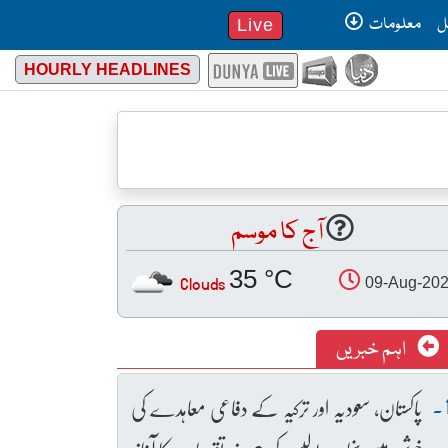
ل
معلومات
Live
HOURLY HEADLINES
آج کا موسم
35 °C
Clouds
09-Aug-20
اہم خبریں
پاکستان، سعودیہ اور ترکیہ کے دفاعی معاہدے کی