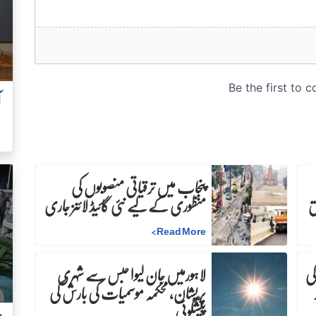
آ
س
پنجاب میں ترقیاتی منصوبوں کی
منظوری کے لیے نئی گائیڈ لائنز جاری
>
Read More
کی
لاہورمیں جان لیوا حبس سے شہری
پریشان، محکمہ موسمیات کی بارش کی
پیشگوئی