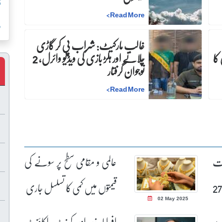
ق
>
Read More
ر
غالب مارکیٹ: شراب پی کر گاڑی
کا
چلانے اور ہلڑ بازی کی ویڈیو وائرل، 2
نوجوان گرفتار
>
Read More
ست
عالمی و مقامی سطح پر سونے کی
یکس میں 2787
قیمتوں میں کمی کا تسلسل جاری
02 May 2025
 پر
افراط زر اور کرنٹ اکاؤنٹ