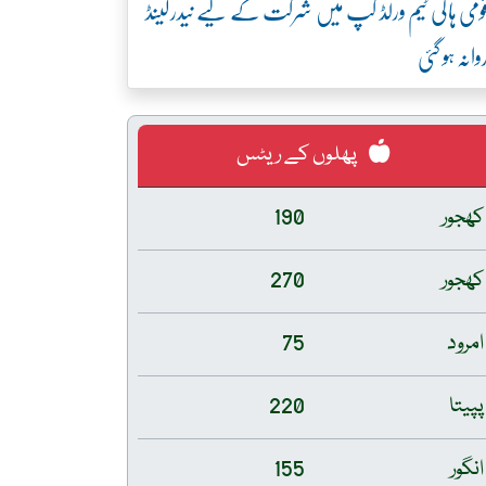
ومی ہاکی ٹیم ورلڈ کپ میں شرکت کے لیے نیدرلینڈ
وانہ ہو گئی
پھلوں کے ریٹس
کھجور
190
کھجور
270
امرود
75
پپیتا
220
انگور
155