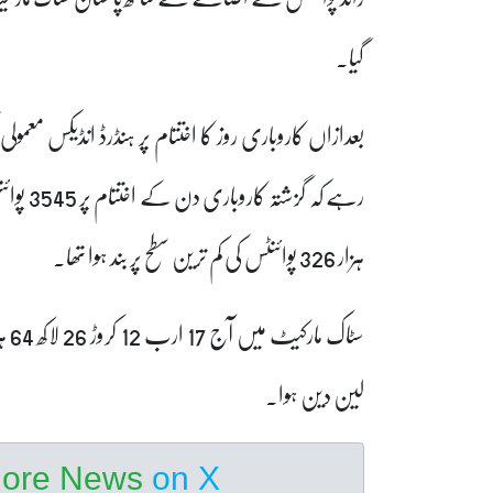
گیا۔
ہزار 326 پوائنٹس کی کم ترین سطح پر بند ہوا تھا۔
لین دین ہوا۔
hore News
on X