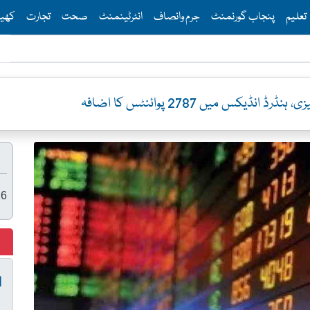
Th
تعلیم
پنجاب گورنمنٹ
جرم وانصاف
انٹرٹینمنٹ
صحت
تجارت
کھی
یکس میں 2787 پوائنٹس کا اضافہ
26