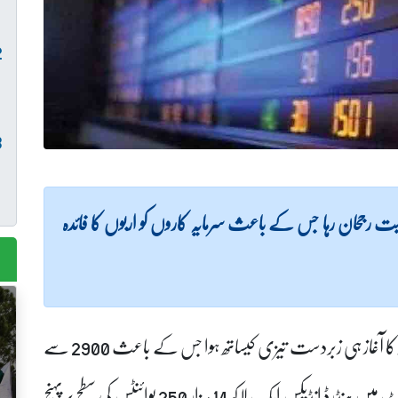
مثبت رجحان رہا جس کے باعث سرمایہ کاروں کو اربوں کا فائدہ
کاروباری ہفتے کے آخری روز سٹاک ایکسچینج میں کاروبار کا آغاز ہی زبردست تیزی کیساتھ ہوا جس کے باعث 2900 سے
زائد پوائنٹس کے اضافے کے ساتھ پاکستان سٹاک مارکیٹ میں ہنڈرڈ انڈیکس ایک لاکھ 14 ہزار 250 پوائنٹس کی سطح پر پہنچ