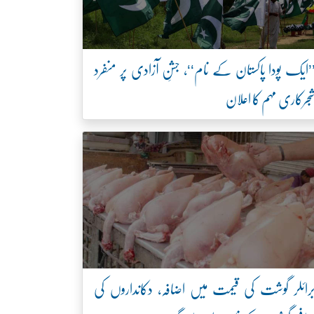
’ایک پودا پاکستان کے نام‘‘، جشنِ آزادی پر منفرد
جرکاری مہم کا اعلان
رائلر گوشت کی قیمت میں اضافہ، دکانداروں کی