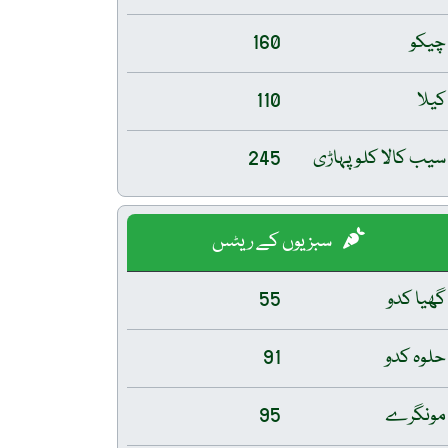
چیکو
160
کیلا
110
سیب کالا کلو پہاڑی
245
سبزیوں کے ریٹس
گھیا کدو
55
حلوہ کدو
91
مونگرے
95