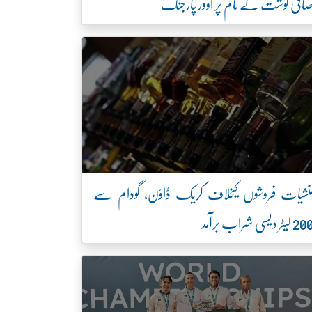
افی گوشت کے نام پر اوورچارجنگ
نشیات فروشوں کیخلاف کریک ڈاؤن، گودام سے
2 لیٹر دیسی شراب برآمد