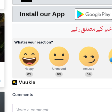
ص
Install our App
بر کے متعلق رائے
م
00