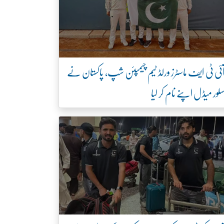
ئی ٹی ایف ماسٹرز ورلڈ ٹیم چیمپئن شپ، پاکستان نے
لور میڈل اپنے نام کر لیا