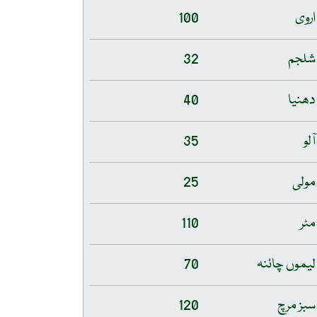
اروی
100
شلجم
32
دھنیا
40
آلو
35
مولی
25
مٹر
110
لیموں چائنہ
70
سبز مرچ
120