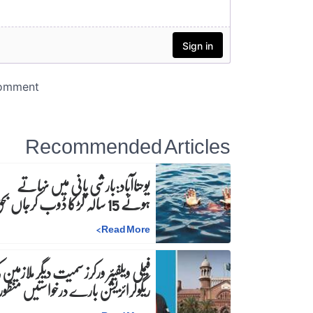
Recommended Articles
یوحناآباد:بارشی پانی میں نہاتے
ہوئے 15 سالہ لڑکا ڈوب کرجاں بحق
>
Read More
فیملی ویلفیئر ورکرز سمیت دیگر ملازمین 
ریگولرائزیشن بارے درخواستیں منظور