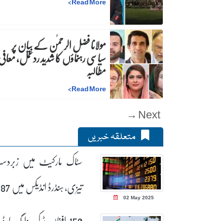
>
Read More
مولانا فضل الرحمٰن کے بیان پر
سیاسی رہنماؤں کا شدید ردعمل، معافی 
مطالبہ
>
Read More
Next →
متعلقہ خبریں
سٹاک مارکیٹ میں زبرد
تیزی، ہنڈرڈ انڈ
02 May 2025
پوائنٹس کا اضافہ
150 افغان ٹرک واہگہ بارڈر