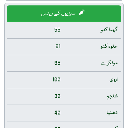
سبزیوں کے ریٹس
گھیا کدو
55
حلوہ کدو
91
مونگرے
95
اروی
100
شلجم
32
دھنیا
40