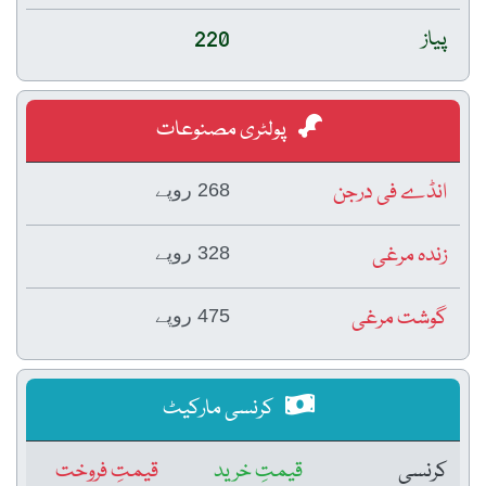
پیاز
220
پولٹری مصنوعات
انڈے فی درجن
268 روپے
زندہ مرغی
328 روپے
گوشت مرغی
475 روپے
کرنسی مارکیٹ
کرنسی
قیمتِ خرید
قیمتِ فروخت