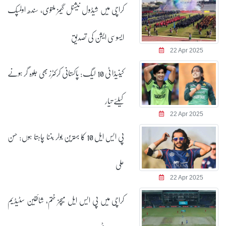
کراچی میں شیڈول نیشنل گیمز ملتوی، سندھ اولمپک
ایسوسی ایشن کی تصدیق
22 Apr 2025
کینیڈا ٹی 10 لیگ: پاکستانی کرکٹرز بھی جلوہ گر ہونے
کیلئے تیار
22 Apr 2025
پی ایس ایل 10 کا بہترین بولر بننا چاہتا ہوں: حسن
علی
22 Apr 2025
کراچی میں پی ایس ایل میچز ختم، شائقین سٹیڈیم