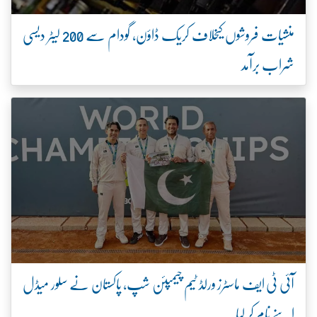
منشیات فروشوں کیخلاف کریک ڈاؤن، گودام سے 200 لیٹر دیسی
شراب برآمد
آئی ٹی ایف ماسٹرز ورلڈ ٹیم چیمپئن شپ، پاکستان نے سلور میڈل
اپنے نام کر لیا