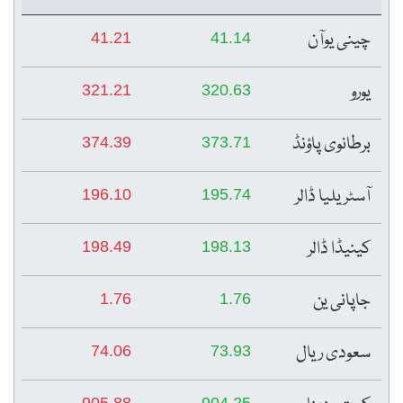
چینی یوآن
41.21
41.14
یورو
321.21
320.63
برطانوی پاؤنڈ
374.39
373.71
آسٹریلیا ڈالر
196.10
195.74
کینیڈا ڈالر
198.49
198.13
جاپانی ین
1.76
1.76
سعودی ریال
74.06
73.93
905.88
904.25