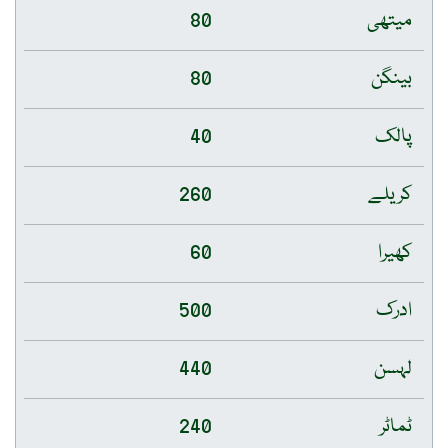
میتھی
80
بینگن
80
پالک
40
کریلے
260
کھیرا
60
ادرک
500
لہسن
440
ٹماٹر
240