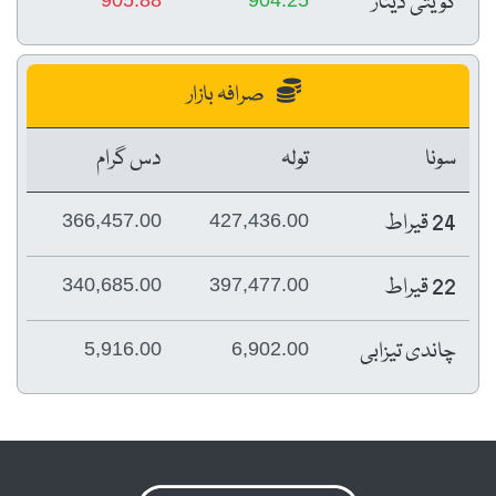
کویتی دینار
صرافہ بازار
سونا
تولہ
دس گرام
24 قیراط
366,457.00
427,436.00
22 قیراط
340,685.00
397,477.00
چاندی تیزابی
5,916.00
6,902.00