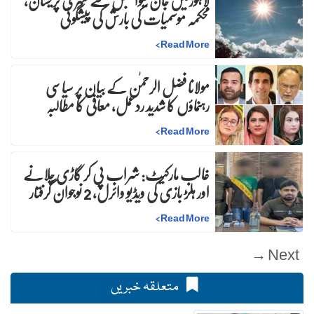
لاہورمیں جان لیوا حبس سے شہری پریشان،
محکمہ موسمیات کی بارش کی پیشگوئی
>
Read More
مولانا فضل الرحمٰن کے بیان پر سیاسی
رہنماؤں کا شدید ردعمل، معافی کا مطالبہ
>
Read More
غالب مارکیٹ: شراب پی کر گاڑی چلانے
اور ہلڑ بازی کی ویڈیو وائرل، 2 نوجوان گرفتار
>
Read More
Next →
متعلقہ خبریں