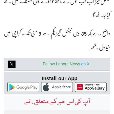
نیشنل گیمز اب کب ہوں گے ہفتے کو ہونے والی میٹنگ میں طے
کیا جائے گا۔
واضح رہے کہ 35 ویں نیشنل گیمز یکم سے 9 مئی تک کراچی میں
شیڈول تھے۔
Follow Lahore News
on X
Install our App
آپ کی اس خبر کے متعلق رائے