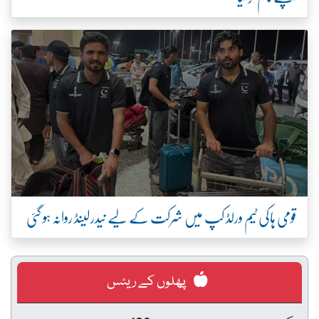
قومی ہاکی ٹیم ورلڈ کپ میں شرکت کے لیے نیدرلینڈ روانہ ہو گئی
پھلوں کے ریٹس