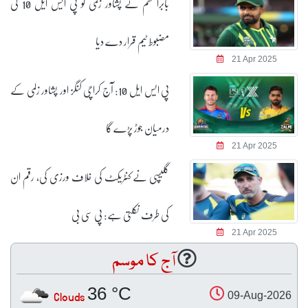
بابراعظم نے پشاور زلمی کو پی ایس ایل 10 کی
مضبوط ٹیم قرار دے دیا
21 Apr 2025
پی ایس ایل 10: آج کراچی کنگز اور پشاور زلمی کے
درمیان جوڑ پڑے گا
21 Apr 2025
گلیسپی نے کنٹریکٹ کی خلاف ورزی کی، رقم ان
کی طرف نکلتی ہے: پی سی بی
21 Apr 2025
آج کا موسم
36 °C
Clouds
09-Aug-2026