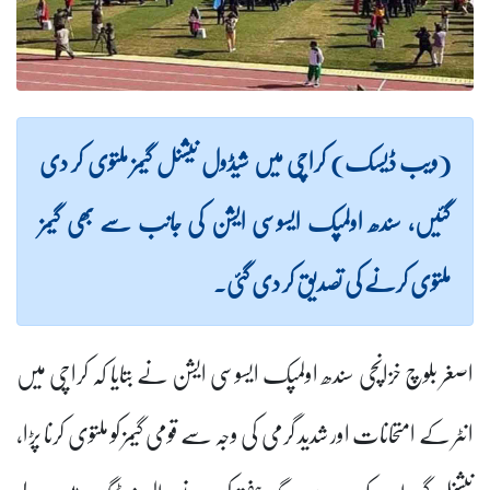
(ویب ڈیسک) کراچی میں شیڈول نیشنل گیمز ملتوی کر دی
گئیں، سندھ اولمپک ایسوسی ایشن کی جانب سے بھی گیمز
ملتوی کرنے کی تصدیق کر دی گئی۔
اصغر بلوچ خزانچی سندھ اولمپک ایسوسی ایشن نے بتایا کہ کراچی میں
انٹر کے امتحانات اور شدید گرمی کی وجہ سے قومی گیمز کو ملتوی کرنا پڑا،