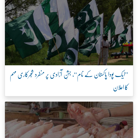
’’ایک پودا پاکستان کے نام‘‘، جشنِ آزادی پر منفرد شجرکاری مہم
کا اعلان