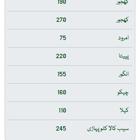
کھجور
190
کھجور
270
امرود
75
پپیتا
220
انگور
155
چیکو
160
کیلا
110
سیب کالا کلو پہاڑی
245