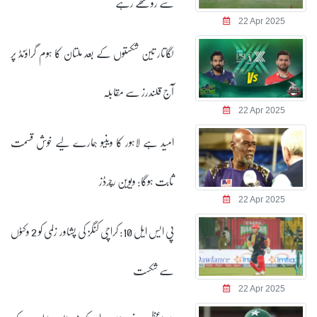
سے روٹھے رہے
22 Apr 2025
لگاتار تین شکستوں کے بعد ملتان کا ہوم گراؤنڈ پر
آج قلندرز سے مقابلہ
22 Apr 2025
امید ہے لاہور کا وینیو ہمارے لیے خوش قسمت
ثابت ہوگا: ویوین رچرڈز
22 Apr 2025
پی ایس ایل 10: کراچی کنگز کی پشاور زلمی کو 2 وکٹوں
سے شکست
22 Apr 2025