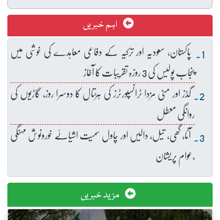
اہم خبریں
پاکستان، سعودیہ اور ترکیہ کے دفاعی معاہدے کی خوشی میں
پنجاب پولیس کی 3 روزہ تقریبات کا آغاز
گڈز اور منی مزدا ٹرانسپورٹرز کی ہڑتال کا دوسرا روز، گاڑیوں کی
روانگی معطل
آٹا، گھی، تیل، دالیں اور چاول سمیت اشیائے خورونوش مہنگی
،عوام پریشان
مزید خبریں