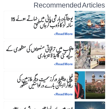
Recommended Articles
یوحناآباد:بارشی پانی میں نہاتے ہوئے 15
سالہ لڑکا ڈوب کرجاں بحق
>
Read More
پنجاب میں ترقیاتی منصوبوں کی منظوری کے
لیے نئی گائیڈ لائنز جاری
>
Read More
فیملی ویلفیئر ورکرز سمیت دیگر ملازمین کی
ریگولرائزیشن بارے درخواستیں منظور
>
Read More