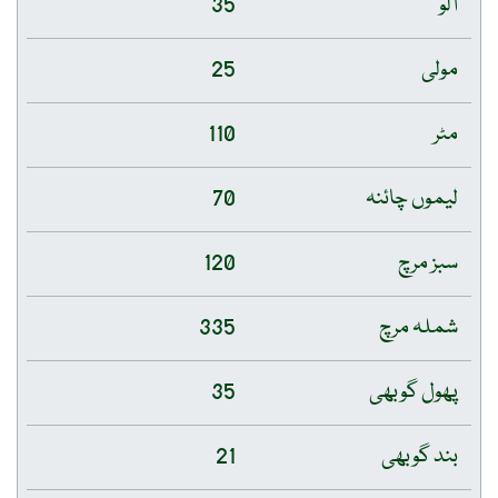
آلو
35
مولی
25
مٹر
110
لیموں چائنہ
70
سبز مرچ
120
شملہ مرچ
335
پھول گوبھی
35
بند گوبھی
21