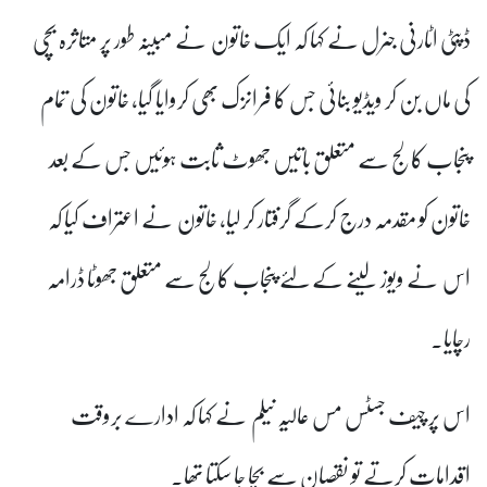
ڈپٹی اٹارنی جنرل نے کہا کہ ایک خاتون نے مبینہ طور پر متاثرہ بچی
کی ماں بن کر ویڈیو بنائی جس کا فرانزک بھی کروایا گیا، خاتون کی تمام
پنجاب کالج سے متعلق باتیں جھوٹ ثابت ہوئیں جس کے بعد
خاتون کو مقدمہ درج کرکے گرفتار کر لیا، خاتون نے اعتراف کیا کہ
اس نے ویوز لینے کے لئے پنجاب کالج سے متعلق جھوٹا ڈرامہ
رچایا۔
اس پر چیف جسٹس مس عالیہ نیلم نے کہا کہ ادارے بروقت
اقدامات کرتے تو نقصان سے بچا جا سکتا تھا۔