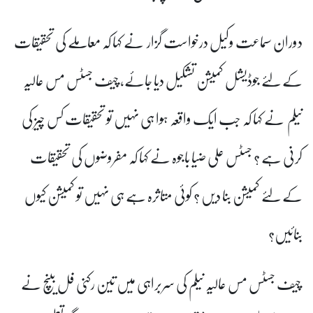
دوران سماعت وکیل درخواست گزار نے کہا کہ معاملے کی تحقیقات
کے لئے جوڈیشل کمیشن تشکیل دیا جائے، چیف جسٹس مس عالیہ
نیلم نے کہا کہ جب ایک واقعہ ہوا ہی نہیں تو تحقیقات کس چیز کی
کرنی ہے ؟ جسٹس علی ضیا باجوہ نے کہا کہ مفروضوں کی تحقیقات
کے لئے کمیشن بنا دیں ؟ کوئی متاثرہ ہے ہی نہیں تو کمیشن کیوں
بنائیں؟
چیف جسٹس مس عالیہ نیلم کی سربراہی میں تین رکنی فل بینچ نے