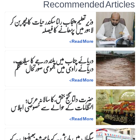
Recommended Articles
وزیرِ تعلیم پنجاب رانا سکندر حیات کا ٹیچر بن کر
لاہور میں پڑھانے کا فیصلہ
>
Read More
دریائے چناب میں بلند درجے کا سیلاب،
دریائے راوی میں مجموعی صورتحال مستحکم
>
Read More
حضرت داتا گنج بخش ؒ کا سالانہ عرس;
انتظامات کے حوالے سے خصوصی اجلاس
>
Read More
سگیاں میں بارش کے باعث بھینسوں کے