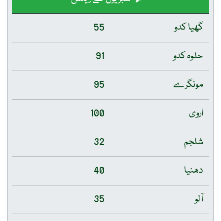
گھیا کدو
55
حلوہ کدو
91
مونگرے
95
اروی
100
شلجم
32
دھنیا
40
آلو
35