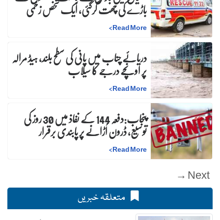
باڑے کی چھت گرگئی، ایک شخص زخمی
>
Read More
دریائے چناب میں پانی کی سطح بلند، ہیڈ مرالہ
پر اونچے درجے کا سیلاب
>
Read More
پنجاب:دفعہ 144 کے نفاذ میں 30 روز کی
توسیع، ڈرون اُڑانے پر پابندی برقرار
>
Read More
Next →
متعلقہ خبریں