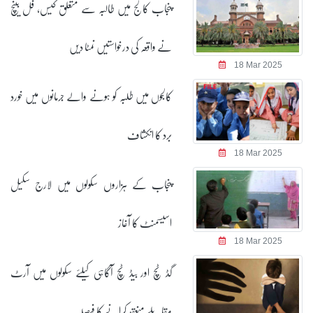
پنجاب کالج میں طالبہ سے متعلق کیس، فل بینچ
نے واقعہ کی درخواستیں نمٹا دیں
18 Mar 2025
کالجوں میں طلبہ کو ہونے والے جرمانوں میں خورد
برد کا انکشاف
18 Mar 2025
پنجاب کے ہزاروں سکولوں میں لارج سکیل
اسیسمنٹ کا آغاز
18 Mar 2025
گڈ ٹچ اور بیڈ ٹچ آگاہی کیلئے سکولوں میں آرٹ
مقابلے منعقد کرانے کا فیصلہ