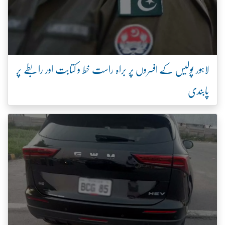
لاہور پولیس کے افسروں پر براہ راست خط و کتابت اور رابطے پر
پابندی