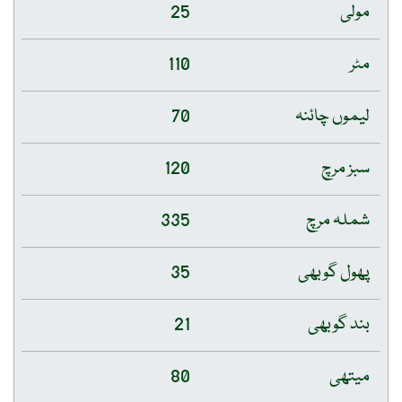
مولی
25
مٹر
110
لیموں چائنہ
70
سبز مرچ
120
شملہ مرچ
335
پھول گوبھی
35
بند گوبھی
21
میتھی
80