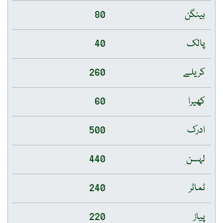
بینگن
80
پالک
40
کریلے
260
کھیرا
60
ادرک
500
لہسن
440
ٹماٹر
240
پیاز
220