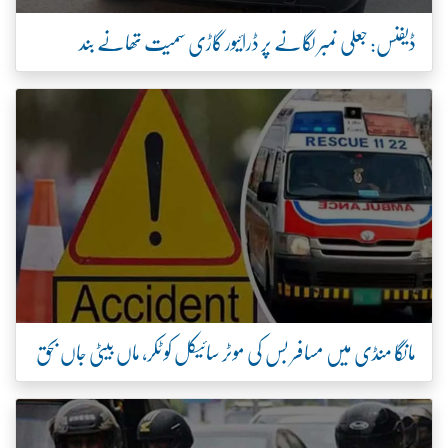
ڈیفنس: جعلی نمبر لگانے پر ڈرائیور گاڑی سمیت تھانے بند
مانگا منڈی میں مسافر بس کی موٹر سائیکل کو ٹکر، ماں بیٹی جاں بحق