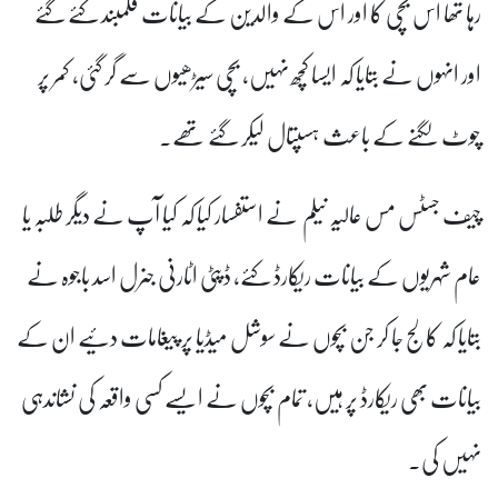
رہا تھا اس بچی کا اور اس کے والدین کے بیانات قلمبند کئے گئے
اور انہوں نے بتایا کہ ایسا کچھ نہیں، بچی سیڑھیوں سے گر گئی، کمر پر
چوٹ لگنے کے باعث ہسپتال لیکر گئے تھے۔
چیف جسٹس مس عالیہ نیلم نے استفسار کیا کہ کیا آپ نے دیگر طلبہ یا
عام شہریوں کے بیانات ریکارڈ کئے، ڈپٹی اٹارنی جنرل اسد باجوہ نے
بتایا کہ کالج جا کر جن بچوں نے سوشل میڈیا پر پیغامات دئیے ان کے
بیانات بھی ریکارڈ پر ہیں، تمام بچوں نے ایسے کسی واقعہ کی نشاندہی
نہیں کی۔