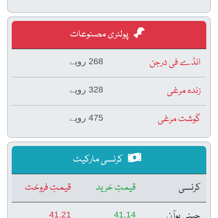
پولٹری مصنوعات
انڈے فی درجن
268 روپے
زندہ مرغی
328 روپے
گوشت مرغی
475 روپے
کرنسی مارکیٹ
کرنسی
قیمتِ خرید
قیمتِ فروخت
چینی یوآن
41.21
41.14