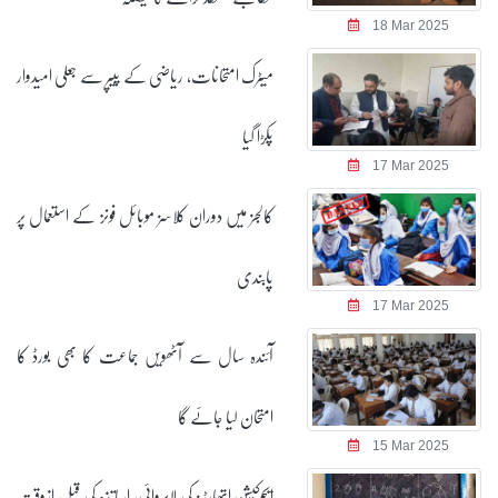
18 Mar 2025
میٹرک امتحانات، ریاضی کے پیپر سے جعلی امیدوار
پکڑا گیا
17 Mar 2025
کالجز میں دوران کلاسز موبائل فونز کے استعمال پر
پابندی
17 Mar 2025
آئندہ سال سے آٹھویں جماعت کا بھی بورڈ کا
امتحان لیا جائے گا
15 Mar 2025
ایجوکیشن اتھارٹیز کی لاپروائی، اساتذہ کی قبل ازوقت