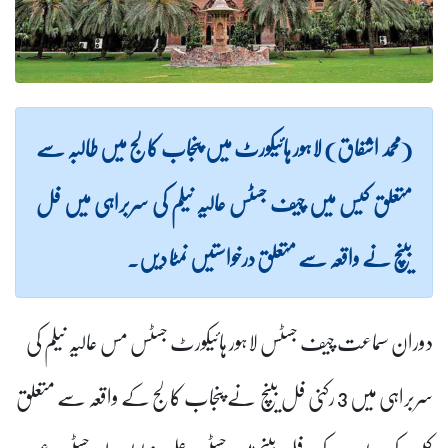
(محمد اشفاق) لاہور ہائیکورٹ میں پنجاب کالج میں طالبہ سے
متعلق کیس میں چیف جسٹس عالیہ نیلم کی سربراہی میں فل
بینچ نے واقعہ سے متعلق درخواستیں نمٹا دیں۔
دوران سماعت چیف جسٹس لاہور ہائیکورٹ جسٹس مس عالیہ نیلم کی
سربراہی میں 3 رکنی فل بینچ نے پنجاب کالج کے واقعہ سے متعلق