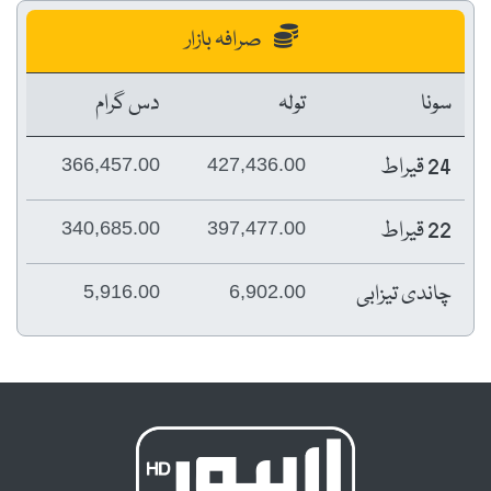
صرافہ بازار
سونا
تولہ
دس گرام
24 قیراط
366,457.00
427,436.00
22 قیراط
340,685.00
397,477.00
چاندی تیزابی
5,916.00
6,902.00