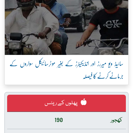
سائیڈ ویو میررز اور انڈیکیٹرز کے بغیر موٹرسائیکل سواروں کے
جرمانے کرنے کا فیصلہ
پھلوں کے ریٹس
کھجور
190