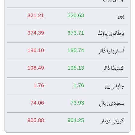
یورو
321.21
320.63
برطانوی پاؤنڈ
374.39
373.71
آسٹریلیا ڈالر
196.10
195.74
کینیڈا ڈالر
198.49
198.13
جاپانی ین
1.76
1.76
سعودی ریال
74.06
73.93
کویتی دینار
905.88
904.25