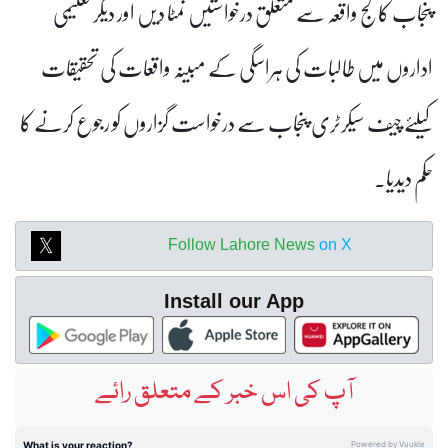
پنجاب کالج واقعہ سے متعلق درخواستیں نمٹا دیں اور دیگر تعلیمی
اداروں میں طالبات کی ہراسگی کے مبینہ واقعات کی تحقیقات
کیلئے چیف سیکرٹری پنجاب سے درخواست گزاروں کو رجوع کرنے کا
حکم دیدیا۔
Follow Lahore News
on X
Install our App
آپ کی اس خبر کے متعلق رائے