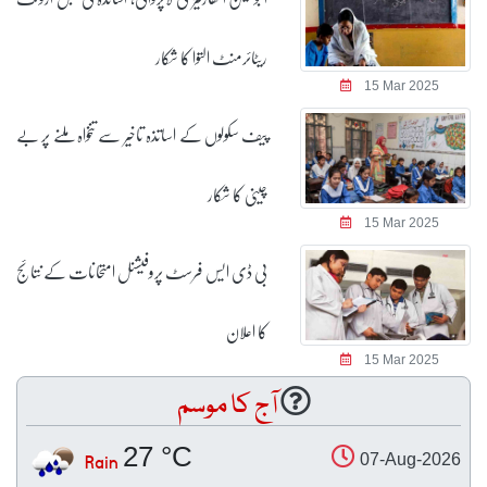
ریٹائرمنٹ التوا کا شکار
15 Mar 2025
پیف سکولوں کے اساتذہ تاخیر سے تنخواہ ملنے پر بے
چینی کا شکار
15 Mar 2025
بی ڈی ایس فرسٹ پروفیشنل امتحانات کے نتائج
کا اعلان
15 Mar 2025
آج کا موسم
27 °C
Rain
07-Aug-2026