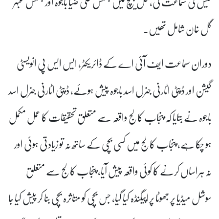
کیس کی سماعت کی، فل بینچ میں جسٹس علی ضیا باجوہ اور جسٹس عبہر
گل خان شامل تھیں۔
دوران سماعت ایف آئی اے کے ڈائریکٹر، ایس ایس پی انویسٹی
گیشن اور ڈپٹی اٹارنی جنرل اسد باجوہ پیش ہوئے، ڈپٹی اٹارنی جنرل اسد
باجوہ نے بتایا کہ پنجاب کالج واقعہ سے متعلق تحقیقات کا عمل مکمل
ہو چکا ہے، پنجاب کالج میں کسی بچی کے ساتھ نہ تو زیادتی ہوئی اور
نہ ہراساں کرنے کا کوئی واقعہ پیش آیا، پنجاب کالج سے متعلق
سوشل میڈیا پر جھوٹا پراپیگنڈہ کیا گیا، جس بچی کو متاثرہ بچی بنا کر پیش کیا جا