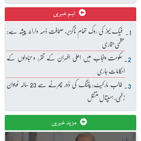
اہم خبریں
فیک نیوز کی روک تھام ناگزیر، صحافت ذمہ دارانہ پیشہ ہے:
عظمیٰ بخاری
حکومت پنجاب میں اعلیٰ افسران کے تقرر و تبادلوں کے
احکامات جاری
غالب مارکیٹ: پتنگ کی ڈور پھرنے سے 23 سالہ نوجوان
زخمی، ہسپتال منتقل
مزید خبریں