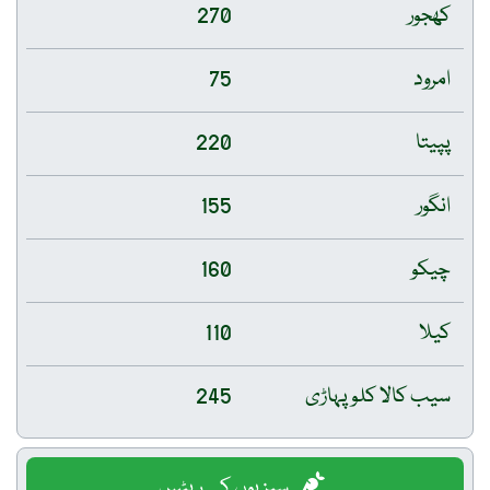
کھجور
270
امرود
75
پپیتا
220
انگور
155
چیکو
160
کیلا
110
سیب کالا کلو پہاڑی
245
سبزیوں کے ریٹس