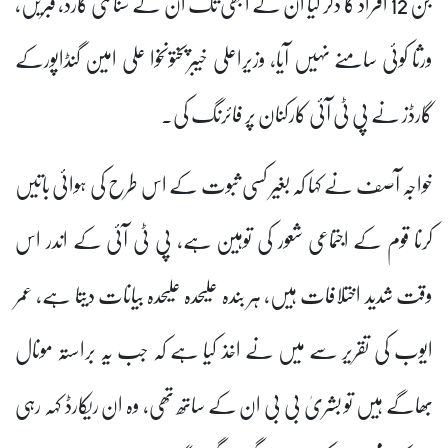
جن 12 افراد کا ذکر کیا ان کے ابھی تک ان کے شناختی کارڈ، قبریں،
ورثا کوئی سامنے نہیں آیا، وزیراعلی خیبرپختونخوا علی امین گنڈاپورکے
گارڈز نے پی ٹی آئی کارکنان پر فائرنگ کی۔
خواجہ آصف نے کہا کہ بغیر کسی ثبوت کے اس طرح کی ہوائی باتیں
کرنا قوم کے اجتماعی شعور کی توہین ہے، پی ٹی آئی کے اندر اس
وقت شدید اختلافات ہیں، ہر بندہ علیحدہ علیحدہ بیانات دیتا ہے، عمر
ایوب کی تقریر سے میں نے اخذ کیا ہے کہ جب یہ براستہ مونال
بھاگے ہیں تو بشریٰ بی بی ان کے ساتھ تھی، وہ ان ریکارڈ کہہ رہی