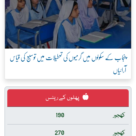
پنجاب کے سکولوں میں گرمیوں کی تعطیلات میں توسیع کی قیاس
آرائیاں
پھلوں کے ریٹس
کھجور
190
کھجور
270