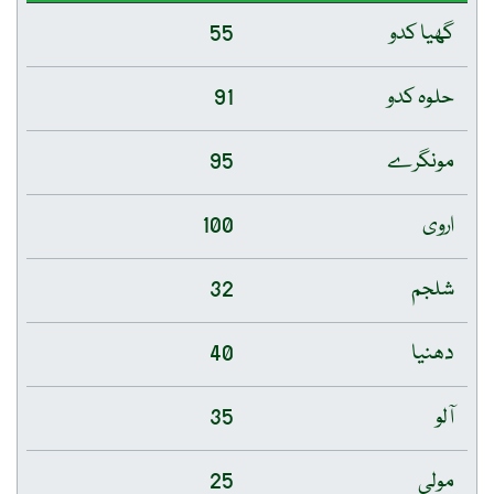
گھیا کدو
55
حلوہ کدو
91
مونگرے
95
اروی
100
شلجم
32
دھنیا
40
آلو
35
مولی
25