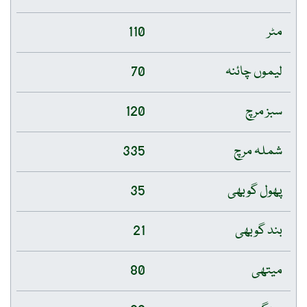
مٹر
110
لیموں چائنہ
70
سبز مرچ
120
شملہ مرچ
335
پھول گوبھی
35
بند گوبھی
21
میتھی
80