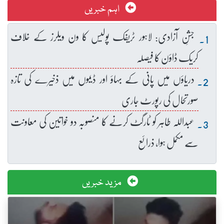
اہم خبریں
جشنِ آزادی: لاہور ٹریفک پولیس کا ون ویلرز کے خلاف
کریک ڈاؤن کا فیصلہ
دریاؤں میں پانی کے بہاؤ اور ڈیموں میں ذخیرے کی تازہ
صورتحال کی رپورٹ جاری
عبداللہ طاہر کو ٹارگٹ کرنے کا منصوبہ دو خواتین کی معاونت
سے مکمل ہوا، ذرائع
مزید خبریں