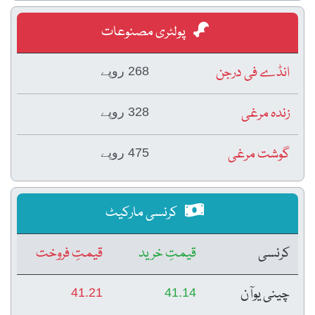
پولٹری مصنوعات
انڈے فی درجن
268 روپے
زندہ مرغی
328 روپے
گوشت مرغی
475 روپے
کرنسی مارکیٹ
کرنسی
قیمتِ خرید
قیمتِ فروخت
چینی یوآن
41.21
41.14