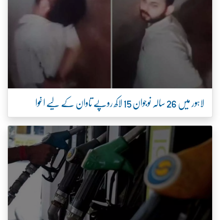
لاہور میں 26 سالہ نوجوان 15 لاکھ روپے تاوان کے لیے اغوا