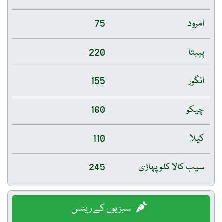
امرود
75
پپیتا
220
انگور
155
چیکو
160
کیلا
110
سیب کالا کلو پہاڑی
245
سبزیوں کے ریٹس