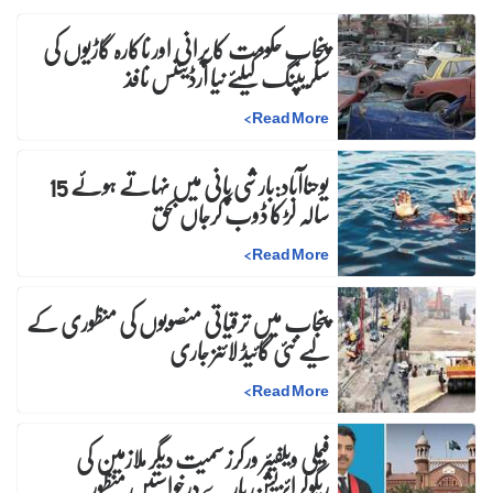
پنجاب حکومت کا پرانی اور ناکارہ گاڑیوں کی
سکریپنگ کیلئے نیا آرڈیننس نافذ
>
Read More
یوحناآباد:بارشی پانی میں نہاتے ہوئے 15
سالہ لڑکا ڈوب کرجاں بحق
>
Read More
پنجاب میں ترقیاتی منصوبوں کی منظوری کے
لیے نئی گائیڈ لائنز جاری
>
Read More
فیملی ویلفیئر ورکرز سمیت دیگر ملازمین کی
ریگولرائزیشن بارے درخواستیں منظور