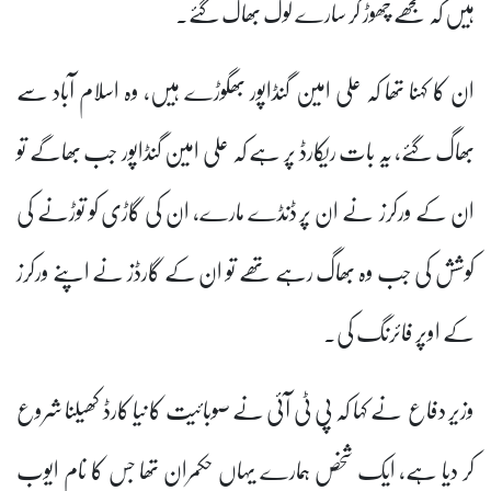
ہیں کہ مجھے چھوڑ کر سارے لوگ بھاگ گئے۔
ان کا کہنا تھا کہ علی امین گنڈاپور بھگوڑے ہیں، وہ اسلام آباد سے
بھاگ گئے، یہ بات ریکارڈ پر ہے کہ علی امین گنڈاپور جب بھاگے تو
ان کے ورکرز نے ان پر ڈنڈے مارے، ان کی گاڑی کو توڑنے کی
کوشش کی جب وہ بھاگ رہے تھے تو ان کے گارڈز نے اپنے ورکرز
کے اوپر فائرنگ کی۔
وزیر دفاع نے کہا کہ پی ٹی آئی نے صوبائیت کا نیا کارڈ کھیلنا شروع
کر دیا ہے، ایک شخص ہمارے یہاں حکمران تھا جس کا نام ایوب