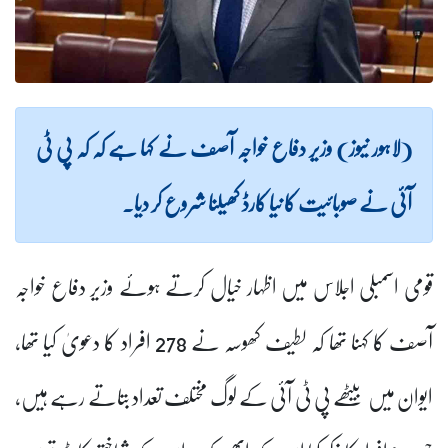
(لاہور نیوز) وزیر دفاع خواجہ آصف نے کہا ہے کہ کہ پی ٹی
آئی نے صوبائیت کا نیا کارڈ کھیلنا شروع کر دیا۔
قومی اسمبلی اجلاس میں اظہار خیال کرتے ہوئے وزیر دفاع خواجہ
آصف کا کہنا تھا کہ لطیف کھوسہ نے 278 افراد کا دعویٰ کیا تھا،
ایوان میں بیٹھے پی ٹی آئی کے لوگ مختلف تعداد بتاتے رہے ہیں،