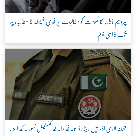
پٹرولیم ڈیلرز کا حکومت کو مطالبات پر فوری فیصلے کا مطالبہ، پیر
تک کا الٹی میٹم
تھانہ لاری اڈہ میں ریٹائرڈ ہونے والے کنسٹیبل ظہور کے اعزاز