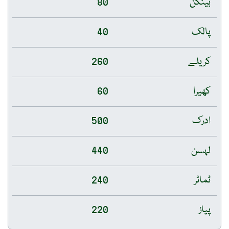
بینگن
80
پالک
40
کریلے
260
کھیرا
60
ادرک
500
لہسن
440
ٹماٹر
240
پیاز
220