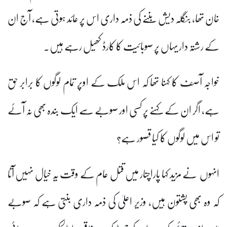
خان تھا، بنگلہ دیش بننے کی ذمہ داری اس پر عائد ہوتی ہے، آج ان
کے رشتہ دار یہاں پر صوبائیت کا کارڈ کھیل رہے ہیں۔
خواجہ آصف کا کہنا تھا کہ اس ملک کے اوپر تمام لوگوں کا برابر حق
ہے، اگر ان کے کہنے پر کسی اور صوبے سے ایک بندہ بھی نہ آئے
تو اس میں لوگوں کا کیا قصور ہے؟
انہوں نے مزید کہا پاراچنار میں قتل عام کے وقت یہ خیال نہیں آتا
کہ وہ بھی پشتون ہیں، وزیر اعلیٰ کی ذمہ داری بنتی ہے کہ صوبے