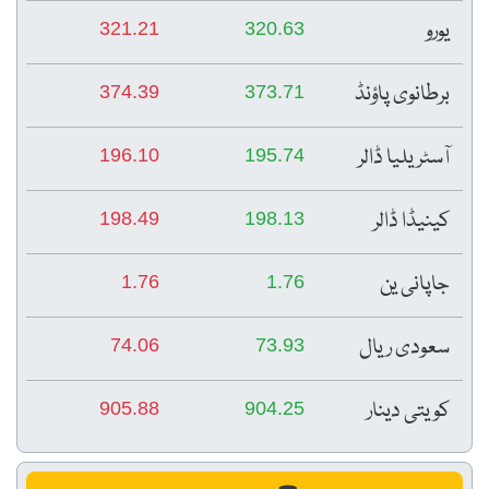
یورو
321.21
320.63
برطانوی پاؤنڈ
374.39
373.71
آسٹریلیا ڈالر
196.10
195.74
کینیڈا ڈالر
198.49
198.13
جاپانی ین
1.76
1.76
سعودی ریال
74.06
73.93
کویتی دینار
905.88
904.25