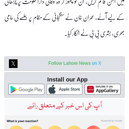
میں امن قائم کریں، ان کو چھوڑ کر وہ وفاقی دارالحکومت پر چڑھائی
کے لیے آئے، عمران خان نے سنگجانی کے مقام پر جلسے کی حامی
بھری، بشریٰ بی بی نے انکار کیا۔
Follow Lahore News
on X
Install our App
آپ کی اس خبر کے متعلق رائے