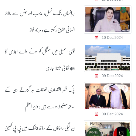
ہرانسان رنگ، نسل، مذہب اور جنس سے بالاتر
انسانی حقوق رکھتا ہے: مریم نواز
10 Dec 2024
قومی اسمبلی میں منگل کو ہونے والے اجلاس کا
40 نکاتی ایجنڈا جاری
09 Dec 2024
پاک قطر اقتصادی تعلقات ہر گزرتے دن کے
ساتھ مضبوط ہو رہے ہیں: وزیر اعظم
09 Dec 2024
ن لیگی رہنماؤں کے ساتھ بیٹھک میں پی پی کمیٹی