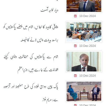
دیا: خواجہ آصف
10 Dec 2024
وفاقی کابینہ کا اجلاس: شام میں پھنسے پاکستانیوں کو
براستہ بیروت واپس لانے کا فیصلہ
10 Dec 2024
شام سے پاکستانیوں کی بحفاظت واپسی کیلئے
اقدامات کئے جا رہے ہیں: وزیراعظم
10 Dec 2024
پاک چین دوستی فولاد کی طرح مضبوط اور آزمودہ
ہے: مریم نواز
10 Dec 2024