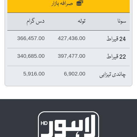
صرافہ بازار
سونا
تولہ
دس گرام
24 قیراط
366,457.00
427,436.00
22 قیراط
340,685.00
397,477.00
چاندی تیزابی
5,916.00
6,902.00