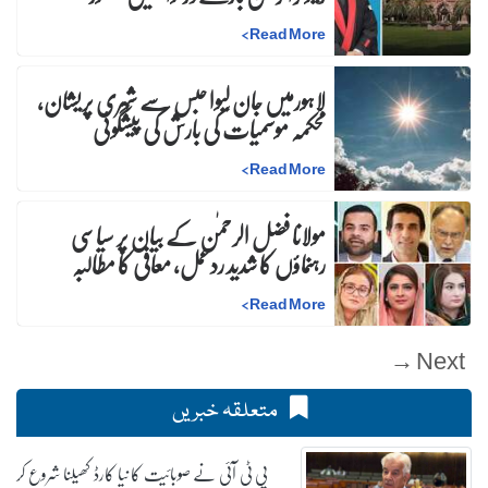
>
Read More
لاہورمیں جان لیوا حبس سے شہری پریشان،
محکمہ موسمیات کی بارش کی پیشگوئی
>
Read More
مولانا فضل الرحمٰن کے بیان پر سیاسی
رہنماؤں کا شدید ردعمل، معافی کا مطالبہ
>
Read More
Next →
متعلقہ خبریں
پی ٹی آئی نے صوبائیت کا نیا کارڈ کھیلنا شروع کر