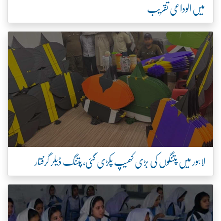
میں الوداعی تقریب
لاہور میں پتنگوں کی بڑی کھیپ پکڑی گئی، پتنگ ڈیلر گرفتار