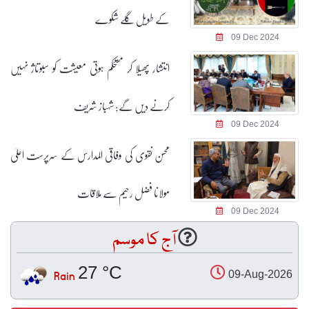
کے طویل گلے شکوے
09 Dec 2024
انتشار پھیلا کر مستحکم ہوتی معیشت کو سبوتاژ نہیں
کرنے دیں گے: شہباز شریف
09 Dec 2024
محسن نقوی کی وفاقی المدارس کے سرپرست اعلیٰ
مولانا فضل رحیم سے ملاقات
09 Dec 2024
آج کا موسم
27 °C
Rain
09-Aug-2026