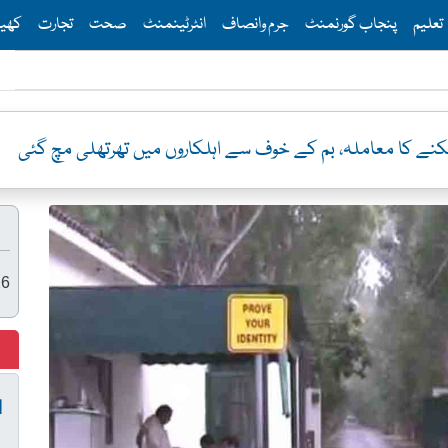
Th
تعلیم
پنجاب گورنمنٹ
جرم وانصاف
انٹرٹینمنٹ
صحت
تجارت
کھی
وف سے اہلکاروں میں تھرتھلی مچ گئی
26