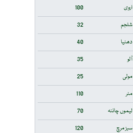
اروی
100
شلجم
32
دھنیا
40
آلو
35
مولی
25
مٹر
110
لیموں چائنہ
70
سبز مرچ
120