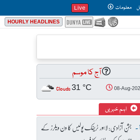
ل
معلومات
Live
HOURLY HEADLINES
آج کا موسم
31 °C
Clouds
08-Aug-20
اہم خبریں
جشنِ آزادی: لاہور ٹریفک پولیس کا ون ویلرز کے