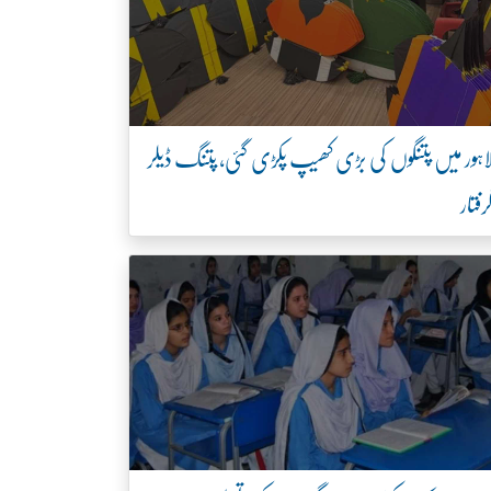
اہور میں پتنگوں کی بڑی کھیپ پکڑی گئی، پتنگ ڈیلر
رفتار