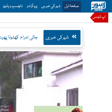
is is the main menu for Lahore News
صفحۂ اول
شہرکی خبریں
پروگرامز
دلچسپ ویڈیوز
اپ ڈیٹس
شہرکی خبریں
جاتی امراء: کھلونا پھینکنے کا معاملہ، بم کے خ