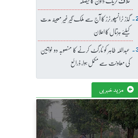
خلاف کریک ڈاؤن کا فیصلہ
گڈز ٹرانسپورٹرز کا آج سے ملک گیر غیر معینہ مدت
کیلئے ہڑتال کا اعلان
عبداللہ طاہر کو ٹارگٹ کرنے کا منصوبہ دو خواتین
کی معاونت سے مکمل ہوا، ذرائع
مزید خبریں