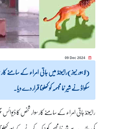
09 Dec 2024
(لاہور نیوز)رائیونڈ میں جاتی امراء کے سامنے کار
سکواڈ نے شیر نما مجسمہ کو کھلونا قرار دے دیا۔
رائیونڈ جاتی امراء کے سامنے کار سوار شخص کا ڈیوائس پھی
کی جانب سے شیر نما مجسمہ کو چیک کرنے کے بعد کھلونا 