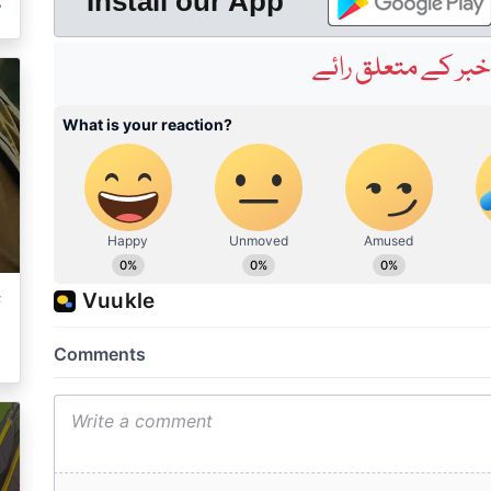
م
Install our App
بر کے متعلق رائے
ت
ک