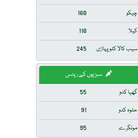
چیکو
160
کیلا
110
سیب کالا کلو پہاڑی
245
سبزیوں کے ریٹس
گھیا کدو
55
حلوہ کدو
91
مونگرے
95