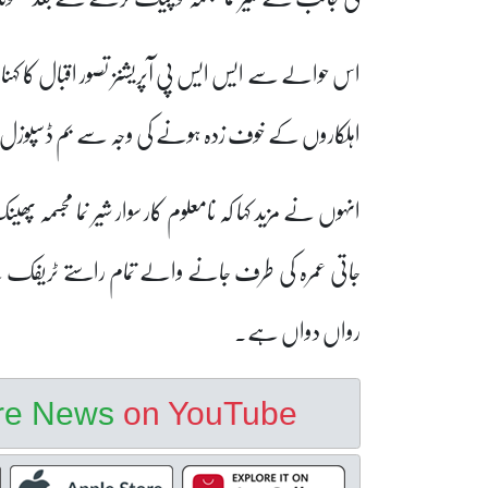
اس حوالے سے ایس ایس پی آپریشنز تصور اقبال کا کہنا تھ
اہلکاروں کے خوف زدہ ہونے کی وجہ سے بم ڈسپوزل سکییوا
انہوں نے مزید کہا کہ نامعلوم کار سوار شیر نما مجسمہ 
جاتی عمرہ کی طرف جانے والے تمام راستے ٹریفک
رواں دواں ہے۔
ore News
on YouTube