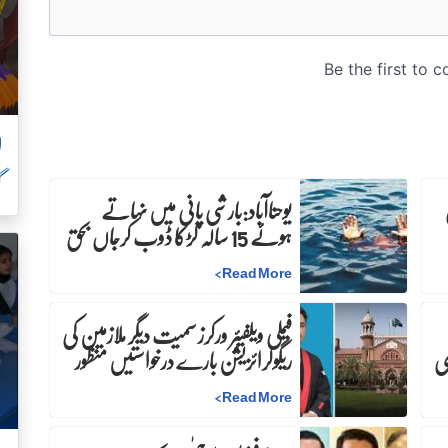
ل
گ
ن
یوحناآباد:بارشی پانی میں نہاتے
ہوئے 15 سالہ لڑکا ڈوب کرجاں بحق
>
Read More
فیملی ویلفیئر ورکرز سمیت دیگر ملازمین کی
ری
ریگولرائزیشن بارے درخواستیں منظور
>
Read More