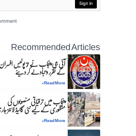
Recommended Articles
آئی جی پنجاب نے 7 پولیس افسرا
کے تقرر و تبادلے کر دیئے
>
Read More
پنجاب میں ترقیاتی منصوبوں کی
منظوری کے لیے نئی گائیڈ لائنز جا
>
Read More