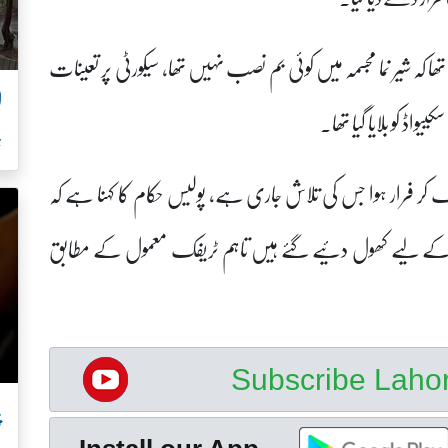
ا کہ شیر نما مجسمہ میں کوئی بم نصب نہیں تھا، سیکورٹی پر تعینات
ل
ڈ کو بلایا گیا تھا۔
ہ
پھینک کر فرار ہوا جس کی تلاش جاری ہے، پولیس حکام کا کہنا ہے کہ
 کے لیے کھول دئیے گئے ہیں تاہم ٹریفک معمول کے مطابق
Subscribe Lah
پ