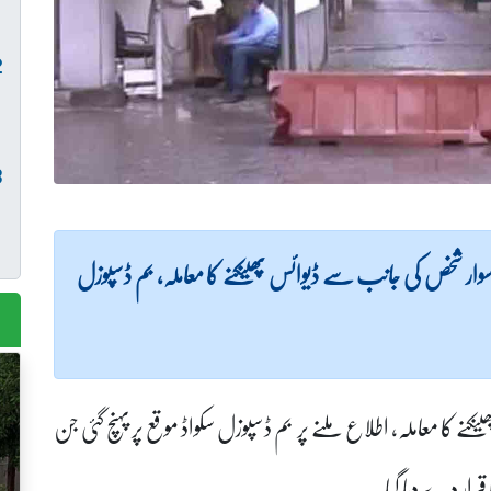
 سوار شخص کی جانب سے ڈیوائس پھینکنے کا معاملہ، بم ڈسپوزل
نکنے کا معاملہ، اطلاع ملنے پر بم ڈسپوزل سکواڈ موقع پر پہنچ گئی جن
قرار دے دیا گیا۔