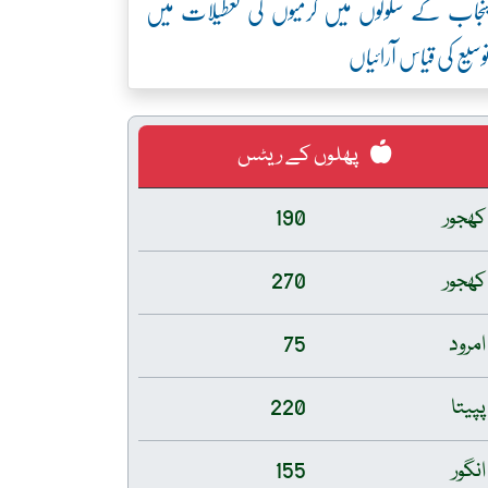
نجاب کے سکولوں میں گرمیوں کی تعطیلات میں
وسیع کی قیاس آرائیاں
پھلوں کے ریٹس
کھجور
190
کھجور
270
امرود
75
پپیتا
220
انگور
155