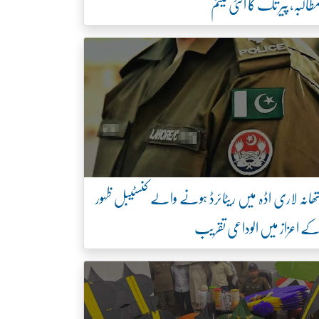
طالبہ، پیر تک کا الٹی میٹم
ھانہ لاری اڈہ میں ریٹائرڈ ہونے والے کنسٹیبل ظہور
ے اعزاز میں الوداعی تقریب