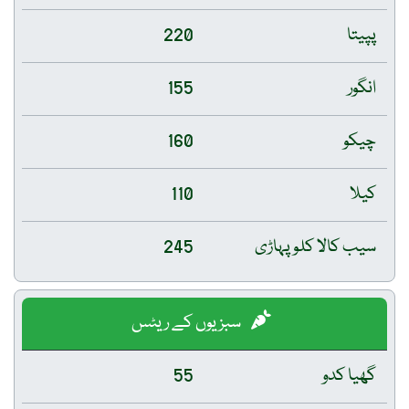
پپیتا
220
انگور
155
چیکو
160
کیلا
110
سیب کالا کلو پہاڑی
245
سبزیوں کے ریٹس
گھیا کدو
55