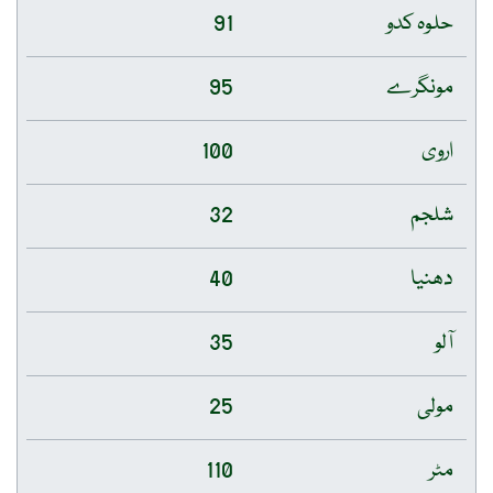
حلوہ کدو
91
مونگرے
95
اروی
100
شلجم
32
دھنیا
40
آلو
35
مولی
25
مٹر
110