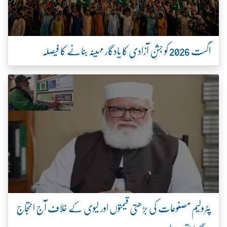
اگست 2026 کو جشنِ آزادی کا یادگار مہینہ بنانے کا فیصلہ
پٹرولیم مصنوعات کی بڑھتی قیمتوں اور لیوی کے خلاف آج احتجاج