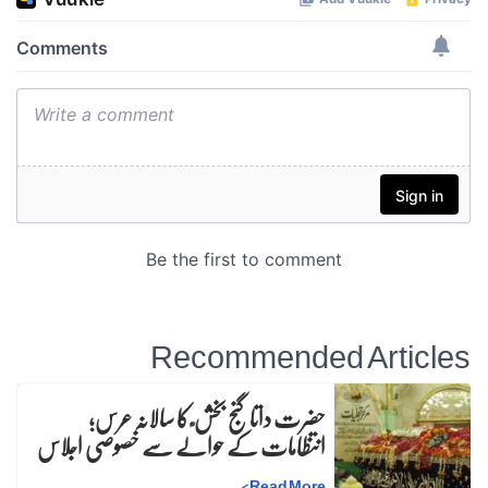
Recommended Articles
حضرت داتا گنج بخش ؒ کا سالانہ عرس;
انتظامات کے حوالے سے خصوصی اجلاس
>
Read More