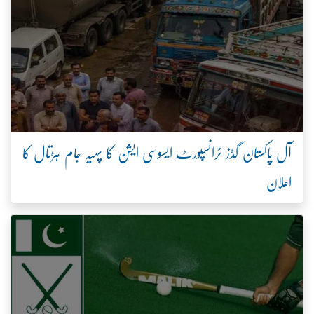
آل پاکستان گڈز ٹرانسپورٹ ایسوسی ایشن کا پہیہ جام ہڑتال کا
اعلان