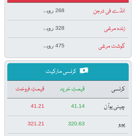
انڈے فی درجن
268 روپے
زندہ مرغی
328 روپے
گوشت مرغی
475 روپے
کرنسی مارکیٹ
کرنسی
قیمتِ خرید
قیمتِ فروخت
چینی یوآن
41.21
41.14
یورو
321.21
320.63