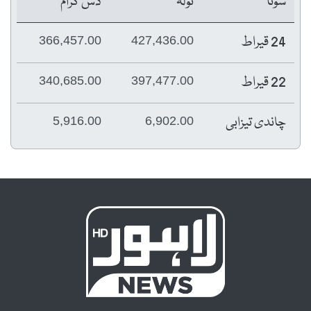
سونا
تولہ
دس گرام
24 قیراط
366,457.00
427,436.00
22 قیراط
340,685.00
397,477.00
چاندی تیزابی
5,916.00
6,902.00