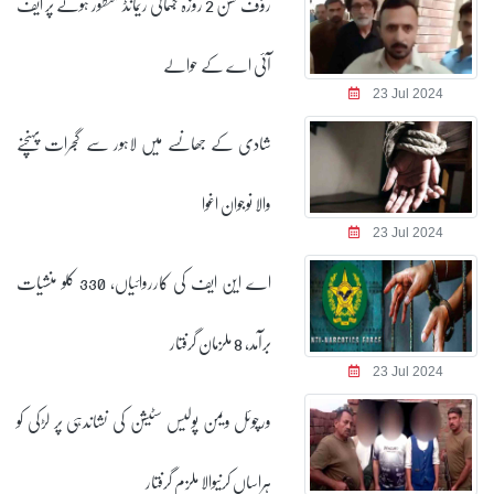
رؤف حسن 2 روزہ جسمانی ریمانڈ منظور ہونے پر ایف
آئی اے کے حوالے
23 Jul 2024
شادی کے جھانسے میں لاہور سے گجرات پہنچنے
والا نوجوان اغوا
23 Jul 2024
اے این ایف کی کارروائیاں، 330 کلو منشیات
برآمد، 8 ملزمان گرفتار
23 Jul 2024
ورچوئل ویمن پولیس سٹیشن کی نشاندہی پر لڑکی کو
ہراساں کرنیوالا ملزم گرفتار