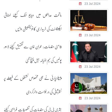
23 Jul 2024
ماتحت عدالتوں میں ویڈیو لنک کیلئے اضافی
ایکویپمنٹ کی خریداری کا نوٹیفکیشن واپس
23 Jul 2024
9مئی مقدمات: عمران خان سے تفتیش کیلئے لاہور
پولیس کی ٹیم اڈیالہ جیل پہنچ گئی
23 Jul 2024
پیپلزپارٹی نے بھی مخصوص نشستوں کے فیصلے پر
نظرثانی کی درخواست دائرکر دی
23 Jul 2024
بشریٰ بی بی کی مقدمات کی تفصیلات فراہمی کیلئے