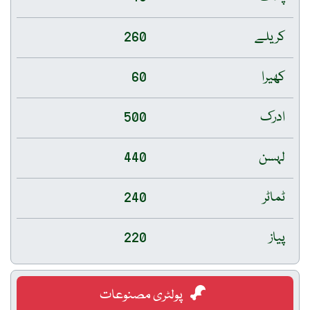
کریلے
260
کھیرا
60
ادرک
500
لہسن
440
ٹماٹر
240
پیاز
220
پولٹری مصنوعات