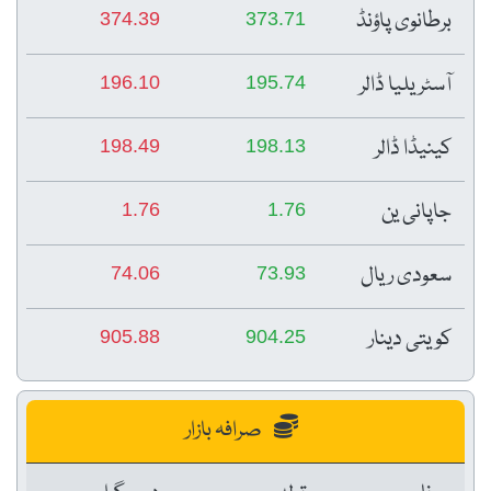
برطانوی پاؤنڈ
374.39
373.71
آسٹریلیا ڈالر
196.10
195.74
کینیڈا ڈالر
198.49
198.13
جاپانی ین
1.76
1.76
سعودی ریال
74.06
73.93
کویتی دینار
905.88
904.25
صرافہ بازار