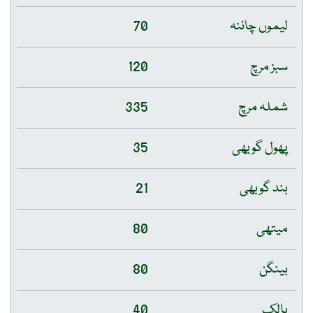
لیموں چائنہ
70
سبز مرچ
120
شملہ مرچ
335
پھول گوبھی
35
بند گوبھی
21
میتھی
80
بینگن
80
پالک
40