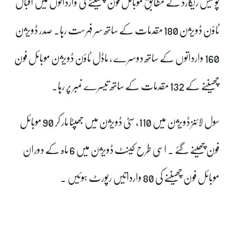
پولیس ریکارڈ کے مطابق موبائل فون چھیننے کی وارداتوں میں اقبال
ٹاؤن ڈویژن 180 مقدمات کے ساتھ سر فہرست رہا۔ صدر ڈویژن
160 وارداتوں کے ساتھ دوسرے ، ماڈل ٹاؤن ڈویژن موبائل فون
چھیننے کے 132 مقدمات کے ساتھ تیسرے نمبر پر رہا۔
سول لائنز ڈویژن میں 110، سٹی ڈویژن میں جھپٹا مار کر 90 موبائل
فون چھینے گئے ۔ اسی طرح کینٹ ڈویژن میں 6 ماہ کے دوران
موبائل فون چھیننے کی 80 وارداتیں رپورٹ ہوئیں ۔