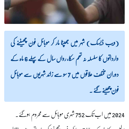
(ویب ڈیسک) شہر میں جھپٹا مار کر موبائل فون چھیننے کی
وارداتوں کا سلسلہ نہ تھم سکا، رواں سال کے پہلے 6 ماہ کے
دوران مختلف علاقوں میں 7 سو سے زائد شہریوں سے موبائل
فون چھینے گئے ۔
2024
میں اب تک 752 شہری موبائل سے محروم ہوگئے۔