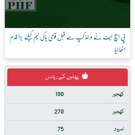
پی ایچ ایف نے ورلڈ کپ سے قبل قومی ہاکی ٹیم کیلئے بڑا قدم
اٹھا لیا
پھلوں کے ریٹس
کھجور
190
کھجور
270
امرود
75