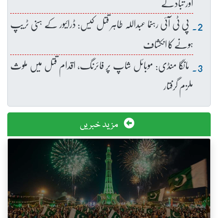
اور تبادلے
پی ٹی آئی رہنما عبداللہ طاہر قتل کیس: ڈرائیور کے ہنی ٹریپ
ہونے کا انکشاف
مانگا منڈی: موبائل شاپ پر فائرنگ، اقدام قتل میں ملوث
ملزم گرفتار
مزید خبریں