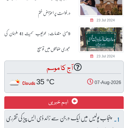
درخواست پر اعتراض ختم
23 Jul 2024
9مئی مقدمات: عمرایوب سمیت 41 ملزمان کی
عبوری ضمانتوں میں توسیع
23 Jul 2024
آج کا موسم
35 °C
Clouds
07-Aug-2026
اہم خبریں
پنجاب پولیس میں ایک درجن سے زائد ڈی ایس پیز کی تقرری