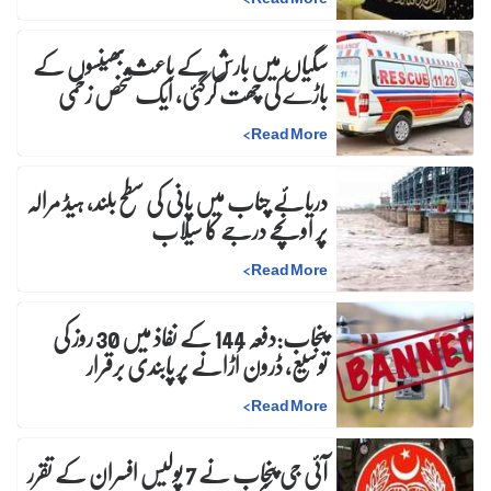
سگیاں میں بارش کے باعث بھینسوں کے
باڑے کی چھت گرگئی، ایک شخص زخمی
>
Read More
دریائے چناب میں پانی کی سطح بلند، ہیڈ مرالہ
پر اونچے درجے کا سیلاب
>
Read More
پنجاب:دفعہ 144 کے نفاذ میں 30 روز کی
توسیع، ڈرون اُڑانے پر پابندی برقرار
>
Read More
آئی جی پنجاب نے 7 پولیس افسران کے تقرر