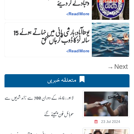
و تبادلے کر دیئے
>
Read More
یوحناآباد:بارشی پانی میں نہاتے ہوئے 15
سالہ لڑکا ڈوب کرجاں بحق
>
Read More
Next →
متعلقہ خبریں
لاہور : 6 ماہ کے دوران 700 سے زائد شہریوں سے
موبائل فون چھینے گئے
23 Jul 2024