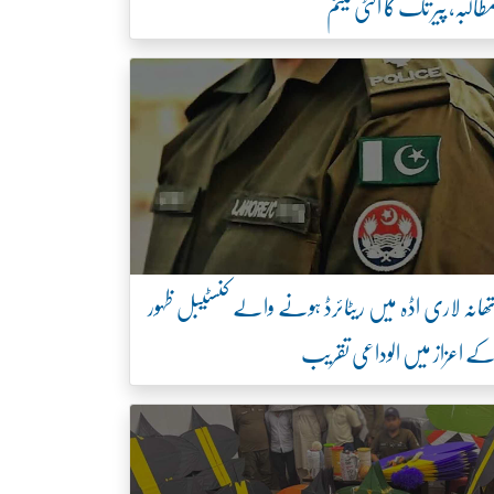
طالبہ، پیر تک کا الٹی میٹم
ھانہ لاری اڈہ میں ریٹائرڈ ہونے والے کنسٹیبل ظہور
ے اعزاز میں الوداعی تقریب