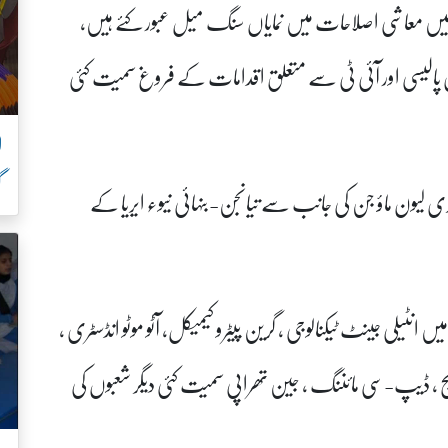
 میں معاشی اصلاحات میں نمایاں سنگ میل عبور کئے ہیں،
صادی پالیسی اور آئی ٹی سے متعلق اقدامات کے فروغ سمیت کئی
ل
گ
رٹری لیون ماؤ جن کی جانب سے تیانجن-بنہائی نیوء ایریا کے
یں انٹیلی جینٹ ٹیکنالوجی ، گرین پیٹرو کیمیکل، آٹو موٹو انڈسٹری ،
سٹوریج ، ڈیپ-سی مائننگ ، جین تھراپی سمیت کئی دیگر شعبوں کی