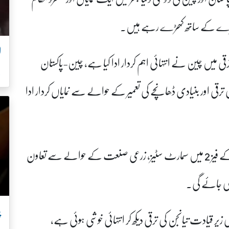
دوسرے کے ساتھ کھڑے رہے ہیں۔
رقی میں چین نے انتہائی اہم کردار ادا کیا ہے، چین-پاکستان
ل
ترقی اور بنیادی ڈھانچے کی تعمیر کے حوالے سے نمایاں کردار ادا
وزیر اعظم کا کہنا تھا کہ چین پاکستان اقتصادی راہداری کے فیز 2 میں سمارٹ سٹیز، زرعی صنعت کے حوالے سے تعاون
 کی جائے گی۔
پ
 قیادت تیانجن کی ترقی دیکھ کر انتہائی خوشی ہوئی ہے،