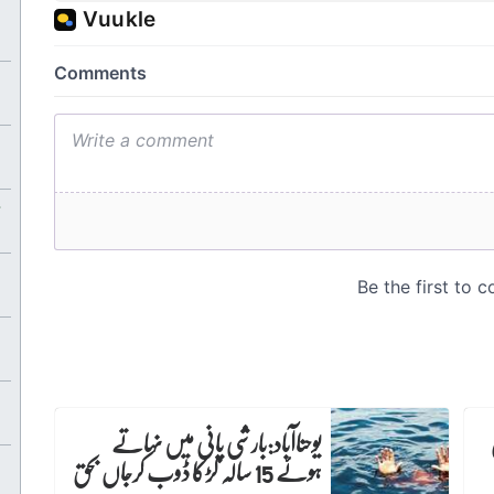
ن
یوحناآباد:بارشی پانی میں نہاتے
ہوئے 15 سالہ لڑکا ڈوب کرجاں بحق