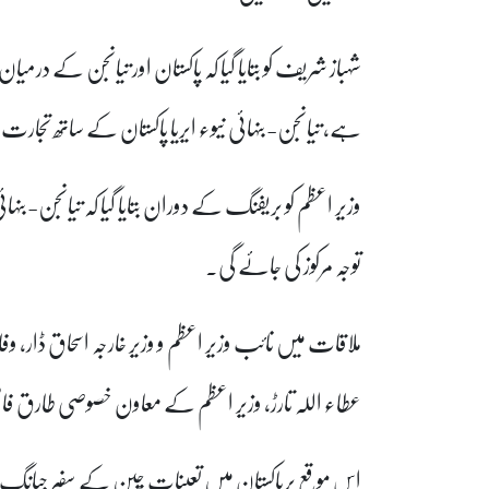
شہباز شریف کو بتایا گیا کہ پاکستان اور تیانجن کے درمیان 
ہے، تیانجن-بنہائی نیوء ایریا پاکستان کے ساتھ تجا
وزیر اعظم کو بریفنگ کے دوران بتایا گیا کہ تیانجن-بنہا
توجہ مرکوز کی جائے گی۔
ملاقات میں نائب وزیر اعظم و وزیر خارجہ اسحاق ڈار، وف
عطاء اللہ تارڑ، وزیر اعظم کے معاون خصوصی طارق
اس موقع پرپاکستان میں تعینات چین کے سفیر جیانگ ز