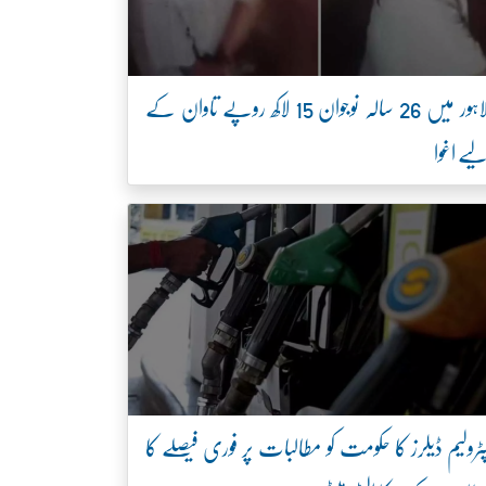
لاہور میں 26 سالہ نوجوان 15 لاکھ روپے تاوان کے
یے اغوا
ٹرولیم ڈیلرز کا حکومت کو مطالبات پر فوری فیصلے کا