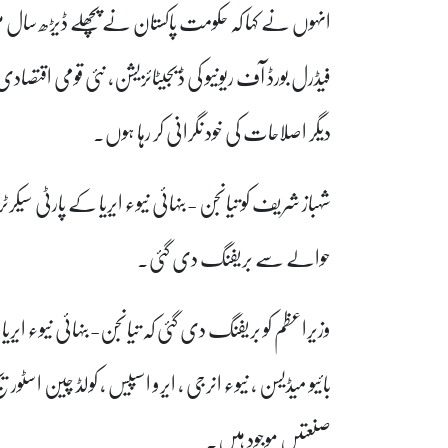
انہوں نے کہا کہ حکومت پاکستان نے پچھلے ڈیڑھ سال
فیڈرل بورڈ آف ریونیو کی ڈیجیٹائزیشن، نئی قومی اقت
دیگر اصلاحات کی خود نگرانی کر رہا ہوں۔
شہباز شریف کو تیانجن -بنہائی نیوء ایریا کے پارٹی سیک
حوالے سے بریفنگ دی گئی۔
وزیراعظم کو بریفنگ دی گئی کہ تیانجن-بنہائی نیوء ایریا م
بائیو میڈیسن ، نیوء انرجی ، ایرو اسپیس ، کولڈ چین ا
صنعتیں موجود ہیں۔