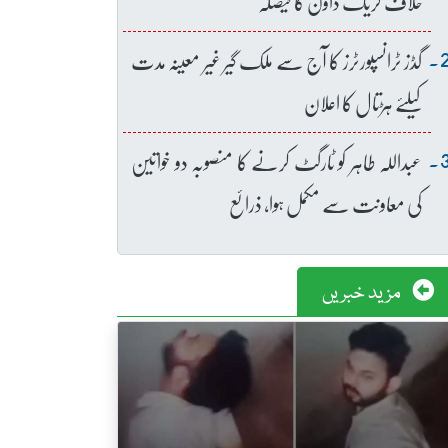
خلاف کریک ڈاؤن کا فیصلہ
گڈز ٹرانسپورٹرز کا آج سے ملک گیر غیر معینہ مدت
کیلئے ہڑتال کا اعلان
عبداللہ طاہر کو ٹارگٹ کرنے کا منصوبہ دو خواتین
کی معاونت سے مکمل ہوا، ذرائع
مزید خبریں