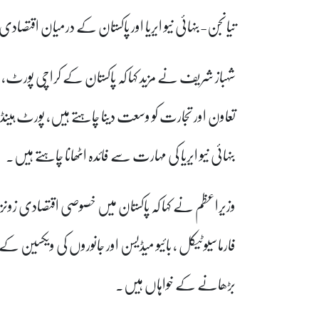
تیانجن-بنہائی نیو ایریا اور پاکستان کے درمیان اقتص
شہباز شریف نے مزید کہا کہ پاکستان کے کراچی پورٹ،
تعاون اور تجارت کو وسعت دینا چاہتے ہیں، پورٹ ہ
بنہائی نیو ایریا کی مہارت سے فائدہ اٹھانا چاہتے ہیں۔
وزیراعظم نے کہا کہ پاکستان میں خصوصی اقتصادی زونز
فارماسیوٹیکل ، بائیو میڈیسن اور جانوروں کی ویکسین 
بڑھانے کے خواہاں ہیں۔