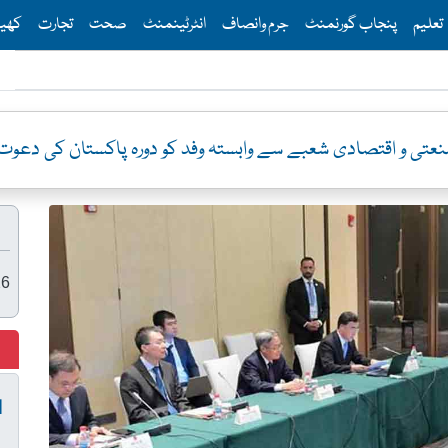
Th
تعلیم
پنجاب گورنمنٹ
جرم وانصاف
انٹرٹینمنٹ
صحت
تجارت
کھی
عتی و اقتصادی شعبے سے وابستہ وفد کو دورہ پاکستان کی دعوت
26