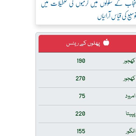
نجاب کے سکولوں میں گرمیوں کی تعطیلات میں
وسیع کی قیاس آرائیاں
پھلوں کے ریٹس
کھجور
190
کھجور
270
امرود
75
پپیتا
220
انگور
155