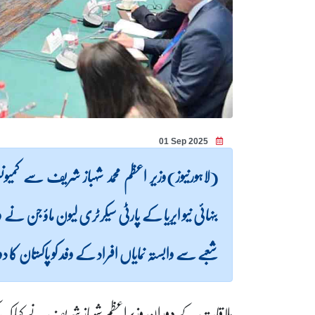
01 Sep 2025
(لاہورنیوز)وزیر اعظم محمد شہباز شریف سے کمیو
بنہائی نیو ایریا کے پارٹی سیکرٹری لیون ماؤ جن 
شعبے سے وابستہ نمایاں افراد کے وفد کو پاکستان 
ملاقات کے دوران وزیراعظم شہباز شریف نے کہا کہ پاکست