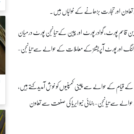
م
ادی تعاون اور تجارت بڑھانے کے خواہاں ہیں۔
 بن قاسم پورٹ، گوادر پورٹ اور چین کے تیانجن پورٹ درمیان
ینڈلنگ اور پورٹ آپریشنز کے معاملات کے حوالے سے تیانجن-
ت
 کے قیام کے حوالے سے چینی کمپنیوں کو خوش آمدید کہتے ہیں،
ک
کے حوالے سے تیانجن-بنہائی نیو ایریا کی صنعت سے تعاون