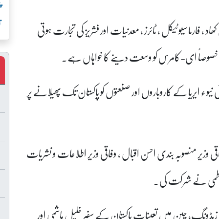
پ
ت
کھاد ، فارماسیوٹیکل ، ٹائرز ، معدنیات اور فشریز کی تجارت ہوتی
رت خصوصاً ای-کامرس کو وسعت دینے کا خواہاں ہے۔
ئی نیوء ایریا کے کاروباروں اور صنعتوں کو پاکستان تک پھیلانے پر
اقی وزیر منصوبہ بندی احسن اقبال ، وفاقی وزیر اطلاعات و نشریات
 فاطمی نے شرکت کی۔
یڈونگ، چین میں تعینات پاکستان کے سفیر خلیل ہاشمی اور