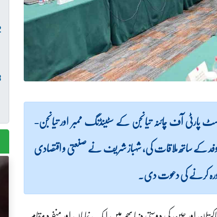
نسٹ پارٹی آف چائنہ تیانجن کے سٹینڈنگ ممبر اور تیانجن-
نے وفد کے ساتھ ملاقات کی، شہباز شریف نے صنعتی و اقتصادی
کا دورہ کرنے کی دعوت دی۔
ان اور چین کی دوستی دنیا بھر میں ایک نمایاں اور منفرد مقام