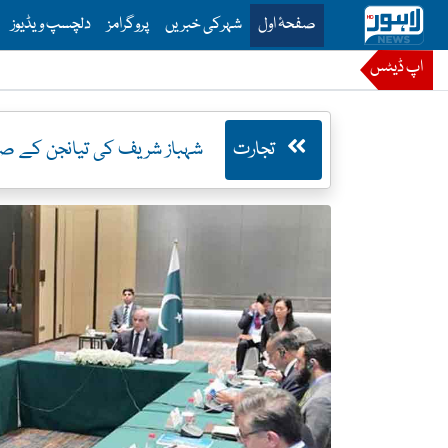
is is the main menu for Lahore News
صفحۂ اول
شہرکی خبریں
پروگرامز
دلچسپ ویڈیوز
اپ ڈیٹس
تجارت
شہباز شریف کی تیانجن کے صن