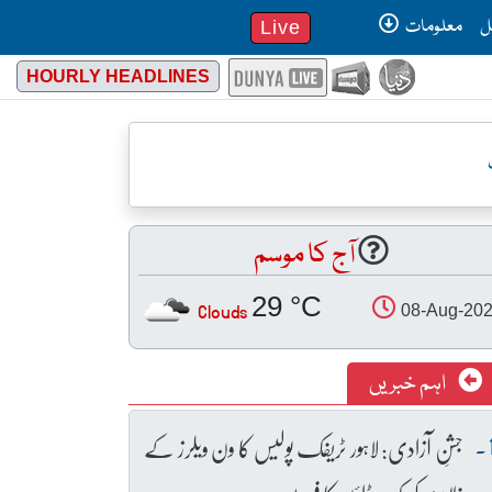
ل
معلومات
Live
HOURLY HEADLINES
آج کا موسم
29 °C
Clouds
08-Aug-20
اہم خبریں
جشنِ آزادی: لاہور ٹریفک پولیس کا ون ویلرز کے