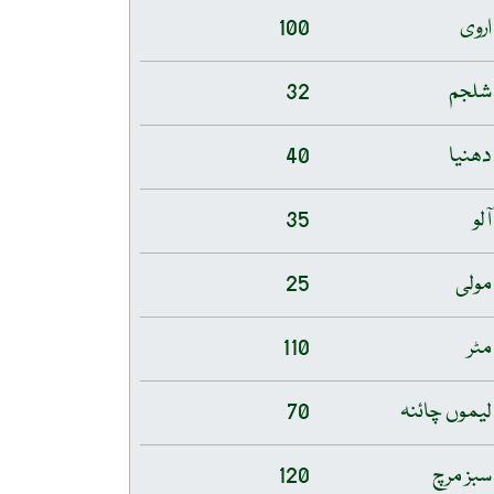
اروی
100
شلجم
32
دھنیا
40
آلو
35
مولی
25
مٹر
110
لیموں چائنہ
70
سبز مرچ
120