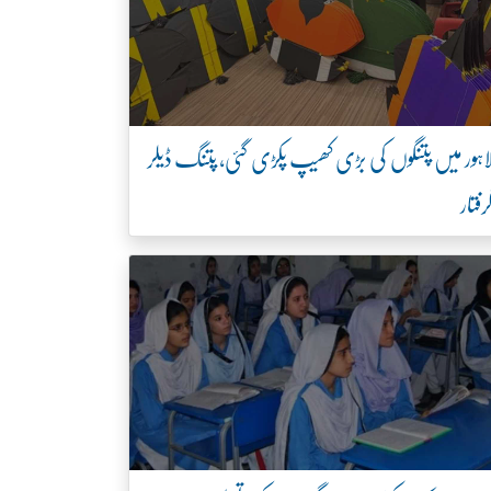
اہور میں پتنگوں کی بڑی کھیپ پکڑی گئی، پتنگ ڈیلر
رفتار