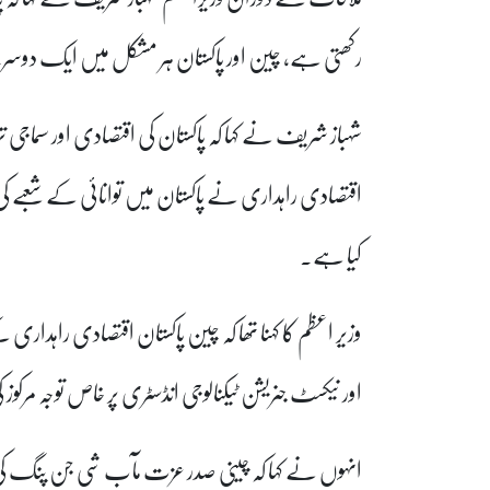
رکھتی ہے، چین اور پاکستان ہر مشکل میں ایک 
شہباز شریف نے کہا کہ پاکستان کی اقتصادی اور سماجی ت
اقتصادی راہداری نے پاکستان میں توانائی کے شعبے کی 
کیا ہے۔
اور نیکسٹ جنریشن ٹیکنالوجی انڈسٹری پر خاص توجہ مرکوز
انہوں نے کہا کہ چینی صدر عزت مآب شی جن پنگ کی زیر