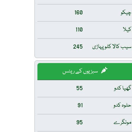
چیکو
160
کیلا
110
سیب کالا کلو پہاڑی
245
سبزیوں کے ریٹس
گھیا کدو
55
حلوہ کدو
91
مونگرے
95