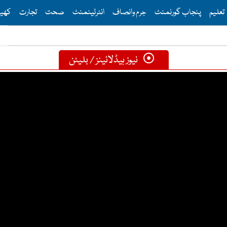
Th
تعلیم
پنجاب گورنمنٹ
جرم وانصاف
انٹرٹینمنٹ
صحت
تجارت
کھی
نیوز ہیڈلائینز / بلیٹن