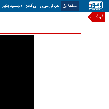
is is the main menu for Lahore News
صفحۂ اول
شہرکی خبریں
پروگرامز
دلچسپ ویڈیوز
اپ ڈیٹس