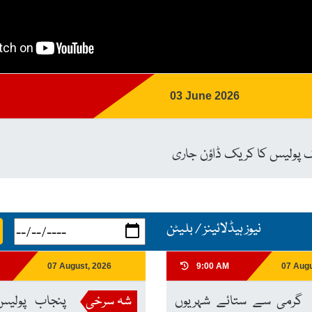
03 June 2026
 پولیس کا کریک ڈاؤن جاری
نیوز ہیڈلائینز / بلیٹن
07 August, 2026
9:00 AM
07 Augu
گرمی سے ستائے شہریوں
شہ سرخی
پنجاب پولیس