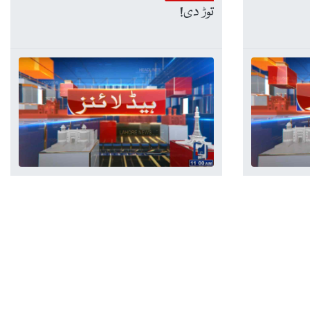
توڑ دی!