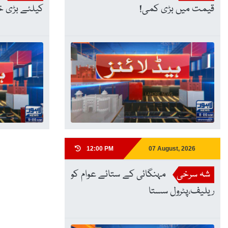
قیمت میں بڑی کمی!
کیلئے بڑی خ
12:00 PM
07 August, 2026
شہ سرخی
مہنگائی کے ستائے عوام کو
ریلیف،پٹرول سستا