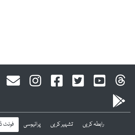
رابطہ کریں
تشہیر کریں
پرائیوسی
فونٹ ڈا