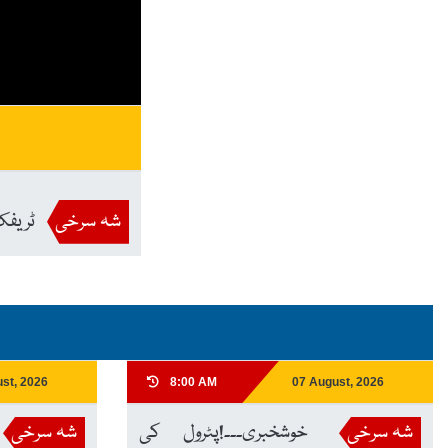
شہ سرخی
ٹریفک
st, 2026
8:00 AM
07 August, 2026
شہ سرخی
خوشخبری۔۔۔!پٹرول کی
شہ سرخی