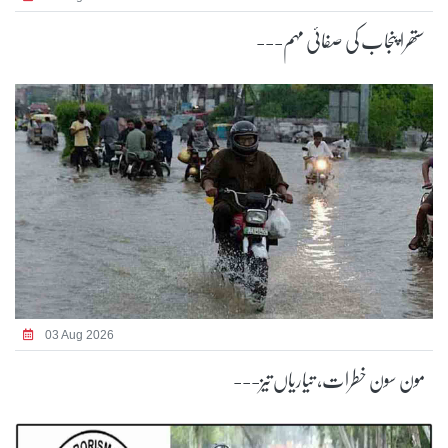
ستھرا پنجاب کی صفائی مہم---
03 Aug 2026
مون سون خطرات، تیاریاں تیز---