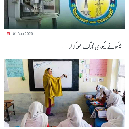
01 Aug 2026
لیسکو نے ریکوری ٹارگٹ عبور کر لیا---