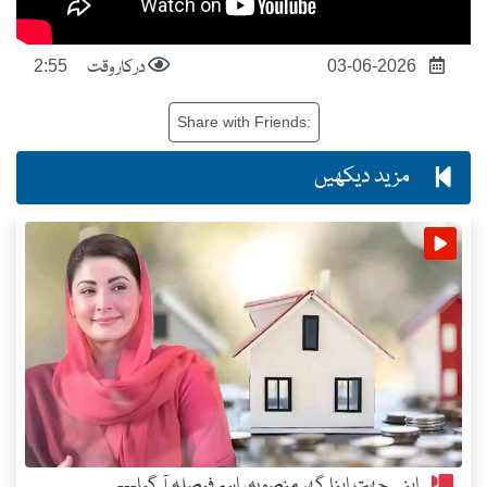
درکار وقت
2:55
03-06-2026
Share with Friends:
مزید دیکھیں
اپنی چھت اپنا گھر منصوبہ، اہم فیصلہ آ گیا---