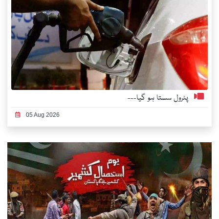
پٹرول سستا ہو گیا---
05 Aug 2026