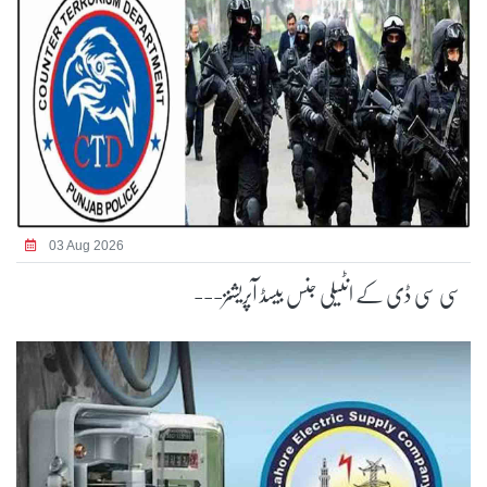
03 Aug 2026
سی سی ڈی کے انٹیلی جنس بیسڈ آپریشنز---