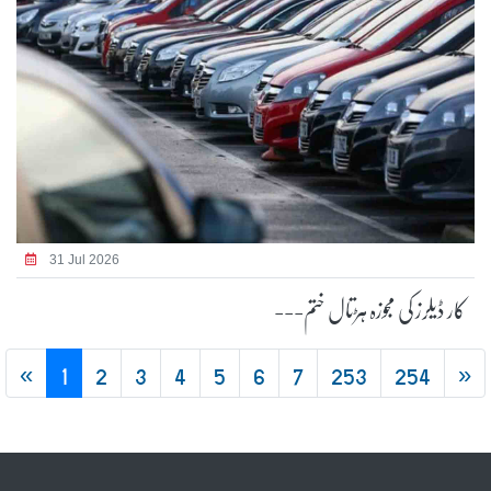
31 Jul 2026
کار ڈیلرز کی مجوزہ ہڑتال ختم---
«
1
2
3
4
5
6
7
253
254
»