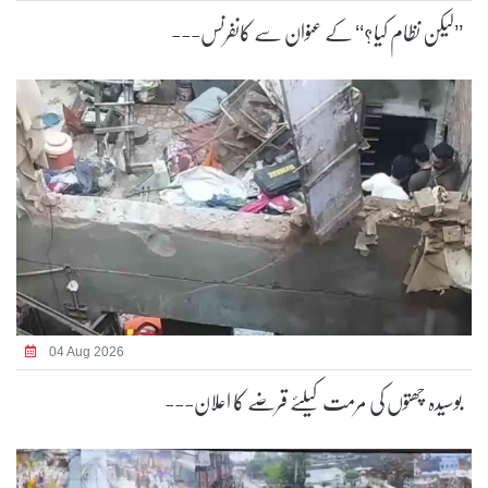
’’لیکن نظام کیا؟‘‘ کے عنوان سے کانفرنس---
04 Aug 2026
بوسیدہ چھتوں کی مرمت کیلئے قرضے کا اعلان---