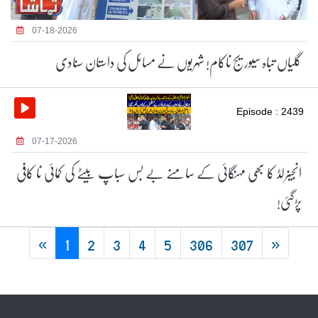
07-18-2026
گلیاں تباہ سیوریج ناکام! شہریوں نے مسائل کی داستان سنادی
Episode : 2439
07-17-2026
انجینرلڈ کا بھی مہنگائی کے سامنے بے بس سباپ بیٹے کی کمائی نا کافی
پڑگئی!
«
1
2
3
4
5
306
307
»