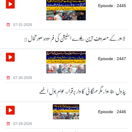
Episode : 2445
07-31-2026
لاہور کے مصروف ترین ریلوے اسٹیشن کی فرسودہ صورتحال !!
Episode : 2447
07-30-2026
پٹرول ستا ہوا ، مگر مہنگا ئی کا وار برقرار، عوام بول اٹھے
Episode : 2446
07-29-2026