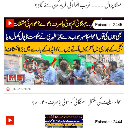
مہنگا پٹرول ۔۔۔۔ غریب افراد کی فریاد کون سنے گا؟؟
Episode : 2445
07-27-2026
عوام ریلیف کی منتظر ۔ مہنگائی کم ہوئی یا صرف دعوے؟
Episode : 2444