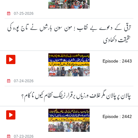
07-25-2026
ترقی کے دعوے بے نقاب ! مون سون بارشوں نے تاج پورہ کی
حقیقت دکھادی
Episode : 2443
07-24-2026
چالان پر چالان مگر خلاف ورزیاں برقرار ٹریفک نظام کیوں نا کام؟
Episode : 2442
07-23-2026