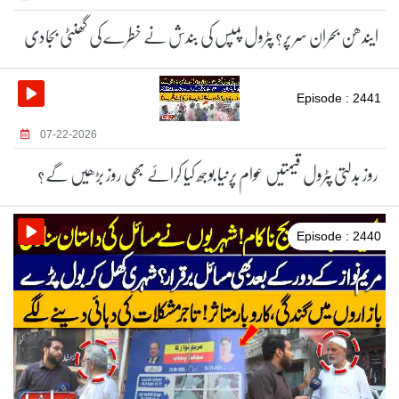
ایندھن بحران سر پر؟ پٹرول پمپس کی بندش نے خطرے کی گھنٹی بجادی
Episode : 2441
07-22-2026
روز بدلتی پٹرول قیمتیں عوام پرنیا بوجھ کیا کرائے بھی روز بڑھیں گے؟
Episode : 2440