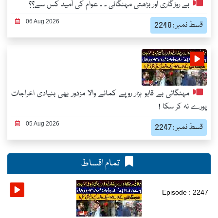
بے روزگاری اور بڑھتی مہنگائی ۔ ۔ عوام کی اُمید کس سے؟؟
06 Aug 2026
قسط نمبر : 2248
مہنگائی بے قابو ہزار روپے کمانے والا مزدور بھی بنیادی اخراجات
پورے نہ کر سکا !
05 Aug 2026
قسط نمبر : 2247
تمام اقساط
Episode : 2247