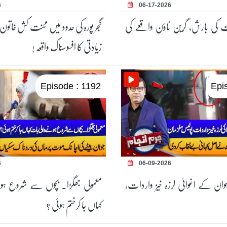
6
06-17-2026
ات کی بارش، گرین ٹاؤن واقعے کی
گجر پورہ کی حدود میں محنت کش خاتون
زیادتی کا افسوسناک واقعہ !
Episode : 1192
Epi
6
06-09-2026
ان کے اغوائی لرزہ خیز واردات،
معمولی جھگڑا۔ بچوں سے شروع ہ
کہاں جا کرختم ہوئی ؟