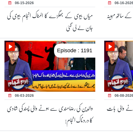
06-15-2026
06-16-202
 کے ساتھ مبینہ
میاں بیوی کے جھگڑے کا المناک انجام بیوی کی
جان لے لی گئی
Episode : 1191
06-03-2026
06-08-202
ونے والی بات
والدین کی رضامندی سے ہونے والی پسند کی شادی
کا دردناک انجام!