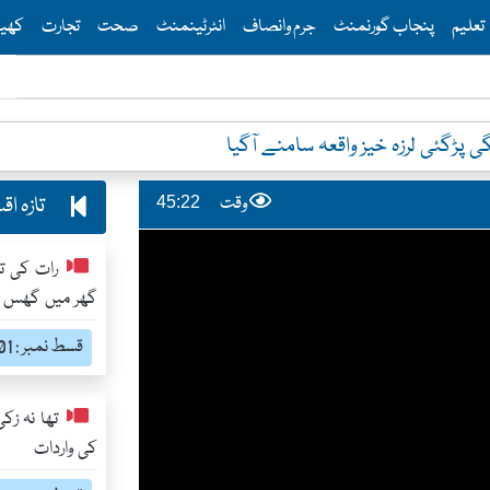
Th
تعلیم
پنجاب گورنمنٹ
جرم وانصاف
انٹرٹینمنٹ
صحت
تجارت
کھی
 پڑگئی لرزہ خیز واقعہ سامنے آگیا
تازہ ا
وقت
45:22
رات کی ت
گھر میں گھس کر
قسط نمبر : 1201
تھا نہ زک
کی واردات