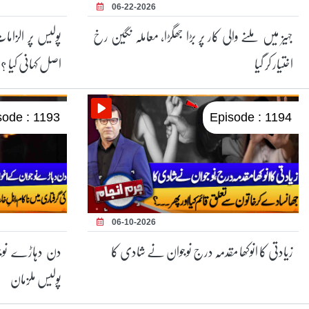
06-22-2026
جہیز میں ملنے والی کار پر بڑا جھگڑا، معاملہ نگین رخ
پولیس پر الزام
اختیار کر گیا
اصل کہانی کیا ؟
sode : 1193
Episode : 1194
06-10-2026
زیادتی کا انوکھا مقدمہ درج نوجوان نے شادی کا
دن دہاڑے نوجو
پولیس ملزمان