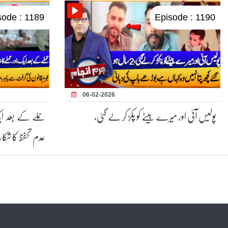
sode : 1189
Episode : 1190
06-02-2026
پولیس آئی اور میرے بیٹے کو پکڑ کر لے گئی،
حملے کے بعد ایک
عدم تحفظ کا شکار 