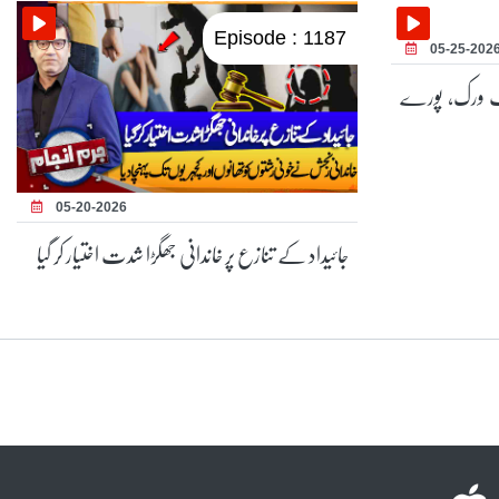
Episode : 1187
05-25-202
نیٹ ورک، پورے
05-20-2026
جائیداد کے تنازع پر خاندانی جھگڑا شدت اختیار کر گیا