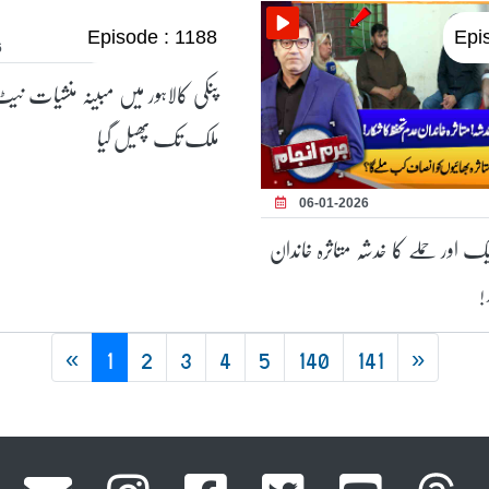
Episode : 1188
Epi
6
پنکی کالاہور میں مبینہ منشیات 
ملک تک پھیل گیا
06-01-2026
 اور حملے کا خدشہ متاثرہ خاندان
!
«
1
2
3
4
5
140
141
»