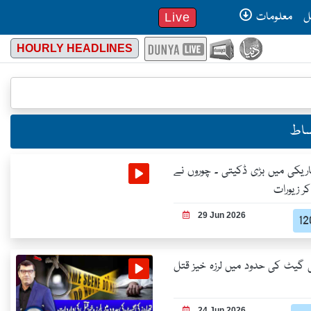
ل
معلومات
Live
HOURLY HEADLINES
قساط
اریکی میں بڑی ڈکیتی ۔ چوروں نے
 زیورات
29 Jun 2026
ی گیٹ کی حدود میں لرزہ خیز قتل
24 Jun 2026