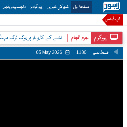
is is the main menu for Lahore News
صفحۂ اول
شہرکی خبریں
پروگرامز
دلچسپ ویڈیوز
اپ ڈیٹس
پروگرام
جرم انجام
نشے کے کاروبار پر روک ٹوک مہنگی
قسط نمبر
05 May 2026
1180