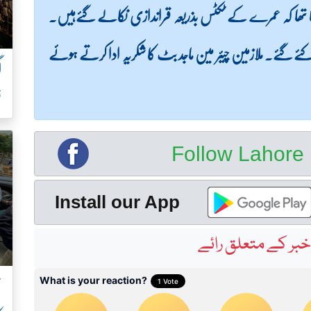
 کہنا تھا کہ عمرے کے ٹکٹس بذریعہ قراندازی نکالے گئےہیں۔
 کئے گئے۔ ملازمین چیئر مین ماجد بٹ کا شکریہ ادا کرتے ہوئے
ف
Follow Lahor
Install our App
بر کے متعلق رائے
ن