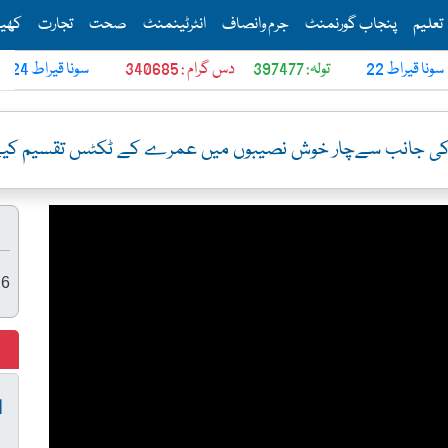
Th
تعلیم
پنجاب گورنمنٹ
جرم وانصاف
انٹرٹینمنٹ
صحت
تجارت
کھی
قیراط
تولہ: 397477
دس گرام : 340685
24 سونا قیراط
تولہ: 
بٹ کی جانب سےچار خوش نصیبوں میں عمرے کے ٹکٹس تقسیم کی
26