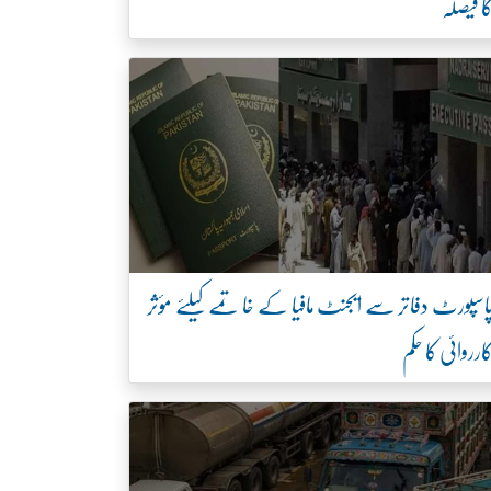
ا فیصلہ
اسپورٹ دفاتر سے ایجنٹ مافیا کے خاتمے کیلئے مؤثر
ارروائی کا حکم