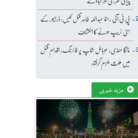
پیز کی تقرری اور تبادلے
پی ٹی آئی رہنما عبداللہ طاہر قتل کیس: ڈرائیور کے
ہنی ٹریپ ہونے کا انکشاف
مانگا منڈی: موبائل شاپ پر فائرنگ، اقدام قتل
میں ملوث ملزم گرفتار
مزید خبریں