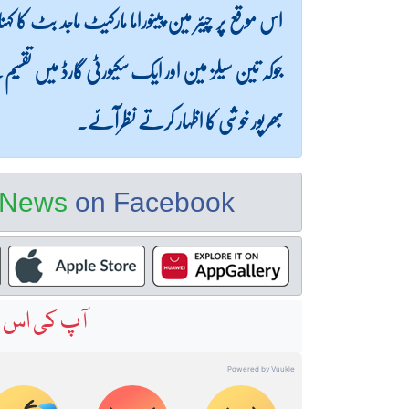
اس موقع پر چیئر مین پینوراما مارکیٹ ماجد بٹ کا
جوکہ تین سیلز مین اور ایک سکیورٹی گارڈ میں تقسیم
بھرپور خوشی کا اظہار کرتے نظرآئے۔
e News
on Facebook
آپ کی اس خ