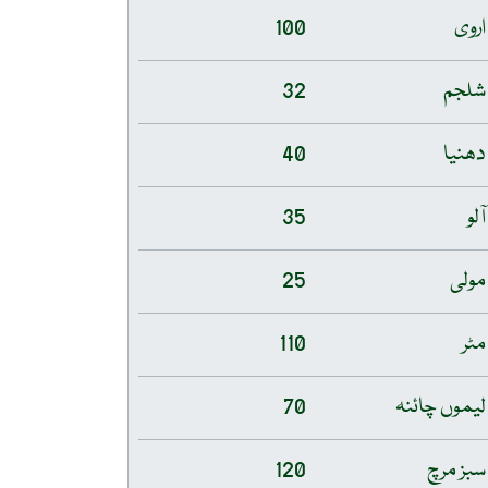
اروی
100
شلجم
32
دھنیا
40
آلو
35
مولی
25
مٹر
110
لیموں چائنہ
70
سبز مرچ
120