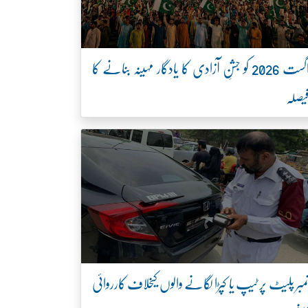
اگست 2026 کو جشنِ آزادی کا یادگار مہینہ بنانے کا
یصلہ
مبر پلیٹ پر ٹیپ یا کپڑا لگانے والوں کیخلاف کارروائی