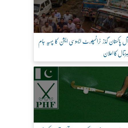
ل پاکستان گڈز ٹرانسپورٹ ایسوسی ایشن کا پہیہ جام
ڑتال کا اعلان