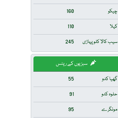
چیکو
160
کیلا
110
سیب کالا کلو پہاڑی
245
سبزیوں کے ریٹس
گھیا کدو
55
حلوہ کدو
91
مونگرے
95