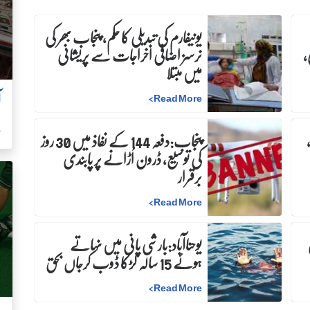
یونیفارم کی تبدیلی کا حکم، پنجاب بھر کی
،
نرسز اضافی اخراجات سے پریشانی
میں مبتلا
آ
>
Read More
ہ
پنجاب:دفعہ 144 کے نفاذ میں 30 روز
کی توسیع، ڈرون اُڑانے پر پابندی
برقرار
>
Read More
ن
یوحناآباد:بارشی پانی میں نہاتے
ہوئے 15 سالہ لڑکا ڈوب کرجاں بحق
>
Read More