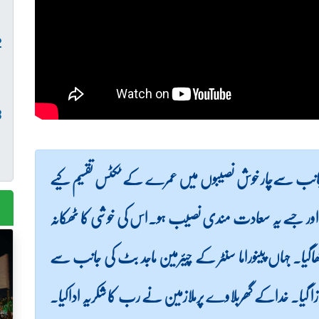
ٹ کی جانب سےچار خوش نصیبوں میں عمرے کے ٹکٹس تقسیم کیے
 اور جسے یہ سعادت مندی نصیب ہو۔اس کی خوشی کا ٹھکانہ
کھاگیا۔ جہاں پینوراما سنٹر کے چیئرمین ماجد بٹ کی جانب سے
ے نوازا گیا۔ خداکے گھربلاوے پرملازمین نے رب کا شکریہ اداکیا۔