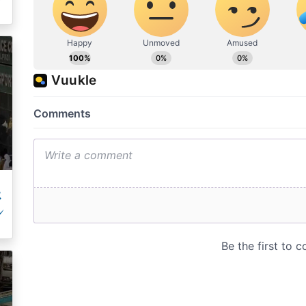
ک
پ
ک