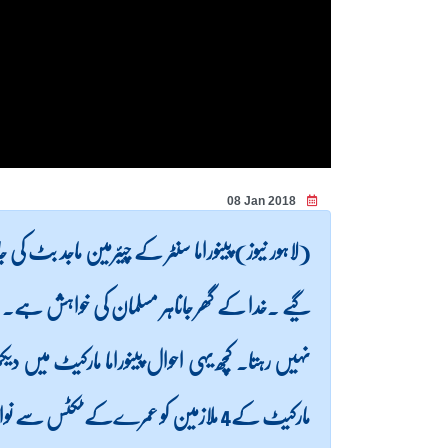
08 Jan 2018
(لاہور نیوز) پینوراما سنٹر کے چیئرمین ماجد ب
گیے ۔خدا کے گھر جاناہر مسلمان کی خواہش ہے۔
نہیں رہتا۔ کچھ یہی احوال پینوراما مارکیٹ میں دی
مارکیٹ کے4 ملازمین کو عمرےکے ٹکٹس س