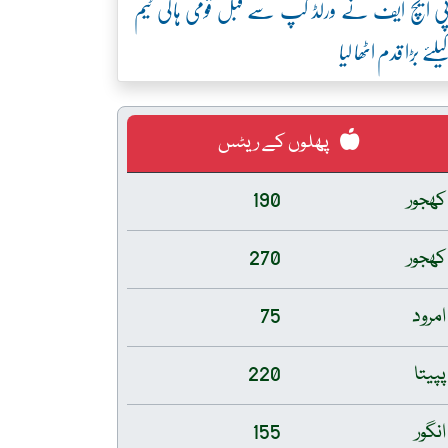
ی ایچ ایف نے ورلڈ کپ سے قبل قومی ہاکی ٹیم
یلئے بڑا قدم اٹھا لیا
پھلوں کے ریٹس
کھجور
190
کھجور
270
امرود
75
پپیتا
220
انگور
155