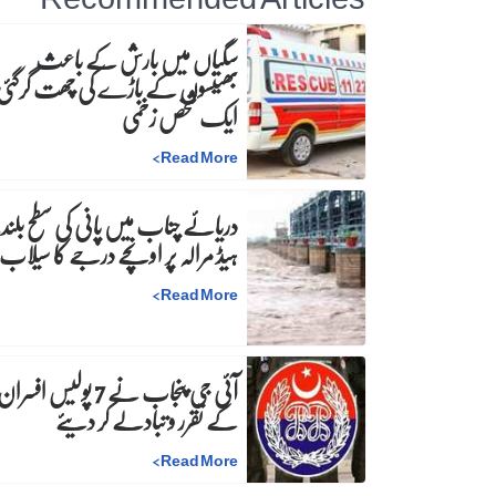
سگیاں میں بارش کے باعث
بھینسوں کے باڑے کی چھت گرگئی
ایک شخص زخمی
>
Read More
دریائے چناب میں پانی کی سطح بلند،
ہیڈ مرالہ پر اونچے درجے کا سیلاب
>
Read More
آئی جی پنجاب نے 7 پولیس افسرا
کے تقرر و تبادلے کر دیئے
>
Read More