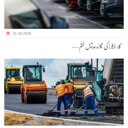
31 Jul 2026
کار ڈیلرز کی مجوزہ ہڑتال ختم---