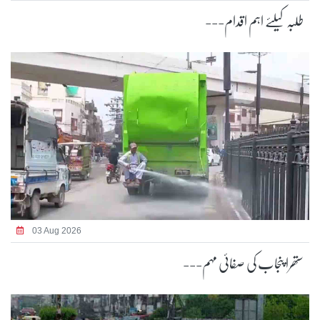
طلبہ کیلئے اہم اقدام---
03 Aug 2026
ستھرا پنجاب کی صفائی مہم---