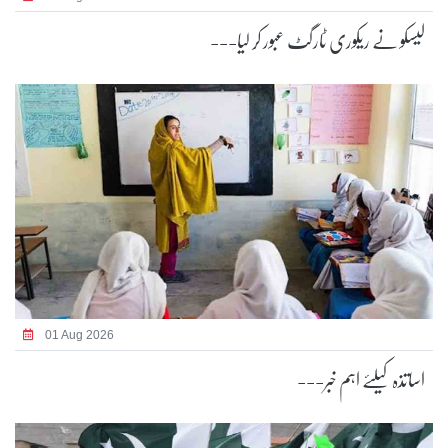
لیسکو نے ریکوری ٹارگٹ عبور کر لیا---
01 Aug 2026
اساتذہ کیلئے اہم خبر---