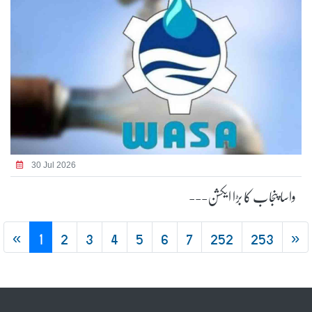
30 Jul 2026
واسا پنجاب کا بڑا ایکشن---
«
1
2
3
4
5
6
7
252
253
»