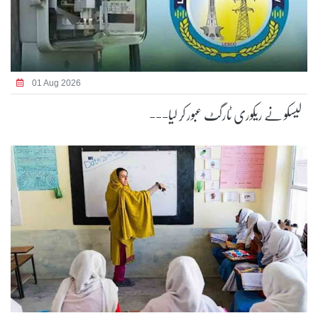
01 Aug 2026
لیسکو نے ریکوری ٹارگٹ عبور کر لیا---