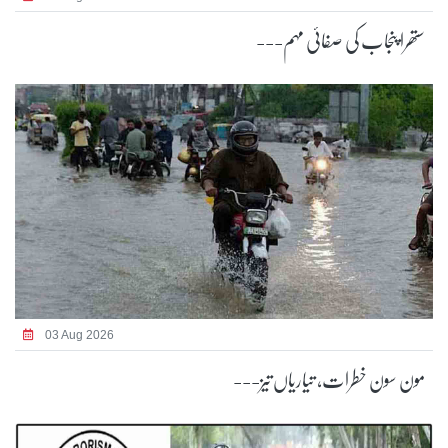
ستھرا پنجاب کی صفائی مہم---
03 Aug 2026
مون سون خطرات، تیاریاں تیز---