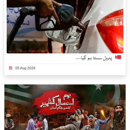
پٹرول سستا ہو گیا---
05 Aug 2026