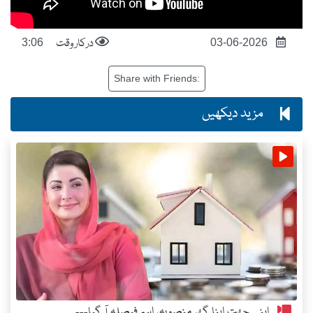
درکار وقت
3:06
03-06-2026
Share with Friends:
مزید دیکھیں
اپنی چھت اپنا گھر منصوبہ، اہم فیصلہ آ گیا---