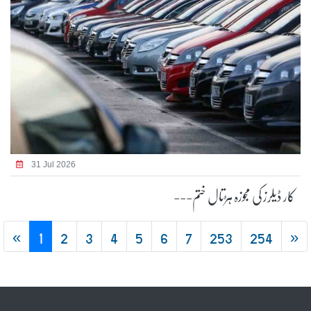
31 Jul 2026
کار ڈیلرز کی مجوزہ ہڑتال ختم---
«
1
2
3
4
5
6
7
253
254
»