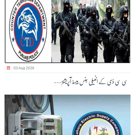
03 Aug 2026
سی سی ڈی کے انٹیلی جنس بیسڈ آپریشنز---