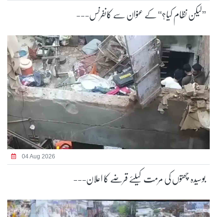
’’لیکن نظام کیا؟‘‘ کے عنوان سے کانفرنس---
04 Aug 2026
بوسیدہ چھتوں کی مرمت کیلئے قرضے کا اعلان---