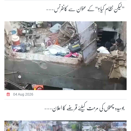
’’لیکن نظام کیا؟‘‘ کے عنوان سے کانفرنس---
04 Aug 2026
بوسیدہ چھتوں کی مرمت کیلئے قرضے کا اعلان---