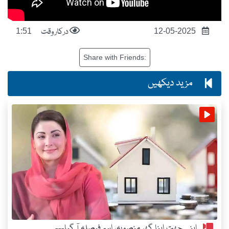
درکار وقت
1:51
12-05-2025
Share with Friends:
مزید دیکھیں
اپنی چھت اپنا گھر منصوبہ، اہم فیصلہ آ گیا---