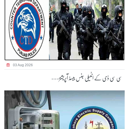
03 Aug 2026
سی سی ڈی کے انٹیلی جنس بیسڈ آپریشنز---