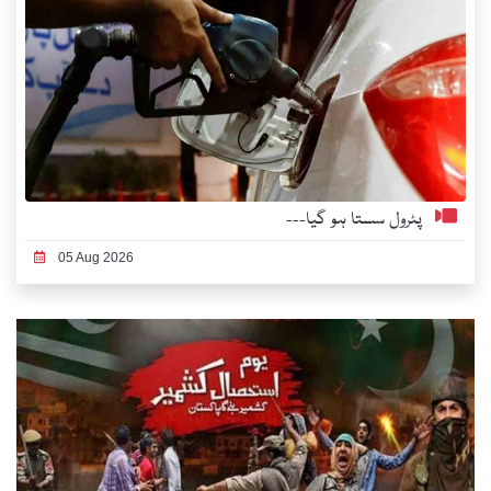
پٹرول سستا ہو گیا---
05 Aug 2026