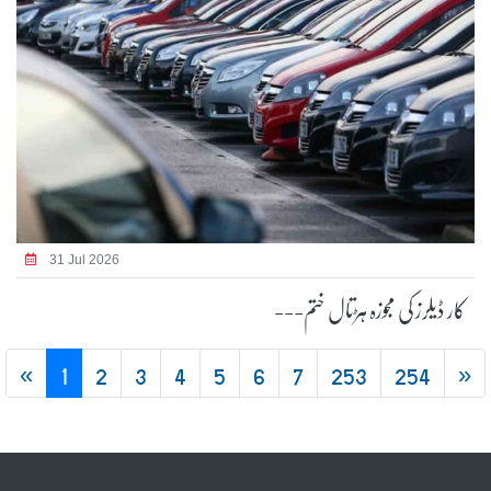
31 Jul 2026
کار ڈیلرز کی مجوزہ ہڑتال ختم---
«
1
2
3
4
5
6
7
253
254
»