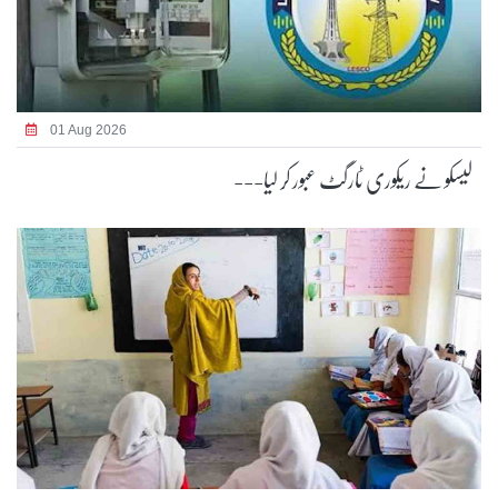
01 Aug 2026
لیسکو نے ریکوری ٹارگٹ عبور کر لیا---