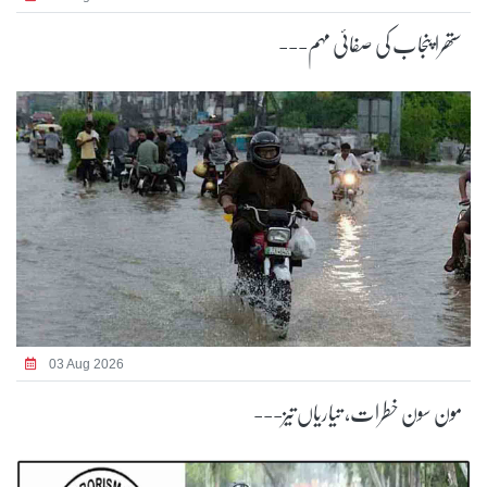
ستھرا پنجاب کی صفائی مہم---
03 Aug 2026
مون سون خطرات، تیاریاں تیز---