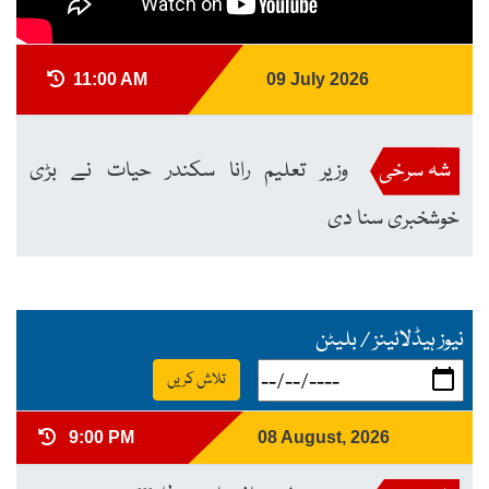
11:00 AM
09 July 2026
شہ سرخی
وزیر تعلیم رانا سکندر حیات نے بڑی
خوشخبری سنا دی
نیوز ہیڈلائینز / بلیٹن
تلاش کریں
9:00 PM
08 August, 2026