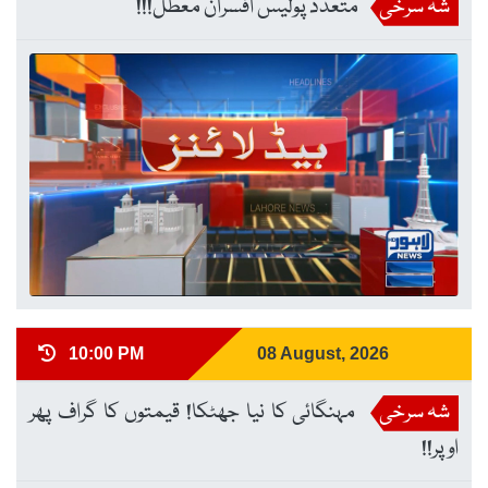
شہ سرخی
متعدد پولیس افسران معطل!!!
10:00 PM
08 August, 2026
شہ سرخی
مہنگائی کا نیا جھٹکا! قیمتوں کا گراف پھر
اوپر!!