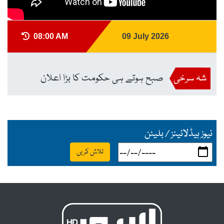
08:00 AM
09 July 2026
شہ سرخی
صبح ہوتے ہی حکومت کا بڑا اعلان
نیوز ہیڈلائینز / بلیٹن
تلاش کریں