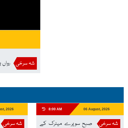
شہ سرخی
رواں ب
st, 2026
8:00 AM
06 August, 2026
شہ سرخی
صبح سویرے میٹرک کے
شہ سرخی