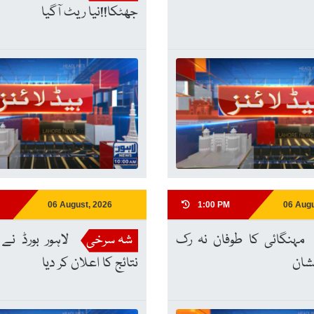
جھٹکا!!نیا ریٹ آگیا
06 August, 2026
1:00 PM
06 Augu
مہنگائی کا طوفان نہ رک
شہ سرخی
لاہور بورڈ نے
یشان
نتائج کا اعلان کر دیا