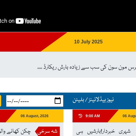
10 July 2025
رس مون سون کی سب سے زیادہ بارش ریکارڈ ،،،،
نیوز ہیڈلائینز / بلیٹن
06 August, 2026
9:00 AM
06 Augu
شہری خبردار!بارشیں ہی
شہ سرخی
چکن کھانے والو