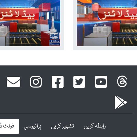
رابطہ کریں
تشہیر کریں
پرائیوسی
فونٹ ڈا