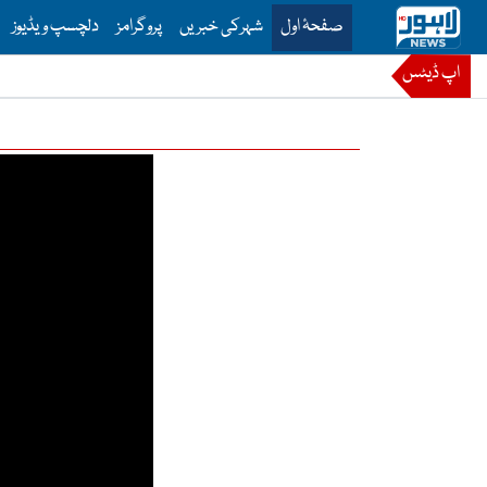
is is the main menu for Lahore News
صفحۂ اول
شہرکی خبریں
پروگرامز
دلچسپ ویڈیوز
اپ ڈیٹس