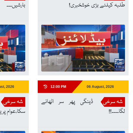
طلبہ کیلئے بڑی خوشخبری!
بارشیں۔۔۔
st, 2026
12:00 PM
06 August, 2026
شہ سرخی
ڈینگی پھر سر اٹھانے
شہ سرخی
لگا۔۔۔۔!!
سکا،عوام پر