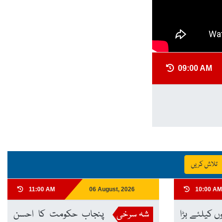
09:00 AM
تلاش کریں
11:00 AM
06 August, 2026
10:00 AM
ں کیلئے بڑا
شہ سرخی
پنجاب حکومت کا احسن