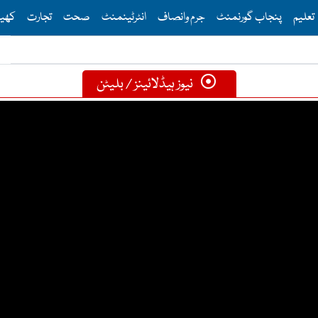
Th
تعلیم
پنجاب گورنمنٹ
جرم وانصاف
انٹرٹینمنٹ
صحت
تجارت
کھی
نیوز ہیڈلائینز / بلیٹن