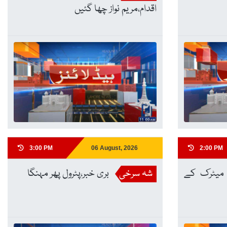
اقدام،مریم نواز چھا گئیں
3:00 PM
06 August, 2026
2:00 PM
 میٹرک کے
شہ سرخی
بری خبر،پٹرول پھر مہنگا