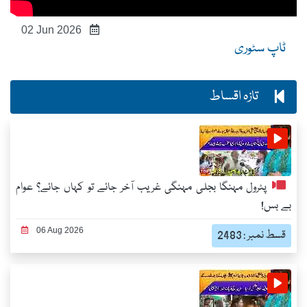
02 Jun 2026
ٹاپ سٹوری
تازہ اقساط
پٹرول مہنگا بجلی مہنگی غریب آخر جائے تو کہاں جائے؟ عوام
بے بس!
06 Aug 2026
قسط نمبر : 2483