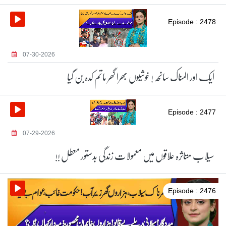
Episode : 2478
07-30-2026
ایک اور المناک سانحہ ! خوشیوں بھرا گھر ماتم کدہ بن گیا
Episode : 2477
07-29-2026
سیلاب متاثرہ علاقوں میں معمولات زندگی بدستور معطل !!
Episode : 2476