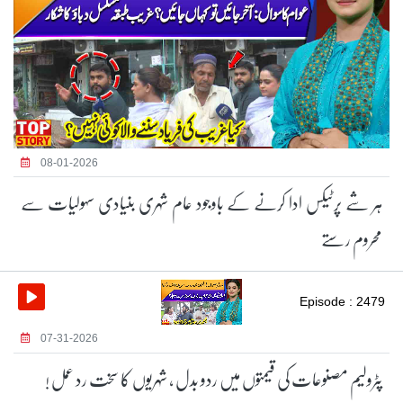
08-01-2026
ہر شے پرٹیکس ادا کرنے کے باوجود عام شہری بنیادی سہولیات سے
محروم رستے
Episode : 2479
07-31-2026
پٹرولیم مصنوعات کی قیمتوں میں ردو بدل ، شہریوں کا سخت رد عمل !