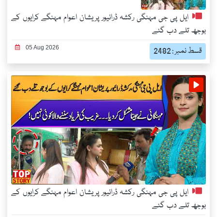
ایل پی جی مہنگی رکشہ ڈرائیور پریشان اعوام مہنگے کرایوں کے
بوجھ تلے دب گئے
05 Aug 2026
قسط نمبر : 2482
ایل پی جی مہنگی رکشہ ڈرائیور پریشان اعوام مہنگے کرایوں کے
بوجھ تلے دب گئے