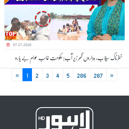
07-27-2026
خطرناک سیلاب، ہزاروں گھر زیر آب! حکومت غائب عوام بے یارو
«
1
2
3
4
5
286
287
»