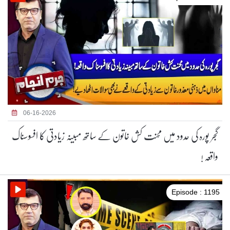
06-16-2026
گجر پورہ کی حدود میں محنت کش خاتون کے ساتھ مبینہ زیادتی کا افسوسناک
واقعہ !
Episode : 1195