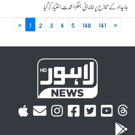
جائیداد کے تنازع پر خاندانی جھگڑا شدت اختیار کر گیا
«
1
2
3
4
5
140
141
»