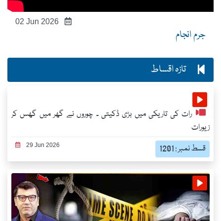
02 Jun 2026
جرم انجام
تازہ اقساط
رات کی تاریکی میں بڑی ڈکیتی ۔ چوروں نے گھر میں گھس کر
زیورات
29 Jun 2026
قسط نمبر : 1201