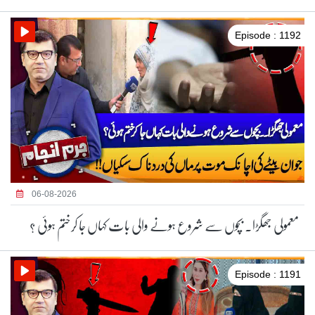
Episode : 1192
06-08-2026
معمولی جھگڑا۔ بچوں سے شروع ہونے والی بات کہاں جا کرختم ہوئی ؟
Episode : 1191