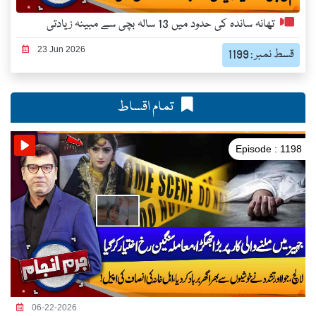
تھانہ ساندہ کی حدود میں 13 سالہ بچی سے مبینہ زیادتی
23 Jun 2026
قسط نمبر : 1199
تمام اقساط
Episode : 1198
06-22-2026