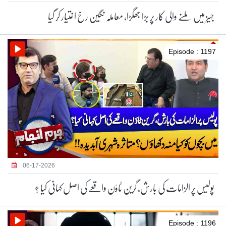
جہیز میں ملنے والی کار پر بڑا جھگڑا، معاملہ نگین رخ اختیار کر گیا
Episode : 1197
06-17-2026
پولیس پر الزامات کی بارش، گرین ٹاؤن واقعے کی اصل کہانی کیا ؟
Episode : 1196