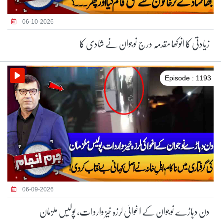
06-10-2026
زیادتی کا انوکھا مقدمہ درج نوجوان نے شادی کا
Episode : 1193
06-09-2026
دن دہاڑے نوجوان کے اغوائی لرزہ خیز واردات، پولیس ملزمان