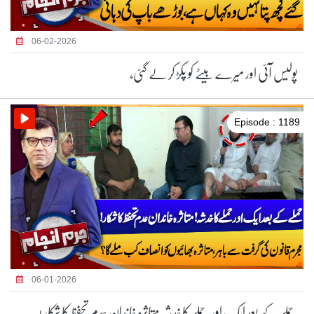
06-02-2026
پولیس آئی اور میرے بیٹے کو پکڑ کر لے گئی،
Episode : 1189
06-01-2026
حملے کے بعد ایک اور حملے کا خدشہ متاثرہ خاندان عدم تحفظ کا شکار !