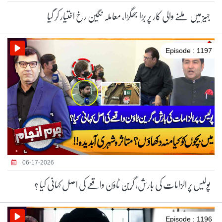
جہیز میں ملنے والی کار پر بڑا جھگڑا، معاملہ نگین رخ اختیار کر گیا
Episode : 1197
06-17-2026
پولیس پر الزامات کی بارش، گرین ٹاؤن واقعے کی اصل کہانی کیا ؟
Episode : 1196