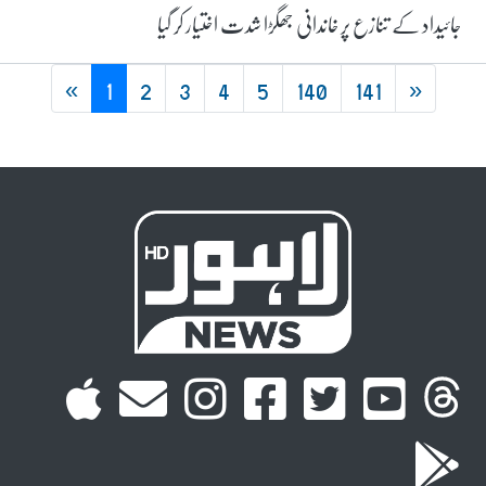
جائیداد کے تنازع پر خاندانی جھگڑا شدت اختیار کر گیا
«
1
2
3
4
5
140
141
»