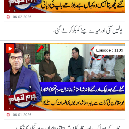
06-02-2026
پولیس آئی اور میرے بیٹے کو پکڑ کر لے گئی،
Episode : 1189
06-01-2026
حملے کے بعد ایک اور حملے کا خدشہ متاثرہ خاندان عدم تحفظ کا شکار !