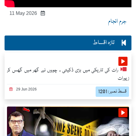
11 May 2026
جرم انجام
تازہ اقساط
رات کی تاریکی میں بڑی ڈکیتی ۔ چوروں نے گھر میں گھس کر
زیورات
29 Jun 2026
قسط نمبر : 1201