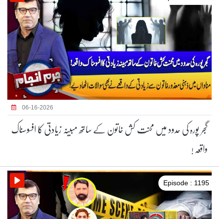
06-16-2026
گجر پورہ کی حدود میں محنت کش خاتون کے ساتھ مبینہ زیادتی کا افسوسناک
واقعہ !
Episode : 1195