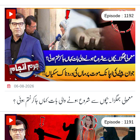
Episode : 1192
06-08-2026
معمولی جھگڑا۔ بچوں سے شروع ہونے والی بات کہاں جا کرختم ہوئی ؟
Episode : 1191