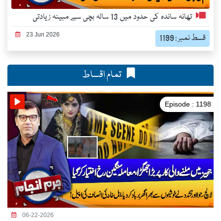
تھانہ ساندہ کی حدود میں 13 سالہ بچی سے مبینہ زیادتی
23 Jun 2026
قسط نمبر : 1199
تمام اقساط
Episode : 1198
06-22-2026