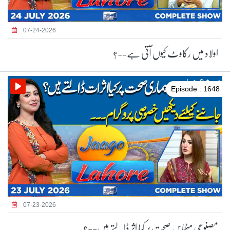
07-24-2026
اولاد میں رکاوٹ کیوں آتی ہے--؟
Episode : 1648
07-23-2026
مصنوعی مٹھاس صحت پر کیا اثر ڈالتے ہیں--؟