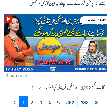
گھٹنے کا آپریشن کروانے سے پہلے یہ ویڈیو لازمی دیکھیں---
Episode : 1643
07-17-2026
حجاب کیلئے بہترین اور سکن فرینڈلی کپڑا کونسا ہے--؟
«
1
2
3
4
5
392
393
»