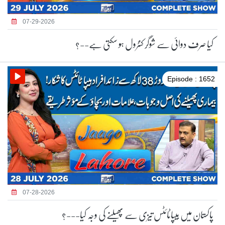
07-29-2026
کیا صرف دوائی سے شوگر کنٹرول ہو سکتی ہے--؟
Episode : 1652
07-28-2026
پاکستان میں ہیپاٹائٹس تیزی سے پھیلنے کی وجہ کیا---؟