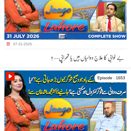
07-31-2026
بے خوابی کا علاج دوائیاں ہیں یا تھراپی--؟
Episode : 1653