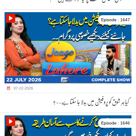
Episode : 1647
07-22-2026
کیا ہر شوق کو پروفیشن میں بدلا جا سکتا ہے--؟
Episode : 1646