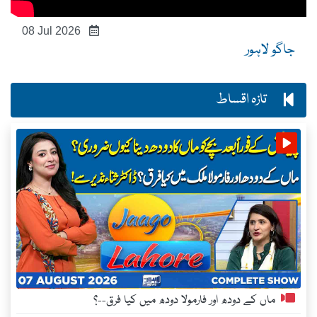
08 Jul 2026
جاگو لاہور
تازہ اقساط
ماں کے دودھ اور فارمولا دودھ میں کیا فرق--؟