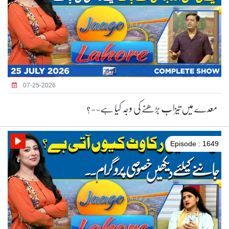
07-25-2026
معدے میں تیزاب بڑھنے کی وجہ کیا ہے--؟
Episode : 1649