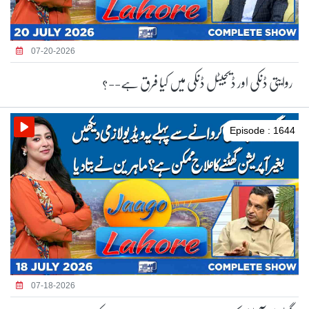
07-20-2026
روایتی ڈنکی اور ڈیجیٹل ڈنکی میں کیا فرق ہے--؟
Episode : 1644
07-18-2026