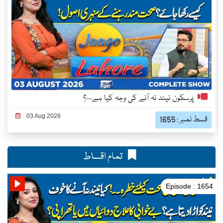
پرسکون نیند نہ آنے کی وجہ کیا ہے--؟
03 Aug 2026
قسط نمبر : 1655
تمام اقساط
Episode : 1654