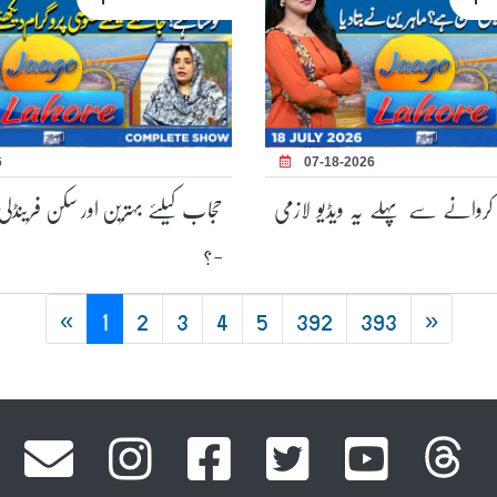
6
07-18-2026
ن کروانے سے پہلے یہ ویڈیو لازمی
حجاب کیلئے بہترین اور سکن فرینڈلی 
-؟
«
1
2
3
4
5
392
393
»