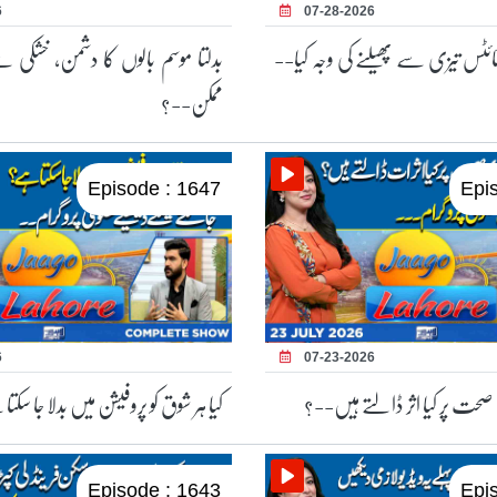
6
07-28-2026
ٹائٹس تیزی سے پھیلنے کی وجہ کیا--
بدلتا موسم بالوں کا دشمن، خشکی
ممکن--؟
Episode : 1647
Epi
6
07-23-2026
حت پر کیا اثر ڈالتے ہیں--؟
کیا ہر شوق کو پروفیشن میں بدلا جا سک
Episode : 1643
Epi