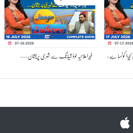
07-16-2026
07-17-202
کپڑا کونسا ہے-
غیراعلانیہ لوڈشیڈنگ سے شہری پریشان---