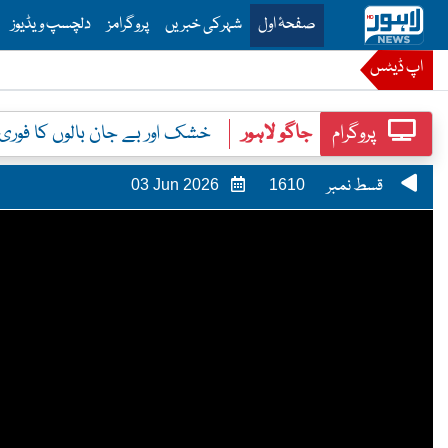
is is the main menu for Lahore News
صفحۂ اول
شہرکی خبریں
پروگرامز
دلچسپ ویڈیوز
اپ ڈیٹس
پروگرام
جاگو لاہور
خشک اور بے جان بالوں کا فور
قسط نمبر
03 Jun 2026
1610