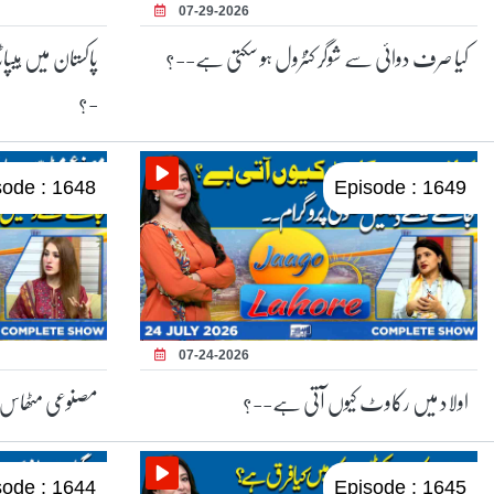
07-29-2026
کیا صرف دوائی سے شوگر کنٹرول ہو سکتی ہے--؟
پاکستان میں ہیپا
-؟
sode : 1648
Episode : 1649
07-24-2026
اولاد میں رکاوٹ کیوں آتی ہے--؟
مصنوعی مٹھاس ص
sode : 1644
Episode : 1645