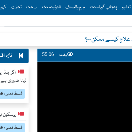
Th
تعلیم
پنجاب گورنمنٹ
جرم وانصاف
انٹرٹینمنٹ
صحت
تجارت
کھی
ی علاج کیسے ممکن--؟
تازہ ا
وقت
55:06
اگر بلڈ پ
لینا ضروری ہے-
قسط نمبر : 1656
پرسکون نی
قسط نمبر : 1655