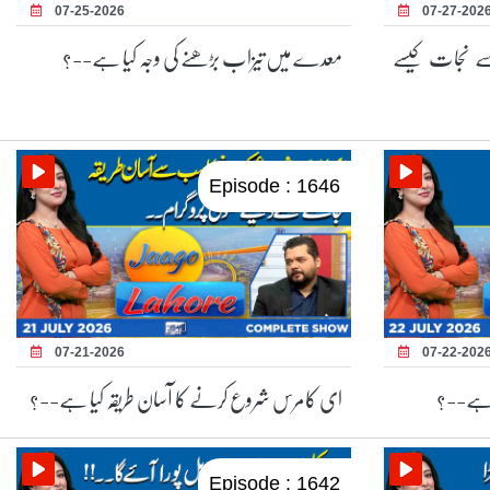
07-25-2026
07-27-202
 سے نجات کیسے
معدے میں تیزاب بڑھنے کی وجہ کیا ہے--؟
Episode : 1646
07-21-2026
07-22-202
تا ہے--؟
ای کامرس شروع کرنے کا آسان طریقہ کیا ہے--؟
Episode : 1642