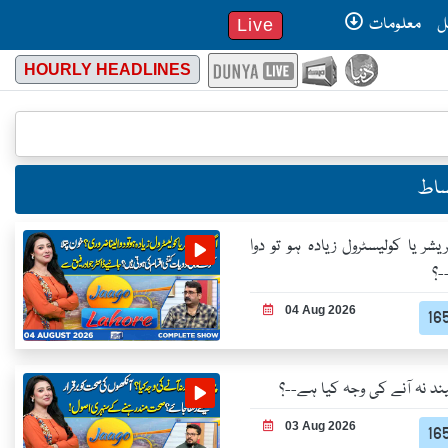
ل
معلومات
Live
HOURLY HEADLINES
قساط
ریشر یا کولیسٹرول زیادہ ہو تو دوا
-؟
04 Aug 2026
ند نہ آنے کی وجہ کیا ہے--؟
03 Aug 2026