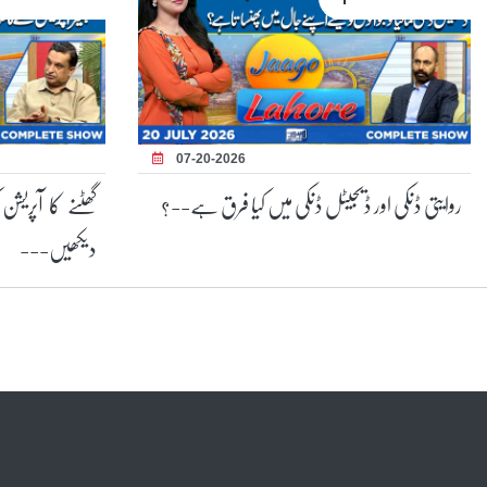
07-20-2026
روایتی ڈنکی اور ڈیجیٹل ڈنکی میں کیا فرق ہے--؟
گھٹنے کا آپریش
دیکھیں---