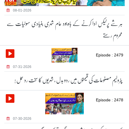
08-01-2026
ہر شے پرٹیکس ادا کرنے کے باوجود عام شہری بنیادی سہولیات سے
محروم رستے
Episode : 2479
07-31-2026
پٹرولیم مصنوعات کی قیمتوں میں ردو بدل ، شہریوں کا سخت رد عمل !
Episode : 2478
07-30-2026