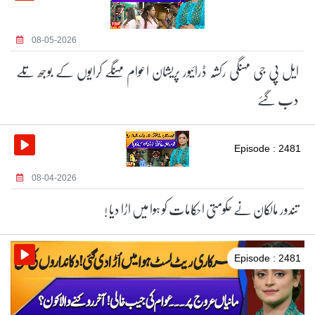
08-05-2026
ایل پی جی مہنگی رکشہ ڈرائیور پریشان اعوام مہنگے کرایوں کے بوجھ تلے
دب گئے
Episode : 2481
08-04-2026
تندور مالکان نے حکومتی احکامات کو ہوا میں اڑا دیا !
Episode : 2481