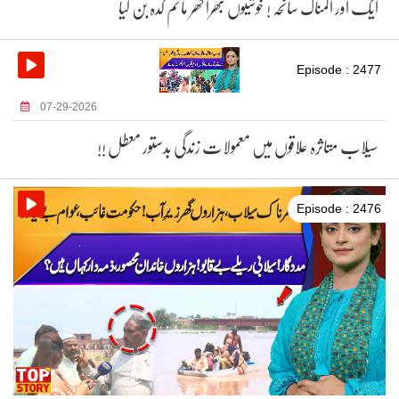
ایک اور المناک سانحہ ! خوشیوں بھرا گھر ماتم کدہ بن گیا
Episode : 2477
07-29-2026
سیلاب متاثرہ علاقوں میں معمولات زندگی بدستور معطل !!
Episode : 2476