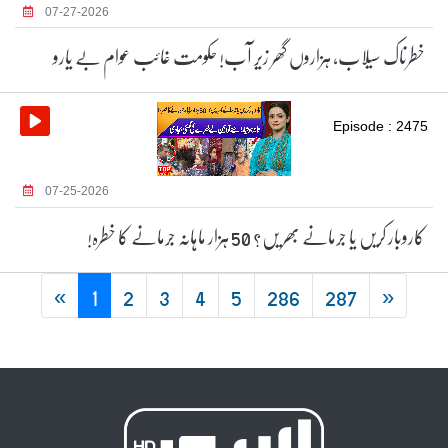
07-27-2026
خطرناک سیلاب، ہزاروں گھر زیر آب! حکومت غائب عوام بے یارو
Episode : 2475
07-25-2026
کاروبار کریں یا جرمانے بھر یں؟ 50 ہزار ماہانہ جرمانے کا خطرہ!
«
1
2
3
4
5
286
287
»