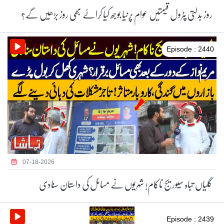
روز بدلتی پٹرول قیمتیں عوام پرنیا بوجھ کیا کرائے بھی روز بڑھیں گے؟
Episode : 2440
07-18-2026
گلیاں تباہ سیوریج ناکام! شہریوں نے مسائل کی داستان سنادی
Episode : 2439