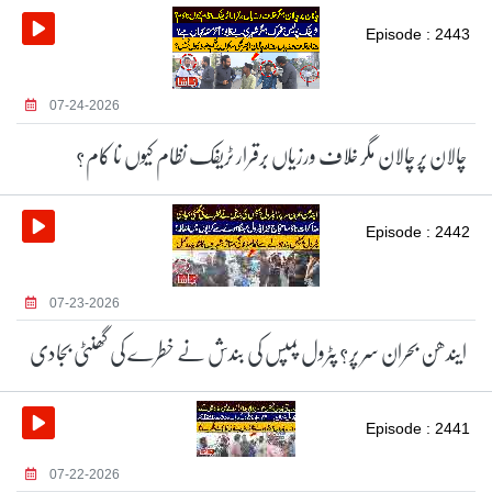
Episode : 2443
07-24-2026
چالان پر چالان مگر خلاف ورزیاں برقرار ٹریفک نظام کیوں نا کام؟
Episode : 2442
07-23-2026
ایندھن بحران سر پر؟ پٹرول پمپس کی بندش نے خطرے کی گھنٹی بجادی
Episode : 2441
07-22-2026