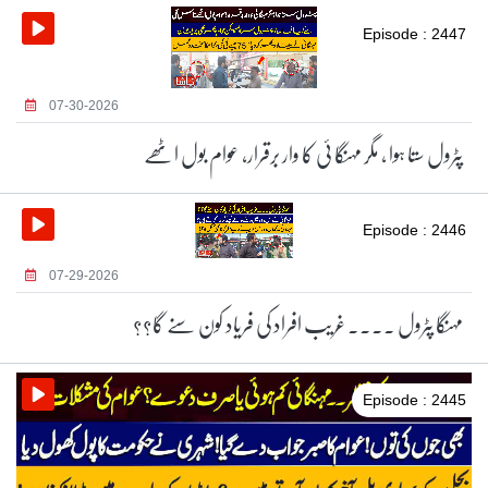
Episode : 2447
07-30-2026
پٹرول ستا ہوا ، مگر مہنگا ئی کا وار برقرار، عوام بول اٹھے
Episode : 2446
07-29-2026
مہنگا پٹرول ۔۔۔۔ غریب افراد کی فریاد کون سنے گا؟؟
Episode : 2445