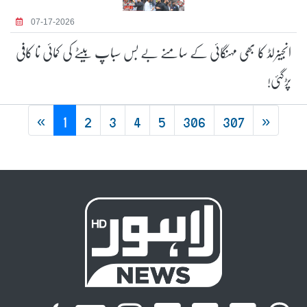
07-17-2026
انجینرلڈ کا بھی مہنگائی کے سامنے بے بس سباپ بیٹے کی کمائی نا کافی
پڑگئی!
«
1
2
3
4
5
306
307
»