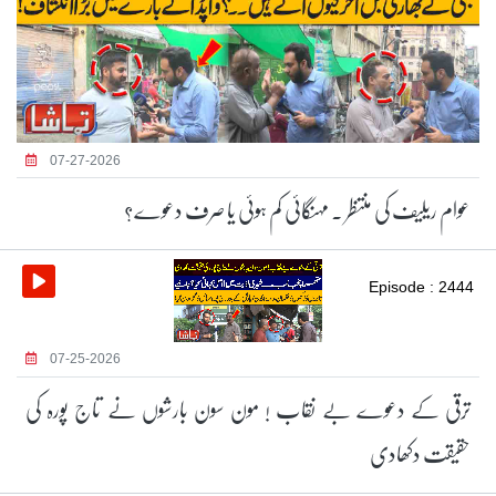
07-27-2026
عوام ریلیف کی منتظر ۔ مہنگائی کم ہوئی یا صرف دعوے؟
Episode : 2444
07-25-2026
ترقی کے دعوے بے نقاب ! مون سون بارشوں نے تاج پورہ کی
حقیقت دکھادی