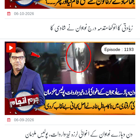
06-10-2026
زیادتی کا انوکھا مقدمہ درج نوجوان نے شادی کا
Episode : 1193
06-09-2026
دن دہاڑے نوجوان کے اغوائی لرزہ خیز واردات، پولیس ملزمان