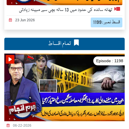
تھانہ ساندہ کی حدود میں 13 سالہ بچی سے مبینہ زیادتی
23 Jun 2026
قسط نمبر : 1199
تمام اقساط
Episode : 1198
06-22-2026