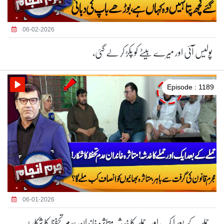
06-02-2026
پولیس آئی اور میرے بیٹے کو پکڑ کر لے گئی،
Episode : 1189
06-01-2026
حملے کے بعد ایک اور حملے کا خدشہ متاثرہ خاندان عدم تحفظ کا شکار !