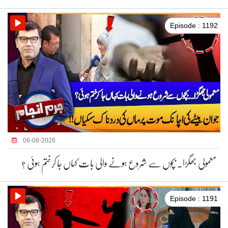
Episode : 1192
06-08-2026
معمولی جھگڑا۔ بچوں سے شروع ہونے والی بات کہاں جا کرختم ہوئی ؟
Episode : 1191